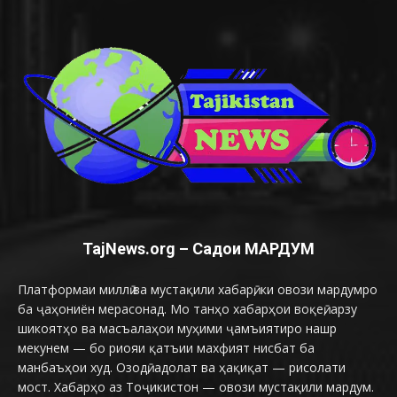
TajNews.org – Садои МАРДУМ
Платформаи миллӣ ва мустақили хабарӣ, ки овози мардумро
ба ҷаҳониён мерасонад. Мо танҳо хабарҳои воқеӣ, арзу
шикоятҳо ва масъалаҳои муҳими ҷамъиятиро нашр
мекунем — бо риояи қатъии махфият нисбат ба
манбаъҳои худ. Озодӣ, адолат ва ҳақиқат — рисолати
мост. Хабарҳо аз Тоҷикистон — овози мустақили мардум.