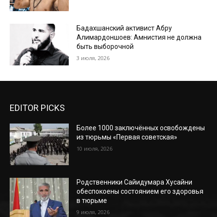
Бадахшанский активист Абру
Алимардоншоев: Амнистия не должна
быть выборочной
3 июля, 2026
EDITOR PICKS
Более 1000 заключённых освобождены
из тюрьмы «Первая советская»
10 июля, 2026
Родственники Сайидумара Хусайни
обеспокоены состоянием его здоровья
в тюрьме
9 июля, 2026