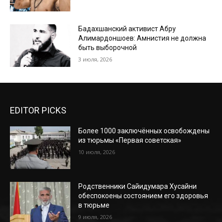
Бадахшанский активист Абру
Алимардоншоев: Амнистия не должна
быть выборочной
3 июля, 2026
EDITOR PICKS
Более 1000 заключённых освобождены
из тюрьмы «Первая советская»
10 июля, 2026
Родственники Сайидумара Хусайни
обеспокоены состоянием его здоровья
в тюрьме
9 июля, 2026