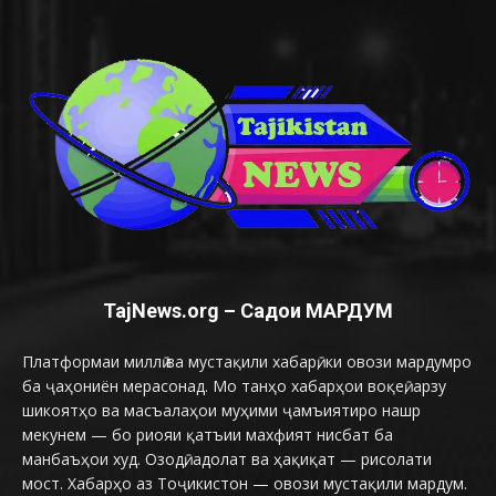
TajNews.org – Садои МАРДУМ
Платформаи миллӣ ва мустақили хабарӣ, ки овози мардумро
ба ҷаҳониён мерасонад. Мо танҳо хабарҳои воқеӣ, арзу
шикоятҳо ва масъалаҳои муҳими ҷамъиятиро нашр
мекунем — бо риояи қатъии махфият нисбат ба
манбаъҳои худ. Озодӣ, адолат ва ҳақиқат — рисолати
мост. Хабарҳо аз Тоҷикистон — овози мустақили мардум.