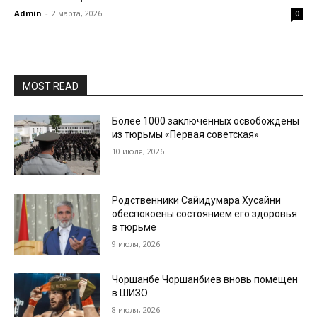
Admin
-
2 марта, 2026
0
MOST READ
Более 1000 заключённых освобождены
из тюрьмы «Первая советская»
10 июля, 2026
Родственники Сайидумара Хусайни
обеспокоены состоянием его здоровья
в тюрьме
9 июля, 2026
Чоршанбе Чоршанбиев вновь помещен
в ШИЗО
8 июля, 2026