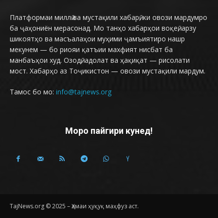
Платформаи миллӣ ва мустақили хабарӣ, ки овози мардумро
ба ҷаҳониён мерасонад. Мо танҳо хабарҳои воқеӣ, арзу
шикоятҳо ва масъалаҳои муҳими ҷамъиятиро нашр
мекунем — бо риояи қатъии махфият нисбат ба
манбаъҳои худ. Озодӣ, адолат ва ҳақиқат — рисолати
мост. Хабарҳо аз Тоҷикистон — овози мустақили мардум.
Тамос бо мо:
info@tajnews.org
Моро пайгири кунед!
TajNews.org © 2025 – Ҳамаи ҳуқуқ маҳфуз аст.