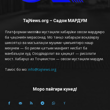
TajNews.org – Садои МАРДУМ
Платформаи миллӣ ва мустақили хабарӣ, ки овози мардумро
ба ҷаҳониён мерасонад. Мо танҳо хабарҳои воқеӣ, арзу
шикоятҳо ва масъалаҳои муҳими ҷамъиятиро нашр
мекунем — бо риояи қатъии махфият нисбат ба
манбаъҳои худ. Озодӣ, адолат ва ҳақиқат — рисолати
мост. Хабарҳо аз Тоҷикистон — овози мустақили мардум.
Тамос бо мо:
info@tajnews.org
Моро пайгири кунед!