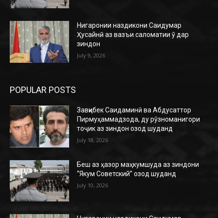
Нигаронии наздикони Саидумар
Ҳусайнӣ аз вазъи саломатии ӯ дар
зиндон
July 9, 2026
POPULAR POSTS
Завқибек Саидаминӣ ва Абдусаттор
Пирмуҳаммадзода, ду рӯзноманигори
тоҷик аз зиндон озод шуданд
July 18, 2026
Беш аз ҳазор маҳкумшуда аз зиндони
“Якум Советский” озод шуданд
July 10, 2026