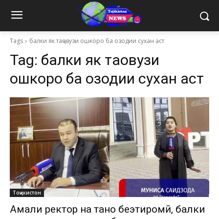
Tags
балки як таҷовузи ошкоро ба озодии сухан аст
Tag:
балки як таҷовузи
ошкоро ба озодии сухан аст
Тоҷикистон
Амали ректор на танҳо беэҳтиромӣ, балки