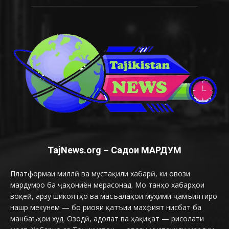
TajNews.org – Садои МАРДУМ
Платформаи миллӣ ва мустақили хабарӣ, ки овози
мардумро ба ҷаҳониён мерасонад. Мо танҳо хабарҳои
воқеӣ, арзу шикоятҳо ва масъалаҳои муҳими ҷамъиятиро
нашр мекунем — бо риояи қатъии махфият нисбат ба
манбаъҳои худ. Озодӣ, адолат ва ҳақиқат — рисолати