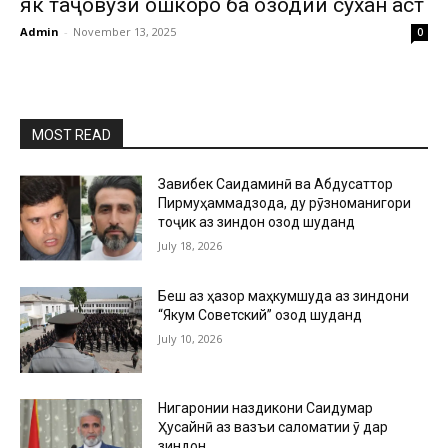
як таҷовузи ошкоро ба озодии сухан аст
Admin
-
November 13, 2025
0
MOST READ
Завқибек Саидаминӣ ва Абдусаттор
Пирмуҳаммадзода, ду рӯзноманигори
тоҷик аз зиндон озод шуданд
July 18, 2026
Беш аз ҳазор маҳкумшуда аз зиндони
“Якум Советский” озод шуданд
July 10, 2026
Нигаронии наздикони Саидумар
Ҳусайнӣ аз вазъи саломатии ӯ дар
зиндон