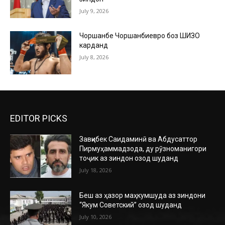
July 9, 2026
Чоршанбе Чоршанбиевро боз ШИЗО
карданд
July 8, 2026
EDITOR PICKS
Завқибек Саидаминӣ ва Абдусаттор
Пирмуҳаммадзода, ду рӯзноманигори
тоҷик аз зиндон озод шуданд
July 18, 2026
Беш аз ҳазор маҳкумшуда аз зиндони
“Якум Советский” озод шуданд
July 10, 2026