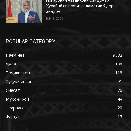
Нигаронии наздикони Саидумар
Ҳусайнӣ аз вазъи саломатии ӯ дар
зиндон
July 9, 2026
POPULAR CATEGORY
Паём нет
9532
Ҷомеа
188
Тоҷикистон
118
Ҳуқуқи инсон
91
Сиёсат
76
Муҳоҷирон
44
Чеҳраҳо
20
Фарҳанг
15