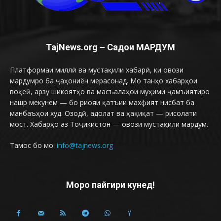
TajNews.org – Садои МАРДУМ
Платформаи миллӣ ва мустақили хабарӣ, ки овози
мардумро ба ҷаҳониён мерасонад. Мо танҳо хабарҳои
воқеӣ, арзу шикоятҳо ва масъалаҳои муҳими ҷамъиятиро
нашр мекунем — бо риояи қатъии махфият нисбат ба
манбаъҳои худ. Озодӣ, адолат ва ҳақиқат — рисолати
мост. Хабарҳо аз Тоҷикистон — овози мустақили мардум.
Тамос бо мо:
info@tajnews.org
Моро пайгири кунед!