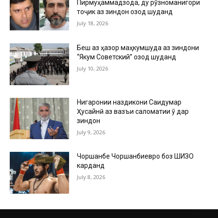
Пирмуҳаммадзода, ду рӯзноманигори
тоҷик аз зиндон озод шуданд
July 18, 2026
Беш аз ҳазор маҳкумшуда аз зиндони
“Якум Советский” озод шуданд
July 10, 2026
Нигаронии наздикони Саидумар
Ҳусайнӣ аз вазъи саломатии ӯ дар
зиндон
July 9, 2026
Чоршанбе Чоршанбиевро боз ШИЗО
карданд
July 8, 2026