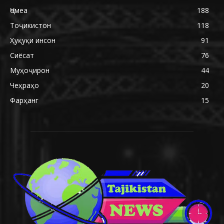
Ҷомеа
188
Тоҷикистон
118
Ҳуқуқи инсон
91
Сиёсат
76
Муҳоҷирон
44
Чеҳраҳо
20
Фарҳанг
15