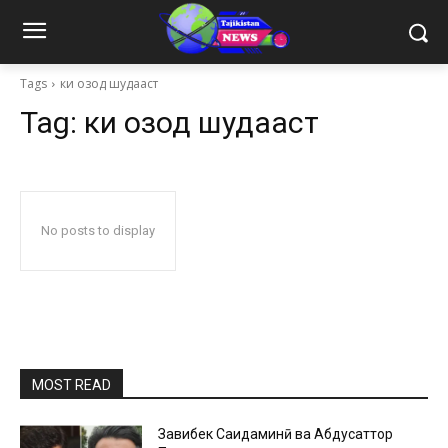
Tags
ки озод шудааст
Tag:
ки озод шудааст
No posts to display
MOST READ
Завқибек Саидаминӣ ва Абдусаттор