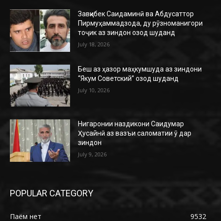
Завқибек Саидаминӣ ва Абдусаттор
Пирмуҳаммадзода, ду рӯзноманигори
тоҷик аз зиндон озод шуданд
July 18, 2026
Беш аз ҳазор маҳкумшуда аз зиндони
“Якум Советский” озод шуданд
July 10, 2026
Нигаронии наздикони Саидумар
Ҳусайнӣ аз вазъи саломатии ӯ дар
зиндон
July 9, 2026
POPULAR CATEGORY
Паём нет
9532