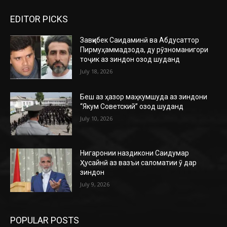
EDITOR PICKS
Завқибек Саидаминӣ ва Абдусаттор
Пирмуҳаммадзода, ду рӯзноманигори
тоҷик аз зиндон озод шуданд
July 18, 2026
Беш аз ҳазор маҳкумшуда аз зиндони
“Якум Советский” озод шуданд
July 10, 2026
Нигаронии наздикони Саидумар
Ҳусайнӣ аз вазъи саломатии ӯ дар
зиндон
July 9, 2026
POPULAR POSTS