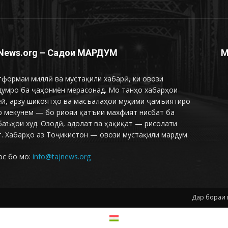
News.org – Садои МАРДУМ
М
формаи миллӣ ва мустақили хабарӣ, ки овози
думро ба ҷаҳониён мерасонад. Мо танҳо хабарҳои
еӣ, арзу шикоятҳо ва масъалаҳои муҳими ҷамъиятиро
р мекунем — бо риояи қатъии махфият нисбат ба
аъҳои худ. Озодӣ, адолат ва ҳақиқат — рисолати
. Хабарҳо аз Тоҷикистон — овози мустақили мардум.
ос бо мо:
info@tajnews.org
Дар бораи