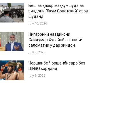
Беш аз ҳазор маҳкумшуда аз
зиндони “Якум Советский” озод
шуданд
July 10, 2026
Нигаронии наздикони
Саидумар Ҳусайнӣ аз вазъи
саломатии ӯ дар зиндон
July 9, 2026
Чоршанбе Чоршанбиевро боз
ШИЗО карданд
July 8, 2026