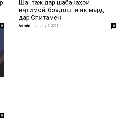
р
Шантаж дар шабакаҳои
иҷтимоӣ: боздошти як мард
дар Спитамен
Admin
-
January 9, 2025
0
0
0