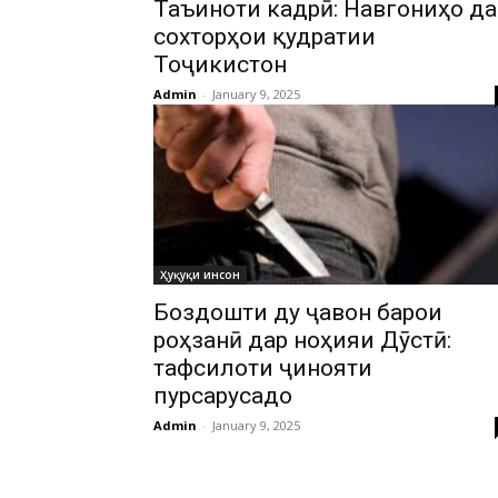
Таъиноти кадрӣ: Навгониҳо да
сохторҳои қудратии
Тоҷикистон
Admin
-
January 9, 2025
Ҳуқуқи инсон
Боздошти ду ҷавон барои
роҳзанӣ дар ноҳияи Дӯстӣ:
тафсилоти ҷинояти
пурсарусадо
Admin
-
January 9, 2025