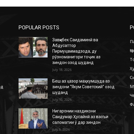
POPULAR POSTS
P
Завқибек Саидаминӣ ва
П
Абдусаттор
Ҷо
Пирмуҳаммадзода, ду
рӯзноманигори тоҷик аз
Т
зиндон озод шуданд
Ҳ
July 18, 2026
С
Беш аз ҳазор маҳкумшуда аз
М
од
зиндони “Якум Советский” озод
шуданд
Ч
July 10, 2026
Ф
Нигаронии наздикони
Саидумар Ҳусайнӣ аз вазъи
саломатии ӯ дар зиндон
July 9, 2026