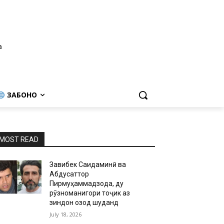
а
ЗАБОНҲО
MOST READ
Завқибек Саидаминӣ ва
Абдусаттор
Пирмуҳаммадзода, ду
рӯзноманигори тоҷик аз
зиндон озод шуданд
July 18, 2026