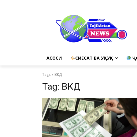
АСОСИ
СИЁСАТ ВА ҲУҚУҚ
Ҷ
Tags
ВКД
Tag:
ВКД