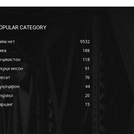
OPULAR CATEGORY
аём нет
9532
меа
188
оҷикистон
118
уқуқи инсон
91
иёсат
76
уҳоҷирон
44
еҳраҳо
20
арҳанг
15