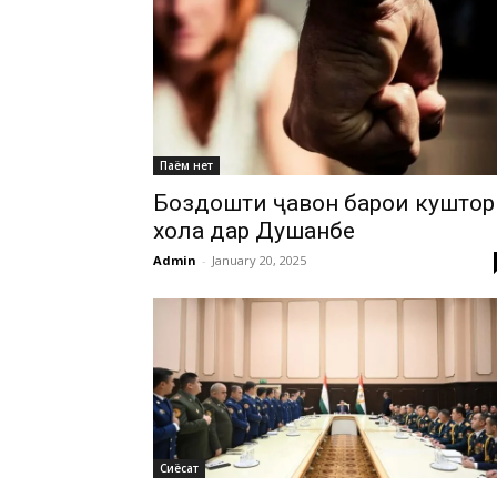
Паём нет
Боздошти ҷавон барои куштор
хола дар Душанбе
Admin
-
January 20, 2025
Сиёсат