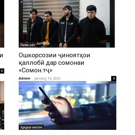
Паём нет
и
Ошкорсозии ҷиноятҳои
қаллобӣ дар сомонаи
«Сомон.тҷ»
0
Admin
-
January 16, 2025
0
Ҳуқуқи инсон