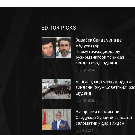
EDITOR PICKS
Завқибек Саидаминӣ ва
Абдусаттор
Пирмуҳаммадзода, ду
рӯзноманигори тоҷик аз
зиндон озод шуданд
July 18, 2026
Беш аз ҳазор маҳкумшуда аз
зиндони “Якум Советский” оз
шуданд
July 10, 2026
Нигаронии наздикони
Саидумар Ҳусайнӣ аз вазъи
саломатии ӯ дар зиндон
July 9, 2026