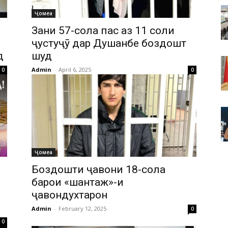
Ҷомеа
Зани 57-сола пас аз 11 соли
ҷустуҷӯ дар Душанбе боздошт
д
шуд
Admin
-
April 6, 2025
0
0
Ҷомеа
Боздошти ҷавони 18-сола
барои «шантаж»-и
ҷавондухтарон
Admin
-
February 12, 2025
0
0