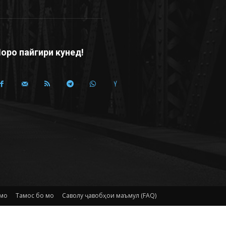
оро пайгири кунед!
 мо
Тамос бо мо
Саволу ҷавобҳои маъмул (FAQ)