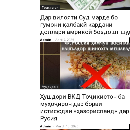
Тоҷикистон
Дар вилояти Суғд марде бо
гумони қалбакӣ кардани
доллари амрикоӣ боздошт шу
Admin
-
April 7, 2025
Муҳоҷирон
Ҳушдори ВКД Тоҷикистон ба
муҳоҷирон дар бораи
истифодаи «ҳазориспанд» дар
Русия
Admin
-
March 13, 2025