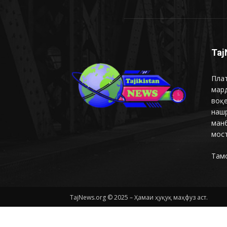
Taj
Плат
мар
воқ
наш
манб
мост
Там
TajNews.org © 2025 – Ҳамаи ҳуқуқ маҳфуз аст.