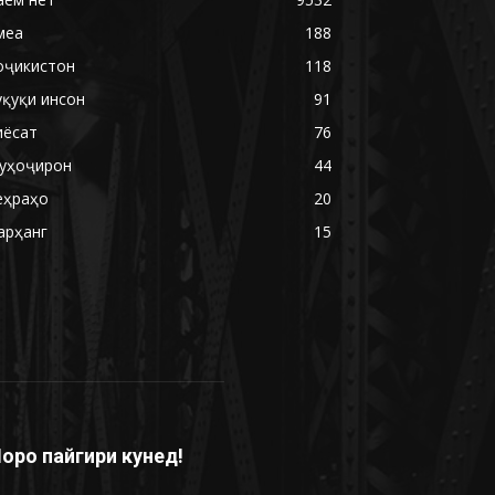
меа
188
оҷикистон
118
уқуқи инсон
91
иёсат
76
уҳоҷирон
44
еҳраҳо
20
арҳанг
15
оро пайгири кунед!