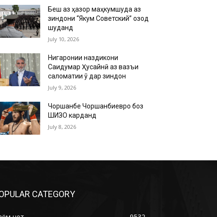
Беш аз ҳазор маҳкумшуда аз
зиндони “Якум Советский” озод
шуданд
July 10, 2026
Нигаронии наздикони
Саидумар Ҳусайнӣ аз вазъи
саломатии ӯ дар зиндон
July 9, 2026
Чоршанбе Чоршанбиевро боз
ШИЗО карданд
July 8, 2026
OPULAR CATEGORY
аём нет
9532