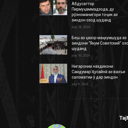
Абдусаттор
Пирмуҳаммадзода, ду
рӯзноманигори тоҷик аз
зиндон озод шуданд
July 18, 2026
Беш аз ҳазор маҳкумшуда аз
зиндони “Якум Советский” оз
шуданд
July 10, 2026
Нигаронии наздикони
Саидумар Ҳусайнӣ аз вазъи
саломатии ӯ дар зиндон
July 9, 2026
Taj