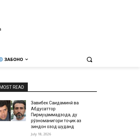
а
ЗАБОНҲО
MOST READ
Завқибек Саидаминӣ ва
Абдусаттор
Пирмуҳаммадзода, ду
рӯзноманигори тоҷик аз
зиндон озод шуданд
July 18, 2026