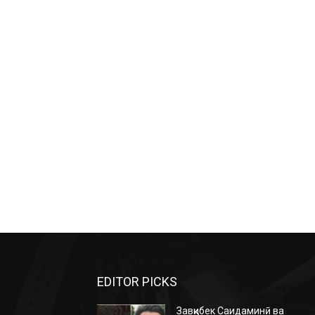
EDITOR PICKS
Завқибек Саидаминӣ ва