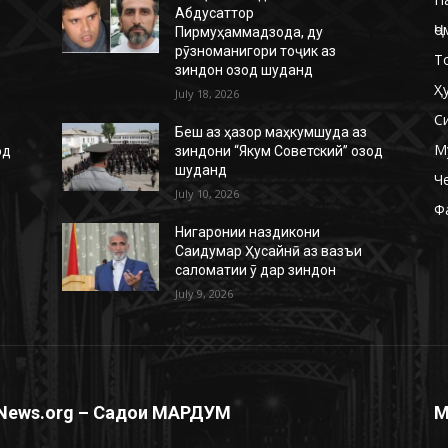
Абдусаттор
Ҷо
Пирмуҳаммадзода, ду
рӯзноманигори тоҷик аз
Т
зиндон озод шуданд
Ҳ
July 18, 2026
С
Беш аз ҳазор маҳкумшуда аз
М
од
зиндони “Якум Советский” озод
шуданд
Ч
July 10, 2026
Ф
Нигаронии наздикони
Саидумар Ҳусайнӣ аз вазъи
саломатии ӯ дар зиндон
July 9, 2026
News.org – Садои МАРДУМ
М