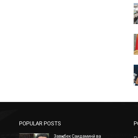
POPULAR POSTS
P
Завқибек Саидаминӣ ва
П