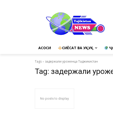
АСОСИ
СИЁСАТ ВА ҲУҚУҚ
Ҷ
Tags
задержали уроженца Таджикистан
Tag:
задержали урож
No posts to display