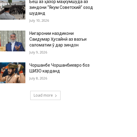
Беш аз ҳазор маҳкумшуда аз
зиндони “Якум Советский” озод
шуданд
July 10, 2026
Нигаронии наздикони
Саидумар Ҳусайнӣ аз вазъи
саломатии ӯ дар зиндон
July 9, 2026
Чоршанбе Чоршанбиевро боз
ШИЗО карданд
July 8, 2026
Load more