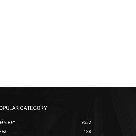
OPULAR CATEGORY
аём нет
9532
меа
188