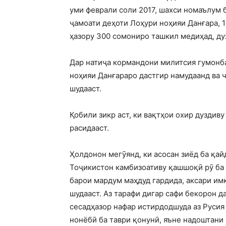
уми феврали соли 2017, шахси номаълум 
ҷамоати деҳоти Лоҳури ноҳияи Данғара, 
ҳазору 300 сомониро ташкил медиҳад, дуз
Дар натиҷа кормандони милитсия гумонб
ноҳияи Данғараро дастгир намудаанд ва 
шудааст.
Қобили зикр аст, ки вақтҳои охир дуздив
расидааст.
Ҳолдонон мегӯянд, ки асосан зиёд ба қай
Тоҷикистон камбизоативу қашшоқӣ рӯ ба 
барои мардум маҳдуд гардида, аксари им
шудааст. Аз тарафи дигар сафи бекорон д
сесадҳазор нафар истирдодшуда аз Русия
нонёбӣ ба таври қонунӣ, яъне надоштани