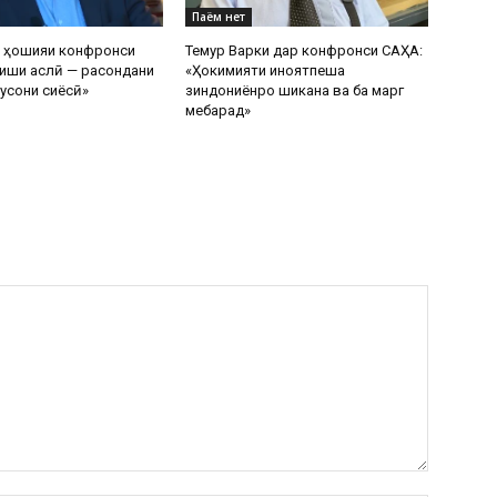
Паём нет
р ҳошияи конфронси
Темур Варки дар конфронси САҲА:
иши аслӣ — расондани
«Ҳокимияти ҷиноятпеша
усони сиёсӣ»
зиндониёнро шиканҷа ва ба марг
мебарад»