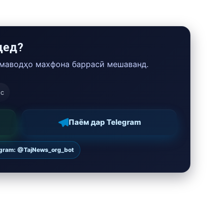
дед?
 маводҳо махфона баррасӣ мешаванд.
ос
Паём дар Telegram
egram: @TajNews_org_bot