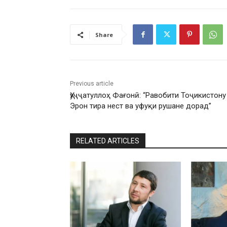
Share
Previous article
Ҳуҷҷатуллоҳ Фағонӣ: “Равобити Тоҷикистону
Эрон тира нест ва уфуқи рушане дорад”
RELATED ARTICLES