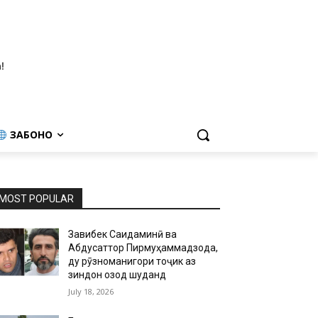
!
ЗАБОНҲО
MOST POPULAR
Завқибек Саидаминӣ ва
Абдусаттор Пирмуҳаммадзода,
ду рӯзноманигори тоҷик аз
зиндон озод шуданд
July 18, 2026