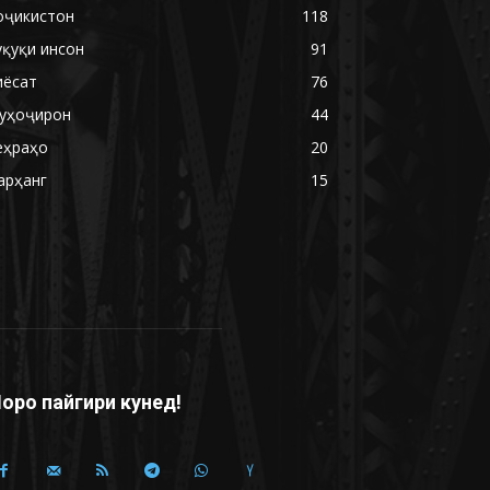
оҷикистон
118
уқуқи инсон
91
иёсат
76
уҳоҷирон
44
еҳраҳо
20
арҳанг
15
оро пайгири кунед!