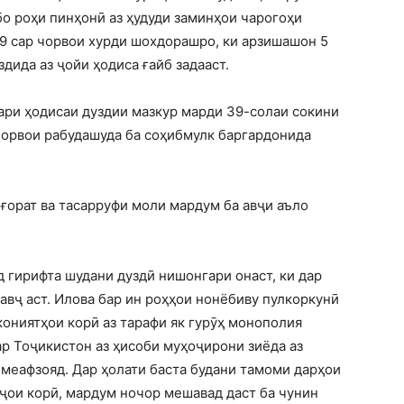
бо роҳи пинҳонӣ аз ҳудуди заминҳои чарогоҳи
19 сар чорвои хурди шохдорашро, ки арзишашон 5
дида аз ҷойи ҳодиса ғайб задааст.
ари ҳодисаи дуздии мазкур марди 39-солаи сокини
чорвои рабудашуда ба соҳибмулк баргардонида
у ғорат ва тасарруфи моли мардум ба авҷи аъло
д гирифта шудани дуздӣ нишонгари онаст, ки дар
авҷ аст. Илова бар ин роҳҳои нонёбиву пулкоркунӣ
кониятҳои корӣ аз тарафи як гурӯҳ монополия
ар Тоҷикистон аз ҳисоби муҳоҷирони зиёда аз
 меафзояд. Дар ҳолати баста будани тамоми дарҳои
 ҷои корӣ, мардум ночор мешавад даст ба чунин