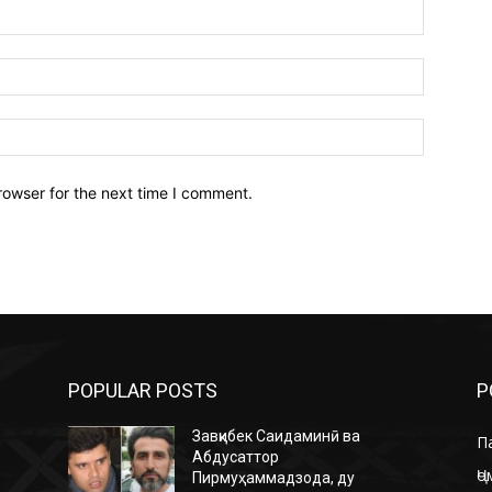
Name:*
Email:*
Website:
rowser for the next time I comment.
POPULAR POSTS
P
Завқибек Саидаминӣ ва
П
Абдусаттор
Ҷо
Пирмуҳаммадзода, ду