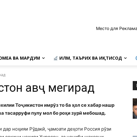
Место для Реклама
ОМЕА ВА МАРДУМ
ИЛМ, ТАЪРИХ ВА ИҚТИСОД
рад
стон авҷ мегирад
хилии Тоҷикистон имрӯз то ба ҳол се хабар нашр
 ва тасарруфи пулу мол бо роҳи зурӣ мебошад.
 дар ноҳияи Рӯдакӣ, ҷамоати деҳоти Россия рӯзи
аи сокини ноҳияи Хуросон, аз ҷониби шахсони