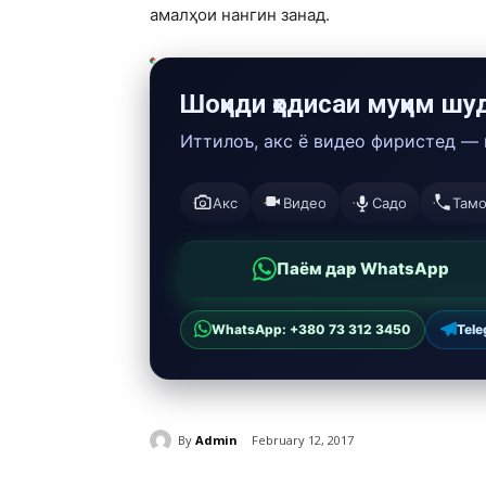
амалҳои нангин занад.
Шоҳиди ҳодисаи муҳим шу
Иттилоъ, акс ё видео фиристед —
Акс
Видео
Садо
Там
Паём дар WhatsApp
WhatsApp: +380 73 312 3450
Tel
By
Admin
February 12, 2017