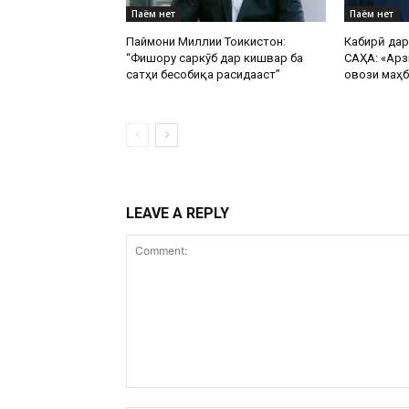
Паём нет
Паём нет
Паймони Миллии Тоҷикистон:
Кабирӣ да
“Фишору саркӯб дар кишвар ба
САҲА: «Арз
сатҳи бесобиқа расидааст”
овози маҳб
LEAVE A REPLY
Comment: