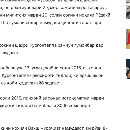
а, бо роҳи зўроварӣ 2 ҳазор сомониашро тасарруф
они милитсия марди 29-солаи сокини ноҳияи Рӯдакӣ
о бо гумони содир намудани ҷинояти ғоратгарӣ
сокини шаҳри Қурғонтеппа ҳамчун гумонбар дар
 шудааст.
онбаршуда 13-уми декабри соли 2016, аз хонаи
 Қурғонтеппа ҷавоҳироти тиллоӣ, ки арзишашон
аз ҷойи ҳодиса ғайб задааст.
соли 2016, пинҳонӣ аз хонаи истиқоматии марди
ҳироти тиллоӣ ба маблағи 8000 сомониро
кини ноҳияи Вахш муроҷиат намудааст, ки рӯзи 8-