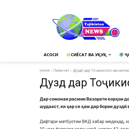
АСОСИ
СИЁСАТ ВА ҲУҚУҚ
Ҷ
Home
Паём нет
Дуздӣ дар Тоҷикистон авҷ меги
Дуздӣ дар Тоҷики
Дар сомонаи расмии Вазорати корҳои до
шудааст, ки ҳар се ҳам дар бораи дуздӣ
Дафтари матбуотии ВКД хабар медиҳад, ки
10-уми феврали соли ҷорӣ, марди 42-сол