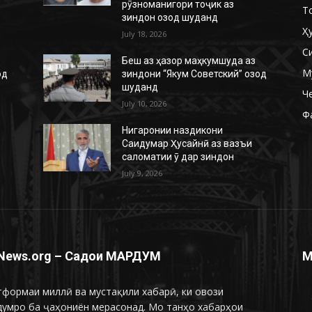
рӯзноманигори тоҷик аз
Т
зиндон озод шуданд
Ҳ
July 18, 2026
С
Беш аз ҳазор маҳкумшуда аз
М
од
зиндони “Якум Советский” озод
шуданд
Ч
July 10, 2026
Ф
Нигаронии наздикони
Саидумар Ҳусайнӣ аз вазъи
саломатии ӯ дар зиндон
July 9, 2026
News.org – Садои МАРДУМ
М
формаи миллӣ ва мустақили хабарӣ, ки овози
думро ба ҷаҳониён мерасонад. Мо танҳо хабарҳои