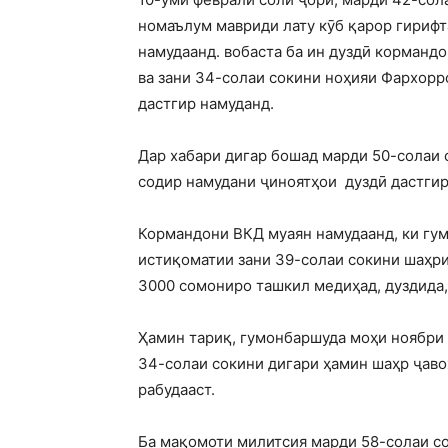
номаълум мавриди лату кӯб қарор гирифт
намудаанд. вобаста ба ин дуздӣ корманд
ва зани 34-солаи сокини ноҳияи Фархорр
дастгир намуданд.
Дар хабари дигар бошад марди 50-солаи 
содир намудани ҷиноятҳои дуздӣ дастгир
Кормандони ВКД муаян намудаанд, ки гум
истиқоматии зани 39-солаи сокини шаҳри
3000 сомониро ташкил медиҳад, дуздида, 
Ҳамин тариқ, гумонбаршуда моҳи ноябри 
34-солаи сокини дигари ҳамин шаҳр ҷаво
рабудааст.
Ба мақомоти милитсия марди 58-солаи со