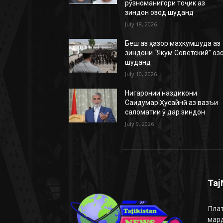
рӯзноманигори тоҷик аз
зиндон озод шуданд
July 18, 2026
Беш аз ҳазор маҳкумшуда аз
зиндони “Якум Советский” оз
шуданд
July 10, 2026
Нигаронии наздикони
Саидумар Ҳусайнӣ аз вазъи
саломатии ӯ дар зиндон
July 9, 2026
Taj
Плат
мар