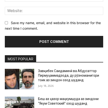
Web
Save my name, email, and website in this browser for the
next time I comment.
MOST POPULAR
Завқибек Саидаминӣ ва Абдусаттор
Пирмуҳаммадзода, ду рӯзноманигори
тоҷик аз зиндон озод шуданд
July 18, 2026
Беш аз ҳазор маҳкумшуда аз зиндони
“Якум Советский” озод шуданд