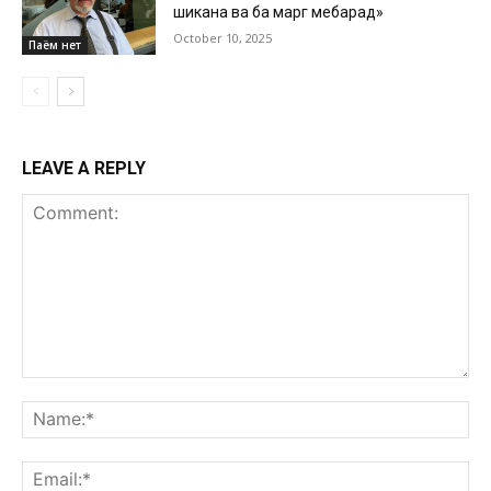
шиканҷа ва ба марг мебарад»
October 10, 2025
Паём нет
LEAVE A REPLY
Comment:
Na
Ema