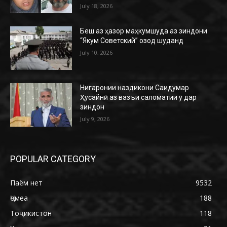
July 18, 2026
Беш аз ҳазор маҳкумшуда аз зиндони
“Якум Советский” озод шуданд
July 10, 2026
Нигаронии наздикони Саидумар
Ҳусайнӣ аз вазъи саломатии ӯ дар
зиндон
July 9, 2026
POPULAR CATEGORY
Паём нет
9532
Ҷомеа
188
Тоҷикистон
118