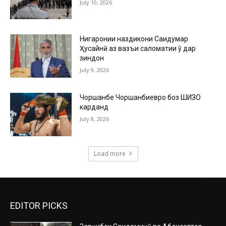
July 10, 2026
Нигаронии наздикони Саидумар
Ҳусайнӣ аз вазъи саломатии ӯ дар
зиндон
July 9, 2026
Чоршанбе Чоршанбиевро боз ШИЗО
карданд
July 8, 2026
Load more
EDITOR PICKS