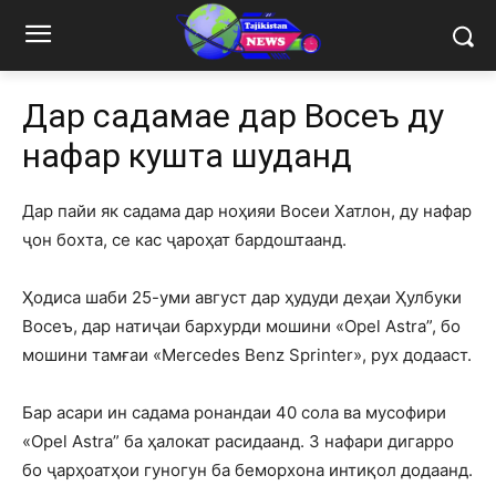
Дар садамае дар Восеъ ду
нафар кушта шуданд
Дар пайи як садама дар ноҳияи Восеи Хатлон, ду нафар
ҷон бохта, се кас ҷароҳат бардоштаанд.
Ҳодиса шаби 25-уми август дар ҳудуди деҳаи Ҳулбуки
Восеъ, дар натиҷаи бархурди мошини «Opel Astra”, бо
мошини тамғаи «Mercedes Benz Sprinter», рух додааст.
Бар асари ин садама ронандаи 40 сола ва мусофири
«Opel Astra” ба ҳалокат расидаанд. 3 нафари дигарро
бо ҷарҳоатҳои гуногун ба беморхона интиқол додаанд.