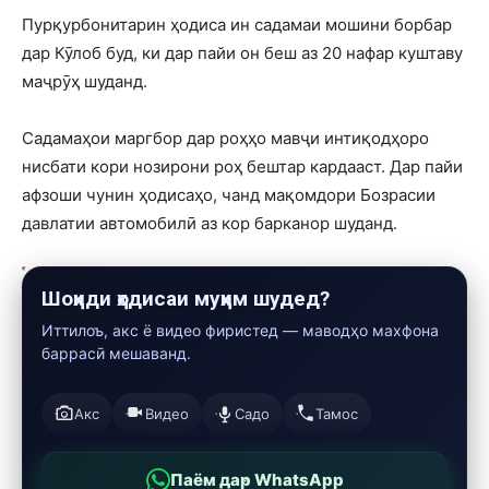
Пурқурбонитарин ҳодиса ин садамаи мошини борбар
дар Кӯлоб буд, ки дар пайи он беш аз 20 нафар куштаву
маҷрӯҳ шуданд.
Садамаҳои маргбор дар роҳҳо мавҷи интиқодҳоро
нисбати кори нозирони роҳ бештар кардааст. Дар пайи
афзоши чунин ҳодисаҳо, чанд мақомдори Бозрасии
давлатии автомобилӣ аз кор барканор шуданд.
Шоҳиди ҳодисаи муҳим шудед?
Иттилоъ, акс ё видео фиристед — маводҳо махфона
баррасӣ мешаванд.
Акс
Видео
Садо
Тамос
Паём дар WhatsApp