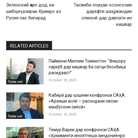
Зеленский қавл дод, ки
Тасвиби лоиҳаи осонсозии
шибҳиҷазираи Кримро аз
дарёфти шаҳрвандии
Русия пас бигирад
олмонӣ дар давлати ин
кишвар
RELATED ARTICLES
Паймони Миллии Тоҷикистон: “Фишору
саркӯб дар кишвар ба сатҳи бесобиқа
расидааст”
October 10, 2025
Паём нет
Кабирӣ дар ҳошияи конфронси САҲА:
«Арзиши аслӣ — расондани овози
маҳбусони сиёсӣ»
October 10, 2025
Паём нет
Темур Варки дар конфронси САҲА:
«Ҳокимияти ҷиноятпеша зиндониёнро