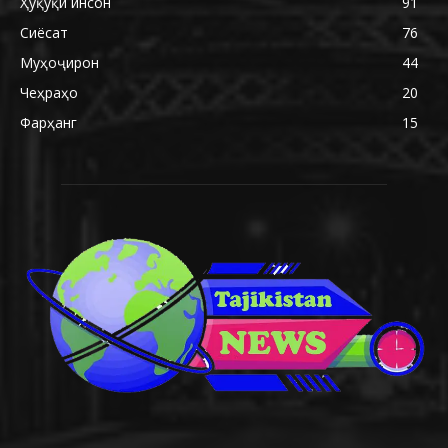
Ҳуқуқи инсон
91
Сиёсат
76
Муҳоҷирон
44
Чеҳраҳо
20
Фарҳанг
15