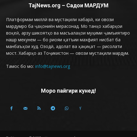
TajNews.org – Садои МАРДУМ
Платформаи миллӣ ва мустақили хабарӣ, ки овози
мардумро ба ҷаҳониён мерасонад. Мо танҳо хабарҳои
воқеӣ, арзу шикоятҳо ва масъалаҳои муҳими ҷамъиятиро
нашр мекунем — бо риояи қатъии махфият нисбат ба
манбаъҳои худ. Озодӣ, адолат ва ҳақиқат — рисолати
мост. Хабарҳо аз Тоҷикистон — овози мустақили мардум.
Тамос бо мо:
info@tajnews.org
Моро пайгири кунед!