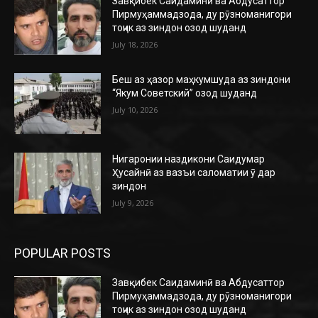
Завқибек Саидаминӣ ва Абдусаттор
Пирмуҳаммадзода, ду рӯзноманигори
тоҷик аз зиндон озод шуданд
July 18, 2026
Беш аз ҳазор маҳкумшуда аз зиндони
“Якум Советский” озод шуданд
July 10, 2026
Нигаронии наздикони Саидумар
Ҳусайнӣ аз вазъи саломатии ӯ дар
зиндон
July 9, 2026
POPULAR POSTS
Завқибек Саидаминӣ ва Абдусаттор
Пирмуҳаммадзода, ду рӯзноманигори
тоҷик аз зиндон озод шуданд