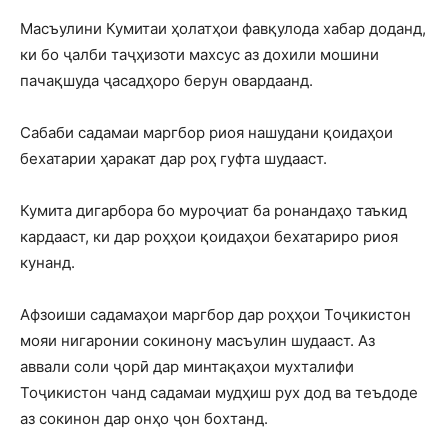
Масъулини Кумитаи ҳолатҳои фавқулода хабар доданд,
ки бо ҷалби таҷҳизоти махсус аз дохили мошини
пачақшуда ҷасадҳоро берун овардаанд.
Сабаби садамаи маргбор риоя нашудани қоидаҳои
бехатарии ҳаракат дар роҳ гуфта шудааст.
Кумита дигарбора бо муроҷиат ба ронандаҳо таъкид
кардааст, ки дар роҳҳои қоидаҳои бехатариро риоя
кунанд.
Афзоиши садамаҳои маргбор дар роҳҳои Тоҷикистон
мояи нигаронии сокинону масъулин шудааст. Аз
аввали соли ҷорӣ дар минтақаҳои мухталифи
Тоҷикистон чанд садамаи мудҳиш рух дод ва теъдоде
аз сокинон дар онҳо ҷон бохтанд.