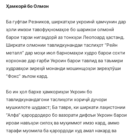
Ҳамкорӣ бо Олмон
Ба гуфтаи Резников, ширкатҳои укроинӣ ҳамчунин дар
ҳоли имзои тавофуқномаҳое бо шарикои олмонӣ
барои тарзи нигаҳдорӣ аз тонкҳои Леопоард ҳастанд.
Ширкати олмонии тавлидкунандаи таслиҳот “Рейн
металл” дар моҳи июл барномаҳои худро барои сохти
корхонае дар ғарби Укроин барои тавлид ва таъмири
худравҳои зиреҳӣ монанди мошинщоҳои зиреҳпӯши
“Фокс” эълом кард.
Бо ин ҳол бархе ҳамкориҳои Укроин бо
тавлидкунандагони таслиҳоти хориҷӣ дучори
мушкилоте шудааст; Ба тавре, ки ширкати лаҳистонии
“Алфа” қарордодеро бо вазорати дифоъи Укроин барои
ироаи навъҳои силоҳ ва муҳиммот имзо кард, аммо
тарафи муомила ба қарордоди худ амал накард ва