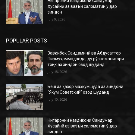
Нигаронии наздикони Саидумар
Ҳусайнӣ аз вазъи саломатии ӯ дар
зиндон
July 9, 2026
POPULAR POSTS
Завқибек Саидаминӣ ва Абдусаттор
Пирмуҳаммадзода, ду рӯзноманигори
тоҷик аз зиндон озод шуданд
July 18, 2026
Беш аз ҳазор маҳкумшуда аз зиндони
“Якум Советский” озод шуданд
July 10, 2026
Нигаронии наздикони Саидумар
Ҳусайнӣ аз вазъи саломатии ӯ дар
зиндон