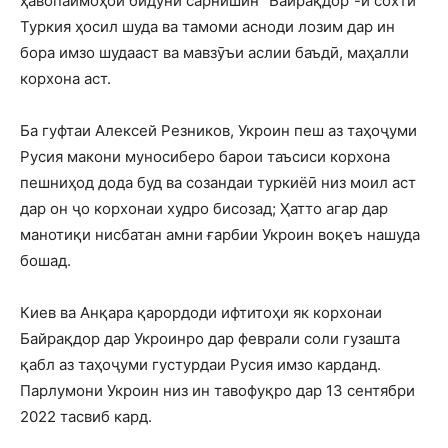
ҳавопаймоҳои бидуни сарнишин “Байрақдор”-и сохти
Туркия ҳосил шуда ва тамоми асноди лозим дар ин
бора имзо шудааст ва мавзӯъи аслии баъдӣ, маҳалли
корхона аст.
Ба гуфтаи Алексей Резников, Укроин пеш аз таҳоҷуми
Русия макони муносиберо барои таъсиси корхона
пешниҳод дода буд ва созандаи туркиёӣ низ моил аст
дар он ҷо корхонаи худро бисозад; Ҳатто агар дар
манотиқи нисбатан амни ғарбии Укроин воқеъ нашуда
бошад.
Киев ва Анқара қарордоди ифтитоҳи як корхонаи
Байрақдор дар Укроинро дар феврали соли гузашта
қабл аз таҳоҷуми густурдаи Русия имзо карданд.
Парлумони Укроин низ ин тавофуқро дар 13 сентябри
2022 тасвиб кард.