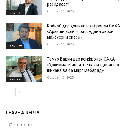
расидааст”
October 10, 2025
Паём нет
Кабирӣ дар ҳошияи конфронси САҲА:
«Арзиши аслӣ — расондани овози
маҳбусони сиёсӣ»
October 10, 2025
Паём нет
Темур Варки дар конфронси САҲА:
«Ҳокимияти ҷиноятпеша зиндониёнро
шиканҷа ва ба марг мебарад»
October 10, 2025
Паём нет
LEAVE A REPLY