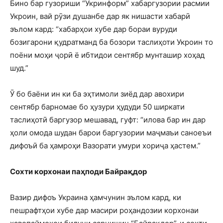
Бино бар гузориши “Укринформ” хабаргузории расмии
Укроин, вай рӯзи душанбе дар як нишасти хабарӣ
эълом кард: “хабарҳои хубе дар бораи вуруди
бозигарони қудратманд ба бозори таслиҳоти Укроин то
поёни моҳи ҷорӣ ё ибтидои сентябр мунташир хоҳад
шуд.”
Ӯ бо баёни ин ки ба эҳтимоли зиёд дар авохири
сентябр барномае бо ҳузури ҳудуди 50 ширкати
таслиҳотӣ баргузор мешавад, гуфт: “илова бар ин дар
ҳоли омода шудан барои баргузории маҷмаъи саноеъи
дифоъӣ ба ҳамроҳи Вазорати умури хориҷа ҳастем.”
Сохти корхонаи паҳподи Байрақдор
Вазир дифоъ Украина ҳамчунин эълом кард, ки
пешрафтҳои хубе дар масири роҳандозии корхонаи