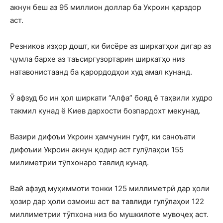
акнун беш аз 95 миллион доллар ба Укроин қарздор
аст.
Резников изҳор дошт, ки бисёре аз ширкатҳои дигар аз
ҷумла бархе аз таъсиргузортарин ширкатҳо низ
натавонистаанд ба қарордодҳои худ амал кунанд.
Ӯ афзуд бо ин ҳол ширкати “Алфа” бояд ё таҳвили худро
такмил кунад ё Киев дархости бозпардохт мекунад.
Вазири дифоъи Укроин ҳамчунин гуфт, ки саноъати
дифоъии Укроин акнун қодир аст гулӯлаҳои 155
милиметрии тӯпхонаро тавлид кунад.
Вай афзуд муҳиммоти тонки 125 миллиметрӣ дар ҳоли
ҳозир дар ҳоли озмоиш аст ва тавлиди гулӯлаҳои 122
миллиметрии тӯпхона низ бо мушкилоте мувоҷеҳ аст.