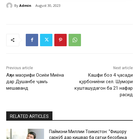
By
Admin
August 30, 2023
Previous article
Next article
Аҳли маорифи Осиёи Миёна
Кашфи боз 4 ҷасади
дар Душанбе ҷамъ
қурбониёни сел. Шумори
мешаванд
кушташудагон ба 21 нафар
расид
RELATED ARTICLES
Паймони Миллии Тоҷикистон: “Фишору
саркӯб дар кишвар ба сатҳи бесобиқа