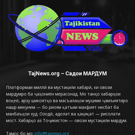
TajNews.org – Садои МАРДУМ
Платформаи миллӣ ва мустақили хабарӣ, ки овози
мардумро ба ҷаҳониён мерасонад. Мо танҳо хабарҳои
воқеӣ, арзу шикоятҳо ва масъалаҳои муҳими ҷамъиятиро
нашр мекунем — бо риояи қатъии махфият нисбат ба
манбаъҳои худ. Озодӣ, адолат ва ҳақиқат — рисолати
мост. Хабарҳо аз Тоҷикистон — овози мустақили мардум.
Тамос бо мо:
info@tajnews.org