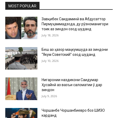
MOST POPULAR
Завқибек Саидаминӣ ва Абдусаттор
Пирмуҳаммадзода, ду рӯзноманигори
тоҷик аз зиндон озод шуданд
July 18, 2026
Беш аз ҳазор маҳкумшуда аз зиндони
“Якум Советский” озод шуданд
July 10, 2026
Нигаронии наздикони Саидумар
Ҳусайнӣ аз вазъи саломатии ӯ дар
зиндон
July 9, 2026
Чоршанбе Чоршанбиевро боз ШИЗО
карданд