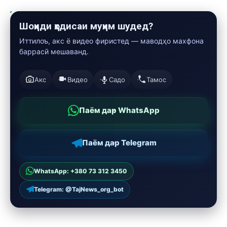
Шоҳиди ҳодисаи муҳим шудед?
Иттилоъ, акс ё видео фиристед — маводҳо махфона
баррасӣ мешаванд.
Акс
Видео
Садо
Тамос
Паём дар WhatsApp
Паём дар Telegram
WhatsApp: +380 73 312 3450
Telegram: @TajNews_org_bot