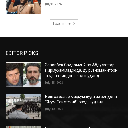
July 8, 2026
Load more
EDITOR PICKS
Завқибек Саидаминӣ ва Абдусаттор
Пирмуҳаммадзода, ду рӯзноманигори
тоҷик аз зиндон озод шуданд
July 18, 2026
Беш аз ҳазор маҳкумшуда аз зиндони
“Якум Советский” озод шуданд
July 10, 2026