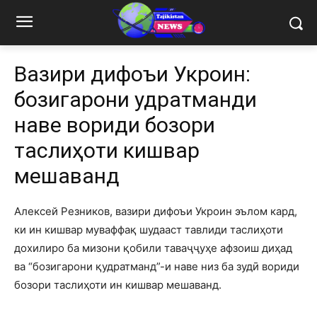
Вазири дифоъи Укроин:
бозигарони қудратманди
наве вориди бозори
таслиҳоти кишвар
мешаванд
Алексей Резников, вазири дифоъи Укроин эълом кард,
ки ин кишвар муваффақ шудааст тавлиди таслиҳоти
дохилиро ба мизони қобили таваҷҷуҳе афзоиш диҳад
ва “бозигарони қудратманд”-и наве низ ба зудӣ вориди
бозори таслиҳоти ин кишвар мешаванд.