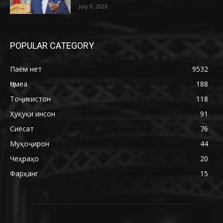
July 9, 2026
POPULAR CATEGORY
Паём нет
9532
Ҷомеа
188
Тоҷикистон
118
Ҳуқуқи инсон
91
Сиёсат
76
Муҳоҷирон
44
Чеҳраҳо
20
Фарҳанг
15