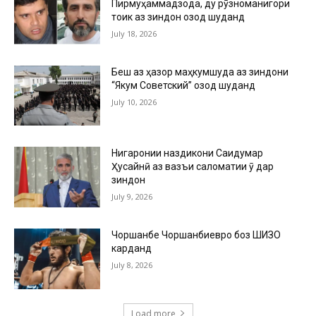
Пирмуҳаммадзода, ду рӯзноманигори
тоҷик аз зиндон озод шуданд
July 18, 2026
Беш аз ҳазор маҳкумшуда аз зиндони
“Якум Советский” озод шуданд
July 10, 2026
Нигаронии наздикони Саидумар
Ҳусайнӣ аз вазъи саломатии ӯ дар
зиндон
July 9, 2026
Чоршанбе Чоршанбиевро боз ШИЗО
карданд
July 8, 2026
Load more