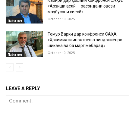
Кабирӣ дар ҳошияи конфронси САҲА:
«Арзиши аслӣ — расондани овози
маҳбусони сиёсӣ»
October 10, 2025
Паём нет
Темур Варки дар конфронси САҲА:
«Ҳокимияти ҷиноятпеша зиндониёнро
шиканҷа ва ба марг мебарад»
October 10, 2025
Паём нет
LEAVE A REPLY