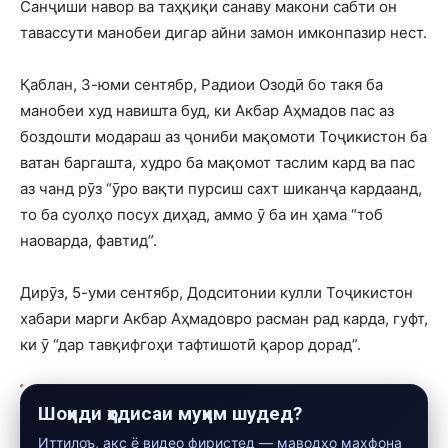
Санҷиши навор ва таҳқиқи санаву макони сабти он
тавассути манобеи дигар айни замон имконпазир нест.
Қаблан, 3-юми сентябр, Радиои Озодӣ бо такя ба
манобеи худ навишта буд, ки Акбар Аҳмадов пас аз
боздошти модараш аз ҷониби мақомоти Тоҷикистон ба
ватан баргашта, худро ба мақомот таслим кард ва пас
аз чанд рӯз “ӯро вақти пурсиш сахт шиканҷа кардаанд,
то ба суолҳо посух диҳад, аммо ӯ ба ин ҳама “тоб
наоварда, фавтид”.
Дирӯз, 5-уми сентябр, Додситонии кулли Тоҷикистон
хабари марги Акбар Аҳмадовро расман рад карда, гуфт,
ки ӯ “дар тавқифгоҳи тафтишотӣ қарор дорад”.
Шоҳиди ҳодисаи муҳим шудед?
Иттилоъ, акс ё видео фиристед — маводҳо махфона