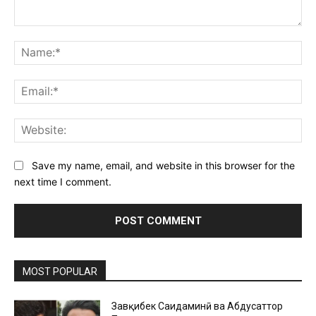
Comment:
Na
Ema
Web
Save my name, email, and website in this browser for the
next time I comment.
MOST POPULAR
Завқибек Саидаминӣ ва Абдусаттор