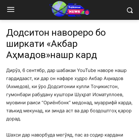
Додситонӣ навореро бо
ширкати «Акбар
Аҳмадов»нашр кард
Дирӯз, 6 сентябр, дар шабакаи YouTube наворе нашр
гардидааст, ки дар он нафаре худро Акбар Аҳмадов
(Ахмедов), ки ӯро Додситонии кулли Тоҷикистон,
гумонбари рабудану куштори Шуҳрат Исматуллоев,
муовини раиси “Ориёнбонк” медонад, муаррифӣ карда,
таъкид мекунад, ки зинда аст ва дар боздоштгоҳ қарор
дорад.
Шахси дар наворбуда мегӯяд, пас аз содир кардани