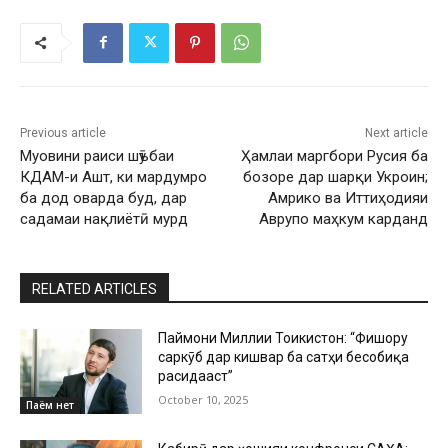
Previous article
Next article
Муовини раиси шӯъбаи
Ҳамлаи маргбори Русия ба
КДАМ-и Ашт, ки мардумро
бозоре дар шарқи Укроин;
ба дод оварда буд, дар
Амрико ва Иттиҳодияи
садамаи нақлиётӣ мурд
Аврупо маҳкум карданд
RELATED ARTICLES
Паймони Миллии Тоҷикистон: “Фишору
саркӯб дар кишвар ба сатҳи бесобиқа
расидааст”
October 10, 2025
Паём нет