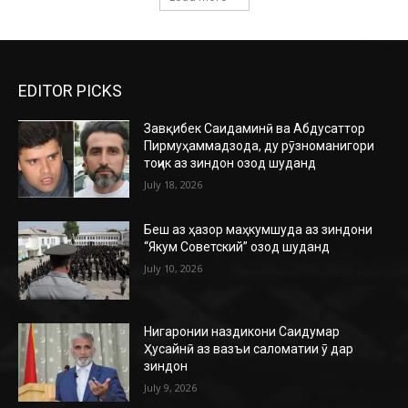
EDITOR PICKS
Завқибек Саидаминӣ ва Абдусаттор
Пирмуҳаммадзода, ду рӯзноманигори
тоҷик аз зиндон озод шуданд
July 18, 2026
Беш аз ҳазор маҳкумшуда аз зиндони
“Якум Советский” озод шуданд
July 10, 2026
Нигаронии наздикони Саидумар
Ҳусайнӣ аз вазъи саломатии ӯ дар
зиндон
July 9, 2026