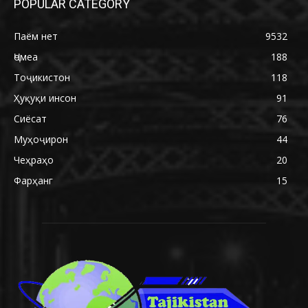
POPULAR CATEGORY
Паём нет
9532
Ҷомеа
188
Тоҷикистон
118
Ҳуқуқи инсон
91
Сиёсат
76
Муҳоҷирон
44
Чеҳраҳо
20
Фарҳанг
15