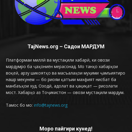
TajNews.org – Садои МАРДУМ
Платформаи миллӣ ва мустақили хабарӣ, ки овози
мардумро ба ҷаҳониён мерасонад. Мо танҳо хабарҳои
воқеӣ, арзу шикоятҳо ва масъалаҳои муҳими ҷамъиятиро
нашр мекунем — бо риояи қатъии махфият нисбат ба
манбаъҳои худ. Озодӣ, адолат ва ҳақиқат — рисолати
мост. Хабарҳо аз Тоҷикистон — овози мустақили мардум.
Тамос бо мо:
info@tajnews.org
Моро пайгири кунед!