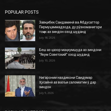
POPULAR POSTS
Завқибек Саидаминӣ ва Абдусаттор
Пирмуҳаммадзода, ду рӯзноманигори
тоҷик аз зиндон озод шуданд
July 18, 2026
Беш аз ҳазор маҳкумшуда аз зиндони
“Якум Советский” озод шуданд
July 10, 2026
Нигаронии наздикони Саидумар
Ҳусайнӣ аз вазъи саломатии ӯ дар
зиндон
July 9, 2026