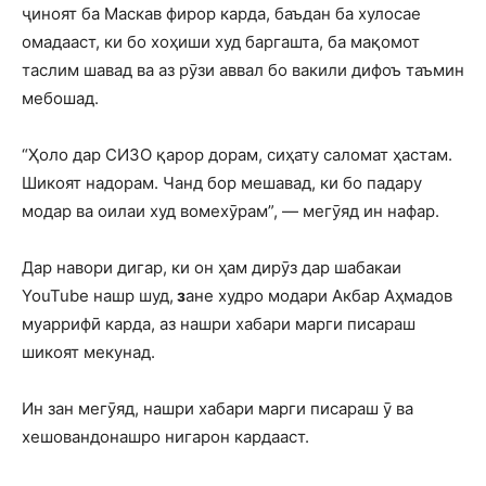
ҷиноят ба Маскав фирор карда, баъдан ба хулосае
омадааст, ки бо хоҳиши худ баргашта, ба мақомот
таслим шавад ва аз рӯзи аввал бо вакили дифоъ таъмин
мебошад.
“Ҳоло дар СИЗО қарор дорам, сиҳату саломат ҳастам.
Шикоят надорам. Чанд бор мешавад, ки бо падару
модар ва оилаи худ вомехӯрам”, — мегӯяд ин нафар.
Дар навори дигар, ки он ҳам дирӯз дар шабакаи
YouTube нашр шуд,
з
ане худро модари Акбар Аҳмадов
муаррифӣ карда, аз нашри хабари марги писараш
шикоят мекунад.
Ин зан мегӯяд, нашри хабари марги писараш ӯ ва
хешовандонашро нигарон кардааст.