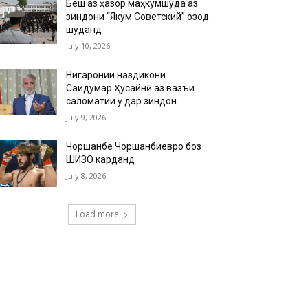
Беш аз ҳазор маҳкумшуда аз
зиндони “Якум Советский” озод
шуданд
July 10, 2026
Нигаронии наздикони
Саидумар Ҳусайнӣ аз вазъи
саломатии ӯ дар зиндон
July 9, 2026
Чоршанбе Чоршанбиевро боз
ШИЗО карданд
July 8, 2026
Load more