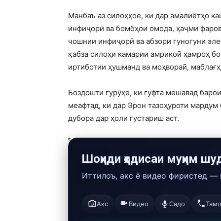
Манбаъ аз силоҳҳое, ки дар амалиётҳо ка
инфиҷорӣ ва бомбҳои омода, ҳаҷми фаров
чошнии инфиҷорӣ ва абзори гуногуни эле
қабза силоҳи камарии амрикоӣ ҳамроҳ бо
иртиботии ҳушманд ва моҳвораӣ, маблағҳ
Боздошти гурӯҳе, ки гуфта мешавад баро
меафтад, ки дар Эрон тазоҳуроти мардум 
дубора дар ҳоли густариш аст.
Шоҳиди ҳодисаи муҳим шу
Иттилоъ, акс ё видео фиристед —
Акс
Видео
Садо
Там