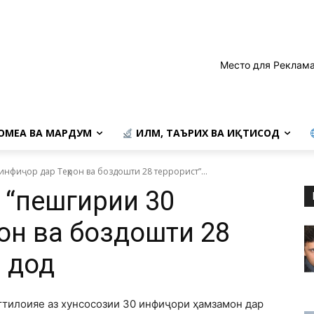
Место для Реклама
ОМЕА ВА МАРДУМ
ИЛМ, ТАЪРИХ ВА ИҚТИСОД
нфиҷор дар Теҳрон ва боздошти 28 террорист”...
 “пешгирии 30
он ва боздошти 28
р дод
иттилоияе аз хунсосозии 30 инфиҷори ҳамзамон дар