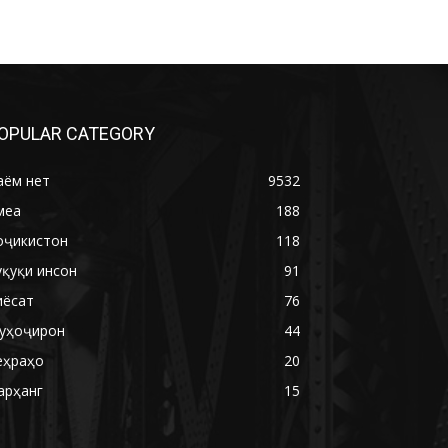
OPULAR CATEGORY
аём нет
9532
меа
188
оҷикистон
118
уқуқи инсон
91
иёсат
76
уҳоҷирон
44
еҳраҳо
20
арҳанг
15