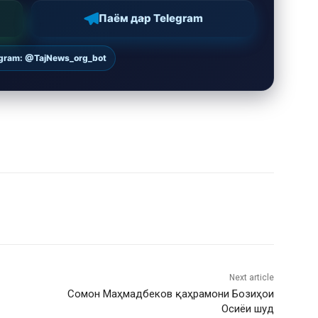
Паём дар Telegram
egram: @TajNews_org_bot
Next article
Сомон Маҳмадбеков қаҳрамони Бозиҳои
Осиёи шуд