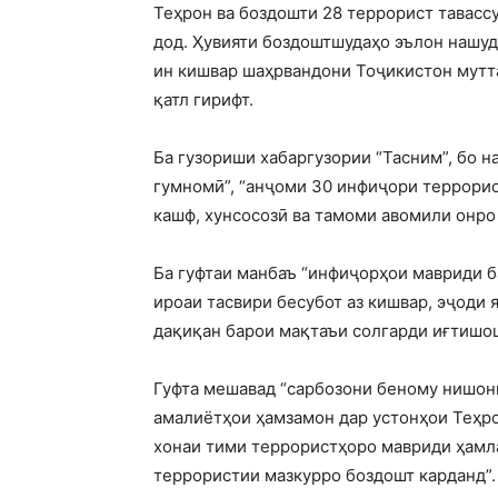
Теҳрон ва боздошти 28 террорист тавасс
дод. Ҳувияти боздоштшудаҳо эълон нашуд
ин кишвар шаҳрвандони Тоҷикистон муттаҳ
қатл гирифт.
Ба гузориши хабаргузории “Тасним”, бо н
гумномӣ”, “анҷоми 30 инфиҷори террори
кашф, хунсосозӣ ва тамоми авомили онро
Ба гуфтаи манбаъ “инфиҷорҳои мавриди б
ироаи тасвири бесубот аз кишвар, эҷоди я
дақиқан барои мақтаъи солгарди иғтишош
Гуфта мешавад “сарбозони беному нишони
амалиётҳои ҳамзамон дар устонҳои Теҳро
хонаи тими террористҳоро мавриди ҳамла
террористии мазкурро боздошт карданд”