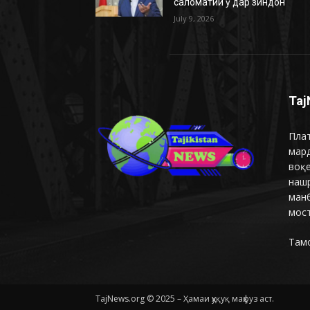
саломатии ӯ дар зиндон
July 9, 2026
Taj
Плат
мар
воқ
наш
манб
мост
Там
TajNews.org © 2025 – Ҳамаи ҳуқуқ маҳфуз аст.