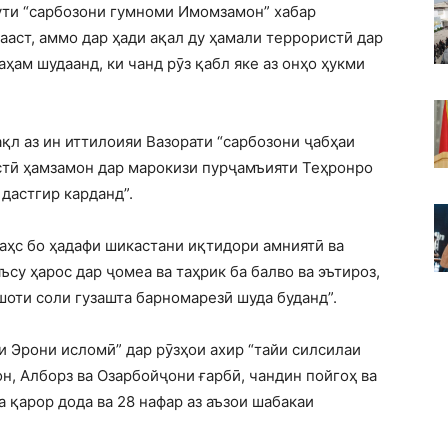
ути “сарбозони гумноми Имомзамон” хабар
ааст, аммо дар ҳади ақал ду ҳамали террористӣ дар
ам шудаанд, ки чанд рӯз қабл яке аз онҳо ҳукми
ақл аз ин иттилоияи Вазорати “сарбозони ҷабҳаи
стӣ ҳамзамон дар марокизи пурҷамъияти Теҳронро
 дастгир карданд”.
аҳс бо ҳадафи шикастани иқтидори амниятӣ ва
ъсу ҳарос дар ҷомеа ва таҳрик ба балво ва эътироз,
оти соли гузашта барномарезӣ шуда буданд”.
 Эрони исломӣ” дар рӯзҳои ахир “тайи силсилаи
н, Алборз ва Озарбойҷони ғарбӣ, чандин пойгоҳ ва
 қарор дода ва 28 нафар аз аъзои шабакаи
.