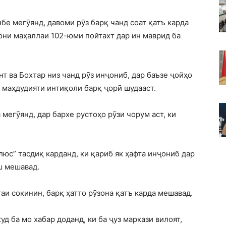
е мегӯянд, давоми рӯз барқ чанд соат қатъ карда
ни маҳаллаи 102-юми пойтахт дар ин маврид ба
т ва Бохтар низ чанд рӯз инҷониб, дар баъзе ҷойҳо
, маҳдудияти интиқоли барқ ҷорӣ шудааст.
егӯянд, дар бархе рустоҳо рӯзи чорум аст, ки
юс” тасдиқ карданд, ки қариб як ҳафта инҷониб дар
ӯш мешавад.
аи сокинин, барқ ҳатто рӯзона қатъ карда мешавад.
д ба мо хабар доданд, ки ба ҷуз маркази вилоят,