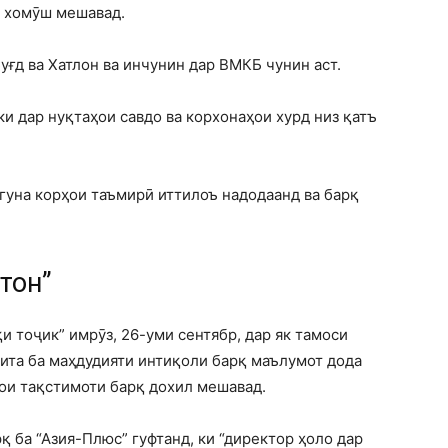
қ хомӯш мешавад.
уғд ва Хатлон ва инчунин дар ВМКБ чунин аст.
ки дар нуқтаҳои савдо ва корхонаҳои хурд низ қатъ
гуна корҳои таъмирӣ иттилоъ надодаанд ва барқ ​​
тон”
и тоҷик” имрӯз, 26-уми сентябр, дар як тамоси
бита ба маҳдудияти интиқоли барқ маълумот дода
ои тақстимоти барқ дохил мешавад.
 ба “Азия-Плюс” гуфтанд, ки “директор ҳоло дар