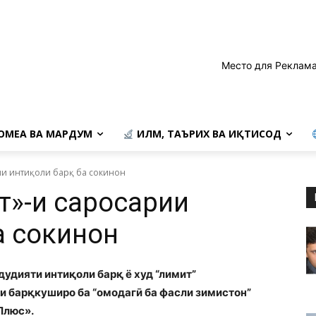
Место для Реклама
ОМЕА ВА МАРДУМ
ИЛМ, ТАЪРИХ ВА ИҚТИСОД
ии интиқоли барқ ба сокинон
т»-и саросарии
а сокинон
дудияти интиқоли барқ ё худ “лимит”
и барқкуширо ба “омодагӣ ба фасли зимистон”
Плюс».