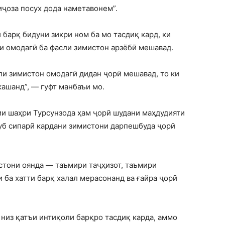
иҷоза посух дода наметавонем”.
барқ бидуни зикри ном ба мо тасдиқ кард, ки
ои омодагӣ ба фасли зимистон арзёбӣ мешавад.
ли зимистон омодагӣ дидан ҷорӣ мешавад, то ки
кашанд”, — гуфт манбаъи мо.
ии шаҳри Турсунзода ҳам ҷорӣ шудани маҳдудияти
хуб сипарӣ кардани зимистони дарпешбуда ҷорӣ
стони оянда — таъмири таҷҳизот, таъмири
ба хатти барқ ​​халал мерасонанд ва ғайра ҷорӣ
низ қатъи интиқоли барқро тасдиқ карда, аммо