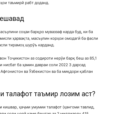
ҳои таъмирӣ рабт доданд.
мешавад
асъулини соҳаи барқро муваззаф карда буд, ки ба
мисли ҳарвақта, масъулин корҳои омодагӣ ба фасли
асли тирамоҳ шурӯъ карданд.
он Тоҷикистон аз содироти нерӯи барқ ​​беш аз 85,1
и нисбат ба ҳамин давраи соли 2022 3 дарсад
 Афғонистон ва Ӯзбекистон ва ба миқдори қаблан
ни талафот таъмир лозим аст?
 кишвар, ҳаҷми умумии талафот (ҳангоми тавлид,
али соли ҷорӣ каме бештар аз 2 миллиарду 415