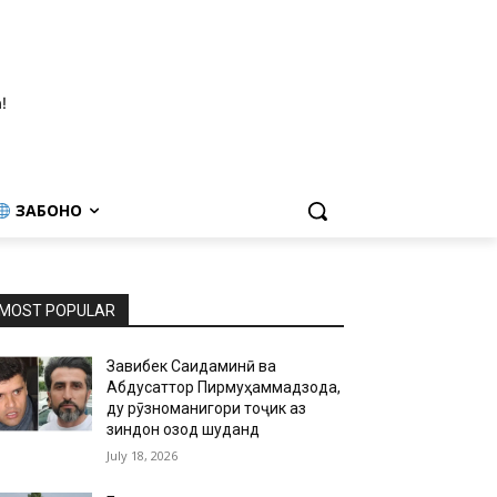
!
ЗАБОНҲО
MOST POPULAR
Завқибек Саидаминӣ ва
Абдусаттор Пирмуҳаммадзода,
ду рӯзноманигори тоҷик аз
зиндон озод шуданд
July 18, 2026