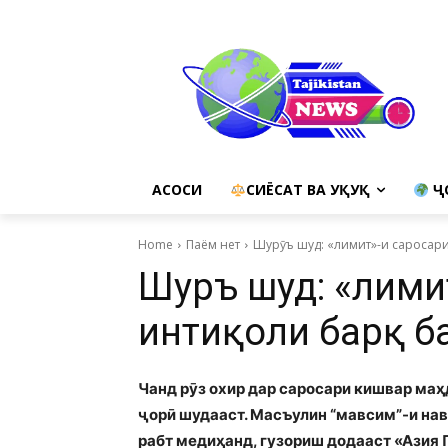
АСОСИ
СИЁСАТ ВА ҲУҚУҚ
Ҷ
Home
Паём нет
Шурӯъ шуд: «лимит»-и саросар
Шурӯъ шуд: «лими
интиқоли барқ б
Чанд рӯз охир дар саросари кишвар маҳ
ҷорӣ шудааст. Масъулин “мавсим”-и нав
рабт медиҳанд, гузориш додааст «Азия 