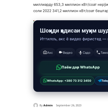
миллиарду 653,3 миллион кВт/соат нерӯи б
соли 2022 341,2 миллион кВт/соат бештар
Шоҳиди ҳодисаи муҳим шу
Иттилоъ, акс ё видео фиристед —
Акс
Видео
Садо
Там
Паём дар WhatsApp
WhatsApp: +380 73 312 3450
Tel
By
Admin
September 26, 2023