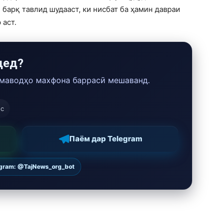
арқ ​​тавлид шудааст, ки нисбат ба ҳамин давраи
 аст.
дед?
 маводҳо махфона баррасӣ мешаванд.
ос
Паём дар Telegram
egram: @TajNews_org_bot