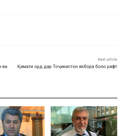
Next article
н ва
Қимати орд дар Тоҷикистон якбора боло рафт