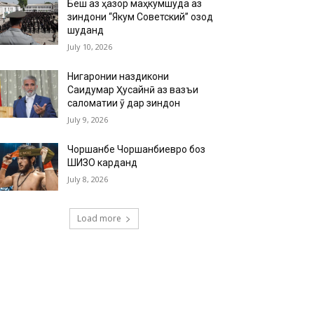
Беш аз ҳазор маҳкумшуда аз
зиндони “Якум Советский” озод
шуданд
July 10, 2026
Нигаронии наздикони
Саидумар Ҳусайнӣ аз вазъи
саломатии ӯ дар зиндон
July 9, 2026
Чоршанбе Чоршанбиевро боз
ШИЗО карданд
July 8, 2026
Load more