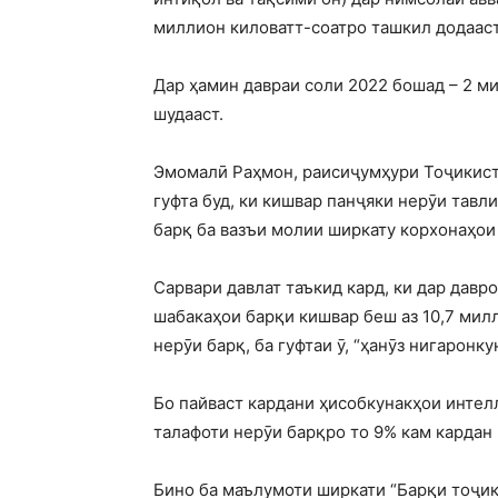
миллион киловатт-соатро ташкил додааст
Дар ҳамин давраи соли 2022 бошад – 2 ми
шудааст.
Эмомалӣ Раҳмон, раисиҷумҳури Тоҷикисто
гуфта буд, ки кишвар панҷяки нерӯи тавл
барқ ​​ба вазъи молии ширкату корхонаҳо
Сарвари давлат таъкид кард, ки дар давр
шабакаҳои барқи кишвар беш аз 10,7 милл
нерӯи барқ, ба гуфтаи ӯ, “ҳанӯз нигаронку
Бо пайваст кардани ҳисобкунакҳои интелл
талафоти нерӯи барқро то 9% кам кардан 
Бино ба маълумоти ширкати “Барқи тоҷик”