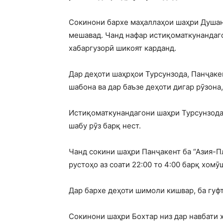
Сокинони бархе маҳаллаҳои шаҳри Душанб
мешавад. Чанд нафар истиқоматкунандаго
хабаргузорӣ шикоят карданд.
Дар деҳоти шаҳрҳои Турсунзода, Панҷакен
шабона ва дар баъзе деҳоти дигар рӯзона
Истиқоматкунандагони шаҳри Турсунзода м
шабу рӯз барқ нест.
Чанд сокини шаҳри Панҷакент ба “Азия-Пл
рустоҳо аз соати 22:00 то 4:00 барқ хом
Дар бархе деҳоти шимоли кишвар, ба гуфт
Сокинони шаҳри Бохтар низ дар навбати ху