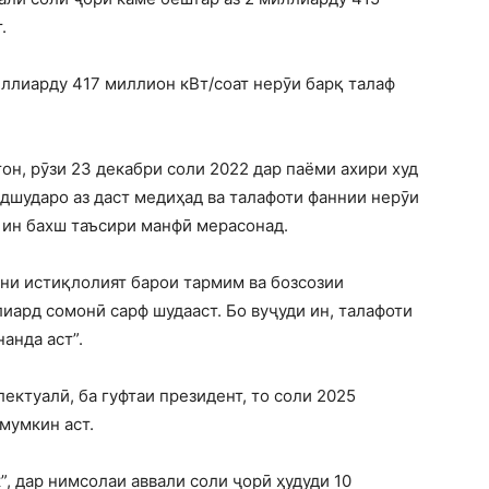
.
ллиарду 417 миллион кВт/соат нерӯи барқ ​​талаф
н, рӯзи 23 декабри соли 2022 дар паёми ахири худ
идшударо аз даст медиҳад ва талафоти фаннии нерӯи
и ин бахш таъсири манфӣ мерасонад.
они истиқлолият барои тармим ва бозсозии
иард сомонӣ сарф шудааст. Бо вуҷуди ин, талафоти
нанда аст”.
ектуалӣ, ба гуфтаи президент, то соли 2025
мумкин аст.
, дар нимсолаи аввали соли ҷорӣ ҳудуди 10