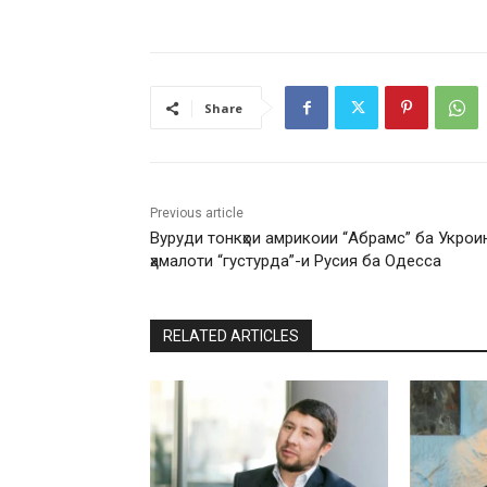
Share
Previous article
Вуруди тонкҳои амрикоии “Абрамс” ба Укрои
ҳамалоти “густурда”-и Русия ба Одесса
RELATED ARTICLES