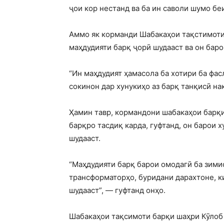
ҷои кор нестанд ва ба ин саволи шумо бе
Аммо як корманди Шабакаҳои тақстимоти 
маҳдудияти барқ ҷорӣ шудааст ва он бар
“Ин маҳдудият ҳамасола ба хотири ба фас
сокинон дар хунукиҳо аз барқ танқисӣ на
Ҳамин тавр, кормандони шабакаҳои барқ
барқро тасдиқ карда, гуфтанд, он барои 
шудааст.
“Маҳдудияти барқ барои омодагӣ ба зими
трансформаторҳо, буридани дарахтоне, ки 
шудааст”, — гуфтанд онҳо.
Шабакаҳои тақсимоти барқи шаҳри Кӯлоб 