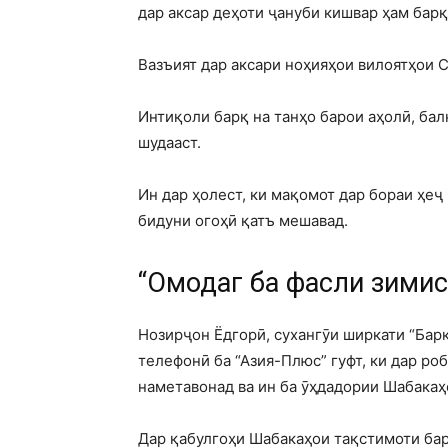
дар аксар деҳоти ҷануби кишвар ҳам бар
Вазъият дар аксари ноҳияҳои вилоятҳои С
Интиқоли барқ на танҳо барои аҳолӣ, бал
шудааст.
Ин дар ҳолест, ки мақомот дар бораи ҳеҷ 
бидуни огоҳӣ қатъ мешавад.
“Омодагӣ ба фасли зимис
Нозирҷон Ёдгорӣ, сухангӯи ширкати “Барқ
телефонӣ ба “Азия-Плюс” гуфт, ки дар ро
наметавонад ва ин ба ӯҳдадории Шабакаҳ
Дар қабулгоҳи Шабакаҳои тақстимоти барқ