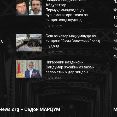
П
Абдусаттор
Ҷо
Пирмуҳаммадзода, ду
рӯзноманигори тоҷик аз
Т
зиндон озод шуданд
Ҳ
July 18, 2026
С
Беш аз ҳазор маҳкумшуда аз
М
од
зиндони “Якум Советский” озод
шуданд
Ч
July 10, 2026
Ф
Нигаронии наздикони
Саидумар Ҳусайнӣ аз вазъи
саломатии ӯ дар зиндон
July 9, 2026
News.org – Садои МАРДУМ
М