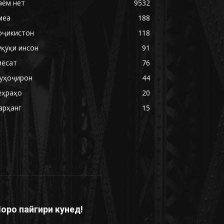
аём нет
9532
меа
188
оҷикистон
118
уқуқи инсон
91
иёсат
76
уҳоҷирон
44
еҳраҳо
20
арҳанг
15
оро пайгири кунед!