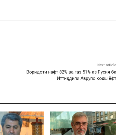
Next article
Воридоти нафт 82% ва газ 51% аз Русия ба
Иттиҳодияи Аврупо коҳиш ёфт