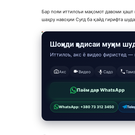
Бар пояи иттилоъи мақомот давоми ҳашт 
шаҳру навоҳии Суғд ба қайд гирифта шуда
Шоҳиди ҳодисаи муҳим шу
Иттилоъ, акс ё видео фиристед —
Акс
Видео
Садо
Там
Паём дар WhatsApp
WhatsApp: +380 73 312 3450
Tel