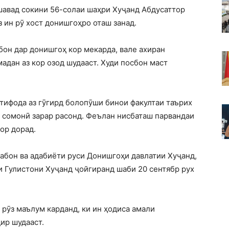
ешавад сокини 56-солаи шаҳри Хуҷанд Абдусаттор
з ин рӯ хост донишгоҳро оташ занад.
сбон дар донишгоҳ кор мекарда, вале ахиран
адан аз кор озод шудааст. Худи посбон маст
стифода аз гӯгирд болопӯши бинои факултаи таърих
н сомонӣ зарар расонд. Феълан нисбаташ парвандаи
рор дорад.
забон ва адабиёти руси Донишгоҳи давлатии Хуҷанд,
и Гулистони Хуҷанд ҷойгиранд шаби 20 сентябр рух
 рӯз маълум карданд, ки ин ҳодиса амали
дир шудааст.