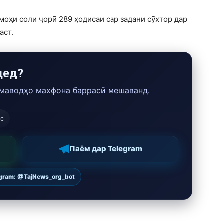
моҳи соли ҷорӣ 289 ҳодисаи сар задани сӯхтор дар
аст.
дед?
 маводҳо махфона баррасӣ мешаванд.
ос
Паём дар Telegram
egram: @TajNews_org_bot