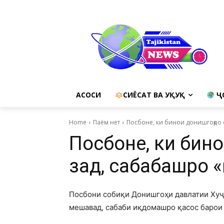
АСОСИ
СИЁСАТ ВА ҲУҚУҚ
Ҷ
Home
Паём нет
Посбоне, ки бинои донишгоҳро
Посбоне, ки бин
зад, сабабашро 
Посбони собиқи Донишгоҳи давлатии Хуҷа
мешавад, сабаби иқдомашро қасос барои 