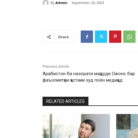
By
Admin
September 26, 2023
Share
Previous article
Арабистон ба назорати маҳдуди Ожонс бар
фаъолиятҳои ҳастаии худ поён медиҳад
RELATED ARTICLES