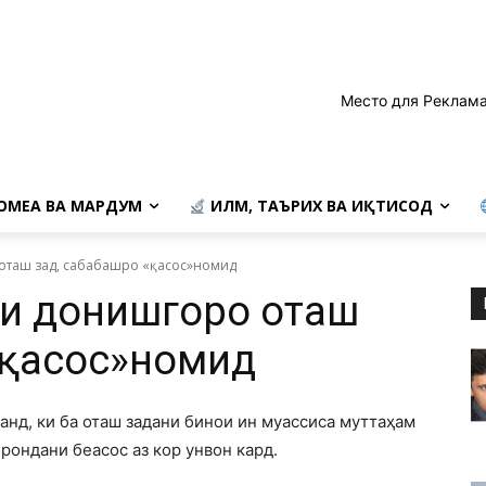
Место для Реклама
ОМЕА ВА МАРДУМ
ИЛМ, ТАЪРИХ ВА ИҚТИСОД
 оташ зад, сабабашро «қасос»номид
ои донишгоҳро оташ
«қасос»номид
нд, ки ба оташ задани бинои ин муассиса муттаҳам
рондани беасос аз кор унвон кард.