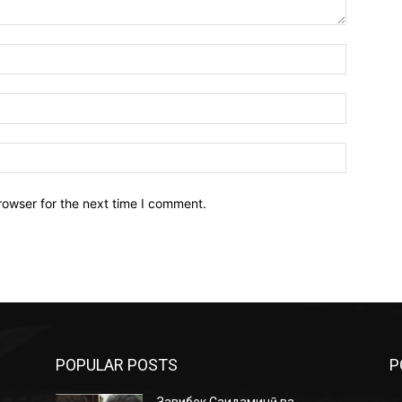
Name:*
Email:*
Website:
rowser for the next time I comment.
POPULAR POSTS
P
Завқибек Саидаминӣ ва