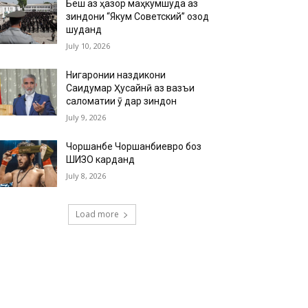
Беш аз ҳазор маҳкумшуда аз
зиндони “Якум Советский” озод
шуданд
July 10, 2026
Нигаронии наздикони
Саидумар Ҳусайнӣ аз вазъи
саломатии ӯ дар зиндон
July 9, 2026
Чоршанбе Чоршанбиевро боз
ШИЗО карданд
July 8, 2026
Load more