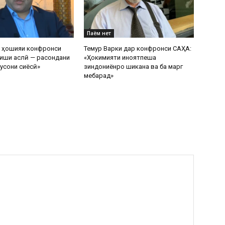
Паём нет
р ҳошияи конфронси
Темур Варки дар конфронси САҲА:
иши аслӣ — расондани
«Ҳокимияти ҷиноятпеша
усони сиёсӣ»
зиндониёнро шиканҷа ва ба марг
мебарад»