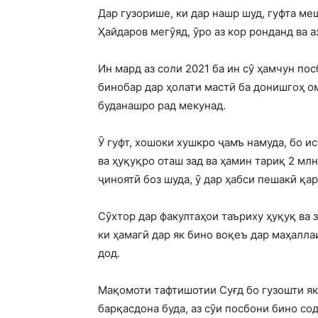
Дар гузорише, ки дар нашр шуд, гуфта м
Ҳайдаров мегӯяд, ӯро аз кор ронданд ва а
Ин мард аз соли 2021 ба ин сӯ ҳамчун по
бинобар дар ҳолати мастӣ ба донишгоҳ ом
буданашро рад мекунад.
Ӯ гуфт, хошоки хушкро ҷамъ намуда, бо и
ва ҳуқуқро оташ зад ва ҳамин тариқ 2 мл
ҷиноятӣ боз шуда, ӯ дар ҳабси пешакӣ қа
Сӯхтор дар факултаҳои таъриху ҳуқуқ ва 
ки ҳамагӣ дар як бино воқеъ дар маҳалла
дод.
Мақомоти тафтишотии Суғд бо гузошти як
барқасдона буда, аз сӯи посбони бино со