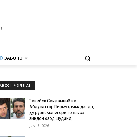
!
ЗАБОНҲО
MOST POPULAR
Завқибек Саидаминӣ ва
Абдусаттор Пирмуҳаммадзода,
ду рӯзноманигори тоҷик аз
зиндон озод шуданд
July 18, 2026