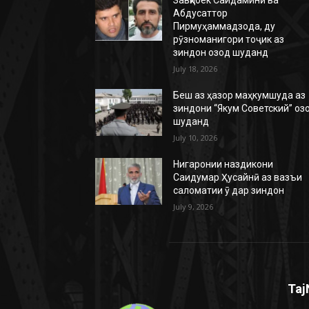
Абдусаттор
Пирмуҳаммадзода, ду
рӯзноманигори тоҷик аз
зиндон озод шуданд
July 18, 2026
Беш аз ҳазор маҳкумшуда аз
зиндони “Якум Советский” оз
шуданд
July 10, 2026
Нигаронии наздикони
Саидумар Ҳусайнӣ аз вазъи
саломатии ӯ дар зиндон
July 9, 2026
Taj