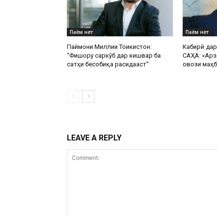
Паём нет
Паём нет
Паймони Миллии Тоҷикистон:
Кабирӣ да
“Фишору саркӯб дар кишвар ба
САҲА: «Арз
сатҳи бесобиқа расидааст”
овози маҳб
LEAVE A REPLY