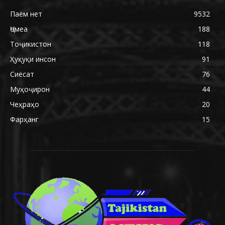
Паём нет
9532
Ҷомеа
188
Тоҷикистон
118
Ҳуқуқи инсон
91
Сиёсат
76
Муҳоҷирон
44
Чеҳраҳо
20
Фарҳанг
15