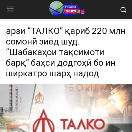
Қарзи “ТАЛКО” қариб 220 млн
сомонӣ зиёд шуд.
“Шабакаҳои тақсимоти
барқ” баҳси додгоҳӣ бо ин
ширкатро шарҳ надод