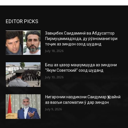
EDITOR PICKS
Завқибек Саидаминӣ ва Абдусаттор
Пирмуҳаммадзода, ду рӯзноманигори
тоҷик аз зиндон озод шуданд
July 18, 2026
Беш аз ҳазор маҳкумшуда аз зиндони
“Якум Советский” озод шуданд
July 10, 2026
Нигаронии наздикони Саидумар Ҳусайнӣ
аз вазъи саломатии ӯ дар зиндон
July 9, 2026