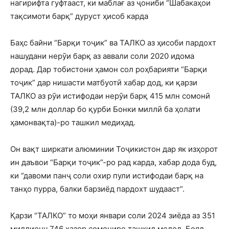
нагирифта гуфтааст, ки маблағ аз ҷониби “Шабакаҳои
тақсимоти барқ” дуруст ҳисоб карда
Баҳс байни “Барқи тоҷик” ва ТАЛКО аз ҳисоби пардохт
нашудани нерӯи барқ аз аввали соли 2020 идома
дорад. Дар тобистони ҳамон сол роҳбарияти “Барқи
тоҷик” дар нишасти матбуотӣ хабар дод, ки қарзи
ТАЛКО аз рӯи истифодаи нерӯи барқ 415 млн сомонӣ
(39,2 млн доллар бо қурби Бонки миллӣ ба ҳолати
ҳамонвақта)-ро ташкил медиҳад.
Он вақт ширкати алюминии Тоҷикистон дар як изҳорот
ин даъвои “Барқи тоҷик”-ро рад карда, хабар дода буд,
ки “давоми панҷ соли охир пули истифодаи барқ на
танҳо пурра, балки барзиёд пардохт шудааст”.
Қарзи “ТАЛКО” то моҳи январи соли 2024 зиёда аз 351
миллиону 746 ҳазор сомониро ташкил медод. Бояд