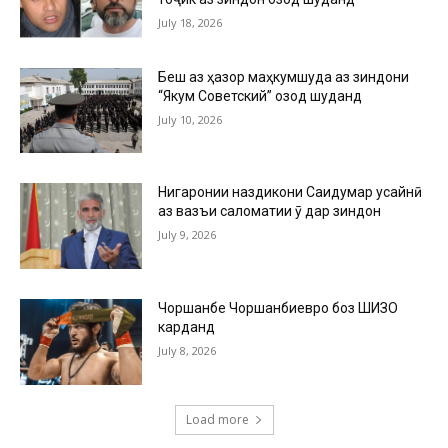
July 18, 2026
Беш аз ҳазор маҳкумшуда аз зиндони
“Якум Советский” озод шуданд
July 10, 2026
Нигаронии наздикони Саидумар Ҳусайнӣ
аз вазъи саломатии ӯ дар зиндон
July 9, 2026
Чоршанбе Чоршанбиевро боз ШИЗО
карданд
July 8, 2026
Load more