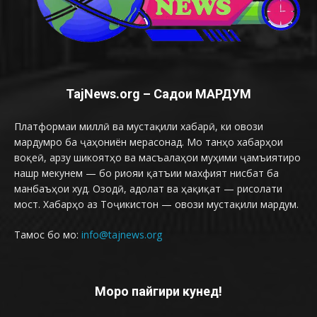
TajNews.org – Садои МАРДУМ
Платформаи миллӣ ва мустақили хабарӣ, ки овози
мардумро ба ҷаҳониён мерасонад. Мо танҳо хабарҳои
воқеӣ, арзу шикоятҳо ва масъалаҳои муҳими ҷамъиятиро
нашр мекунем — бо риояи қатъии махфият нисбат ба
манбаъҳои худ. Озодӣ, адолат ва ҳақиқат — рисолати
мост. Хабарҳо аз Тоҷикистон — овози мустақили мардум.
Тамос бо мо:
info@tajnews.org
Моро пайгири кунед!