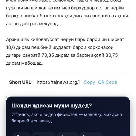
гуфт, ки ин ширкат аз имтиёз бархурдор аст ва нерӯи
барқро нисбат ба корхонаҳои дигари саноатӣ ва аҳолӣ
арзон дастрас мекунад.
Арзиши як киловат/соат нерӯи барқ барои ин ширкат
18,6 дирам пешбинӣ шудааст, барои корхонаҳои
дигари саноатӣ 70,35 дирам ва барои аҳолӣ 30,75
дирам мебошад.
Short URL:
https://tajnews.org/1
Copy
QR Code
Шоҳиди ҳодисаи муҳим шудед?
Иттилоъ, акс ё видео фиристед — маводҳо махфона
баррасӣ мешаванд.