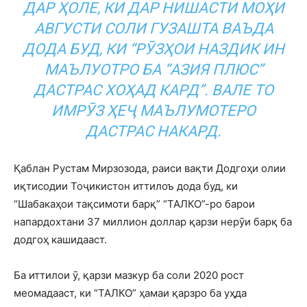
ДАР ҲОЛЕ, КИ ДАР НИШАСТИ МОҲИ
АВГУСТИ СОЛИ ГУЗАШТА
ВАЪДА
ДОДА БУД
, КИ “РӮЗҲОИ НАЗДИК ИН
МАЪЛУОТРО БА “АЗИЯ ПЛЮС”
ДАСТРАС ХОҲАД КАРД”. ВАЛЕ ТО
ИМРӮЗ ҲЕҶ МАЪЛУМОТЕРО
ДАСТРАС НАКАРД.
Қаблан Рустам Мирзозода, раиси вақти Додгоҳи олии
иқтисодии Тоҷикистон иттилоъ дода буд, ки
“Шабакаҳои тақсимоти барқ” “ТАЛКО”-ро барои
напардохтани 37 миллион доллар қарзи нерӯи барқ ба
додгоҳ кашидааст.
Ба иттилои ӯ, қарзи мазкур ба соли 2020 рост
меомадааст, ки “ТАЛКО” ҳамаи қарзро ба уҳда