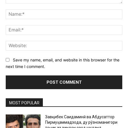
Comment:
Na
Ema
Web
Save my name, email, and website in this browser for the
next time I comment.
MOST POPULAR
Завқибек Саидаминӣ ва Абдусаттор
Пирмуҳаммадзода, ду рӯзноманигори
тоҷик аз зиндон озод шуданд