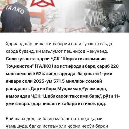
Ҳарчанд дар нишасти хабарии соли гузашта ваъда
карда буданд, ки маълумот пешниҳод мекунанд.
Соли гузашта қарзи ҶСК “Ширкати алюминии
Тоҷикистон” (ТАЛКО) аз истифодаи барқ қариб 220
млн сомонӣ ё 62% зиёд гардида, ба ҳолати 1-уми
январи соли 2025-ум 571,5 миллион сомонӣ
расидааст. Дар ин бора Муҳаммад Ғуломзода,
намояндаи ҶСК “Шабакаҳои тақсими барқ”, рӯзи 11-
уми феврал дар нишасти хабарӣ иттилоъ дод.
Вай шарҳ дод, ки ба ин маблағ на танҳо қарзи
ҷамъшуда, балки истеъмоли ҷории нерӯи барқи