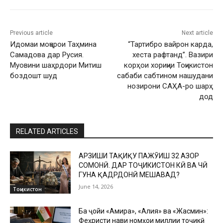
Previous article
Next article
Идомаи моҷарои Таҳмина
“Тартибро вайрон карда,
Самадова дар Русия.
хеста рафтанд”. Вазири
Муовини шаҳрдори Митиш
корҳои хориҷии Тоҷикистон
боздошт шуд
сабаби сабтином нашудани
нозирони САҲА-ро шарҳ
дод
RELATED ARTICLES
АРЗИШИ ТАҲҚИҚУ ПАЖӮҲИШ 32 ҲАЗОР
СОМОНӢ. ДАР ТОҶИКИСТОН КӢ ВА ЧӢ
ГУНА ҚАДРДОНӢ МЕШАВАД?
June 14, 2026
Тоҷикистон
Ба ҷойи «Амира», «Алия» ва «Жасмин»:
Феҳристи нави номҳои миллии тоҷикӣ