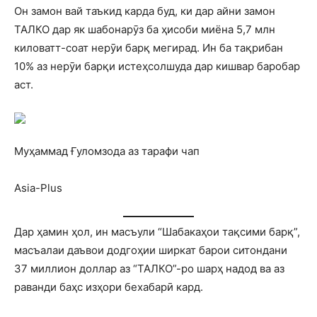
Он замон вай таъкид карда буд, ки дар айни замон
ТАЛКО дар як шабонарӯз ба ҳисоби миёна 5,7 млн
киловатт-соат нерӯи барқ мегирад. Ин ба тақрибан
10% аз нерӯи барқи истеҳсолшуда дар кишвар баробар
аст.
Муҳаммад Ғуломзода аз тарафи чап
Asia-Plus
Дар ҳамин ҳол, ин масъули “Шабакаҳои тақсими барқ”,
масъалаи даъвои додгоҳии ширкат барои ситондани
37 миллион доллар аз “ТАЛКО”-ро шарҳ надод ва аз
раванди баҳс изҳори бехабарӣ кард.