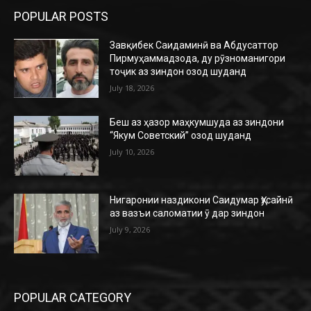
POPULAR POSTS
Завқибек Саидаминӣ ва Абдусаттор
Пирмуҳаммадзода, ду рӯзноманигори
тоҷик аз зиндон озод шуданд
July 18, 2026
Беш аз ҳазор маҳкумшуда аз зиндони
“Якум Советский” озод шуданд
July 10, 2026
Нигаронии наздикони Саидумар Ҳусайнӣ
аз вазъи саломатии ӯ дар зиндон
July 9, 2026
POPULAR CATEGORY