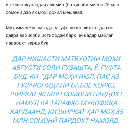
истеҳсолкунандаи алюмин (ба ҳисоби миёна 25 млн
сомонӣ дар як моҳ) дохил мешавад.
Муҳаммад Ғуломзода нагуфт, ки ин ширкат дар ин
давра аз ҳисоби истифодаи барқ чӣ қадар маблағ
пардорхт карда буд.
ДАР НИШАСТИ МАТБУОТИИ МОҲИ
АВГУСТИ СОЛИ ГУЗАШТА, Ӯ,
ГУФТА
БУД
, КИ “ДАР МОҲИ ИЮЛ, ПАС АЗ
ГУЗАРОНИДАНИ БАЪЗЕ КОРҲО,
ШИРКАТ 90 МЛН СОМОНӢ ПАРДОХТ
НАМУД ВА ТАРАФҲО МУВОФИҚА
КАРДААНД, КИ ШИРКАТ ҲАР МОҲ 35
МЛН СОМОНӢ ПАРДОХТ НАМОЯД.