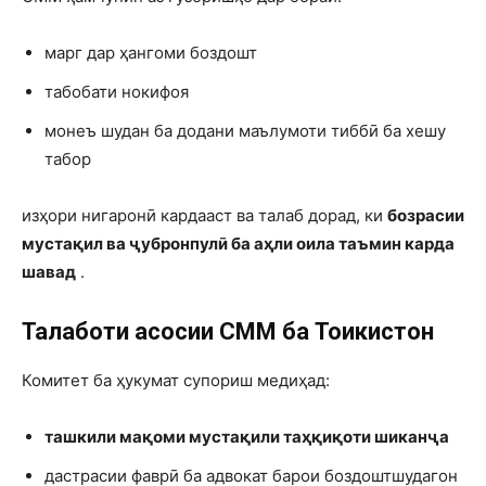
марг дар ҳангоми боздошт
табобати нокифоя
монеъ шудан ба додани маълумоти тиббӣ ба хешу
табор
изҳори нигаронӣ кардааст ва талаб дорад, ки
бозрасии
мустақил ва ҷубронпулӣ ба аҳли оила таъмин карда
шавад
.
Талаботи асосии СММ ба Тоҷикистон
Комитет ба ҳукумат супориш медиҳад:
ташкили мақоми мустақили таҳқиқоти шиканҷа
дастрасии фаврӣ ба адвокат барои боздоштшудагон