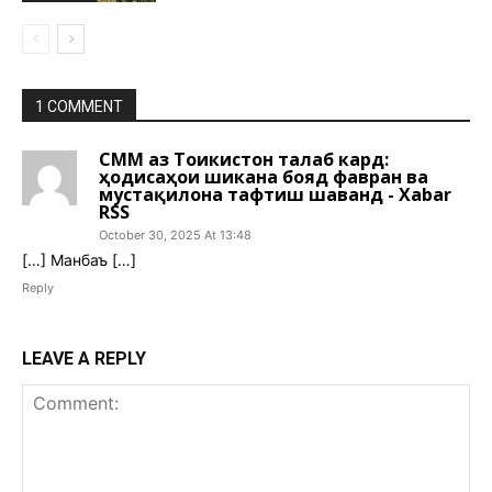
1 COMMENT
СММ аз Тоҷикистон талаб кард:
ҳодисаҳои шиканҷа бояд фавран ва
мустақилона тафтиш шаванд - Xabar
RSS
October 30, 2025 At 13:48
[…] Манбаъ […]
Reply
LEAVE A REPLY