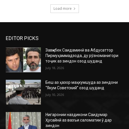
Load more
EDITOR PICKS
Завқибек Саидаминӣ ва Абдусаттор
Пирмуҳаммадзода, ду рӯзноманигори
тоҷик аз зиндон озод шуданд
July 18, 2026
Беш аз ҳазор маҳкумшуда аз зиндони
“Якум Советский” озод шуданд
July 10, 2026
Нигаронии наздикони Саидумар
Ҳусайнӣ аз вазъи саломатии ӯ дар
зиндон