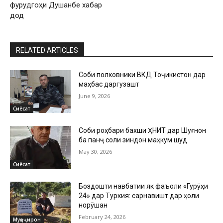
фурудгоҳи Душанбе хабар
дод
RELATED ARTICLES
Собиқ полковники ВКД Тоҷикистон дар
маҳбас даргузашт
June 9, 2026
Сиёсат
Собиқ роҳбари бахши ҲНИТ дар Шуғнон
ба панҷ соли зиндон маҳкум шуд
May 30, 2026
Сиёсат
Боздошти навбатии як фаъоли «Гурӯҳи
24» дар Туркия: сарнавишт дар ҳоли
норӯшан
February 24, 2026
Муҳоҷирон