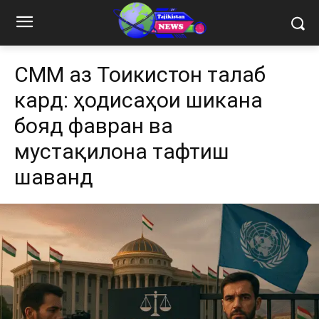
СММ аз Тоҷикистон талаб
кард: ҳодисаҳои шиканҷа
бояд фавран ва
мустақилона тафтиш
шаванд