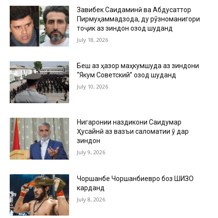
Завқибек Саидаминӣ ва Абдусаттор
Пирмуҳаммадзода, ду рӯзноманигори
тоҷик аз зиндон озод шуданд
July 18, 2026
Беш аз ҳазор маҳкумшуда аз зиндони
“Якум Советский” озод шуданд
July 10, 2026
Нигаронии наздикони Саидумар
Ҳусайнӣ аз вазъи саломатии ӯ дар
зиндон
July 9, 2026
Чоршанбе Чоршанбиевро боз ШИЗО
карданд
July 8, 2026