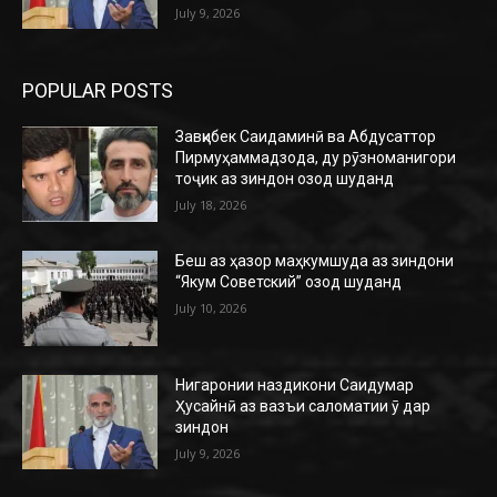
July 9, 2026
POPULAR POSTS
Завқибек Саидаминӣ ва Абдусаттор
Пирмуҳаммадзода, ду рӯзноманигори
тоҷик аз зиндон озод шуданд
July 18, 2026
Беш аз ҳазор маҳкумшуда аз зиндони
“Якум Советский” озод шуданд
July 10, 2026
Нигаронии наздикони Саидумар
Ҳусайнӣ аз вазъи саломатии ӯ дар
зиндон
July 9, 2026