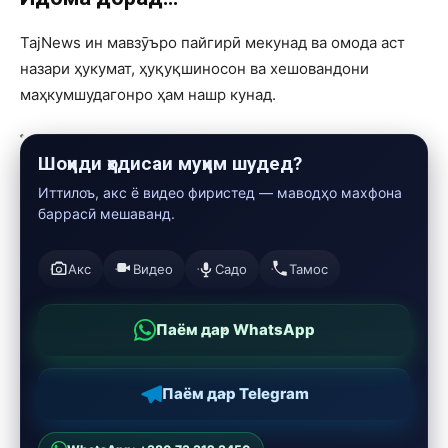
TajNews ин мавзӯъро пайгирӣ мекунад ва омода аст
назари ҳукумат, ҳуқуқшиносон ва хешовандони
маҳкумшудагонро ҳам нашр кунад.
Шоҳиди ҳодисаи муҳим шудед?
Иттилоъ, акс ё видео фиристед — маводҳо махфона
баррасӣ мешаванд.
Акс
Видео
Садо
Тамос
Паём дар WhatsApp
Паём дар Telegram