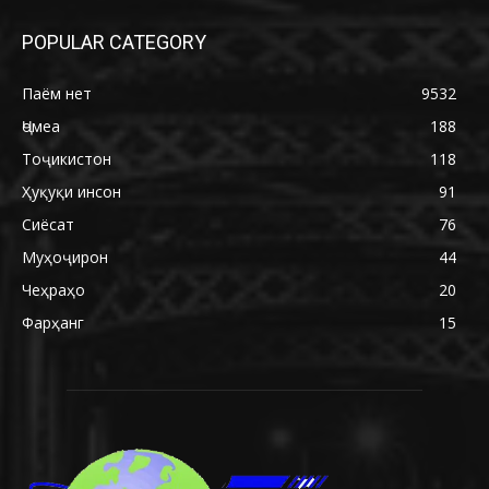
POPULAR CATEGORY
Паём нет
9532
Ҷомеа
188
Тоҷикистон
118
Ҳуқуқи инсон
91
Сиёсат
76
Муҳоҷирон
44
Чеҳраҳо
20
Фарҳанг
15