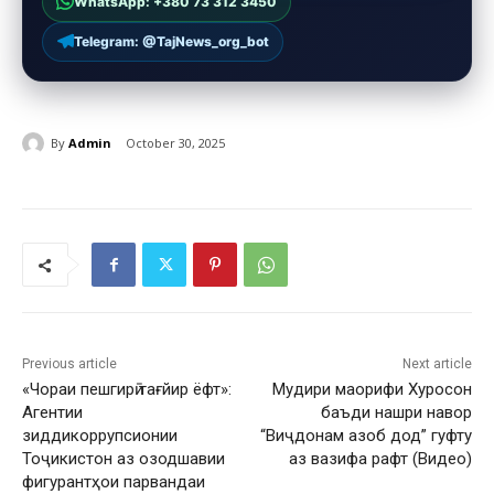
WhatsApp: +380 73 312 3450
Telegram: @TajNews_org_bot
By
Admin
October 30, 2025
Previous article
Next article
«Чораи пешгирӣ тағйир ёфт»:
Мудири маорифи Хуросон
Агентии
баъди нашри навор
зиддикоррупсионии
“Виҷдонам азоб дод” гуфту
Тоҷикистон аз озодшавии
аз вазифа рафт (Видео)
фигурантҳои парвандаи