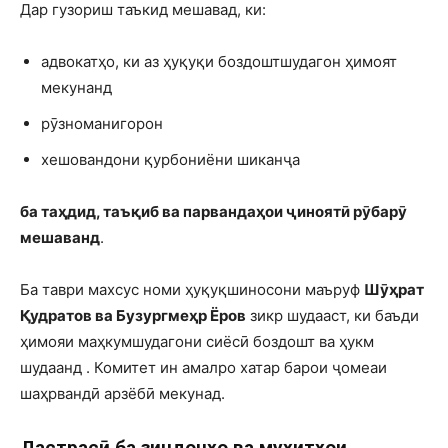
Дар гузориш таъкид мешавад, ки:
адвокатҳо, ки аз ҳуқуқи боздоштшудагон ҳимоят
мекунанд
рӯзноманигорон
хешовандони қурбониёни шиканҷа
ба таҳдид, таъқиб ва парвандаҳои ҷиноятӣ рӯбарӯ
мешаванд
.
Ба таври махсус номи ҳуқуқшиносони маъруф
Шӯҳрат
Қудратов ва Бузургмеҳр Ёров
зикр шудааст, ки баъди
ҳимояи маҳкумшудагони сиёсӣ боздошт ва ҳукм
шудаанд . Комитет ин амалро хатар барои ҷомеаи
шаҳрвандӣ арзёбӣ мекунад.
Дастрасӣ ба зиндонҳо ва муҳитҳои