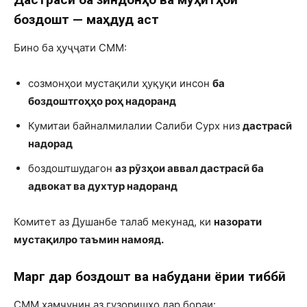
боздошт — маҳдуд аст
Бино ба ҳуҷҷати СММ:
созмонҳои мустақили ҳуқуқи инсон
ба
боздоштгоҳҳо роҳ надоранд
Кумитаи байналмилалии Салиби Сурх низ
дастрасӣ
надорад
боздоштшудагон
аз рӯзҳои аввал дастрасӣ ба
адвокат ва духтур надоранд
Комитет аз Душанбе талаб мекунад, ки
назорати
мустақилро таъмин намояд.
Марг дар боздошт ва набудани ёрии тиббӣ
СММ ҳамчунин аз гузоришҳо дар бораи: