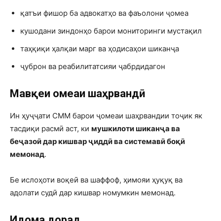
қатъи фишор ба адвокатҳо ва фаъолони ҷомеа
кушодани зиндонҳо барои мониторинги мустақил
таҳқиқи ҳалқаи марг ва ҳодисаҳои шиканҷа
ҷуброн ва реабилитатсияи ҷабрдидагон
Мавқеи ҷомеаи шаҳрвандӣ
Ин ҳуҷҷати СММ барои ҷомеаи шаҳрвандии тоҷик як
тасдиқи расмӣ аст, ки
мушкилоти шиканҷа ва
беҷазоӣ дар кишвар ҷиддӣ ва системавӣ боқӣ
мемонад
.
Бе ислоҳоти воқеӣ ва шаффоф, ҳимояи ҳуқуқ ва
адолати судӣ дар кишвар номумкин мемонад.
Идома дорад…