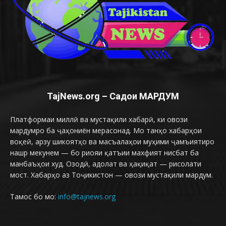
TajNews.org – Садои МАРДУМ
Платформаи миллӣ ва мустақили хабарӣ, ки овози
мардумро ба ҷаҳониён мерасонад. Мо танҳо хабарҳои
воқеӣ, арзу шикоятҳо ва масъалаҳои муҳими ҷамъиятиро
нашр мекунем — бо риояи қатъии махфият нисбат ба
манбаъҳои худ. Озодӣ, адолат ва ҳақиқат — рисолати
мост. Хабарҳо аз Тоҷикистон — овози мустақили мардум.
Тамос бо мо:
info@tajnews.org