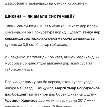
шаффофияти парвандаҳо ва ҳимояи қурбониён.
Шиканҷа — як амали системавӣ?
Тибқи маълумоти ОМ, аз миёни 89 шикоят дар бораи
шиканҷа, ки ба Прокуратура ворид шудааст,
танҳо чор
корманди сохторҳои ҳуқуқӣ маҳкум шудаанд
, ва
ҳукмҳо аз 3,5 сол бештар набудаанд .
Ин рақамҳо, ба таъкиди Комитет, нишон медиҳанд, ки
мубориза бо ҷиноятҳои шиканҷа дар амал суст ва
ғайрикомил аст.
Дар ҳуҷҷат ҳамчунин ба парвандаҳои пурсарусадо
ишора мешавад — аз ҷумла,
марги Умар Бободжонов
дар боздошт
ва иттилоъ дар бораи шиканҷа шудани
Ҷовидон Ҳакимов
дар моҳи январи соли 2017 — ки
дар онҳо парвандаи ҷиноятӣ боз нашудааст.