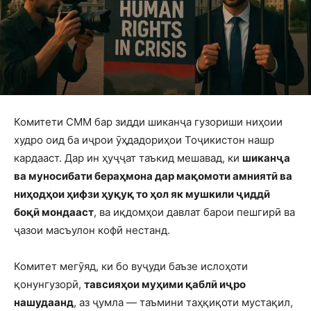
Комитети СММ бар зидди шиканҷа гузориши ниҳоии
худро оид ба иҷрои ӯҳдадориҳои Тоҷикистон нашр
кардааст. Дар ин ҳуҷҷат таъкид мешавад, ки
шиканҷа
ва муносибати бераҳмона дар мақомоти амниятӣ ва
ниҳодҳои ҳифзи ҳуқуқ то ҳол як мушкили ҷиддӣ
боқӣ мондааст
, ва иқдомҳои давлат барои пешгирӣ ва
ҷазои масъулон кофӣ нестанд.
Комитет мегӯяд, ки бо вуҷуди баъзе ислоҳоти
қонунгузорӣ,
тавсияҳои муҳими қаблӣ иҷро
нашудаанд
, аз ҷумла — таъмини таҳқиқоти мустақил,