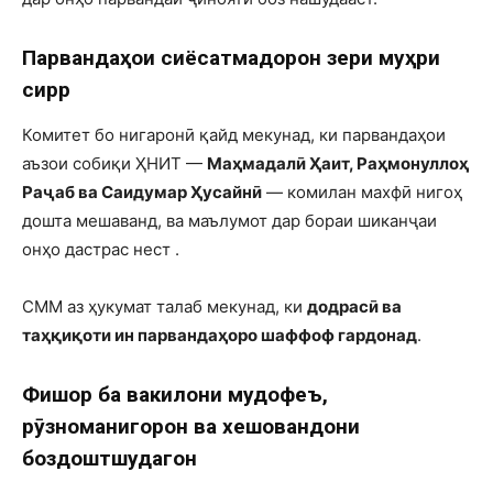
Парвандаҳои сиёсатмадорон зери муҳри
сирр
Комитет бо нигаронӣ қайд мекунад, ки парвандаҳои
аъзои собиқи ҲНИТ —
Маҳмадалӣ Ҳаит, Раҳмонуллоҳ
Раҷаб ва Саидумар Ҳусайнӣ
— комилан махфӣ нигоҳ
дошта мешаванд, ва маълумот дар бораи шиканҷаи
онҳо дастрас нест .
СММ аз ҳукумат талаб мекунад, ки
додрасӣ ва
таҳқиқоти ин парвандаҳоро шаффоф гардонад
.
Фишор ба вакилони мудофеъ,
рӯзноманигорон ва хешовандони
боздоштшудагон