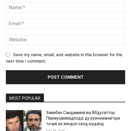
Na
Ema
Web
Save my name, email, and website in this browser for the
next time I comment.
MOST POPULAR
Завқибек Саидаминӣ ва Абдусаттор
Пирмуҳаммадзода, ду рӯзноманигори
тоҷик аз зиндон озод шуданд
July 18, 2026