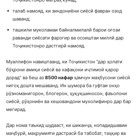
талаб намояд, ки зиндониёни сиёсӣ фавран озод
шаванд;
ташкили муколамаи байналмилалӣ барои оғози
раванди сиёсати фарогир ва осоиштаи миллӣ дар
Тоҷикистонро дастгирӣ намояд.
Муаллифон навиштаанд, ки Тоҷикистон “дар ҳолати
бӯҳрони амиқи сиёсӣ ва хафақони иҷтимоӣ қарор
дорад” ва беш аз
8500 нафар
ҳамчун маҳбусони сиёсӣ
нигоҳ дошта мешаванд. Ин шумора ба гуфтаи онҳо
рӯзноманигорон, блогерон, ҳуқуқшиносон, фаъолони
сиёсӣ, рӯҳониён ва хешовандони мухолифинро дар бар
мегирад.
Дар нома таъкид шудааст, ки шиканҷа, нопадидшавии
маҷбурӣ, маҳрумияти дастрасӣ ба табобат, таҳқир ва