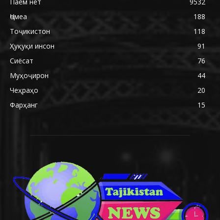
Паём нет
9532
Ҷомеа
188
Тоҷикистон
118
Ҳуқуқи инсон
91
Сиёсат
76
Муҳоҷирон
44
Чеҳраҳо
20
Фарҳанг
15