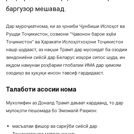
баргузор мешавад.
Дар муроҷиатнома, ки аз ҷониби Ҷунбиши Ислоҳот ва
Рушди Тоҷикистон, созмони “Ҷавонон барои эҳёи
Тоҷикистон” ва Ҳаракати Ислоҳотхоҳони Тоҷикистон
нашр шудааст, аз нақши Трамп дар мусоидат ба озодии
зиндониёни сиёсӣ дар Беларус изҳори сипос шуда, ин
иқдом намунаи роҳбарии глобалии ИМА дар ҳимояи
озодиҳо ва ҳуқуқи инсон тавсиф гардидааст.
Талаботи асосии нома
Мухолифин аз Доналд Трамп даъват кардаанд, то дар
мулоқоти пешомада бо Эмомалӣ Раҳмон:
масъалаи фишор ва саркӯби сиёсӣ дар
Тоҷикистонро матраҳ кунад;