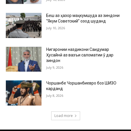
Беш аз ҳазор маҳкумшуда аз зиндони
“Якум Советский” озод шуданд
July 10, 2026
Нигаронии наздикони Саидумар
Ҳусайнӣ аз вазъи саломатии ӯ дар
зиндон
July 9, 2026
Чоршанбе Чоршанбиевро боз ШИЗО
карданд
July 8, 2026
Load more