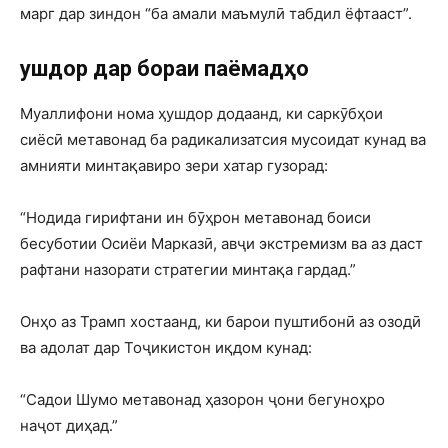
марг дар зиндон “ба амали маъмулӣ табдил ёфтааст”.
Ҳушдор дар бораи паёмадҳо
Муаллифони нома ҳушдор додаанд, ки саркӯбҳои
сиёсӣ метавонад ба радикализатсия мусоидат кунад ва
амнияти минтақавиро зери хатар гузорад:
“Нодида гирифтани ин бӯҳрон метавонад боиси
бесуботии Осиёи Марказӣ, авҷи экстремизм ва аз даст
рафтани назорати стратегии минтақа гардад.”
Онҳо аз Трамп хостаанд, ки барои пуштибонӣ аз озодӣ
ва адолат дар Тоҷикистон иқдом кунад:
“Садои Шумо метавонад ҳазорон ҷони бегуноҳро
наҷот диҳад.”