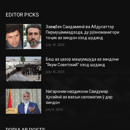
EDITOR PICKS
Завқибек Саидаминӣ ва Абдусаттор
Пирмуҳаммадзода, ду рӯзноманигори
тоҷик аз зиндон озод шуданд
July 18, 2026
Беш аз ҳазор маҳкумшуда аз зиндони
“Якум Советский” озод шуданд
July 10, 2026
Нигаронии наздикони Саидумар
Ҳусайнӣ аз вазъи саломатии ӯ дар
зиндон
July 9, 2026
POPULAR POSTS