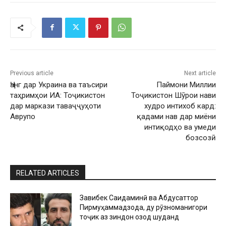
Previous article
Next article
Ҷанг дар Украина ва таъсири
Паймони Миллии
таҳримҳои ИА: Тоҷикистон
Тоҷикистон Шӯрои нави
дар маркази таваҷҷуҳоти
худро интихоб кард:
Аврупо
қадами нав дар миёни
интиқодҳо ва умеди
бозсозӣ
RELATED ARTICLES
Завқибек Саидаминӣ ва Абдусаттор
Пирмуҳаммадзода, ду рӯзноманигори
тоҷик аз зиндон озод шуданд