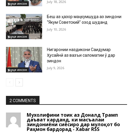
July 18, 2026
Ҳуқуқи инсон
Беш аз ҳазор маҳкумшуда аз зиндони
“Якум Советский” озод шуданд
July 10, 2026
Ҳуқуқи инсон
Нигаронии наздикони Саидумар
Ҳусайнӣ аз вазъи саломатии ӯ дар
зиндон
July 9, 2026
Ҳуқуқи инсон
2 COMMENTS
Мухолифини тоҷик аз Доналд Трамп
даъват карданд, ки масъалаи
зиндониёни сиёсиро дар мулоқот бо
Раҳмон бардорад - Xabar RSS