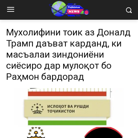
Мухолифини тоҷик аз Доналд
Трамп даъват карданд, ки
масъалаи зиндониёни
сиёсиро дар мулоқот бо
Раҳмон бардорад