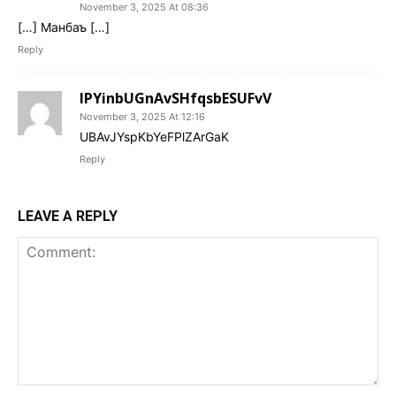
November 3, 2025 At 08:36
[…] Манбаъ […]
Reply
IPYinbUGnAvSHfqsbESUFvV
November 3, 2025 At 12:16
UBAvJYspKbYeFPlZArGaK
Reply
LEAVE A REPLY
Comment: