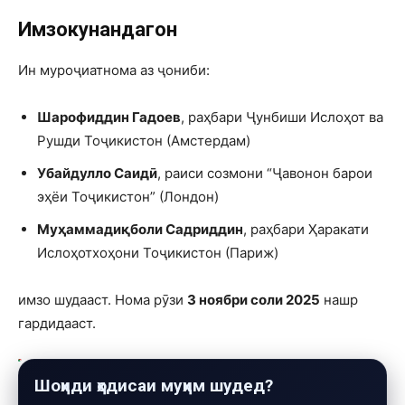
Имзокунандагон
Ин муроҷиатнома аз ҷониби:
Шарофиддин Гадоев
, раҳбари Ҷунбиши Ислоҳот ва
Рушди Тоҷикистон (Амстердам)
Убайдулло Саидӣ
, раиси созмони “Ҷавонон барои
эҳёи Тоҷикистон” (Лондон)
Муҳаммадиқболи Садриддин
, раҳбари Ҳаракати
Ислоҳотхоҳони Тоҷикистон (Париж)
имзо шудааст. Нома рӯзи
3 ноябри соли 2025
нашр
гардидааст.
Шоҳиди ҳодисаи муҳим шудед?