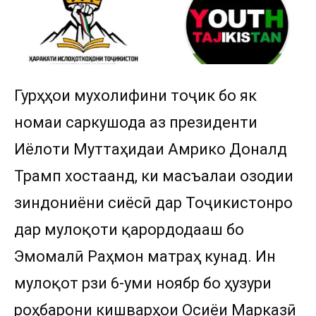
Гурӯҳҳои мухолифини тоҷик бо як
номаи саркушода аз президенти
Иёлоти Муттаҳидаи Амрико Доналд
Трамп хостаанд, ки масъалаи озодии
зиндониёни сиёсӣ дар Тоҷикистонро
дар мулоқоти қарордодааш бо
Эмомалӣ Раҳмон матраҳ кунад. Ин
мулоқот рӯзи 6-уми ноябр бо ҳузури
роҳбарони кишварҳои Осиёи Марказӣ