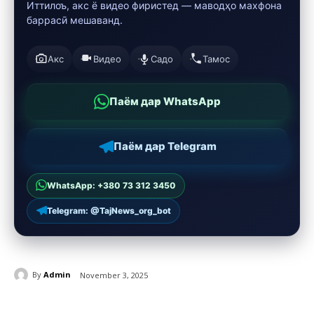
Иттилоъ, акс ё видео фиристед — маводҳо махфона
баррасӣ мешаванд.
Акс
Видео
Садо
Тамос
Паём дар WhatsApp
Паём дар Telegram
WhatsApp: +380 73 312 3450
Telegram: @TajNews_org_bot
By
Admin
November 3, 2025