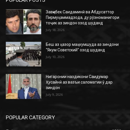
Завқибек Саидаминӣ ва Абдусаттор
Пирмуҳаммадзода, ду рӯзноманигори
тоҷик аз зиндон озод шуданд
July 18, 2026
Беш аз ҳазор маҳкумшуда аз зиндони
“Якум Советский” озод шуданд
July 10, 2026
Нигаронии наздикони Саидумар
Ҳусайнӣ аз вазъи саломатии ӯ дар
зиндон
July 9, 2026
POPULAR CATEGORY