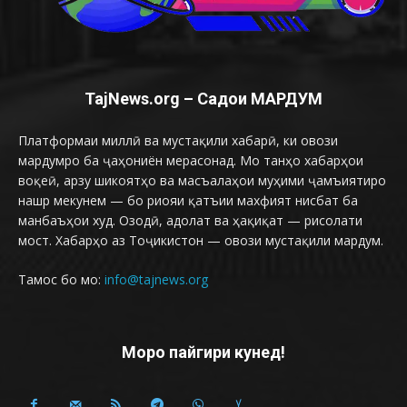
TajNews.org – Садои МАРДУМ
Платформаи миллӣ ва мустақили хабарӣ, ки овози
мардумро ба ҷаҳониён мерасонад. Мо танҳо хабарҳои
воқеӣ, арзу шикоятҳо ва масъалаҳои муҳими ҷамъиятиро
нашр мекунем — бо риояи қатъии махфият нисбат ба
манбаъҳои худ. Озодӣ, адолат ва ҳақиқат — рисолати
мост. Хабарҳо аз Тоҷикистон — овози мустақили мардум.
Тамос бо мо:
info@tajnews.org
Моро пайгири кунед!