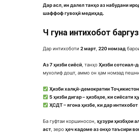
Дар асл, ин далел танҳо аз набудани ир
шаффоф гувоҳӣ медиҳад.
Чӣ гуна интихобот барг
Дар интихоботи
2 март
,
220 номзад
баро
Аз 7 ҳизби сиёсӣ
, танҳо
Ҳизби сотсиал-д
мухолиф дошт, аммо он ҳам номзад пешни
Ҳизби халқӣ-демократии Тоҷикистон 
5 ҳизби дигар – ҳизбҳое, ки сиёсати
ҲСДТ – ягона ҳизбе, ки дар интихобо
Ба гуфтаи коршиносон,
ҳузури ҳизбҳои а
аст
, зеро
ҳеч кадоме аз онҳо таъсири во