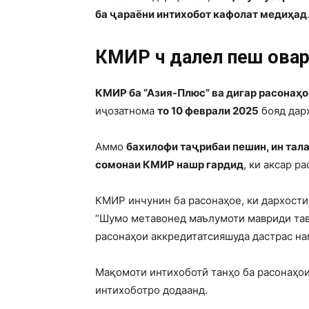
ба ҷараёни интихобот кафолат медиҳад
КМИР чӣ далел пеш ова
КМИР ба “Азия-Плюс” ва дигар расонаҳо
иҷозатнома
то 10 феврали 2025
бояд дар
Аммо
бахилофи таҷрибаи пешин, ин тала
сомонаи КМИР нашр гардид
, ки аксар р
КМИР инчунин ба расонаҳое, ки дархости 
“Шумо метавонед маълумоти мавриди тав
расонаҳои аккредитатсияшуда дастрас на
Мақомоти интихоботӣ танҳо ба расонаҳои
интихоботро додаанд.