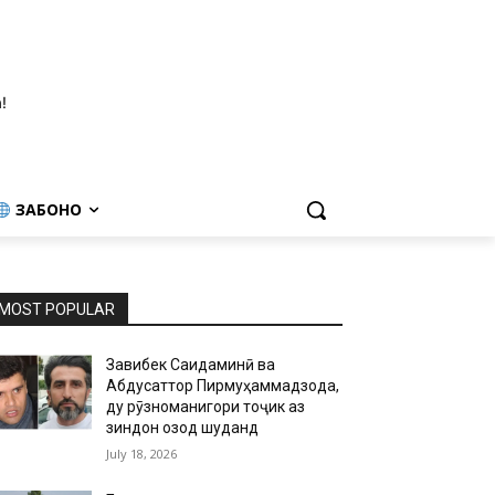
!
ЗАБОНҲО
MOST POPULAR
Завқибек Саидаминӣ ва
Абдусаттор Пирмуҳаммадзода,
ду рӯзноманигори тоҷик аз
зиндон озод шуданд
July 18, 2026