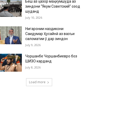
Беш аз ҳазор маҳкумшуда аз
зиндони “Якум Советский” озод
шуданд
July 10, 2026
Нигаронии наздикони
Саидумар Ҳусайнӣ аз вазъи
саломатии ӯ дар зиндон
July 9, 2026
Чоршанбе Чоршанбиевро боз
ШИЗО карданд
July 8, 2026
Load more