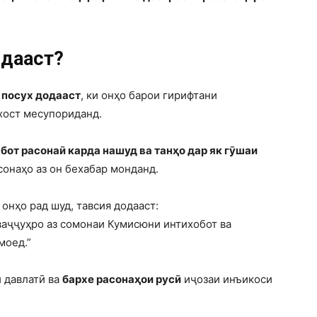
.
рдааст?
 посух додааст
, ки онҳо барои гирифтани
хост месупориданд.
бот расонаӣ карда нашуд ва танҳо дар як гӯшаи
асонаҳо аз он бехабар монданд.
онҳо рад шуд, тавсия додааст:
аҷҷуҳро аз сомонаи Кумисюни интихобот ва
моед.”
 давлатӣ ва
бархе расонаҳои русӣ
иҷозаи инъикоси