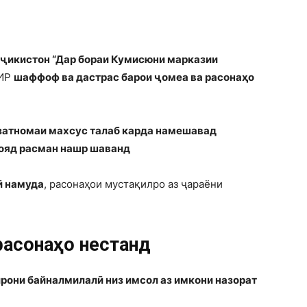
оҷикистон “Дар бораи Кумисюни марказии
МИР
шаффоф ва дастрас барои ҷомеа ва расонаҳо
затномаи махсус талаб карда намешавад
ояд расман нашр шаванд
ӣ намуда
, расонаҳои мустақилро аз ҷараёни
расонаҳо нестанд
ирони байналмилалӣ низ имсол аз имкони назорат