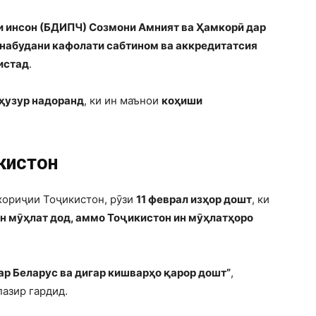
и инсон (БДИПЧ) Созмони Амният ва Ҳамкорӣ дар
 набудани кафолати сабтином ва аккредитатсия
истад
.
 ҳузур надоранд
, ки ин маънои
коҳиши
кистон
 хориҷии Тоҷикистон, рӯзи
11 феврал изҳор дошт
, ки
н мӯҳлат дод, аммо Тоҷикистон ин мӯҳлатҳоро
ар Беларус ва дигар кишварҳо қарор дошт”
,
азир гардид.