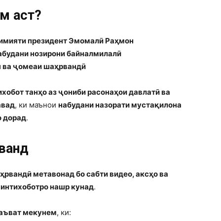
м аст?
кимияти президент Эмомалӣ Раҳмон
абудани нозирони байналмилалӣ
 ва ҷомеаи шаҳрвандӣ
ихобот танҳо аз ҷониби расонаҳои давлатӣ ва
авад
, ки маънои
набудани назорати мустақилона
о дорад
.
вандӣ
рвандӣ метавонад бо сабти видео, аксҳо ва
 интихоботро нашр кунад
.
даъват мекунем
, ки: