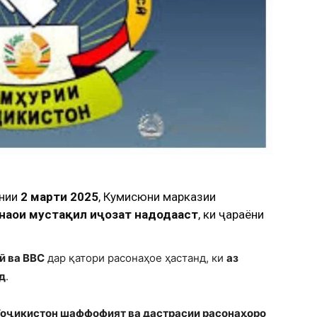
онии
2 марти 2025
, Кумисюни марказии
наҳои мустақил иҷозат надодааст
, ки ҷараёни
ӣ ва BBC
дар қатори расонаҳое ҳастанд, ки
аз
д
.
Тоҷикистон шаффофият ва дастрасии расонаҳоро