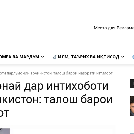
Место для Реклама
ОМЕА ВА МАРДУМ
ИЛМ, ТАЪРИХ ВА ИҚТИСОД
боти парлумонии Тоҷикистон: талош барои назорати иттилоот
онаӣ дар интихоботи
кистон: талош барои
от