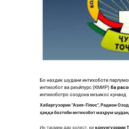
Бо наздик шудани интихоботи парлум
интихобот ва раъйпурсӣ (КМИР)
ба расо
интихоботро озодона инъикос кунанд.
Хабаргузории “Азия-Плюс”, Радиои Озод
ҳаққи бозтоби интихобот маҳрум шудан
Ин тасмим дар ҳолест, ки
қонунгузории 