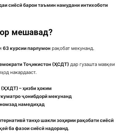
одаи сиёсӣ барои таъмин намудани интихоботи
узор мешавад?
и
63 курсии парлумон
рақобат мекунанд.
емократи Тоҷикистон (ҲСДТ)
дар гузашта мавқеи
ҳод накардааст.
(ҲХДТ) – ҳизби ҳоким
 ҳукуматро ҷонибдорӣ мекунанд
т номзад намедиҳад
лтернативӣ танҳо шакли зоҳирии рақобати сиёсӣ
қеӣ ба фазои сиёсӣ надоранд
.