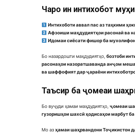
Чаро ин интихобот муҳи
Интихоботи аввал пас аз таҳкими ҳо
Афзоиши маҳдудиятҳои расонаӣ ва н
Идомаи сиёсати фишор ба мухолифон
Бо назардошти маҳдудиятҳо,
бозтоби инт
расонаҳои назоратшаванда анҷом меш
ва шаффофият дар ҷараёни интихоботр
Таъсир ба ҷомеаи шаҳр
Бо вуҷуди ҳамаи маҳдудиятҳо,
ҷомеаи шаҳ
гузоришҳои шахсӣ ҳодисаҳои марбут ба
Мо аз
ҳамаи шаҳрвандони Тоҷикистон 