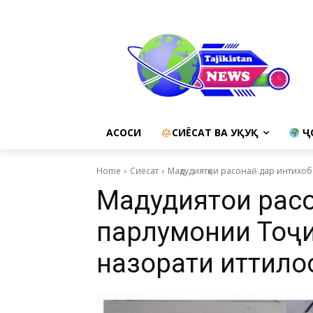
АСОСИ
СИЁСАТ ВА ҲУҚУҚ
Ҷ
Home
Сиёсат
Маҳдудиятҳои расонаӣ дар интихо
Маҳдудиятҳои рас
парлумонии Тоҷи
назорати иттило