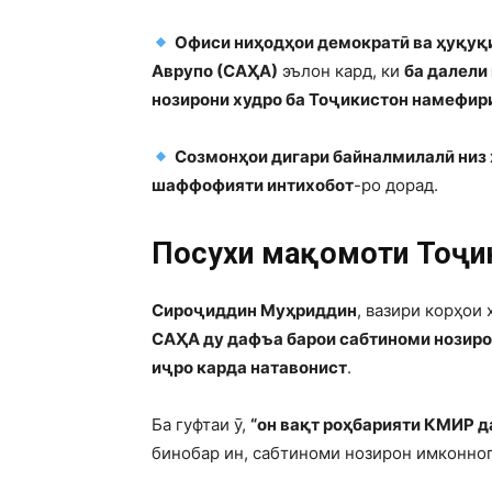
Офиси ниҳодҳои демократӣ ва ҳуқуқ
Аврупо (САҲА)
эълон кард, ки
ба далели
нозирони худро ба Тоҷикистон намефир
Созмонҳои дигари байналмилалӣ низ
шаффофияти интихобот
-ро дорад.
Посухи мақомоти Тоҷи
Сироҷиддин Муҳриддин
, вазири корҳои
САҲА ду дафъа барои сабтиноми нозиро
иҷро карда натавонист
.
Ба гуфтаи ӯ,
“он вақт роҳбарияти КМИР д
бинобар ин, сабтиноми нозирон имконноп