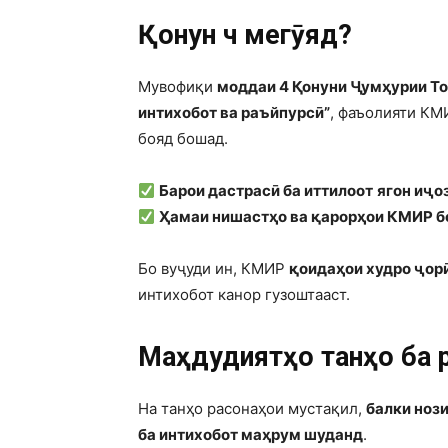
Қонун чӣ мегӯяд?
Мувофиқи
моддаи 4 Қонуни Ҷумҳурии Т
интихобот ва раъйпурсӣ”
, фаъолияти К
бояд бошад.
Барои дастрасӣ ба иттилоот
ягон иҷо
Ҳамаи нишастҳо ва қарорҳои КМИР б
Бо вуҷуди ин, КМИР
қоидаҳои худро ҷор
интихобот канор гузоштааст.
Маҳдудиятҳо танҳо ба 
На танҳо расонаҳои мустақил,
балки ноз
ба интихобот маҳрум шуданд
.