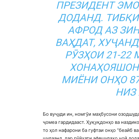
ПРЕЗИДЕНТ ЭМ
ДОДАНД. ТИБҚИ
АФРОД АЗ ЗИ
ВАҲДАТ, ХУҶАНД
РӮЗҲОИ 21-22 
ХОНАҲОЯШОН
МИЁНИ ОНҲО 87
НИЗ 
Бо вуҷуди ин, номгӯи маҳбусони озодшуд
ҷомеа гардидааст. Ҳуқуқдонҳо ва наздик
то ҳол нафарони ба гуфтаи онҳо “беайб ва
шудаанд, дар рӯйхати афвшудаҳо ҷой дод