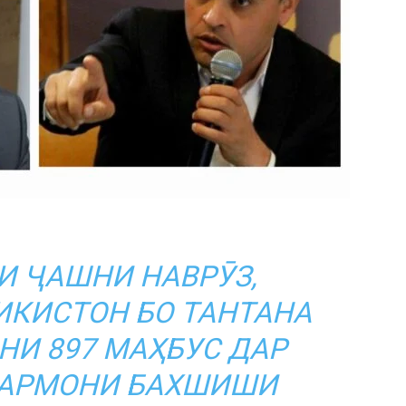
И ҶАШНИ НАВРӮЗ,
КИСТОН БО ТАНТАНА
НИ 897 МАҲБУС ДАР
АРМОНИ БАХШИШИ