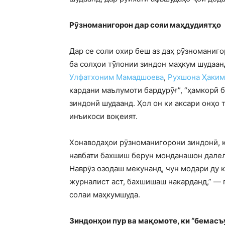
Рӯзноманигорон дар сояи маҳдудиятҳо
Дар се соли охир беш аз даҳ рӯзноманиг
ба солҳои тӯлонии зиндон маҳкум шудаан
Улфатхоним Мамадшоева
,
Рухшона Ҳаким
кардани маълумоти бардурӯғ”, “ҳамкорӣ б
зиндонӣ шудаанд. Ҳол он ки аксари онҳо
инъикоси воқеият.
Хонаводаҳои рӯзноманигорони зиндонӣ, ки
навбати бахшиш берун монданашон далели
Наврӯз озодаш мекунанд, чун модари ду к
журналист аст, бахшишаш накарданд,” — 
солаи маҳкумшуда.
Зиндонҳои пур ва мақомоте, ки “бемасъ