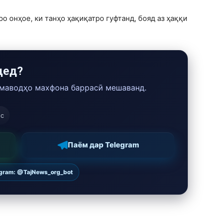
аро онҳое, ки танҳо ҳақиқатро гуфтанд, бояд аз ҳаққи
дед?
 маводҳо махфона баррасӣ мешаванд.
ос
Паём дар Telegram
egram: @TajNews_org_bot