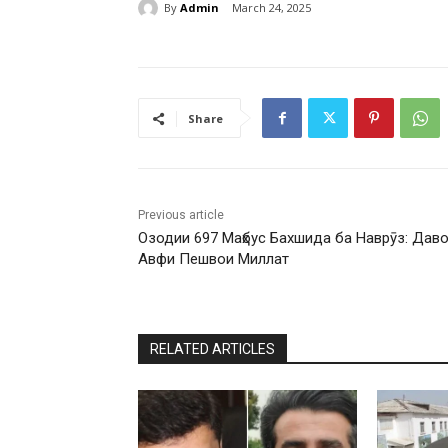
By
Admin
March 24, 2025
Share
Previous article
Озодии 697 Маҳбус Бахшида ба Наврӯз: Дав
Авфи Пешвои Миллат
RELATED ARTICLES