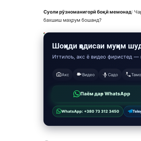
Суоли рӯзноманигорӣ боқӣ мемонад
: Ч
бахшиш маҳрум бошанд?
Шоҳиди ҳодисаи муҳим шу
Иттилоъ, акс ё видео фиристед —
Акс
Видео
Садо
Там
Паём дар WhatsApp
WhatsApp: +380 73 312 3450
Tel