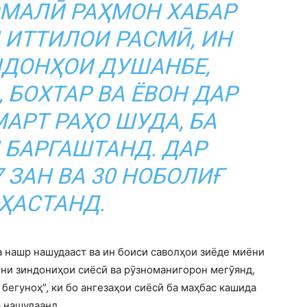
ОМАЛӢ РАҲМОН
ХАБАР
 ИТТИЛОИ РАСМӢ, ИН
НДОНҲОИ ДУШАНБЕ,
, БОХТАР ВА ЁВОН ДАР
МАРТ РАҲО ШУДА, БА
 БАРГАШТАНД.
ДАР
 ЗАН ВА 30 НОБОЛИҒ
ҲАСТАНД.
а нашр нашудааст ва ин боиси саволҳои зиёде миёни
они зиндониҳои сиёсӣ ва рӯзноманигорон мегӯянд,
 бегуноҳ”, ки бо ангезаҳои сиёсӣ ба маҳбас кашида
а нашудаанд.