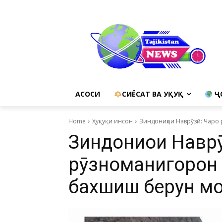
АСОСИ
СИЁСАТ ВА ҲУҚУҚ
Ҷ
Home
Ҳуқуқи инсон
Зиндониҳои Наврӯзӣ: Чаро
Зиндониҳои Навр
рӯзноманигорон 
бахшиш берун м