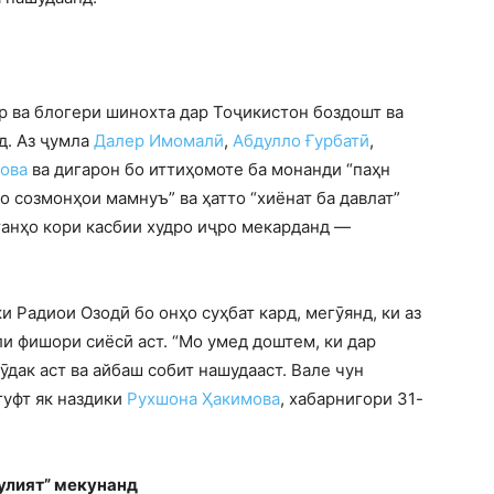
ор ва блогери шинохта дар Тоҷикистон боздошт ва
д. Аз ҷумла
Далер Имомалӣ
,
Абдулло Ғурбатӣ
,
ова
ва дигарон бо иттиҳомоте ба монанди “паҳн
о созмонҳои мамнуъ” ва ҳатто “хиёнат ба давлат”
 танҳо кори касбии худро иҷро мекарданд —
 Радиои Озодӣ бо онҳо суҳбат кард, мегӯянд, ки аз
 фишори сиёсӣ аст. “Мо умед доштем, ки дар
ӯдак аст ва айбаш собит нашудааст. Вале чун
гуфт як наздики
Рухшона Ҳакимова
, хабарнигори 31-
улият” мекунанд