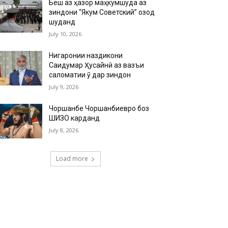
Беш аз ҳазор маҳкумшуда аз
зиндони “Якум Советский” озод
шуданд
July 10, 2026
Нигаронии наздикони
Саидумар Ҳусайнӣ аз вазъи
саломатии ӯ дар зиндон
July 9, 2026
Чоршанбе Чоршанбиевро боз
ШИЗО карданд
July 8, 2026
Load more