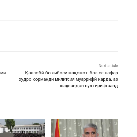
Next article
оми
Қаллобӣ бо либоси мақомот: боз се нафар
худро корманди милитсия муаррифӣ карда, аз
шаҳрвандон пул гирифтаанд