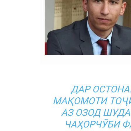
ДАР ОСТОНА
МАҚОМОТИ ТОҶИ
АЗ ОЗОД ШУДА
ЧАҲОРЧӮБИ
Ф