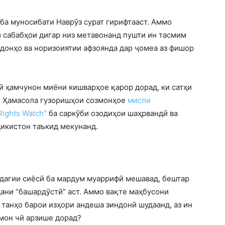
ба муносибати Наврӯз сурат гирифтааст. Аммо
и сабабҳои дигар низ метавонанд пушти ин тасмим
донҳо ва норизоиятии афзоянда дар ҷомеа аз фишор
 ҳамчунон миёни кишварҳое қарор дорад, ки сатҳи
т. Ҳамасола гузоришҳои созмонҳое
мисли
ights Watch”
ба саркӯби озодиҳои шаҳрвандӣ ва
икистон таъкид мекунанд.
одагии сиёсӣ ба мардум муаррифӣ мешавад, бештар
ани “башардӯстӣ” аст. Аммо вақте маҳбусони
 танҳо барои изҳори андеша зиндонӣ шудаанд, аз ин
мон чӣ арзише дорад?