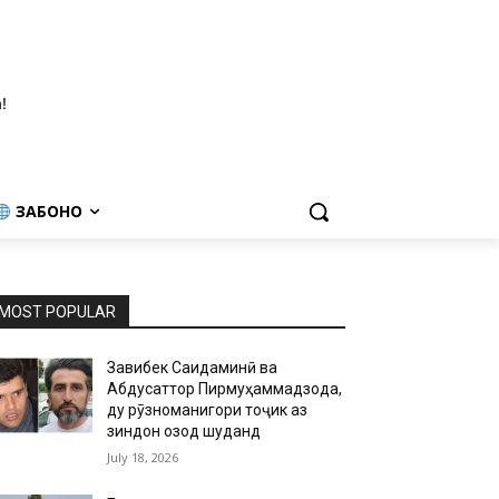
!
ЗАБОНҲО
MOST POPULAR
Завқибек Саидаминӣ ва
Абдусаттор Пирмуҳаммадзода,
ду рӯзноманигори тоҷик аз
зиндон озод шуданд
July 18, 2026