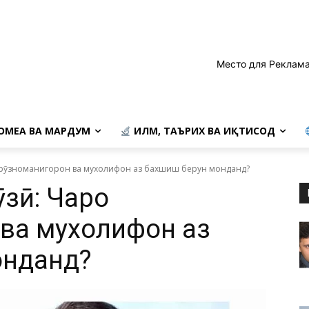
Место для Реклама
ОМЕА ВА МАРДУМ
ИЛМ, ТАЪРИХ ВА ИҚТИСОД
 рӯзноманигорон ва мухолифон аз бахшиш берун монданд?
ӯзӣ: Чаро
ва мухолифон аз
онданд?