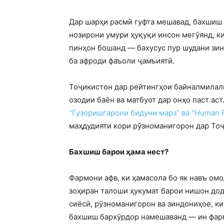
Дар шарҳи расмӣ гуфта мешавад, бахшиш 
нозирони умури ҳуқуқи инсон мегӯянд, к
пинҳон бошанд — бахусус пур шудани зин
ба афроди фаъоли ҷамъиятӣ.
Тоҷикистон дар рейтингҳои байналмилалӣ
озодии баён ва матбуот дар онҳо паст ас
“Гузоришгарони бидуни марз” ва “Human R
маҳдудияти кори рӯзноманигорон дар Тоҷ
Бахшиш барои ҳама нест?
Фармони афв, ки ҳамасола бо як навъ ом
зоҳиран талоши ҳукумат барои нишон дод
сиёсӣ, рӯзноманигорон ва зиндониҳое, ки
бахшиш бархӯрдор намешаванд — ин фар