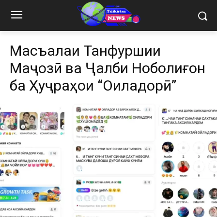
Масъалаи Танфурӯшии
Маҷозӣ ва Ҷалби Ноболиғон
ба Ҳуҷраҳои “Оиладорӣ”