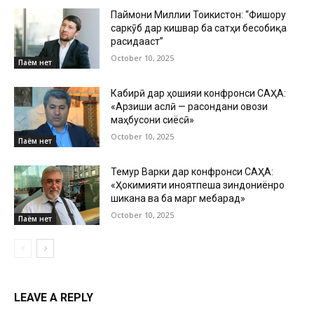
Паймони Миллии Тоҷикистон: “Фишору
саркӯб дар кишвар ба сатҳи бесобиқа
расидааст”
October 10, 2025
Паём нет
Кабирӣ дар ҳошияи конфронси САҲА:
«Арзиши аслӣ — расондани овози
маҳбусони сиёсӣ»
October 10, 2025
Паём нет
Темур Варки дар конфронси САҲА:
«Ҳокимияти ҷиноятпеша зиндониёнро
шиканҷа ва ба марг мебарад»
October 10, 2025
Паём нет
LEAVE A REPLY