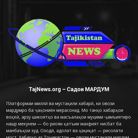
TajNews.org – Садои МАРДУМ
Платформаи миллӣ ва мустақили хабарӣ, ки овози
мардумро ба ҷаҳониён мерасонад. Мо танҳо хабарҳои
воқеӣ, арзу шикоятҳо ва масъалаҳои муҳими ҷамъиятиро
нашр мекунем — бо риояи қатъии махфият нисбат ба
манбаъҳои худ. Озодӣ, адолат ва ҳақиқат — рисолати
мост. Хабарҳо аз Тоҷикистон — овози мустақили мардум.