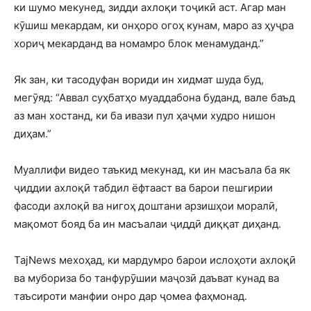
ки шумо мекунед, зидди ахлоқи тоҷикӣ аст. Агар ман
кӯшиш мекардам, ки онҳоро огоҳ кунам, маро аз ҳуҷра
хориҷ мекарданд ва номамро блок менамуданд.”
Як зан, ки тасодуфан вориди ин хидмат шуда буд,
мегӯяд: “Аввал суҳбатҳо муаддабона буданд, вале баъд
аз ман хостанд, ки ба ивази пул ҳаҷми худро нишон
диҳам.”
Муаллифи видео таъкид мекунад, ки ин масъала ба як
ҷиддии ахлоқӣ табдил ёфтааст ва барои пешгирии
фасоди ахлоқӣ ва нигоҳ доштани арзишҳои моралӣ,
мақомот бояд ба ин масъалаи ҷиддӣ диққат диҳанд.
TajNews мехоҳад, ки мардумро барои ислоҳоти ахлоқӣ
ва мубориза бо танфурӯшии маҷозӣ даъват кунад ва
таъсироти манфии онро дар ҷомеа фаҳмонад.