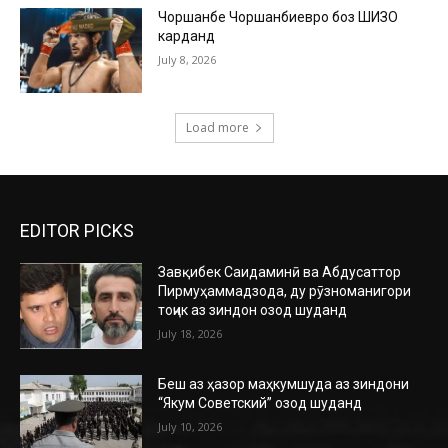
Чоршанбе Чоршанбиевро боз ШИЗО
карданд
July 8, 2026
Load more
EDITOR PICKS
Завқибек Саидаминӣ ва Абдусаттор
Пирмуҳаммадзода, ду рӯзноманигори
тоҷик аз зиндон озод шуданд
July 18, 2026
Беш аз ҳазор маҳкумшуда аз зиндони
“Якум Советский” озод шуданд
July 10, 2026