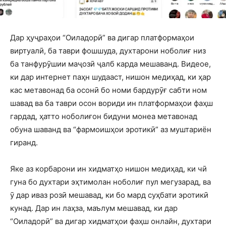
Дар ҳуҷраҳои “Оиладорӣ” ва дигар платформаҳои
виртуалӣ, ба таври фошшуда, духтарони ноболиғ низ
ба танфурӯшии маҷозӣ ҷалб карда мешаванд. Видеое,
ки дар интернет паҳн шудааст, нишон медиҳад, ки ҳар
кас метавонад ба осонӣ бо номи бардурӯғ сабти ном
шавад ва ба таври осон вориди ин платформаҳои фаҳш
гардад, ҳатто ноболиғон бидуни монеа метавонад
обуна шаванд ва “фармоишҳои эротикӣ” аз муштариён
гиранд.
Яке аз корбарони ин хидматҳо нишон медиҳад, ки чӣ
гуна бо духтари эҳтимолан ноболиғ пул мегузарад, ва
ӯ дар иваз розӣ мешавад, ки бо мард суҳбати эротикӣ
кунад. Дар ин лаҳза, маълум мешавад, ки дар
“Оиладорӣ” ва дигар хидматҳои фаҳш онлайн, духтари