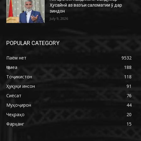
Ҳусайнӣ аз вазъи саломатии ӯ дар
зиндон
July 9, 2026
POPULAR CATEGORY
Паём нет
9532
Ҷомеа
188
Тоҷикистон
118
Ҳуқуқи инсон
91
Сиёсат
76
Муҳоҷирон
44
Чеҳраҳо
20
Фарҳанг
15