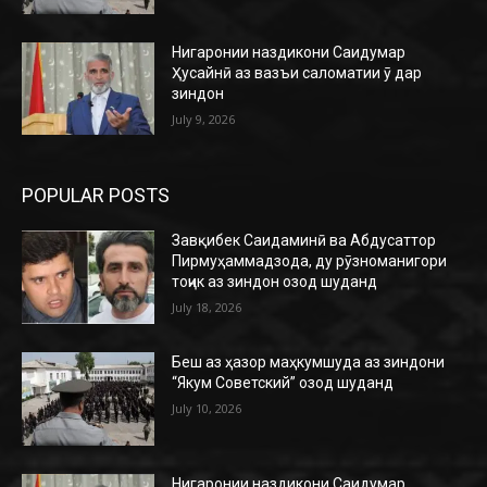
Нигаронии наздикони Саидумар
Ҳусайнӣ аз вазъи саломатии ӯ дар
зиндон
July 9, 2026
POPULAR POSTS
Завқибек Саидаминӣ ва Абдусаттор
Пирмуҳаммадзода, ду рӯзноманигори
тоҷик аз зиндон озод шуданд
July 18, 2026
Беш аз ҳазор маҳкумшуда аз зиндони
“Якум Советский” озод шуданд
July 10, 2026
Нигаронии наздикони Саидумар