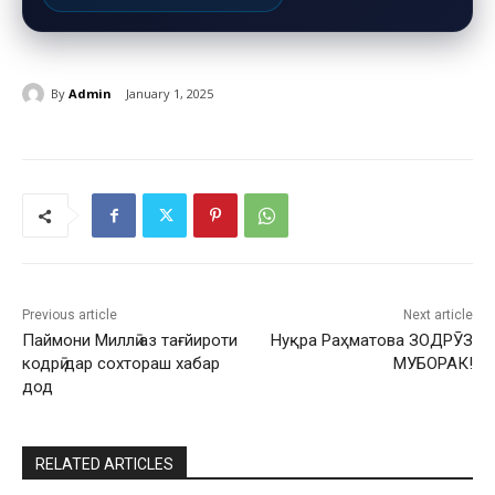
By
Admin
January 1, 2025
Previous article
Next article
Паймони Миллӣ аз тағйироти
Нуқра Раҳматова ЗОДРӮЗ
кодрӣ дар сохтораш хабар
МУБОРАК!
дод
RELATED ARTICLES