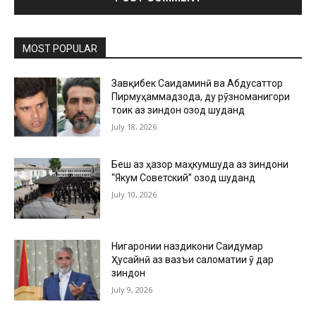
MOST POPULAR
Завқибек Саидаминӣ ва Абдусаттор
Пирмуҳаммадзода, ду рӯзноманигори
тоҷик аз зиндон озод шуданд
July 18, 2026
Беш аз ҳазор маҳкумшуда аз зиндони
“Якум Советский” озод шуданд
July 10, 2026
Нигаронии наздикони Саидумар
Ҳусайнӣ аз вазъи саломатии ӯ дар
зиндон
July 9, 2026