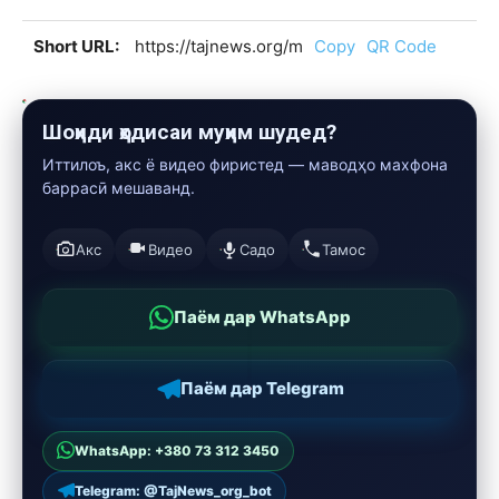
Short URL:
https://tajnews.org/m
Copy
QR Code
Шоҳиди ҳодисаи муҳим шудед?
Иттилоъ, акс ё видео фиристед — маводҳо махфона
баррасӣ мешаванд.
Акс
Видео
Садо
Тамос
Паём дар WhatsApp
Паём дар Telegram
WhatsApp: +380 73 312 3450
Telegram: @TajNews_org_bot