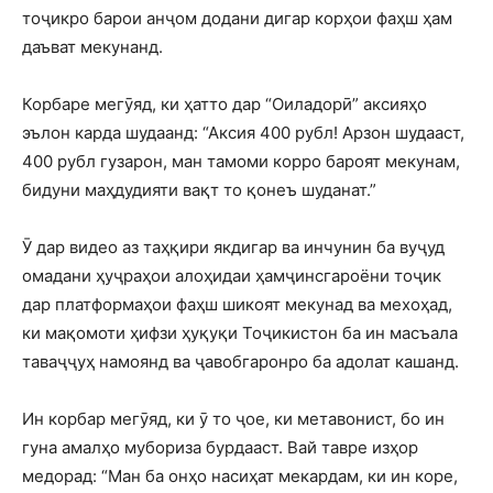
тоҷикро барои анҷом додани дигар корҳои фаҳш ҳам
даъват мекунанд.
Корбаре мегӯяд, ки ҳатто дар “Оиладорӣ” аксияҳо
эълон карда шудаанд: “Аксия 400 рубл! Арзон шудааст,
400 рубл гузарон, ман тамоми корро бароят мекунам,
бидуни маҳдудияти вақт то қонеъ шуданат.”
Ӯ дар видео аз таҳқири якдигар ва инчунин ба вуҷуд
омадани ҳуҷраҳои алоҳидаи ҳамҷинсгароёни тоҷик
дар платформаҳои фаҳш шикоят мекунад ва мехоҳад,
ки мақомоти ҳифзи ҳуқуқи Тоҷикистон ба ин масъала
таваҷҷуҳ намоянд ва ҷавобгаронро ба адолат кашанд.
Ин корбар мегӯяд, ки ӯ то ҷое, ки метавонист, бо ин
гуна амалҳо мубориза бурдааст. Вай тавре изҳор
медорад: “Ман ба онҳо насиҳат мекардам, ки ин коре,