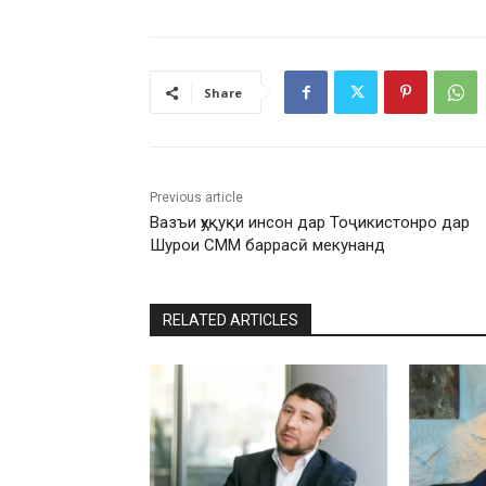
Share
Previous article
Вазъи ҳуқуқи инсон дар Тоҷикистонро дар
Шурои СММ баррасӣ мекунанд
RELATED ARTICLES