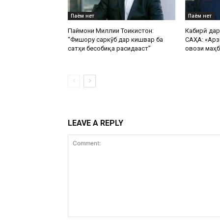
Паём нет
Паём нет
Паймони Миллии Тоҷикистон:
Кабирӣ да
“Фишору саркӯб дар кишвар ба
САҲА: «Арз
сатҳи бесобиқа расидааст”
овози маҳб
LEAVE A REPLY