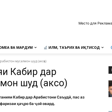
Место для Реклама
ОМЕА ВА МАРДУМ
ИЛМ, ТАЪРИХ ВА ИҚТИСОД
абистон мусалмон шуд (аксҳо)
и Кабир дар
он шуд (аксҳо)
танияи Кабир дар Арабистони Саъудӣ, пас аз
фаризаи ҳаҷро ба ҷой овард.