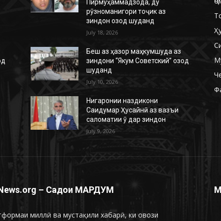
Ҷо
Пирмуҳаммадзода, ду
рӯзноманигори тоҷик аз
Т
зиндон озод шуданд
Ҳ
July 18, 2026
С
Беш аз ҳазор маҳкумшуда аз
М
од
зиндони “Якум Советский” озод
шуданд
Ч
July 10, 2026
Ф
Нигаронии наздикони
Саидумар Ҳусайнӣ аз вазъи
саломатии ӯ дар зиндон
July 9, 2026
News.org – Садои МАРДУМ
М
формаи миллӣ ва мустақили хабарӣ, ки овози