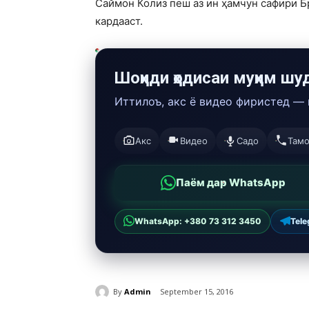
Саймон Колиз пеш аз ин ҳамчун сафири Бр
кардааст.
Шоҳиди ҳодисаи муҳим шу
Иттилоъ, акс ё видео фиристед —
Акс
Видео
Садо
Там
Паём дар WhatsApp
WhatsApp: +380 73 312 3450
Tel
By
Admin
September 15, 2016