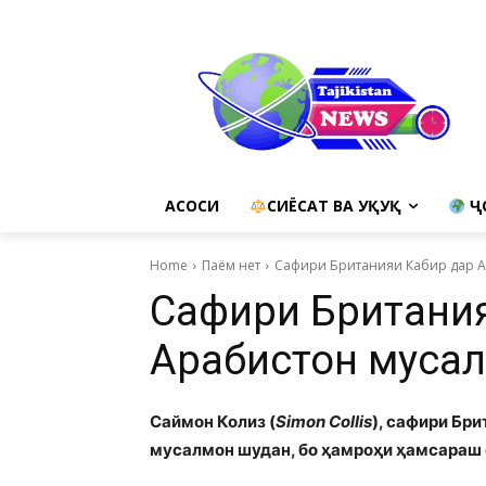
АСОСИ
СИЁСАТ ВА ҲУҚУҚ
Ҷ
Home
Паём нет
Сафири Британияи Кабир дар Ар
Сафири Британия
Арабистон мусалм
Саймон Колиз (
Simon Collis
), сафири Бри
мусалмон шудан, бо ҳамроҳи ҳамсараш 