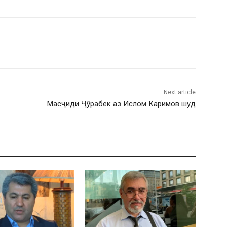
Next article
Масҷиди Ҷӯрабек аз Ислом Каримов шуд