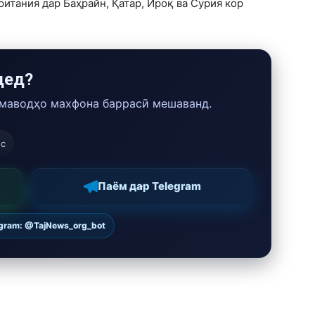
итания дар Баҳрайн, Қатар, Ироқ ва Сурия кор
дед?
 маводҳо махфона баррасӣ мешаванд.
ос
Паём дар Telegram
egram: @TajNews_org_bot