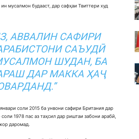
 ин мусалмон будааст, дар сафҳаи Твиттери худ
З, АВВАЛИН САФИРИ
АРАБИСТОНИ САЪУДӢ
 МУСАЛМОН ШУДАН, БА
РАШ ДАР МАККА ҲАҶ
ОВАРДАНД.”
январи соли 2015 ба унвони сафири Британия дар
 соли 1978 пас аз таҳсил дар риштаи забони арабӣ,
 кор даромад.