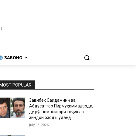
!
ЗАБОНҲО
MOST POPULAR
Завқибек Саидаминӣ ва
Абдусаттор Пирмуҳаммадзода,
ду рӯзноманигори тоҷик аз
зиндон озод шуданд
July 18, 2026