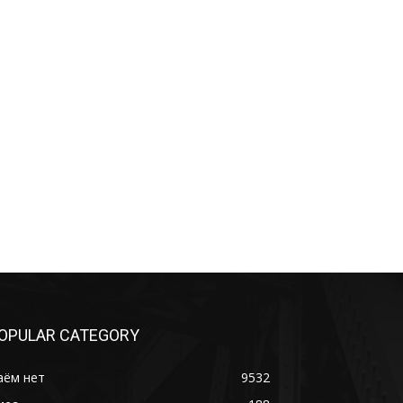
OPULAR CATEGORY
аём нет
9532