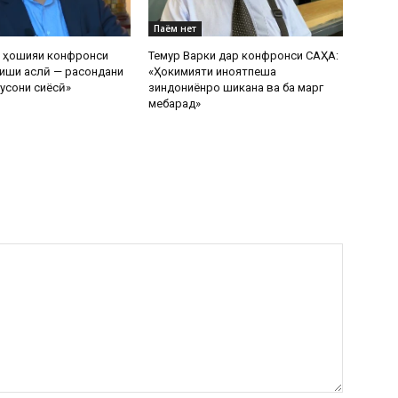
Паём нет
р ҳошияи конфронси
Темур Варки дар конфронси САҲА:
иши аслӣ — расондани
«Ҳокимияти ҷиноятпеша
усони сиёсӣ»
зиндониёнро шиканҷа ва ба марг
мебарад»