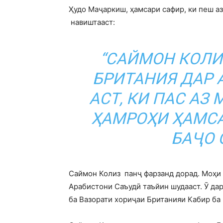
Ҳудо Маҷаркиш, ҳамсари сафир, ки пеш аз
навиштааст:
“САЙМОН КОЛИ
БРИТАНИЯ ДАР 
АСТ, КИ ПАС АЗ
ҲАМРОҲИ ҲАМСА
БАҶО 
Саймон Колиз панҷ фарзанд дорад. Моҳи 
Арабистони Саъудӣ таъйин шудааст. Ӯ дар
ба Вазорати хориҷаи Британияи Кабир ба