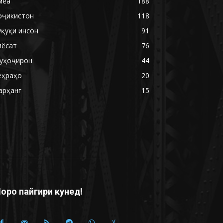
меа
188
оҷикистон
118
уқуқи инсон
91
иёсат
76
уҳоҷирон
44
еҳраҳо
20
арҳанг
15
оро пайгири кунед!