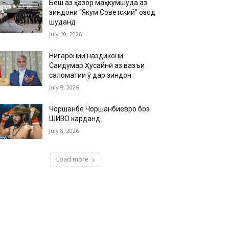
Беш аз ҳазор маҳкумшуда аз
зиндони “Якум Советский” озод
шуданд
July 10, 2026
Нигаронии наздикони
Саидумар Ҳусайнӣ аз вазъи
саломатии ӯ дар зиндон
July 9, 2026
Чоршанбе Чоршанбиевро боз
ШИЗО карданд
July 8, 2026
Load more