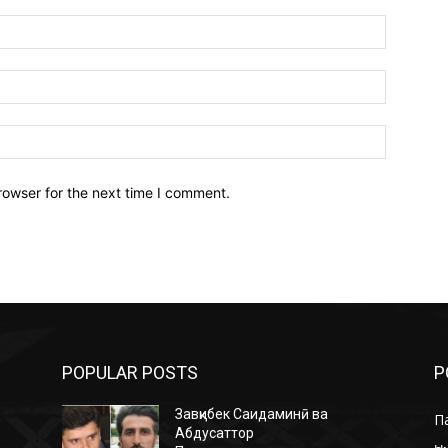
Name:*
Email:*
Website:
rowser for the next time I comment.
POPULAR POSTS
P
Завқибек Саидаминӣ ва
П
Абдусаттор