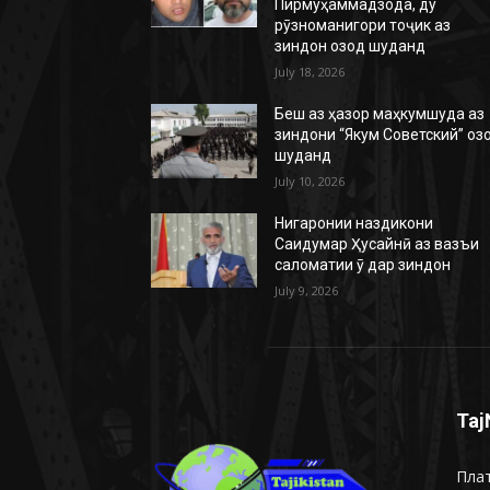
Пирмуҳаммадзода, ду
рӯзноманигори тоҷик аз
зиндон озод шуданд
July 18, 2026
Беш аз ҳазор маҳкумшуда аз
зиндони “Якум Советский” оз
шуданд
July 10, 2026
Нигаронии наздикони
Саидумар Ҳусайнӣ аз вазъи
саломатии ӯ дар зиндон
July 9, 2026
Taj
Плат