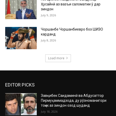
Ҳусайнӣ аз вазъи саломатии ӯ дар
зиндон
July 9, 2026
Чоршанбе Чоршанбиевро боз ШИЗО
карданд
July 8, 2026
Load more
EDITOR PICKS
Завқибек Саидаминӣ ва Абдусаттор
Пирмуҳаммадзода, ду рӯзноманигори
тоҷик аз зиндон озод шуданд
July 18, 2026