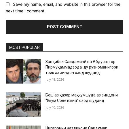
Save my name, email, and website in this browser for the
next time I comment.
MOST POPULAR
Завқибек Саидаминӣ ва Абдусаттор
Пирмуҳаммадзода, ду рӯзноманигори
тоҷик аз зиндон озод шуданд
July 18, 2026
Беш аз ҳазор маҳкумшуда аз зиндони
“Якум Советский” озод шуданд
July 10, 2026
Нигаронии наздикони Саидумар