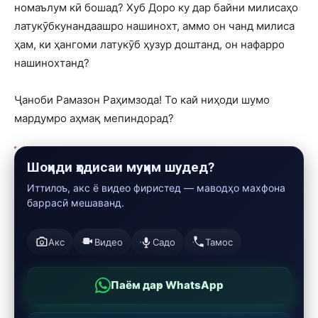
номаълум кӣ бошад? Хуб Доро ку дар байни милисаҳо
латукӯбкунандаашро нашинохт, аммо он чанд милиса
ҳам, ки ҳангоми латукӯб ҳузур доштанд, он нафарро
нашинохтанд?
Ҷаноби Рамазон Раҳимзода! То кай ниҳоди шумо
мардумро аҳмақ мепиндорад?
Шоҳиди ҳодисаи муҳим шудед?
Иттилоъ, акс ё видео фиристед — маводҳо махфона
баррасӣ мешаванд.
Акс
Видео
Садо
Тамос
Паём дар WhatsApp