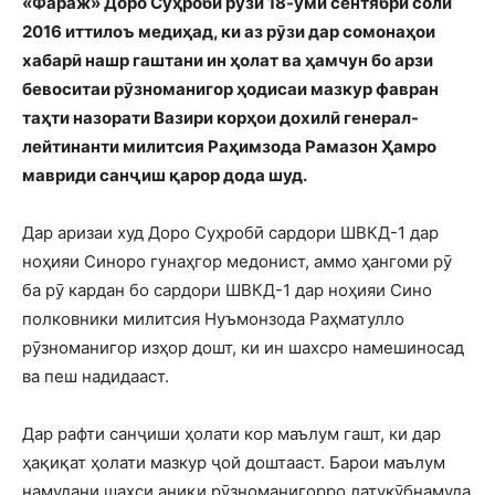
«Фараж» Доро Суҳробӣ рӯзи 18-уми сентябри соли
2016 иттилоъ медиҳад, ки аз рӯзи дар сомонаҳои
хабарӣ нашр гаштани ин ҳолат ва ҳамчун бо арзи
бевоситаи рӯзноманигор ҳодисаи мазкур фавран
таҳти назорати Вазири корҳои дохилӣ генерал-
лейтинанти милитсия Раҳимзода Рамазон Ҳамро
мавриди санҷиш қарор дода шуд.
Дар аризаи худ Доро Суҳробӣ сардори ШВКД-1 дар
ноҳияи Синоро гунаҳгор медонист, аммо ҳангоми рӯ
ба рӯ кардан бо сардори ШВКД-1 дар ноҳияи Сино
полковники милитсия Нуъмонзода Раҳматулло
рӯзноманигор изҳор дошт, ки ин шахсро намешиносад
ва пеш надидааст.
Дар рафти санҷиши ҳолати кор маълум гашт, ки дар
ҳақиқат ҳолати мазкур ҷой доштааст. Барои маълум
намудани шахси аниқи рӯзноманигорро латукӯбнамуда