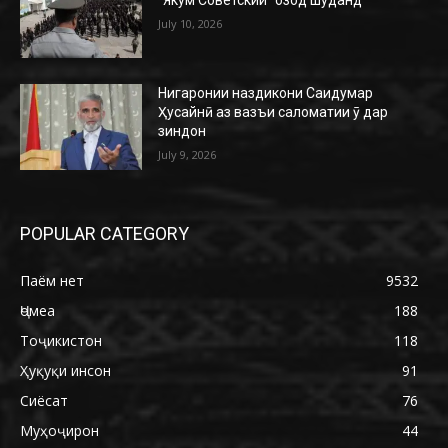
“Якум Советский” озод шуданд
July 10, 2026
Нигаронии наздикони Саидумар
Ҳусайнӣ аз вазъи саломатии ӯ дар
зиндон
July 9, 2026
POPULAR CATEGORY
Паём нет
9532
Ҷомеа
188
Тоҷикистон
118
Ҳуқуқи инсон
91
Сиёсат
76
Муҳоҷирон
44