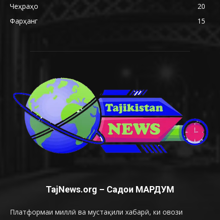
Чеҳраҳо
20
Фарҳанг
15
TajNews.org – Садои МАРДУМ
Платформаи миллӣ ва мустақили хабарӣ, ки овози