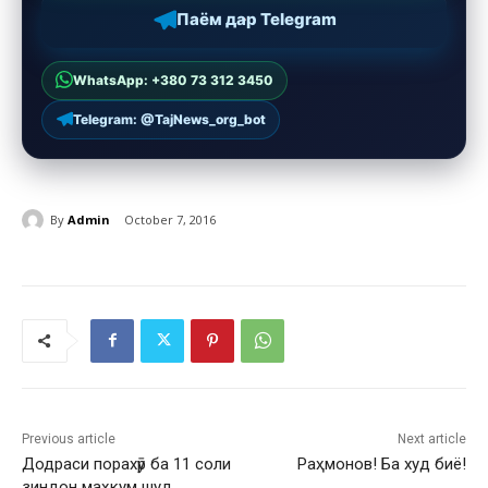
Паём дар Telegram
WhatsApp: +380 73 312 3450
Telegram: @TajNews_org_bot
By
Admin
October 7, 2016
Previous article
Next article
Додраси порахӯр ба 11 соли
Раҳмонов! Ба худ биё!
зиндон маҳкум шуд