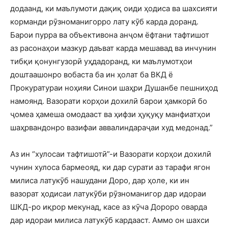
додаанд, ки маълумоти дақиқ оиди ҳодиса ва шахсияти
корманди рӯзноманигорро лату кӯб карда доранд.
Барои пурра ва объективона анҷом ёфтани тафтишот
аз расонаҳои мазкур даъват карда мешавад ва инчунин
тибқи қонунгузорӣ уҳдадоранд, ки маълумотҳои
доштаашонро вобаста ба ин ҳолат ба ВКД ё
Прокуратураи ноҳияи Синои шаҳри Душанбе пешниҳод
намоянд. Вазорати корҳои дохилӣ барои ҳамкорӣ бо
ҷомеа ҳамеша омодааст ва ҳифзи ҳуқуқу манфиатҳои
шаҳрвандонро вазифаи аввалиндараҷаи худ медонад.”
Аз ин “хулосаи тафтишотӣ”-и Вазорати корҳои дохилӣ
чунин хулоса бармеояд, ки дар сурати аз тарафи ягон
милиса латукӯб нашудани Доро, дар ҳоле, ки ин
вазорат ҳодисаи латукӯби рӯзноманигор дар идораи
ШКД-ро иқрор мекунад, касе аз кӯча Дороро оварда
дар идораи милиса латукӯб кардааст. Аммо он шахси