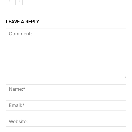
LEAVE A REPLY
Comment:
Na
Ema
Web