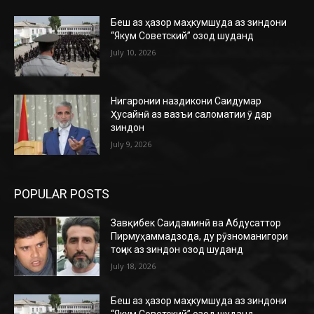
Беш аз ҳазор маҳкумшуда аз зиндони
“Якум Советский” озод шуданд
July 10, 2026
Нигаронии наздикони Саидумар
Ҳусайнӣ аз вазъи саломатии ӯ дар
зиндон
July 9, 2026
POPULAR POSTS
Завқибек Саидаминӣ ва Абдусаттор
Пирмуҳаммадзода, ду рӯзноманигори
тоҷик аз зиндон озод шуданд
July 18, 2026
Беш аз ҳазор маҳкумшуда аз зиндони