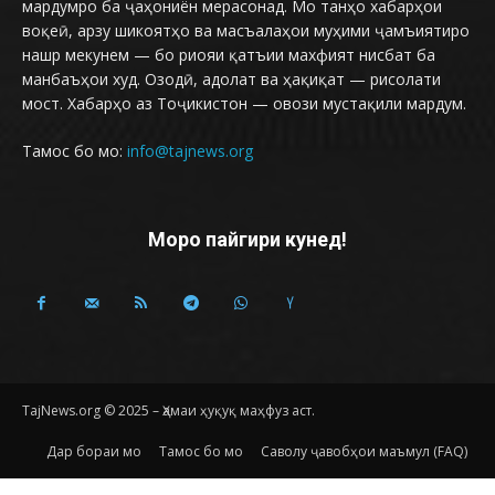
мардумро ба ҷаҳониён мерасонад. Мо танҳо хабарҳои
воқеӣ, арзу шикоятҳо ва масъалаҳои муҳими ҷамъиятиро
нашр мекунем — бо риояи қатъии махфият нисбат ба
манбаъҳои худ. Озодӣ, адолат ва ҳақиқат — рисолати
мост. Хабарҳо аз Тоҷикистон — овози мустақили мардум.
Тамос бо мо:
info@tajnews.org
Моро пайгири кунед!
TajNews.org © 2025 – Ҳамаи ҳуқуқ маҳфуз аст.
Дар бораи мо
Тамос бо мо
Саволу ҷавобҳои маъмул (FAQ)