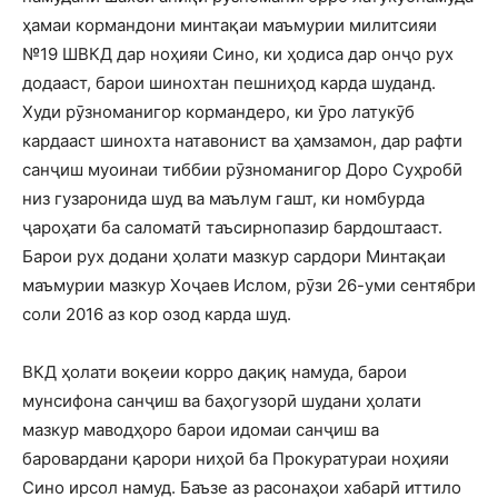
ҳамаи кормандони минтақаи маъмурии милитсияи
№19 ШВКД дар ноҳияи Сино, ки ҳодиса дар онҷо рух
додааст, барои шинохтан пешниҳод карда шуданд.
Худи рӯзноманигор кормандеро, ки ӯро латукӯб
кардааст шинохта натавонист ва ҳамзамон, дар рафти
санҷиш муоинаи тиббии рӯзноманигор Доро Суҳробӣ
низ гузаронида шуд ва маълум гашт, ки номбурда
ҷароҳати ба саломатӣ таъсирнопазир бардоштааст.
Барои рух додани ҳолати мазкур сардори Минтақаи
маъмурии мазкур Хоҷаев Ислом, рӯзи 26-уми сентябри
соли 2016 аз кор озод карда шуд.
ВКД ҳолати воқеии корро дақиқ намуда, барои
мунсифона санҷиш ва баҳогузорӣ шудани ҳолати
мазкур маводҳоро барои идомаи санҷиш ва
баровардани қарори ниҳоӣ ба Прокуратураи ноҳияи
Сино ирсол намуд. Баъзе аз расонаҳои хабарӣ иттило