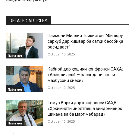
RELATED ARTICLES
Паймони Миллии Тоҷикистон: “Фишору
саркӯб дар кишвар ба сатҳи бесобиқа
расидааст”
October 10, 2025
Паём нет
Кабирӣ дар ҳошияи конфронси САҲА:
«Арзиши аслӣ — расондани овози
маҳбусони сиёсӣ»
October 10, 2025
Паём нет
Темур Варки дар конфронси САҲА:
«Ҳокимияти ҷиноятпеша зиндониёнро
шиканҷа ва ба марг мебарад»
October 10, 2025
Паём нет