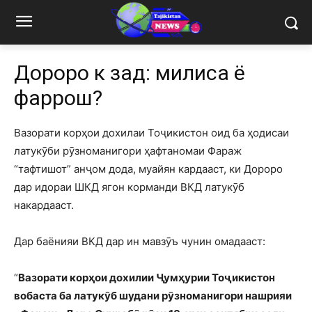
Дороро кӣ зад: милиса ё
фаррош?
Вазорати корҳои дохилаи Тоҷикистон оид ба ҳодисаи
латукӯби рӯзноманигори ҳафтаномаи Фараж
“тафтишот” анҷом дода, муайян кардааст, ки Дороро
дар идораи ШКД ягон корманди ВКД латукӯб
накардааст.
Дар баёнияи ВКД дар ин мавзӯъ чунин омадааст:
“
Вазорати корҳои дохилии Ҷумҳурии Тоҷикистон
вобаста ба латукӯб шудани рӯзноманигори нашрияи