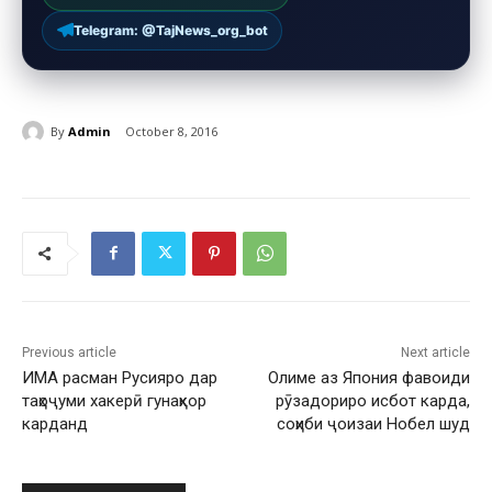
Telegram: @TajNews_org_bot
By
Admin
October 8, 2016
Previous article
Next article
ИМА расман Русияро дар
Олиме аз Япония фавоиди
таҳоҷуми хакерӣ гунаҳкор
рӯзадориро исбот карда,
карданд
соҳиби ҷоизаи Нобел шуд