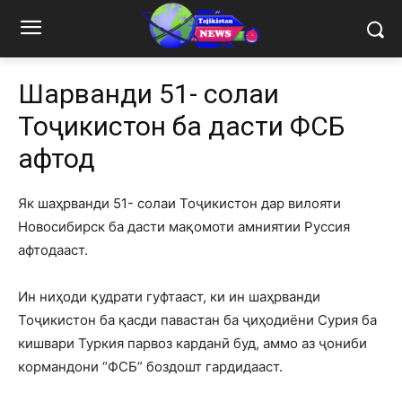
Шаҳрванди 51- солаи
Тоҷикистон ба дасти ФСБ
афтод
Як шаҳрванди 51- солаи Тоҷикистон дар вилояти
Новосибирск ба дасти мақомоти амниятии Руссия
афтодааст.
Ин ниҳоди қудрати гуфтааст, ки ин шаҳрванди
Тоҷикистон ба қасди павастан ба ҷиҳодиёни Сурия ба
кишвари Туркия парвоз карданӣ буд, аммо аз ҷониби
кормандони “ФСБ” боздошт гардидааст.