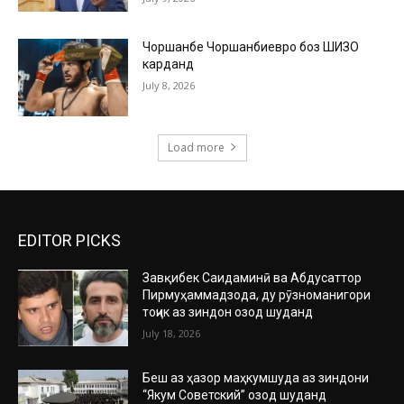
Чоршанбе Чоршанбиевро боз ШИЗО
карданд
July 8, 2026
Load more
EDITOR PICKS
Завқибек Саидаминӣ ва Абдусаттор
Пирмуҳаммадзода, ду рӯзноманигори
тоҷик аз зиндон озод шуданд
July 18, 2026
Беш аз ҳазор маҳкумшуда аз зиндони
“Якум Советский” озод шуданд