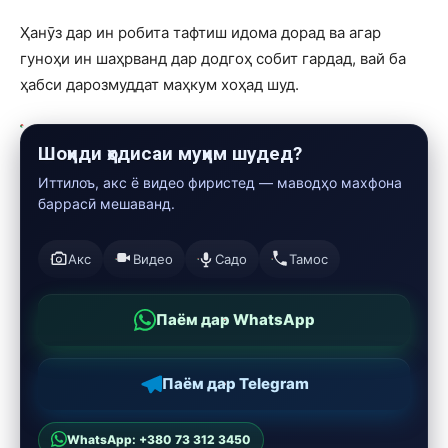
Ҳанӯз дар ин робита тафтиш идома дорад ва агар
гуноҳи ин шаҳрванд дар додгоҳ собит гардад, вай ба
ҳабси дарозмуддат маҳкум хоҳад шуд.
Шоҳиди ҳодисаи муҳим шудед?
Иттилоъ, акс ё видео фиристед — маводҳо махфона
баррасӣ мешаванд.
Акс
Видео
Садо
Тамос
Паём дар WhatsApp
Паём дар Telegram
WhatsApp: +380 73 312 3450