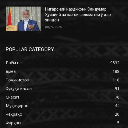
Нигаронии наздикони Саидумар
Ҳусайнӣ аз вазъи саломатии ӯ дар
зиндон
July 9, 2026
POPULAR CATEGORY
Паём нет
9532
Ҷомеа
188
Тоҷикистон
118
Ҳуқуқи инсон
91
Сиёсат
76
Муҳоҷирон
44
Чеҳраҳо
20
Фарҳанг
15