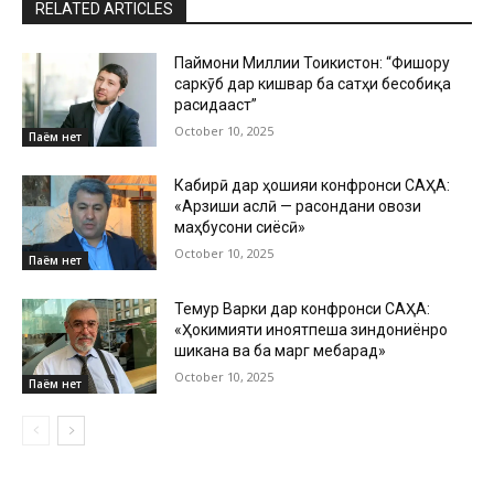
RELATED ARTICLES
Паймони Миллии Тоҷикистон: “Фишору
саркӯб дар кишвар ба сатҳи бесобиқа
расидааст”
October 10, 2025
Паём нет
Кабирӣ дар ҳошияи конфронси САҲА:
«Арзиши аслӣ — расондани овози
маҳбусони сиёсӣ»
October 10, 2025
Паём нет
Темур Варки дар конфронси САҲА:
«Ҳокимияти ҷиноятпеша зиндониёнро
шиканҷа ва ба марг мебарад»
October 10, 2025
Паём нет