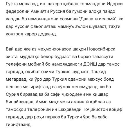
Гуфта мешавад, ин шахсро қаблан кормандони Идораи
федеролии Амнияти Руссия ба гумони алоқа пайдо
кардан бо намояндагони созмони “Давлати исломӣ”, ки
дар Руссия фаъолияташ мамнӯъ эълон шудааст, таҳти
контрол карор додаанд.
Вай дар яке аз меҳмонхонаҳои шаҳри Новосибирск
зиста, муддатҳо бекор будааст ва борҳо тавассути
телефони мобилӣ бо намоянданоги ДОИШ дар тамос
гардида, оқибат озими Туркия шудааст. Таъкид
мегардад, ки ӯро дар Туркия одамони махсус бояд
пешвоз мегирифтанд ва кӯмак менамуданд, ки ба
Сурия биравад ва ба сафи ҷиҳодиёни ин кишвар
бипайвандад. Аммо мақомоти амниятӣ қаблан аз
тамосҳои телефонии ин шаҳрванди Тоҷикистон воқиф
гардида, дар роҳи парвоз ба Туркия ӯро ба ҳабс
гирифтаанд.