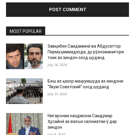
MOST POPULAR
Завқибек Саидаминӣ ва Абдусаттор
Пирмуҳаммадзода, ду рӯзноманигори
тоҷик аз зиндон озод шуданд
July 18, 2026
Беш аз ҳазор маҳкумшуда аз зиндони
“Якум Советский” озод шуданд
July 10, 2026
Нигаронии наздикони Саидумар
Ҳусайнӣ аз вазъи саломатии ӯ дар
зиндон
July 9, 2026