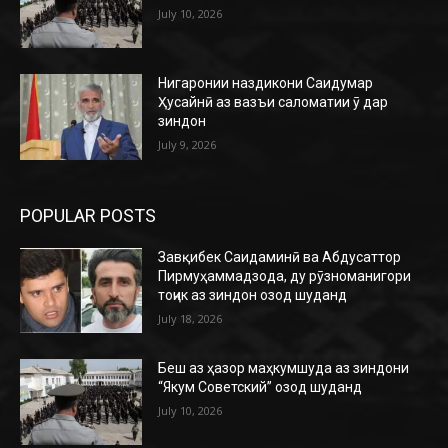
July 10, 2026
Нигаронии наздикони Саидумар
Ҳусайнӣ аз вазъи саломатии ӯ дар
зиндон
July 9, 2026
POPULAR POSTS
Завқибек Саидаминӣ ва Абдусаттор
Пирмуҳаммадзода, ду рӯзноманигори
тоҷик аз зиндон озод шуданд
July 18, 2026
Беш аз ҳазор маҳкумшуда аз зиндони
“Якум Советский” озод шуданд
July 10, 2026