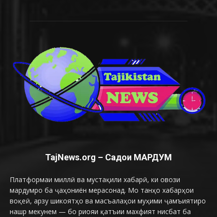
TajNews.org – Садои МАРДУМ
Платформаи миллӣ ва мустақили хабарӣ, ки овози
мардумро ба ҷаҳониён мерасонад. Мо танҳо хабарҳои
воқеӣ, арзу шикоятҳо ва масъалаҳои муҳими ҷамъиятиро
нашр мекунем — бо риояи қатъии махфият нисбат ба