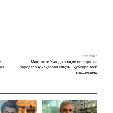
Next article
и
Мақомоти Хуҷанд хонаҳои волидон ва
 аз
бародарону хоҳарони Илҳом Ёқубовро ғасб
карданианд