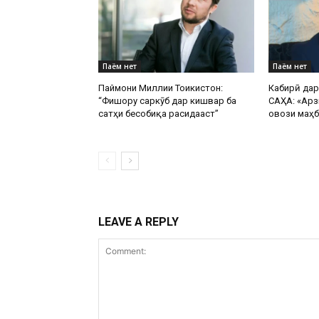
Паём нет
Паём нет
Паймони Миллии Тоҷикистон:
Кабирӣ да
“Фишору саркӯб дар кишвар ба
САҲА: «Арз
сатҳи бесобиқа расидааст”
овози маҳб
LEAVE A REPLY