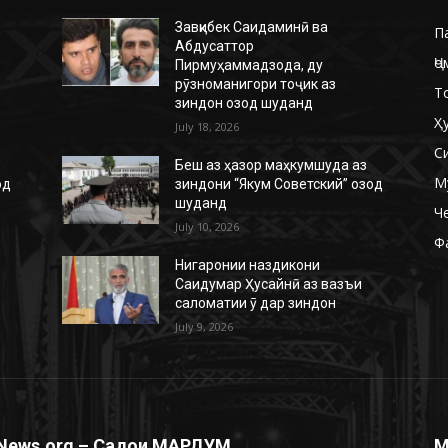
Завқибек Саидаминӣ ва
П
Абдусаттор
Ҷо
Пирмуҳаммадзода, ду
рӯзноманигори тоҷик аз
Т
зиндон озод шуданд
Ҳ
July 18, 2026
С
Беш аз ҳазор маҳкумшуда аз
М
од
зиндони “Якум Советский” озод
шуданд
Ч
July 10, 2026
Ф
Нигаронии наздикони
Саидумар Ҳусайнӣ аз вазъи
саломатии ӯ дар зиндон
July 9, 2026
News.org – Садои МАРДУМ
М