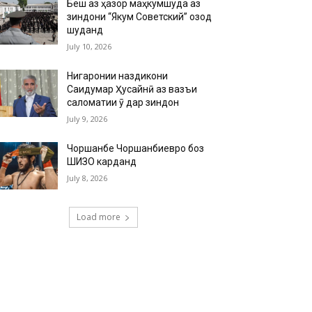
Беш аз ҳазор маҳкумшуда аз
зиндони “Якум Советский” озод
шуданд
July 10, 2026
Нигаронии наздикони
Саидумар Ҳусайнӣ аз вазъи
саломатии ӯ дар зиндон
July 9, 2026
Чоршанбе Чоршанбиевро боз
ШИЗО карданд
July 8, 2026
Load more