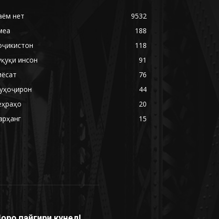
аём нет
9532
меа
188
оҷикистон
118
уқуқи инсон
91
иёсат
76
уҳоҷирон
44
еҳраҳо
20
арҳанг
15
оро пайгири кунед!