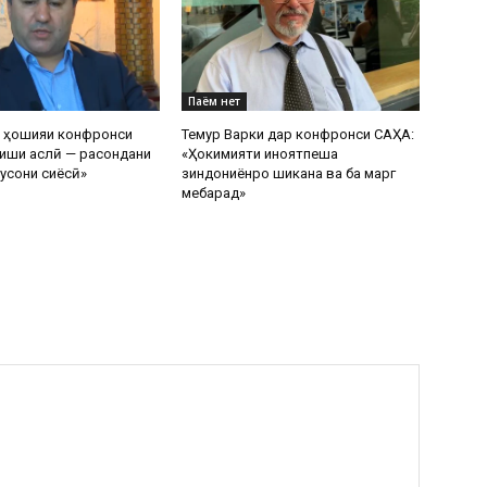
Паём нет
р ҳошияи конфронси
Темур Варки дар конфронси САҲА:
иши аслӣ — расондани
«Ҳокимияти ҷиноятпеша
усони сиёсӣ»
зиндониёнро шиканҷа ва ба марг
мебарад»