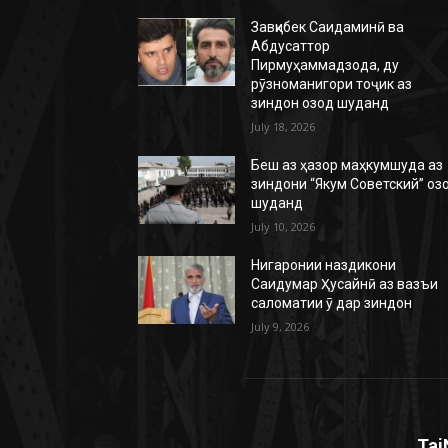
Завқибек Саидаминӣ ва
Абдусаттор
Пирмуҳаммадзода, ду
рӯзноманигори тоҷик аз
зиндон озод шуданд
July 18, 2026
Беш аз ҳазор маҳкумшуда аз
зиндони “Якум Советский” оз
шуданд
July 10, 2026
Нигаронии наздикони
Саидумар Ҳусайнӣ аз вазъи
саломатии ӯ дар зиндон
July 9, 2026
Taj