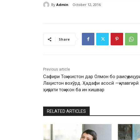
By
Admin
October 12, 2016
Share
Previous article
Сафири Тоҷикистон дар Олмон бо раисҷумҳур
Лаҳистон вохӯрд. Ҳадафи асосӣ —ҷилавгирӣ
ҳиҷрати тоҷикон ба ин кишвар
RELATED ARTICLES