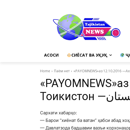
АСОСИ
СИЁСАТ ВА ҲУҚУҚ
Ҷ
Home
Паём нет
«PAYOMNEWS»аз 
Сархати хабарҳо:
— Барои “хиёнат ба ватан” ҳабси абад хоҳ
— Давлатзода бадшавии вазъи корхонаҳор