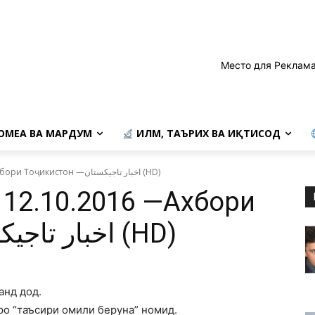
Место для Реклама
ОМЕА ВА МАРДУМ
ИЛМ, ТАЪРИХ ВА ИҚТИСОД
«PAYOMNEWS»аз 12.10.2016 —Ахбори Тоҷикистон —اخبار تاجيكستان (HD)
12.10.2016 —Ахбори
Тоҷикистон —اخبار تاجيكستان (HD)
анд дод.
о “таъсири омили беруна” номид.