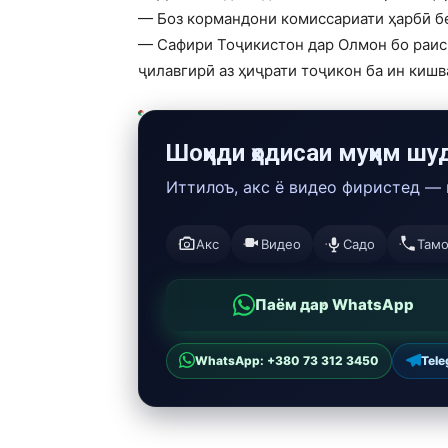
— Боз кормандони комиссариати ҳарбӣ бе
— Сафири Тоҷикистон дар Олмон бо раис
ҷилавгирӣ аз ҳиҷрати тоҷикон ба ин кишв
Шоҳиди ҳодисаи муҳим шу
Иттилоъ, акс ё видео фиристед —
Акс
Видео
Садо
Там
Паём дар WhatsApp
WhatsApp: +380 73 312 3450
Tel