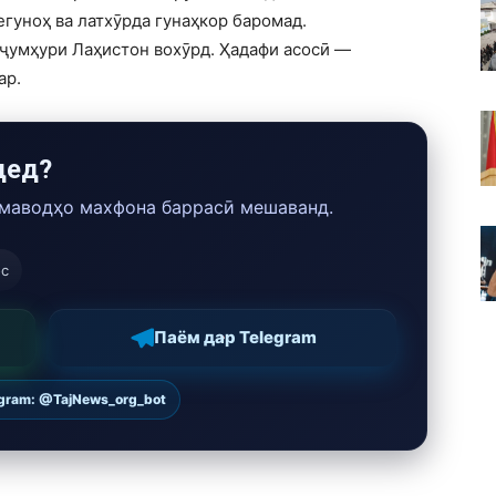
гуноҳ ва латхӯрда гунаҳкор баромад.
ҷумҳури Лаҳистон вохӯрд. Ҳадафи асосӣ —
ар.
дед?
 маводҳо махфона баррасӣ мешаванд.
ос
Паём дар Telegram
egram: @TajNews_org_bot