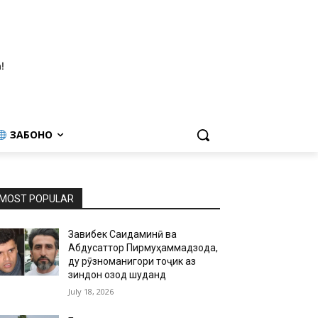
!
ЗАБОНҲО
MOST POPULAR
Завқибек Саидаминӣ ва
Абдусаттор Пирмуҳаммадзода,
ду рӯзноманигори тоҷик аз
зиндон озод шуданд
July 18, 2026