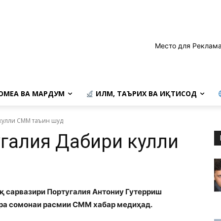
Место для Реклама
ОМЕА ВА МАРДУМ
ИЛМ, ТАЪРИХ ВА ИҚТИСОД
кулли СММ таъин шуд
галия Дабири кулли
 сарвазири Португалия Антониу Гутерриш
ора сомонаи расмии СММ хабар медиҳад.