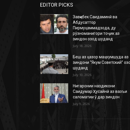
EDITOR PICKS
Завқибек Саидаминӣ ва
Абдусаттор
Пирмуҳаммадзода, ду
рӯзноманигори тоҷик аз
зиндон озод шуданд
July 18, 2026
Беш аз ҳазор маҳкумшуда аз
зиндони “Якум Советский” оз
шуданд
July 10, 2026
Нигаронии наздикони
Саидумар Ҳусайнӣ аз вазъи
саломатии ӯ дар зиндон
July 9, 2026