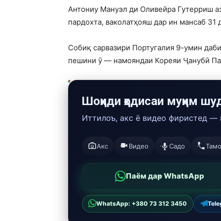
Антониу Мануэл ди Оливейра Гутерриш аз 
пардохта, ваколатҳояш дар ин мансаб 31 
Собиқ сарвазири Португалия 9-умин даб
пешини ӯ — намояндаи Кореяи Ҷанубӣ Пан
Шоҳиди ҳодисаи муҳим шу
Иттилоъ, акс ё видео фиристед —
Акс
Видео
Садо
Там
Паём дар WhatsApp
WhatsApp: +380 73 312 3450
Tel