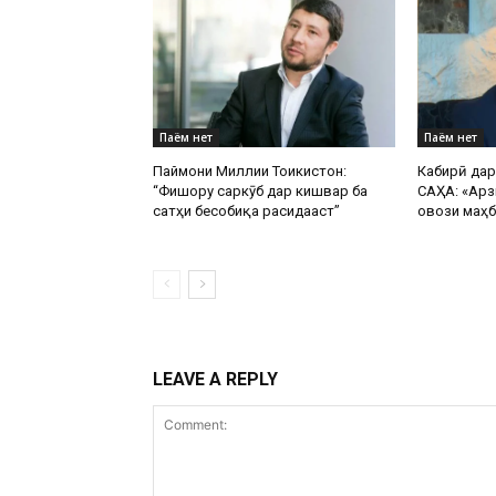
Паём нет
Паём нет
Паймони Миллии Тоҷикистон:
Кабирӣ да
“Фишору саркӯб дар кишвар ба
САҲА: «Арз
сатҳи бесобиқа расидааст”
овози маҳб
LEAVE A REPLY