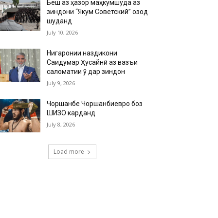
Беш аз ҳазор маҳкумшуда аз
зиндони “Якум Советский” озод
шуданд
July 10, 2026
Нигаронии наздикони
Саидумар Ҳусайнӣ аз вазъи
саломатии ӯ дар зиндон
July 9, 2026
Чоршанбе Чоршанбиевро боз
ШИЗО карданд
July 8, 2026
Load more