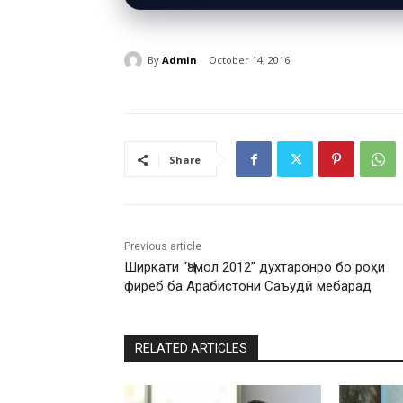
By
Admin
October 14, 2016
Share
Previous article
Ширкати “Ҷамол 2012” духтаронро бо роҳи
фиреб ба Арабистони Саъудӣ мебарад
RELATED ARTICLES