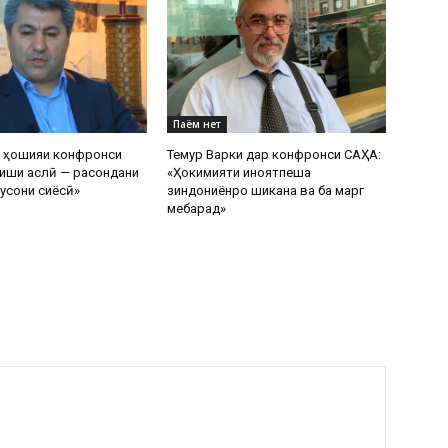
Паём нет
р ҳошияи конфронси
Темур Варки дар конфронси САҲА:
иши аслӣ — расондани
«Ҳокимияти ҷиноятпеша
усони сиёсӣ»
зиндониёнро шиканҷа ва ба марг
мебарад»