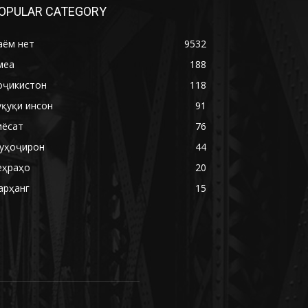
OPULAR CATEGORY
аём нет
9532
меа
188
оҷикистон
118
уқуқи инсон
91
иёсат
76
уҳоҷирон
44
еҳраҳо
20
арҳанг
15