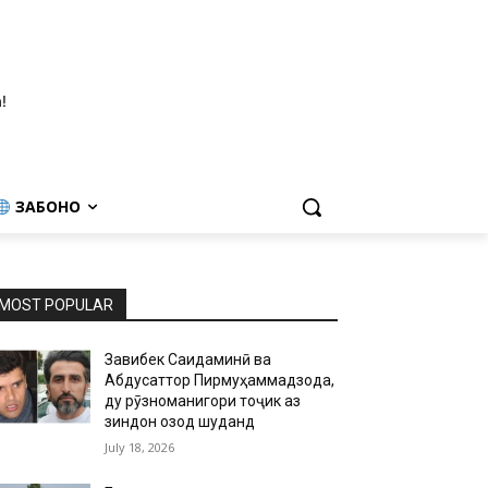
!
ЗАБОНҲО
MOST POPULAR
Завқибек Саидаминӣ ва
Абдусаттор Пирмуҳаммадзода,
ду рӯзноманигори тоҷик аз
зиндон озод шуданд
July 18, 2026