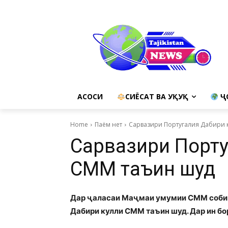
АСОСИ
СИЁСАТ ВА ҲУҚУҚ
Ҷ
Home
Паём нет
Сарвазири Португалия Дабири 
Сарвазири Порту
СММ таъин шуд
Дар ҷаласаи Маҷмаи умумии СММ собиқ
Дабири кулли СММ таъин шуд. Дар ин б