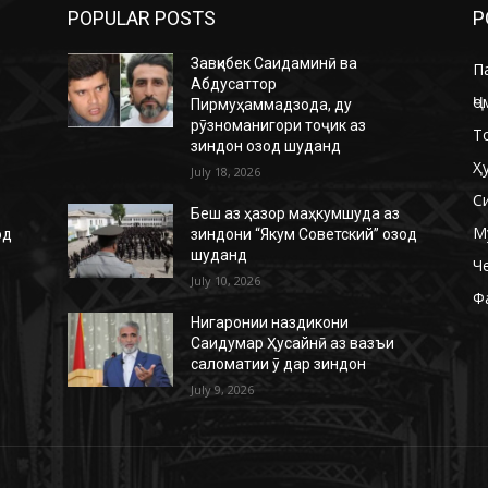
POPULAR POSTS
P
Завқибек Саидаминӣ ва
П
Абдусаттор
Ҷо
Пирмуҳаммадзода, ду
рӯзноманигори тоҷик аз
Т
зиндон озод шуданд
Ҳ
July 18, 2026
С
Беш аз ҳазор маҳкумшуда аз
М
од
зиндони “Якум Советский” озод
шуданд
Ч
July 10, 2026
Ф
Нигаронии наздикони
Саидумар Ҳусайнӣ аз вазъи
саломатии ӯ дар зиндон
July 9, 2026