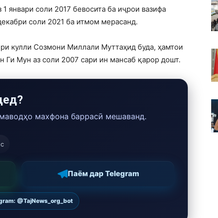
1 январи соли 2017 бевосита ба иҷрои вазифа
декабри соли 2021 ба итмом мерасанд.
ири кулли Созмони Миллали Муттаҳид буда, ҳамтои
 Ги Мун аз соли 2007 сари ин мансаб қарор дошт.
дед?
 маводҳо махфона баррасӣ мешаванд.
ос
Паём дар Telegram
egram: @TajNews_org_bot