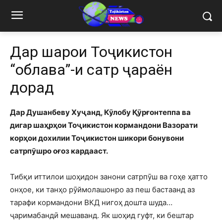
Дар шаҳрҳои Тоҷикистон
“облава”-и сатр ҷараён
дорад
Дар Душанбеву Хуҷанд, Кӯлобу Қӯрғонтеппа ва
дигар шаҳрҳои Тоҷикистон кормандони Вазорати
корҳои дохилии Тоҷикистон шикори бонувони
сатрпӯшро оғоз кардааст.
Тибқи иттилои шоҳидон занони сатрпӯш ва гоҳе ҳатто
онҳое, ки танҳо рӯймолашонро аз пеш бастаанд аз
тарафи кормандони ВКД нигоҳ дошта шуда…
ҷаримабандӣ мешаванд. Як шоҳид гуфт, ки бештар