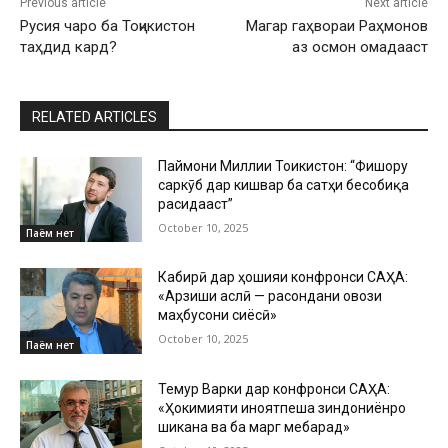
Previous article
Next article
Русия чаро ба Тоҷикистон
Магар гаҳвораи Раҳмонов
таҳдид кард?
аз осмон омадааст
RELATED ARTICLES
Паймони Миллии Тоҷикистон: “Фишору
саркӯб дар кишвар ба сатҳи бесобиқа
расидааст”
October 10, 2025
Паём нет
Кабирӣ дар ҳошияи конфронси САҲА:
«Арзиши аслӣ — расондани овози
маҳбусони сиёсӣ»
October 10, 2025
Паём нет
Темур Варки дар конфронси САҲА:
«Ҳокимияти ҷиноятпеша зиндониёнро
шиканҷа ва ба марг мебарад»