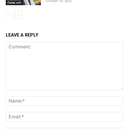
October 10, 2025
Паём нет
LEAVE A REPLY
Comment:
Na
Ema