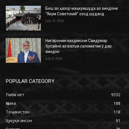
Беш аз ҳазор маҳкумшуда аз зиндони
“Якум Советский” озод шуданд
July 10, 2026
Нигаронии наздикони Саидумар
Ҳусайнӣ аз вазъи саломатии ӯ дар
зиндон
July 9, 2026
POPULAR CATEGORY
Паём нет
9532
Ҷомеа
188
Тоҷикистон
118
Ҳуқуқи инсон
91