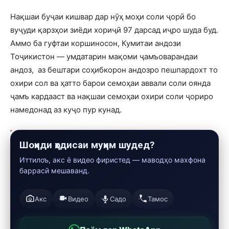
Нақшаи буҷаи кишвар дар нӯҳ моҳи соли ҷорӣ бо
вуҷуди қарзҳои зиёди хориҷӣ 97 дарсад иҷро шуда буд.
Аммо ба гуфтаи коршиносон, Кумитаи андози
Тоҷикистон — умдатарин мақоми ҷамъоварандаи
андоз, аз бештари соҳибкорон андозро пешпардохт то
охири сол ва ҳатто барои семоҳаи аввали соли оянда
ҷамъ кардааст ва нақшаи семоҳаи охири соли ҷориро
намедонад аз куҷо пур кунад.
Шоҳиди ҳодисаи муҳим шудед?
Иттилоъ, акс ё видео фиристед — маводҳо махфона
баррасӣ мешаванд.
Акс
Видео
Садо
Тамос