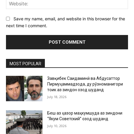
Web
Save my name, email, and website in this browser for the
next time I comment.
MOST POPULAR
Завқибек Саидаминӣ ва Абдусаттор
Пирмуҳаммадзода, ду рӯзноманигори
тоҷик аз зиндон озод шуданд
July 18, 2026
Беш аз ҳазор маҳкумшуда аз зиндони
“Якум Советский” озод шуданд
July 10, 2026