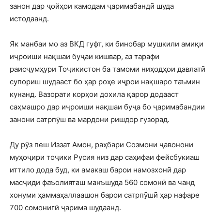
занон дар ҷойҳои камодам ҷаримабандӣ шуда
истодаанд.
Як манбаи мо аз ВКД гуфт, ки бинобар мушкили амиқи
иҷроиши нақшаи буҷаи кишвар, аз тарафи
раисҷумҳури Тоҷикистон ба тамоми ниҳодҳои давлатӣ
супориш шудааст бо ҳар роҳе иҷрои нақшаро таъмин
кунанд. Вазорати корҳои дохила қарор додааст
саҳмашро дар иҷроиши нақшаи буҷа бо ҷаримабандии
занони сатрпӯш ва мардони ришдор гузорад.
Ду рӯз пеш Иззат Амон, раҳбари Созмони ҷавонони
муҳоҷири тоҷики Русия низ дар саҳифаи фейсбукиаш
иттило дода буд, ки амакаш барои намозхонӣ дар
масҷиди фаъолияташ манъшуда 560 сомонӣ ва чанд
хонуми ҳаммаҳаллаашон барои сатрпӯшӣ ҳар нафаре
700 сомонигӣ ҷарима шудаанд.