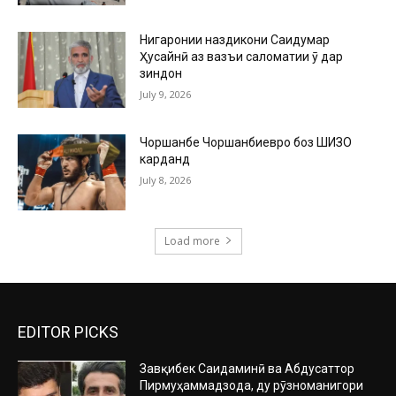
Нигаронии наздикони Саидумар
Ҳусайнӣ аз вазъи саломатии ӯ дар
зиндон
July 9, 2026
Чоршанбе Чоршанбиевро боз ШИЗО
карданд
July 8, 2026
Load more
EDITOR PICKS
Завқибек Саидаминӣ ва Абдусаттор
Пирмуҳаммадзода, ду рӯзноманигори