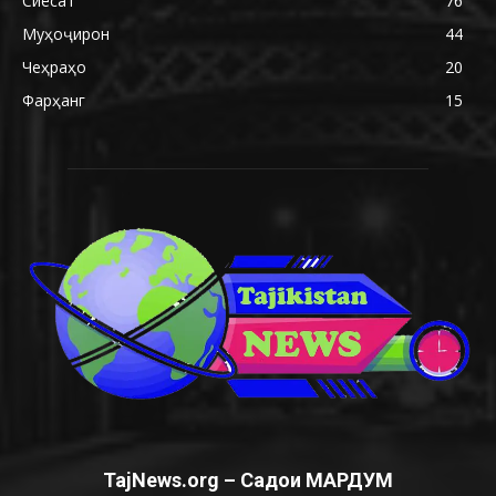
Сиёсат
76
Муҳоҷирон
44
Чеҳраҳо
20
Фарҳанг
15
TajNews.org – Садои МАРДУМ