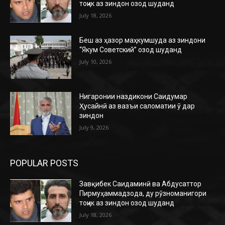
тоҷик аз зиндон озод шуданд
July 18, 2026
Беш аз ҳазор маҳкумшуда аз зиндони
“Якум Советский” озод шуданд
July 10, 2026
Нигаронии наздикони Саидумар
Ҳусайнӣ аз вазъи саломатии ӯ дар
зиндон
July 9, 2026
POPULAR POSTS
Завқибек Саидаминӣ ва Абдусаттор
Пирмуҳаммадзода, ду рӯзноманигори
тоҷик аз зиндон озод шуданд
July 18, 2026