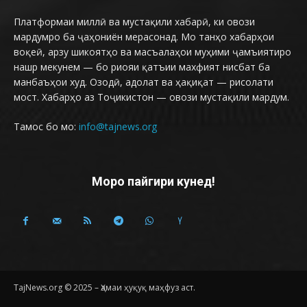
Платформаи миллӣ ва мустақили хабарӣ, ки овози
мардумро ба ҷаҳониён мерасонад. Мо танҳо хабарҳои
воқеӣ, арзу шикоятҳо ва масъалаҳои муҳими ҷамъиятиро
нашр мекунем — бо риояи қатъии махфият нисбат ба
манбаъҳои худ. Озодӣ, адолат ва ҳақиқат — рисолати
мост. Хабарҳо аз Тоҷикистон — овози мустақили мардум.
Тамос бо мо:
info@tajnews.org
Моро пайгири кунед!
TajNews.org © 2025 – Ҳамаи ҳуқуқ маҳфуз аст.