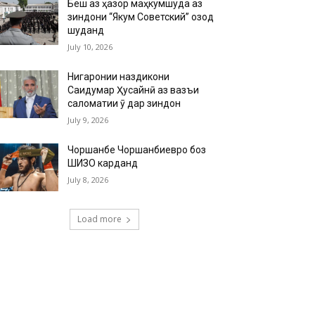
Беш аз ҳазор маҳкумшуда аз
зиндони “Якум Советский” озод
шуданд
July 10, 2026
Нигаронии наздикони
Саидумар Ҳусайнӣ аз вазъи
саломатии ӯ дар зиндон
July 9, 2026
Чоршанбе Чоршанбиевро боз
ШИЗО карданд
July 8, 2026
Load more