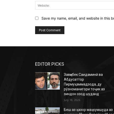
Save my name, email, and website in this b
EDITOR PICKS
Завқибек Саидаминӣ ва
Абдусаттор
Пирмуҳаммадзода, ду
рӯзноманигори тоҷик аз
зиндон озод шуданд
July 18, 2026
Беш аз ҳазор маҳкумшуда аз