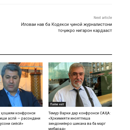
Next article
Иловаи нав ба Кодекси ҷиноӣ журналистони
тоҷикро нигарон кардааст
Паём нет
р ҳошияи конфронси
Темур Варки дар конфронси САҲА:
иши аслӣ — расондани
«Ҳокимияти ҷиноятпеша
усони сиёсӣ»
зиндониёнро шиканҷа ва ба марг
мебарад»