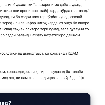
ҳояш ин будааст, ки “шавҳарони мо ҳабс шуданд,
би хоҷагони эронияшон кайф карда хӯрда гаштаанд.”
унад, ки бо садои пасттар сӯҳбат кунад, аввалӣ
а тарафи он се нафар нигоҳ карда, аз онҳо бо ишора
шавад саҳнаи сохтаро тарк кунад, вале дуввуми то
 бо садои баланд Наҳзату наҳзатиҳоро дашном
ҳамсоядӯконаш шинохтааст, ки корманди КДАМ
рем, хонаводаҳое, ки ҳозир нашудаанд бо талаби
6 моҳ аст, ки наметавонанд иҷозаи вохӯрӣ дарёфт
дед?