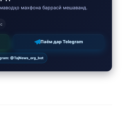
 маводҳо махфона баррасӣ мешаванд.
ос
Паём дар Telegram
egram: @TajNews_org_bot