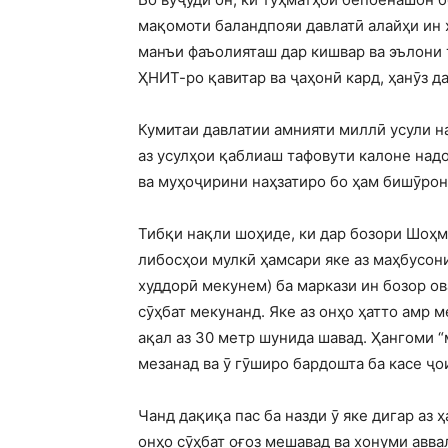
мақомоти баландпояи давлатӣ алайҳи ин 
манъи фаъолияташ дар кишвар ва эълони 
ҲНИТ-ро қавитар ва ҷаҳонӣ кард, ҳанӯз д
Кумитаи давлатии амнияти миллӣ усули на
аз усулҳои қаблиаш тафовути калоне над
ва муҳоҷирини наҳзатиро бо ҳам бишӯрон
Тибқи нақли шоҳиде, ки дар бозори Шоҳм
либосҳои мулкӣ ҳамсари яке аз маҳбусони
худдорӣ мекунем) ба маркази ин бозор ов
сӯҳбат мекунанд. Яке аз онҳо ҳатто амр м
ақал аз 30 метр шунида шавад. Ҳангоми “
мезанад ва ӯ гӯширо бардошта ба касе ҷ
Чанд дақиқа пас ба назди ӯ яке дигар аз
онҳо сӯҳбат оғоз мешавад ва хонуми авва