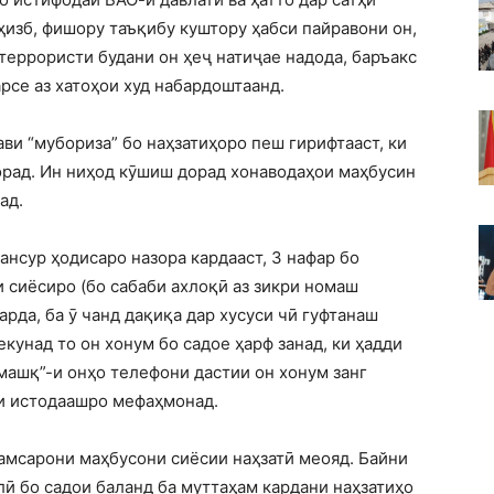
ҳизб, фишору таъқибу куштору ҳабси пайравони он,
террористи будани он ҳеҷ натиҷае надода, баръакс
арсе аз хатоҳои худ набардоштаанд.
ви “мубориза” бо наҳзатиҳоро пеш гирифтааст, ки
орад. Ин ниҳод кӯшиш дорад хонаводаҳои маҳбусин
ад.
ансур ҳодисаро назора кардааст, 3 нафар бо
 сиёсиро (бо сабаби ахлоқӣ аз зикри номаш
арда, ба ӯ чанд дақиқа дар хусуси чӣ гуфтанаш
екунад то он хонум бо садое ҳарф занад, ки ҳадди
машқ”-и онҳо телефони дастии он хонум занг
ои истодаашро мефаҳмонад.
 ҳамсарони маҳбусони сиёсии наҳзатӣ меояд. Байни
лӣ бо садои баланд ба муттаҳам кардани наҳзатиҳо