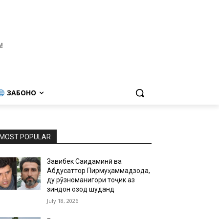
!
ЗАБОНҲО
MOST POPULAR
Завқибек Саидаминӣ ва
Абдусаттор Пирмуҳаммадзода,
ду рӯзноманигори тоҷик аз
зиндон озод шуданд
July 18, 2026