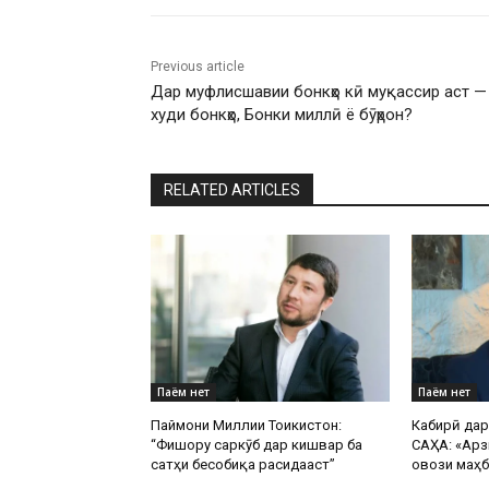
Previous article
Дар муфлисшавии бонкҳо кӣ муқассир аст —
худи бонкҳо, Бонки миллӣ ё бӯҳрон?
RELATED ARTICLES
Паём нет
Паём нет
Паймони Миллии Тоҷикистон:
Кабирӣ да
“Фишору саркӯб дар кишвар ба
САҲА: «Арз
сатҳи бесобиқа расидааст”
овози маҳб