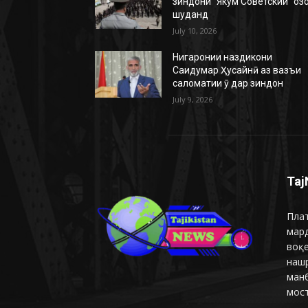
зиндони “Якум Советский” оз
шуданд
July 10, 2026
Нигаронии наздикони
Саидумар Ҳусайнӣ аз вазъи
саломатии ӯ дар зиндон
July 9, 2026
Taj
Плат
мар
воқ
наш
манб
мост