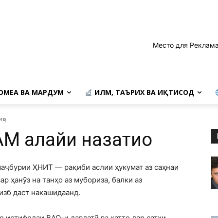
Место для Реклама
ОМЕА ВА МАРДУМ
ИЛМ, ТАЪРИХ ВА ИҚТИСОД
иҳо
 алайҳи наҳзатиҳо
 маҷбурии ҲНИТ — рақиби аслии ҳукумат аз саҳнаи
р ҳанӯз на танҳо аз мубориза, балки аз
изб даст накашидаанд.
о истифодаи ВАО-и давлатӣ ва ҳатто дар сатҳи