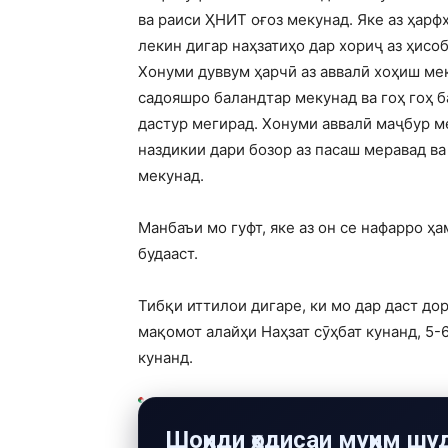
ва раиси ҲНИТ оғоз мекунад. Яке аз ҳарф
лекин дигар наҳзатиҳо дар хориҷ аз ҳисо
Хонуми дуввум ҳарчӣ аз аввалӣ хоҳиш мек
садояшро баландтар мекунад ва гоҳ гоҳ б
дастур мегирад. Хонуми аввалӣ маҷбур ме
наздикии дари бозор аз пасаш меравад ва
мекунад.
Манбаъи мо гуфт, яке аз он се нафарро 
будааст.
Тибқи иттилои дигаре, ки мо дар даст до
мақомот алайҳи Наҳзат сӯҳбат кунанд, 5-
кунанд.
Шоҳиди ҳодисаи муҳим шу