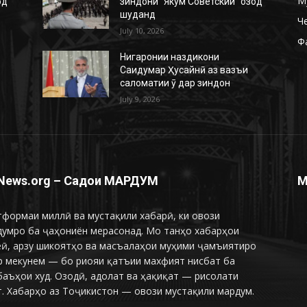
М
од
зиндони “Якум Советский” озод
шуданд
Ч
July 10, 2026
Ф
Нигаронии наздикони
Саидумар Ҳусайнӣ аз вазъи
саломатии ӯ дар зиндон
July 9, 2026
News.org – Садои МАРДУМ
М
формаи миллӣ ва мустақили хабарӣ, ки овози
думро ба ҷаҳониён мерасонад. Мо танҳо хабарҳои
еӣ, арзу шикоятҳо ва масъалаҳои муҳими ҷамъиятиро
р мекунем — бо риояи қатъии махфият нисбат ба
аъҳои худ. Озодӣ, адолат ва ҳақиқат — рисолати
. Хабарҳо аз Тоҷикистон — овози мустақили мардум.