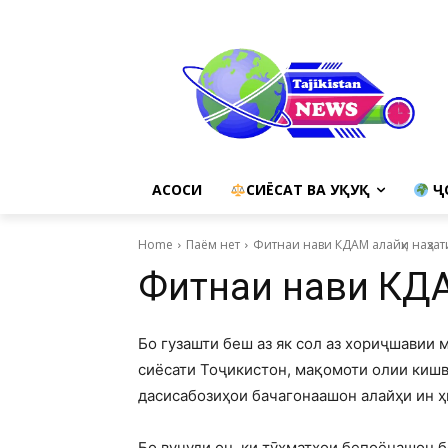
АСОСИ
СИЁСАТ ВА ҲУҚУҚ
Ҷ
Home
Паём нет
Фитнаи нави КДАМ алайҳи наҳзат
Фитнаи нави КДАМ
Бо гузашти беш аз як сол аз хориҷшавии
сиёсати Тоҷикистон, мақомоти олии кишва
дасисабозиҳои бачагонаашон алайҳи ин ҳ
Бо вуҷуди он, ки тӯҳматҳои бепоёнашон б