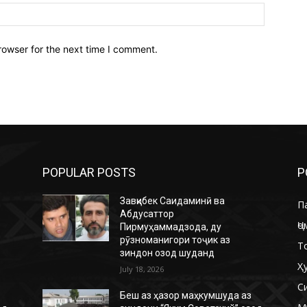
Website:
rowser for the next time I comment.
POPULAR POSTS
P
Завқибек Саидаминӣ ва
П
Абдусаттор
Ҷо
Пирмуҳаммадзода, ду
рӯзноманигори тоҷик аз
Т
зиндон озод шуданд
Ҳ
July 18, 2026
С
Беш аз ҳазор маҳкумшуда аз