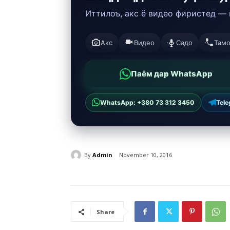
Иттилоъ, акс ё видео фиристед —
Акс
Видео
Садо
Там
Паём дар WhatsApp
WhatsApp: +380 73 312 3450
Tel
By
Admin
November 10, 2016
Share