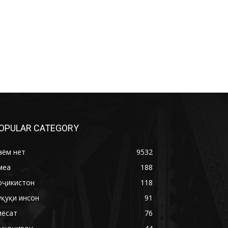
OPULAR CATEGORY
аём нет
9532
меа
188
оҷикистон
118
уқуқи инсон
91
иёсат
76