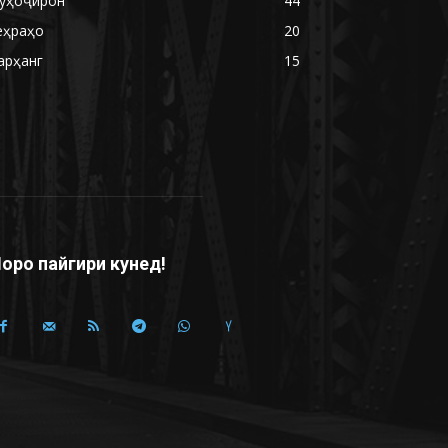
уҳоҷирон
44
еҳраҳо
20
арҳанг
15
оро пайгири кунед!