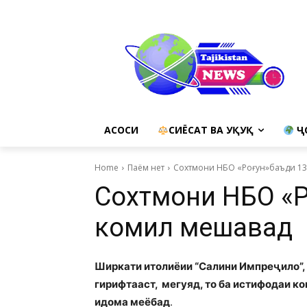
АСОСИ
СИЁСАТ ВА ҲУҚУҚ
Ҷ
Home
Паём нет
Сохтмони НБО «Роғун»баъди 13
Сохтмони НБО «Р
комил мешавад
Ширкати итолиёии “Салини Импреҷило”, 
гирифтааст, мегуяд, то ба истифодаи ко
идома меёбад
.