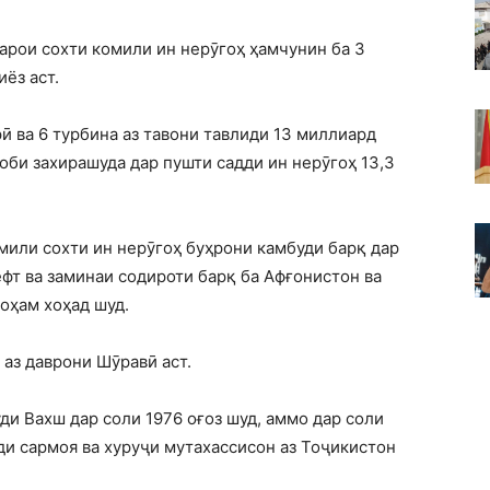
барои сохти комили ин нерӯгоҳ ҳамчунин ба 3
ёз аст.
ӣ ва 6 турбина аз тавони тавлиди 13 миллиард
 оби захирашуда дар пушти садди ин нерӯгоҳ 13,3
мили сохти ин нерӯгоҳ буҳрони камбуди барқ дар
фт ва заминаи содироти барқ ба Афғонистон ва
оҳам хоҳад шуд.
 аз даврони Шӯравӣ аст.
ди Вахш дар соли 1976 оғоз шуд, аммо дар соли
ди сармоя ва хуруҷи мутахассисон аз Тоҷикистон