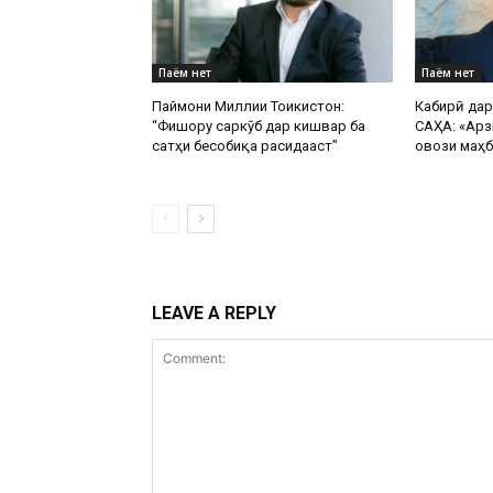
Паём нет
Паём нет
Паймони Миллии Тоҷикистон:
Кабирӣ да
“Фишору саркӯб дар кишвар ба
САҲА: «Арз
сатҳи бесобиқа расидааст”
овози маҳб
LEAVE A REPLY