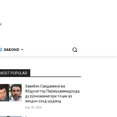
!
ЗАБОНҲО
MOST POPULAR
Завқибек Саидаминӣ ва
Абдусаттор Пирмуҳаммадзода,
ду рӯзноманигори тоҷик аз
зиндон озод шуданд
July 18, 2026