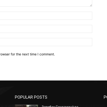
Name:*
Email:*
Website:
rowser for the next time I comment.
POPULAR POSTS
P
Завқибек Саидаминӣ ва