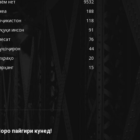
аём нет
9532
меа
188
оҷикистон
118
уқуқи инсон
91
иёсат
76
уҳоҷирон
44
еҳраҳо
20
арҳанг
15
оро пайгири кунед!