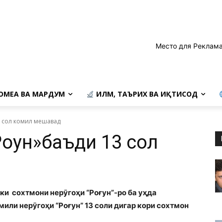
Место для Реклама
ОМЕА ВА МАРДУМ
ИЛМ, ТАЪРИХ ВА ИҚТИСОД
 сол комил мешавад
оғун»баъди 13 сол
ки сохтмони нерӯгоҳи “Роғун”-ро ба уҳда
мили нерӯгоҳи “Роғун” 13 соли дигар кори сохтмон