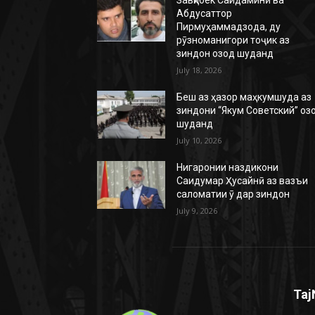
Абдусаттор
Пирмуҳаммадзода, ду
рӯзноманигори тоҷик аз
зиндон озод шуданд
July 18, 2026
Беш аз ҳазор маҳкумшуда аз
зиндони “Якум Советский” оз
шуданд
July 10, 2026
Нигаронии наздикони
Саидумар Ҳусайнӣ аз вазъи
саломатии ӯ дар зиндон
July 9, 2026
Taj