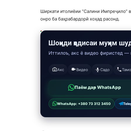
Ширкати итолиёии “Салини Импреҷило” ва
онро ба баҳрабардорӣ хоҳад расонд.
Шоҳиди ҳодисаи муҳим шу
Иттилоъ, акс ё видео фиристед —
Акс
Видео
Садо
Там
Паём дар WhatsApp
WhatsApp: +380 73 312 3450
Tel