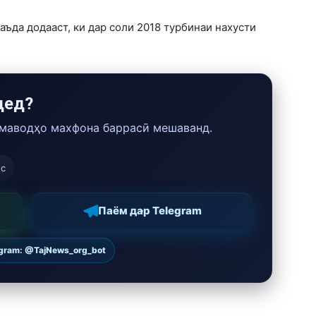
ъда додааст, ки дар соли 2018 турбинаи нахусти
дед?
 маводҳо махфона баррасӣ мешаванд.
ос
Паём дар Telegram
egram: @TajNews_org_bot