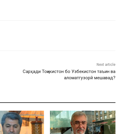
Next article
Сарҳади Тоҷикистон бо Узбекистон таъин ва
аломатгузорӣ мешавад?