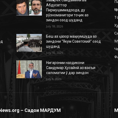
П
Абдусаттор
Ҷо
Пирмуҳаммадзода, ду
рӯзноманигори тоҷик аз
Т
зиндон озод шуданд
Ҳ
July 18, 2026
С
Беш аз ҳазор маҳкумшуда аз
М
од
зиндони “Якум Советский” озод
шуданд
Ч
July 10, 2026
Ф
Нигаронии наздикони
Саидумар Ҳусайнӣ аз вазъи
саломатии ӯ дар зиндон
July 9, 2026
News.org – Садои МАРДУМ
М