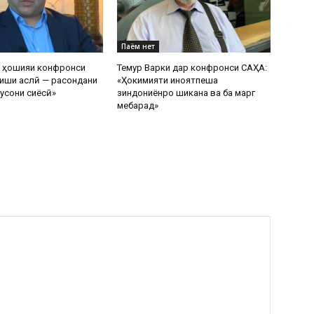
Паём нет
р ҳошияи конфронси
Темур Варки дар конфронси САҲА:
иши аслӣ — расондани
«Ҳокимияти ҷиноятпеша
усони сиёсӣ»
зиндониёнро шиканҷа ва ба марг
мебарад»