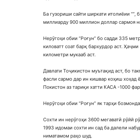
Ба гузориши сайти ширкати итолиёии “”, 
миллиарду 900 миллион доллар сармоя ни
Нерӯгоҳи обии “Роғун” бо садди 335 метр
киловатт соат барқ бархурдор аст. Ҳаҷми
километри мукааб аст.
Давлати Тоҷикистон муътақид аст, бо так
фасли сармо дар ин кишвар коҳиш хоҳад ё
Покистон аз тариқи хатти КАСА -1000 фар
Нерӯгоҳи обии “Роғун” як тарҳи бозмонда
Сохти ин нерӯгоҳи 3600 мегаватӣ рӯйй рӯ
1993 идомаи сохти ин сад ба далели набу
ниматамом раҳо шуд.