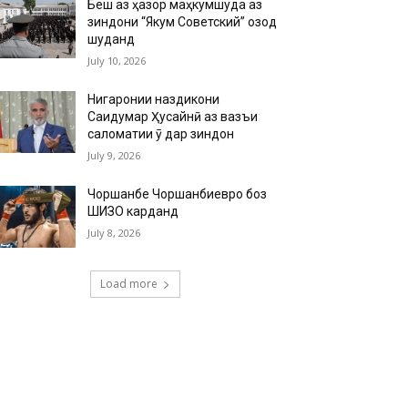
Беш аз ҳазор маҳкумшуда аз
зиндони “Якум Советский” озод
шуданд
July 10, 2026
Нигаронии наздикони
Саидумар Ҳусайнӣ аз вазъи
саломатии ӯ дар зиндон
July 9, 2026
Чоршанбе Чоршанбиевро боз
ШИЗО карданд
July 8, 2026
Load more