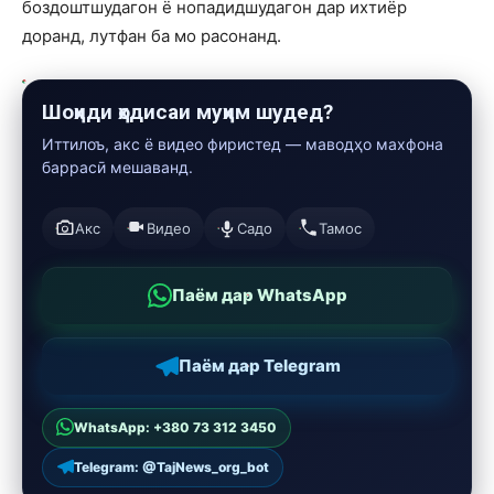
боздоштшудагон ё нопадидшудагон дар ихтиёр
доранд, лутфан ба мо расонанд.
Шоҳиди ҳодисаи муҳим шудед?
Иттилоъ, акс ё видео фиристед — маводҳо махфона
баррасӣ мешаванд.
Акс
Видео
Садо
Тамос
Паём дар WhatsApp
Паём дар Telegram
WhatsApp: +380 73 312 3450
Telegram: @TajNews_org_bot