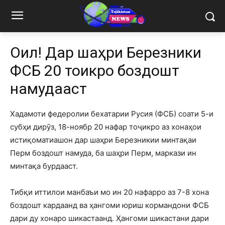
Оҷил! Дар шаҳри Березники
ФСБ 20 тоҷикро боздошт
намудааст
Хадамоти федеролии бехатарии Русия (ФСБ) соати 5-и
субҳи дирӯз, 18-ноябр 20 нафар тоҷикро аз хонаҳои
истиқоматиашон дар шаҳри Березникии минтақаи
Перм боздошт намуда, ба шаҳри Перм, маркази ин
минтақа бурдааст.
Тибқи иттилои манбаъи мо ин 20 нафарро аз 7-8 хона
боздошт кардаанд ва ҳангоми юриш кормандони ФСБ
дари ду хонаро шикастаанд. Ҳангоми шикастани дари