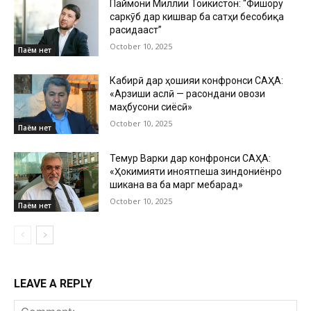
Паймони Миллии Тоҷикистон: “Фишору
саркӯб дар кишвар ба сатҳи бесобиқа
расидааст”
October 10, 2025
Паём нет
Кабирӣ дар ҳошияи конфронси САҲА:
«Арзиши аслӣ — расондани овози
маҳбусони сиёсӣ»
October 10, 2025
Паём нет
Темур Варки дар конфронси САҲА:
«Ҳокимияти ҷиноятпеша зиндониёнро
шиканҷа ва ба марг мебарад»
October 10, 2025
Паём нет
LEAVE A REPLY