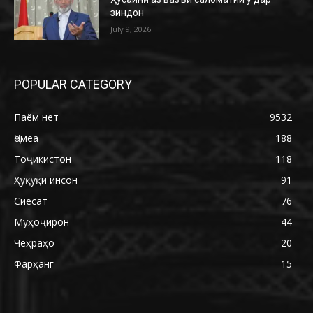
зиндон
July 9, 2026
POPULAR CATEGORY
Паём нет
9532
Ҷомеа
188
Тоҷикистон
118
Ҳуқуқи инсон
91
Сиёсат
76
Муҳоҷирон
44
Чеҳраҳо
20
Фарҳанг
15