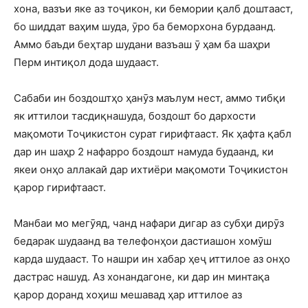
хона, вазъи яке аз тоҷикон, ки бемории қалб доштааст,
бо шиддат ваҳим шуда, ӯро ба беморхона бурдаанд.
Аммо баъди беҳтар шудани вазъаш ӯ ҳам ба шаҳри
Перм интиқол дода шудааст.
Сабаби ин боздоштҳо ҳанӯз маълум нест, аммо тибқи
як иттилои тасдиқнашуда, боздошт бо дархости
мақомоти Тоҷикистон сурат гирифтааст. Як ҳафта қабл
дар ин шаҳр 2 нафарро боздошт намуда будаанд, ки
якеи онҳо аллакай дар ихтиёри мақомоти Тоҷикистон
қарор гирифтааст.
Манбаи мо мегӯяд, чанд нафари дигар аз субҳи дирӯз
бедарак шудаанд ва телефонҳои дастиашон хомӯш
карда шудааст. То нашри ин хабар ҳеҷ иттилое аз онҳо
дастрас нашуд. Аз хонандагоне, ки дар ин минтақа
қарор доранд хоҳиш мешавад ҳар иттилое аз