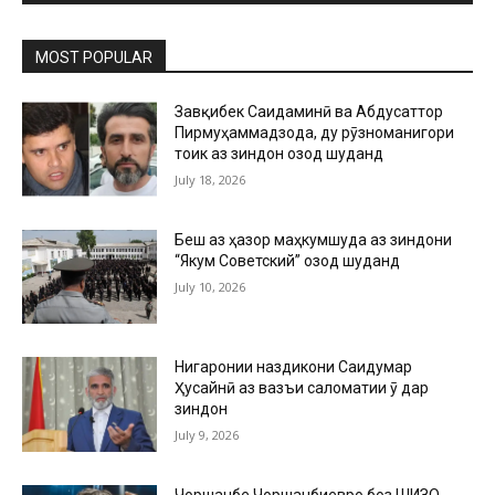
MOST POPULAR
Завқибек Саидаминӣ ва Абдусаттор
Пирмуҳаммадзода, ду рӯзноманигори
тоҷик аз зиндон озод шуданд
July 18, 2026
Беш аз ҳазор маҳкумшуда аз зиндони
“Якум Советский” озод шуданд
July 10, 2026
Нигаронии наздикони Саидумар
Ҳусайнӣ аз вазъи саломатии ӯ дар
зиндон
July 9, 2026
Чоршанбе Чоршанбиевро боз ШИЗО