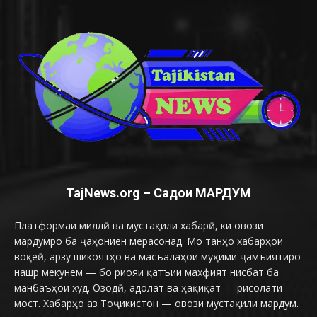
TajNews.org – Садои МАРДУМ
Платформаи миллӣ ва мустақили хабарӣ, ки овози
мардумро ба ҷаҳониён мерасонад. Мо танҳо хабарҳои
воқеӣ, арзу шикоятҳо ва масъалаҳои муҳими ҷамъиятиро
нашр мекунем — бо риояи қатъии махфият нисбат ба
манбаъҳои худ. Озодӣ, адолат ва ҳақиқат — рисолати
мост. Хабарҳо аз Тоҷикистон — овози мустақили мардум.