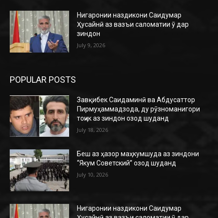
Нигаронии наздикони Саидумар
Ҳусайнӣ аз вазъи саломатии ӯ дар
зиндон
July 9, 2026
POPULAR POSTS
Завқибек Саидаминӣ ва Абдусаттор
Пирмуҳаммадзода, ду рӯзноманигори
тоҷик аз зиндон озод шуданд
July 18, 2026
Беш аз ҳазор маҳкумшуда аз зиндони
“Якум Советский” озод шуданд
July 10, 2026
Нигаронии наздикони Саидумар
Ҳусайнӣ аз вазъи саломатии ӯ дар