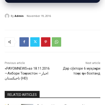
By
Admin
November 19, 2016
Previous article
Next article
«PAYOMNEWS»аз 18.11.2016
Дар сӯхторе 6 муҳоҷири
—Ахбори Тоҷикистон —اخبار
тоҷик ҷон бохтанд
تاجيكستان (HD)
RELATED ARTICLES