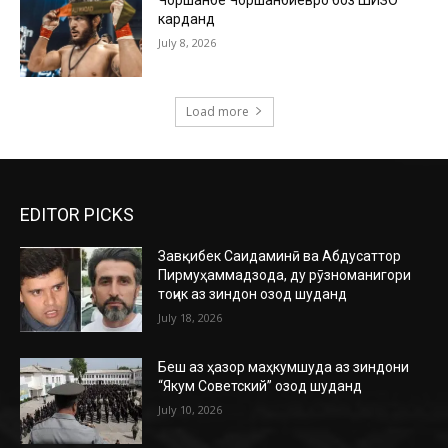
карданд
July 8, 2026
Load more
EDITOR PICKS
Завқибек Саидаминӣ ва Абдусаттор
Пирмуҳаммадзода, ду рӯзноманигори
тоҷик аз зиндон озод шуданд
July 18, 2026
Беш аз ҳазор маҳкумшуда аз зиндони
“Якум Советский” озод шуданд
July 10, 2026