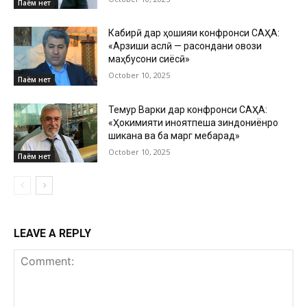
Паём нет
Кабирӣ дар ҳошияи конфронси САҲА:
«Арзиши аслӣ — расондани овози
маҳбусони сиёсӣ»
October 10, 2025
Паём нет
Темур Варки дар конфронси САҲА:
«Ҳокимияти ҷиноятпеша зиндониёнро
шиканҷа ва ба марг мебарад»
October 10, 2025
Паём нет
LEAVE A REPLY