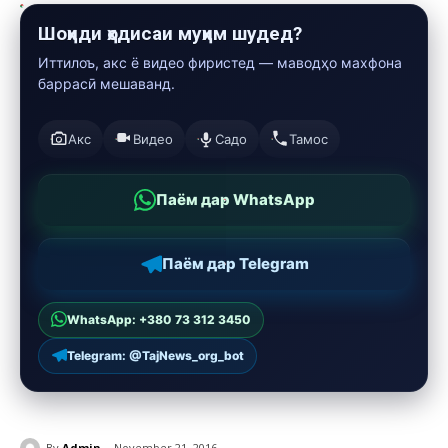
Шоҳиди ҳодисаи муҳим шудед?
Иттилоъ, акс ё видео фиристед — маводҳо махфона
баррасӣ мешаванд.
Акс
Видео
Садо
Тамос
Паём дар WhatsApp
Паём дар Telegram
WhatsApp: +380 73 312 3450
Telegram: @TajNews_org_bot
By
Admin