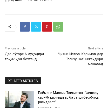
November 21, 2016
Previous article
Next article
Дар сӯхторе 6 муҳоҷири
Ҷияни Ислом Каримов дар
тоҷик ҷон бохтанд
“психушка” нигаҳдорӣ
мешавад
RELATED ARTICLES
Паймони Миллии Тоҷикистон: “Фишору
саркӯб дар кишвар ба сатҳи бесобиқа
расидааст”
October 10, 2025