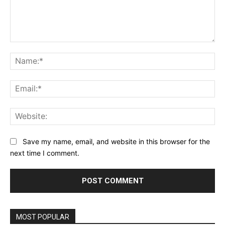
Comment:
Na
Ema
Web
Save my name, email, and website in this browser for the
next time I comment.
MOST POPULAR