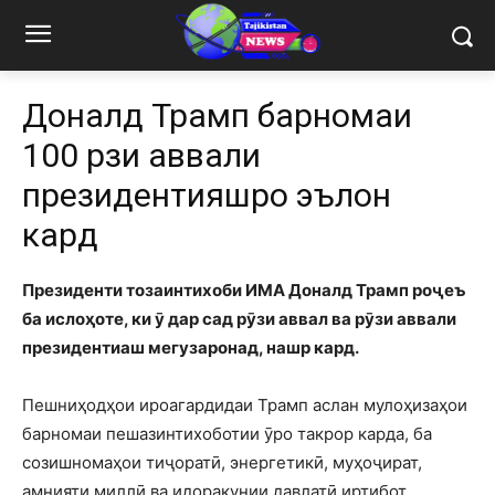
Доналд Трамп барномаи
100 рӯзи аввали
президентияшро эълон
кард
Президенти тозаинтихоби ИМА Доналд Трамп роҷеъ
ба ислоҳоте, ки ӯ дар сад рӯзи аввал ва рӯзи аввали
президентиаш мегузаронад, нашр кард.
Пешниҳодҳои ироагардидаи Трамп аслан мулоҳизаҳои
барномаи пешазинтихоботии ӯро такрор карда, ба
созишномаҳои тиҷоратӣ, энергетикӣ, муҳоҷират,
амнияти миллӣ ва идоракунии давлатӣ иртибот