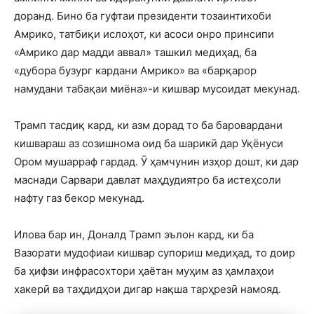
доранд. Бино ба гуфтаи президенти тозаинтихоби
Амрико, татбиқи ислоҳот, ки асоси онро принсипи
«Амрико дар мадди аввал» ташкил медиҳад, ба
«дубора бузург кардани Амрико» ва «барқарор
намудани табақаи миёна»-и кишвар мусоидат мекунад.
Трамп тасдиқ кард, ки азм дорад то ба баровардани
кишвараш аз созишнома оид ба шарикӣ дар Уқёнуси
Ором мушарраф гардад. Ӯ ҳамчунин изҳор дошт, ки дар
маснади Сарвари давлат маҳдудиятро ба истеҳсоли
нафту газ бекор мекунад.
Илова бар ин, Доналд Трамп эълон кард, ки ба
Вазорати мудофиаи кишвар супориш медиҳад, то доир
ба ҳифзи инфрасохтори ҳаётан муҳим аз ҳамлаҳои
хакерӣ ва таҳдидҳои дигар нақша тарҳрезӣ намояд.