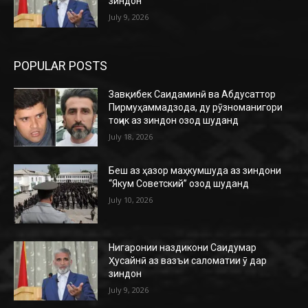
зиндон
July 9, 2026
POPULAR POSTS
Завқибек Саидаминӣ ва Абдусаттор
Пирмуҳаммадзода, ду рӯзноманигори
тоҷик аз зиндон озод шуданд
July 18, 2026
Беш аз ҳазор маҳкумшуда аз зиндони
“Якум Советский” озод шуданд
July 10, 2026
Нигаронии наздикони Саидумар
Ҳусайнӣ аз вазъи саломатии ӯ дар
зиндон
July 9, 2026