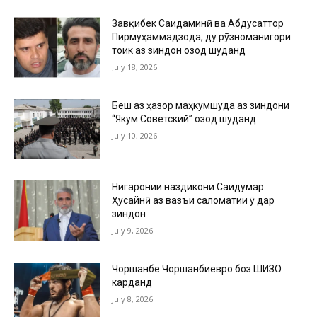
Завқибек Саидаминӣ ва Абдусаттор
Пирмуҳаммадзода, ду рӯзноманигори
тоҷик аз зиндон озод шуданд
July 18, 2026
Беш аз ҳазор маҳкумшуда аз зиндони
“Якум Советский” озод шуданд
July 10, 2026
Нигаронии наздикони Саидумар
Ҳусайнӣ аз вазъи саломатии ӯ дар
зиндон
July 9, 2026
Чоршанбе Чоршанбиевро боз ШИЗО
карданд
July 8, 2026