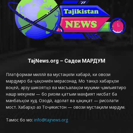
TajNews.org – Садои МАРДУМ
Платформаи миллӣ ва мустақили хабарӣ, ки овози
мардумро ба ҷаҳониён мерасонад. Мо танҳо хабарҳои
воқеӣ, арзу шикоятҳо ва масъалаҳои муҳими ҷамъиятиро
нашр мекунем — бо риояи қатъии махфият нисбат ба
манбаъҳои худ. Озодӣ, адолат ва ҳақиқат — рисолати
мост. Хабарҳо аз Тоҷикистон — овози мустақили мардум.
Тамос бо мо:
info@tajnews.org