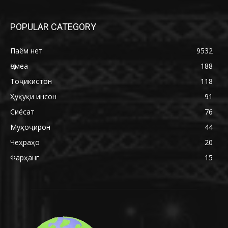
POPULAR CATEGORY
Паём нет
9532
Ҷомеа
188
Тоҷикистон
118
Ҳуқуқи инсон
91
Сиёсат
76
Муҳоҷирон
44
Чеҳраҳо
20
Фарҳанг
15