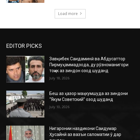
Load more
EDITOR PICKS
Завқибек Саидаминӣ ва Абдусаттор
Пирмуҳаммадзода, ду рӯзноманигори
тоҷик аз зиндон озод шуданд
July 18, 2026
Беш аз ҳазор маҳкумшуда аз зиндони
“Якум Советский” озод шуданд
July 10, 2026
Нигаронии наздикони Саидумар
Ҳусайнӣ аз вазъи саломатии ӯ дар