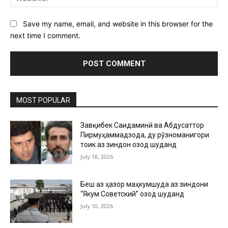
Save my name, email, and website in this browser for the
next time I comment.
MOST POPULAR
Завқибек Саидаминӣ ва Абдусаттор
Пирмуҳаммадзода, ду рӯзноманигори
тоҷик аз зиндон озод шуданд
July 18, 2026
Беш аз ҳазор маҳкумшуда аз зиндони
“Якум Советский” озод шуданд
July 10, 2026