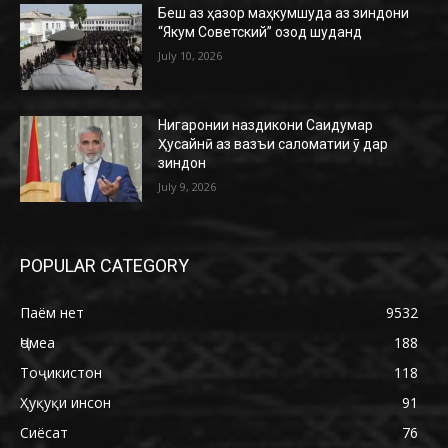
Беш аз ҳазор маҳкумшуда аз зиндони
“Якум Советский” озод шуданд
July 10, 2026
Нигаронии наздикони Саидумар
Ҳусайнӣ аз вазъи саломатии ӯ дар
зиндон
July 9, 2026
POPULAR CATEGORY
Паём нет
9532
Ҷомеа
188
Тоҷикистон
118
Ҳуқуқи инсон
91
Сиёсат
76