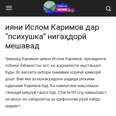
Ҷияни Ислом Каримов дар
“психушка” нигаҳдорӣ
мешавад
Ҷамшед Каримов ҷияни Ислом Каримов, президенти
собиқи Ӯзбакистон аст, ки журналисти мустаъқил
буда, бо васоити ахбори оммавии хориҷӣ ҳамкорӣ
дошт. Вай яке аз мунаққидони шадиди режими
худкомаи Каримов буд. Бо навиштани мақолаҳои
танқидӣ маъруф гашта буд. Charter97.org навиштааст,
ки акнун ин хабарнигор аз Шифохонаи рӯҳӣ пайдо
шудааст.