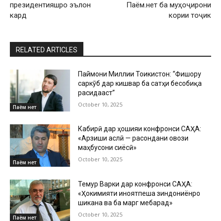
президентияшро эълон
Паём.нет ба муҳоҷирони
кард
кории тоҷик
RELATED ARTICLES
Паймони Миллии Тоҷикистон: “Фишору
саркӯб дар кишвар ба сатҳи бесобиқа
расидааст”
October 10, 2025
Паём нет
Кабирӣ дар ҳошияи конфронси САҲА:
«Арзиши аслӣ — расондани овози
маҳбусони сиёсӣ»
October 10, 2025
Паём нет
Темур Варки дар конфронси САҲА:
«Ҳокимияти ҷиноятпеша зиндониёнро
шиканҷа ва ба марг мебарад»
October 10, 2025
Паём нет