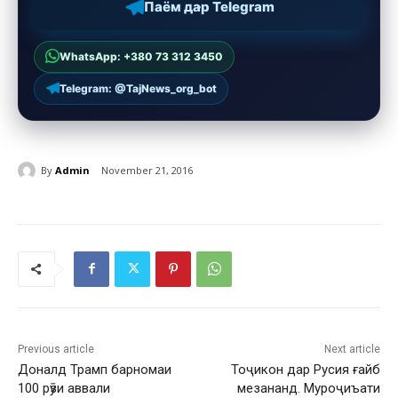
Паём дар Telegram
WhatsApp: +380 73 312 3450
Telegram: @TajNews_org_bot
By
Admin
November 21, 2016
Previous article
Next article
Доналд Трамп барномаи
Тоҷикон дар Русия ғайб
100 рӯзи аввали
мезананд. Муроҷиъати