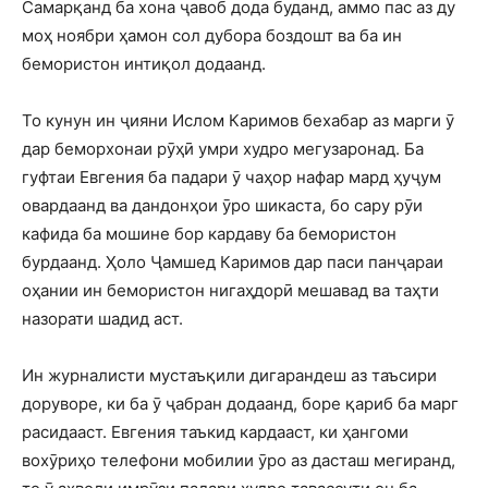
Самарқанд ба хона ҷавоб дода буданд, аммо пас аз ду
моҳ ноябри ҳамон сол дубора боздошт ва ба ин
бемористон интиқол додаанд.
То кунун ин ҷияни Ислом Каримов бехабар аз марги ӯ
дар беморхонаи рӯҳӣ умри худро мегузаронад. Ба
гуфтаи Евгения ба падари ӯ чаҳор нафар мард ҳуҷум
овардаанд ва дандонҳои ӯро шикаста, бо сару рӯи
кафида ба мошине бор кардаву ба бемористон
бурдаанд. Ҳоло Ҷамшед Каримов дар паси панҷараи
оҳании ин бемористон нигаҳдорӣ мешавад ва таҳти
назорати шадид аст.
Ин журналисти мустаъқили дигарандеш аз таъсири
доруворе, ки ба ӯ ҷабран додаанд, боре қариб ба марг
расидааст. Евгения таъкид кардааст, ки ҳангоми
вохӯриҳо телефони мобилии ӯро аз дасташ мегиранд,