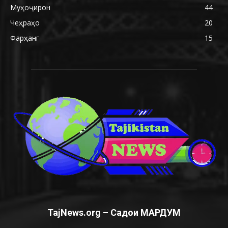
Муҳоҷирон
44
Чеҳраҳо
20
Фарҳанг
15
TajNews.org – Садои МАРДУМ