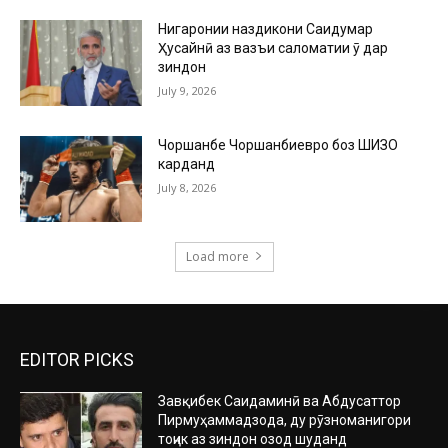
Нигаронии наздикони Саидумар
Ҳусайнӣ аз вазъи саломатии ӯ дар
зиндон
July 9, 2026
Чоршанбе Чоршанбиевро боз ШИЗО
карданд
July 8, 2026
Load more
EDITOR PICKS
Завқибек Саидаминӣ ва Абдусаттор
Пирмуҳаммадзода, ду рӯзноманигори
тоҷик аз зиндон озод шуданд