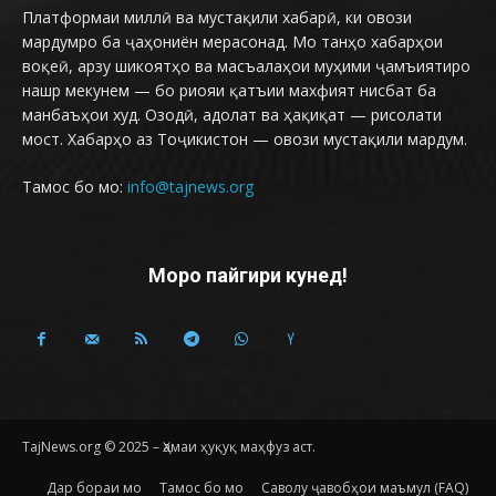
Платформаи миллӣ ва мустақили хабарӣ, ки овози
мардумро ба ҷаҳониён мерасонад. Мо танҳо хабарҳои
воқеӣ, арзу шикоятҳо ва масъалаҳои муҳими ҷамъиятиро
нашр мекунем — бо риояи қатъии махфият нисбат ба
манбаъҳои худ. Озодӣ, адолат ва ҳақиқат — рисолати
мост. Хабарҳо аз Тоҷикистон — овози мустақили мардум.
Тамос бо мо:
info@tajnews.org
Моро пайгири кунед!
TajNews.org © 2025 – Ҳамаи ҳуқуқ маҳфуз аст.
Дар бораи мо
Тамос бо мо
Саволу ҷавобҳои маъмул (FAQ)