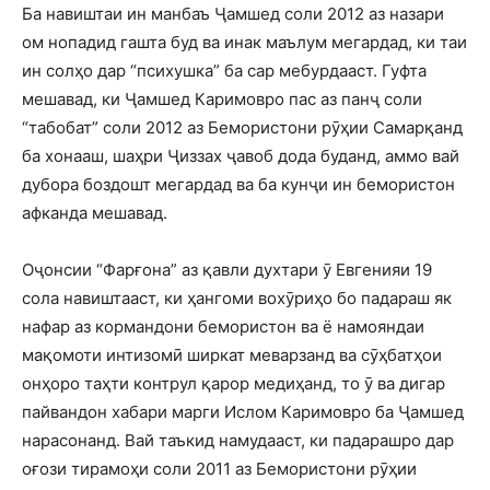
Ба навиштаи ин манбаъ Ҷамшед соли 2012 аз назари
ом нопадид гашта буд ва инак маълум мегардад, ки таи
ин солҳо дар “психушка” ба сар мебурдааст. Гуфта
мешавад, ки Ҷамшед Каримовро пас аз панҷ соли
“табобат” соли 2012 аз Бемористони рӯҳии Самарқанд
ба хонааш, шаҳри Ҷиззах ҷавоб дода буданд, аммо вай
дубора боздошт мегардад ва ба кунҷи ин бемористон
афканда мешавад.
Оҷонсии “Фарғона” аз қавли духтари ӯ Евгенияи 19
сола навиштааст, ки ҳангоми вохӯриҳо бо падараш як
нафар аз кормандони бемористон ва ё намояндаи
мақомоти интизомӣ ширкат меварзанд ва сӯҳбатҳои
онҳоро таҳти контрул қарор медиҳанд, то ӯ ва дигар
пайвандон хабари марги Ислом Каримовро ба Ҷамшед
нарасонанд. Вай таъкид намудааст, ки падарашро дар
оғози тирамоҳи соли 2011 аз Бемористони рӯҳии