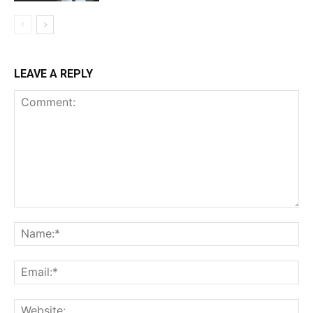
LEAVE A REPLY
Comment:
Na
Ema
Web