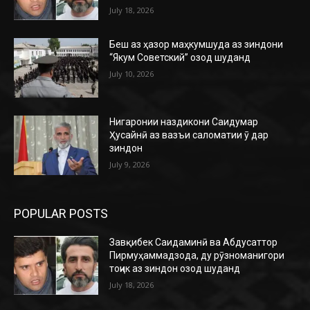
July 18, 2026
Беш аз ҳазор маҳкумшуда аз зиндони
“Якум Советский” озод шуданд
July 10, 2026
Нигаронии наздикони Саидумар
Ҳусайнӣ аз вазъи саломатии ӯ дар
зиндон
July 9, 2026
POPULAR POSTS
Завқибек Саидаминӣ ва Абдусаттор
Пирмуҳаммадзода, ду рӯзноманигори
тоҷик аз зиндон озод шуданд
July 18, 2026