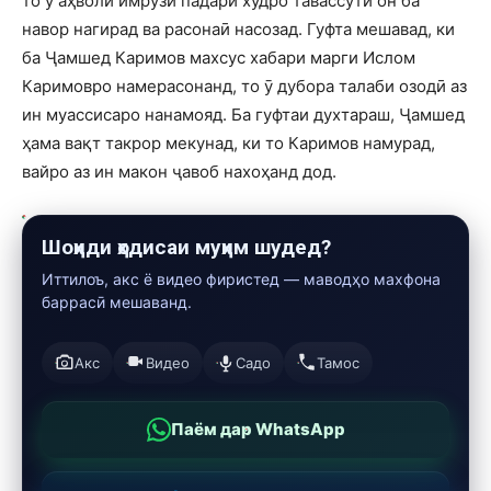
то ӯ аҳволи имрӯзи падари худро тавассути он ба
навор нагирад ва расонаӣ насозад. Гуфта мешавад, ки
ба Ҷамшед Каримов махсус хабари марги Ислом
Каримовро намерасонанд, то ӯ дубора талаби озодӣ аз
ин муассисаро нанамояд. Ба гуфтаи духтараш, Ҷамшед
ҳама вақт такрор мекунад, ки то Каримов намурад,
вайро аз ин макон ҷавоб нахоҳанд дод.
Шоҳиди ҳодисаи муҳим шудед?
Иттилоъ, акс ё видео фиристед — маводҳо махфона
баррасӣ мешаванд.
Акс
Видео
Садо
Тамос
Паём дар WhatsApp