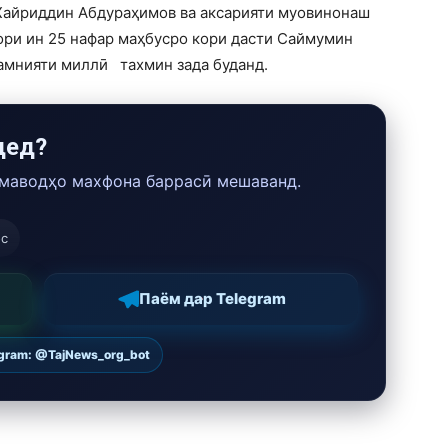
Хайриддин Абдураҳимов ва аксарияти муовинонаш
ори ин 25 нафар маҳбусро кори дасти Саймумин
амнияти миллӣ тахмин зада буданд.
дед?
 маводҳо махфона баррасӣ мешаванд.
ос
Паём дар Telegram
egram: @TajNews_org_bot