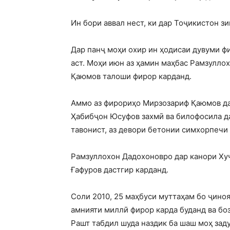
Ин бори аввал нест, ки дар Тоҷикистон з
Дар панҷ моҳи охир ин ҳодисаи дувуми ф
аст. Моҳи июн аз ҳамин маҳбас Рамзулло
Қаюмов талоши фирор карданд.
Аммо аз фирориҳо Мирзозариф Қаюмов дар
Ҳабибҷон Юсуфов захмӣ ва билофосила д
тавонист, аз девори бетонии симхорпечи 
Рамзуллохон Дадохоновро дар канори Хуҷ
Ғафуров дастгир карданд.
Соли 2010, 25 маҳбуси муттаҳам бо ҷино
амнияти миллӣ фирор карда буданд ва бо
Рашт табдил шуда наздик ба шаш моҳ заду