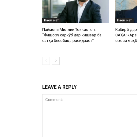
Паём нет
Паём нет
Паймони Миллии Тоҷикистон:
Кабирӣ да
“Фишору саркӯб дар кишвар ба
САҲА: «Арз
сатҳи бесобиқа расидааст”
овози маҳб
LEAVE A REPLY