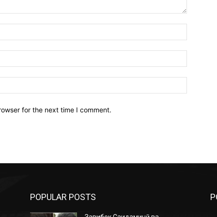
Name:*
Email:*
Website:
rowser for the next time I comment.
POPULAR POSTS
P
Завқибек Саидаминӣ ва