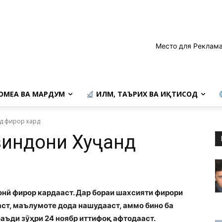
Место для Реклама
ОМЕА ВА МАРДУМ
ИЛМ, ТАЪРИХ ВА ИҚТИСОД
нд фирор кард
 зиндони Хуҷанд
онӣ фирор кардааст. Дар бораи шахсияти фирори
аст, маълумоте дода нашудааст, аммо бино ба
аъди зӯҳри 24 ноябр иттифоқ афтодааст.