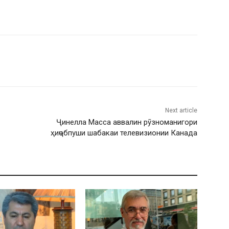
Next article
Ҷинелла Масса аввалин рӯзноманигори
ҳиҷобпуши шабакаи телевизионии Канада