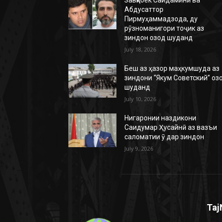
Абдусаттор
Пирмуҳаммадзода, ду
рӯзноманигори тоҷик аз
зиндон озод шуданд
July 18, 2026
Беш аз ҳазор маҳкумшуда аз
зиндони “Якум Советский” оз
шуданд
July 10, 2026
Нигаронии наздикони
Саидумар Ҳусайнӣ аз вазъи
саломатии ӯ дар зиндон
July 9, 2026
Taj