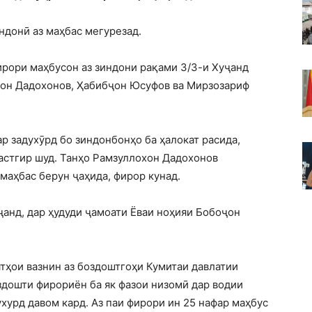
индонӣ аз маҳбас мегурезад.
ирори маҳбусон аз зиндони рақами 3/3-и Хуҷанд
хон Дадохонов, Ҳабибҷон Юсуфов ва Мирзозариф
 задухӯрд бо зиндонбонҳо ба ҳалокат расида,
астгир шуд. Танҳо Рамзуллохон Дадохонов
маҳбас берун ҷаҳида, фирор кунад.
анд, дар ҳудуди ҷамоати Ёваи ноҳияи Бобоҷон
ятҳои вазнин аз боздоштгоҳи Кумитаи давлатии
здошти фирориён ба як фазои низомӣ дар водии
хурд давом кард. Аз паи фирори ин 25 нафар маҳбус