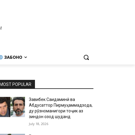
!
ЗАБОНҲО
MOST POPULAR
Завқибек Саидаминӣ ва
Абдусаттор Пирмуҳаммадзода,
ду рӯзноманигори тоҷик аз
зиндон озод шуданд
July 18, 2026