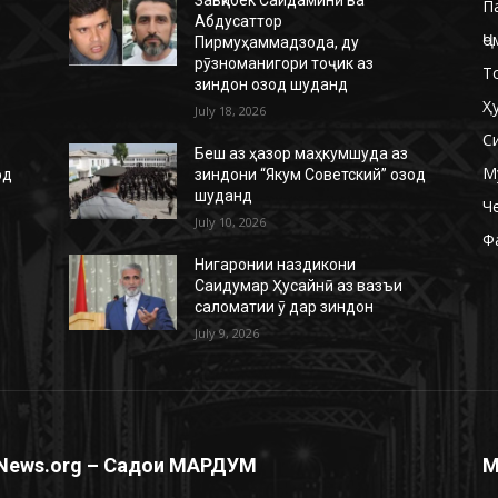
П
Абдусаттор
Ҷо
Пирмуҳаммадзода, ду
рӯзноманигори тоҷик аз
Т
зиндон озод шуданд
Ҳ
July 18, 2026
С
Беш аз ҳазор маҳкумшуда аз
М
од
зиндони “Якум Советский” озод
шуданд
Ч
July 10, 2026
Ф
Нигаронии наздикони
Саидумар Ҳусайнӣ аз вазъи
саломатии ӯ дар зиндон
July 9, 2026
News.org – Садои МАРДУМ
М