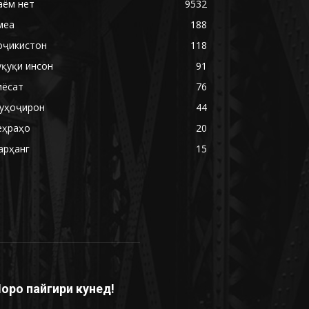
аём нет
9532
меа
188
оҷикистон
118
уқуқи инсон
91
иёсат
76
уҳоҷирон
44
еҳраҳо
20
арҳанг
15
оро пайгири кунед!