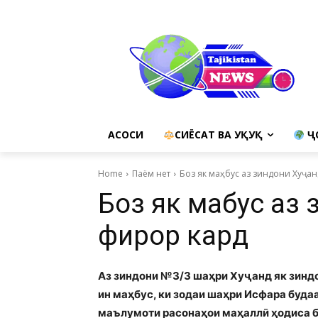
АСОСИ
СИЁСАТ ВА ҲУҚУҚ
Ҷ
Home
Паём нет
Боз як маҳбус аз зиндони Хуҷа
Боз як маҳбус аз
фирор кард
Аз зиндони №3/3 шаҳри Хуҷанд як зинд
ин маҳбус, ки зодаи шаҳри Исфара буда
маълумоти расонаҳои маҳаллӣ ҳодиса б