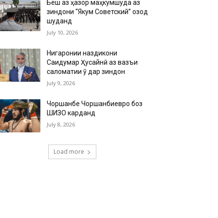
Беш аз ҳазор маҳкумшуда аз
зиндони “Якум Советский” озод
шуданд
July 10, 2026
Нигаронии наздикони
Саидумар Ҳусайнӣ аз вазъи
саломатии ӯ дар зиндон
July 9, 2026
Чоршанбе Чоршанбиевро боз
ШИЗО карданд
July 8, 2026
Load more