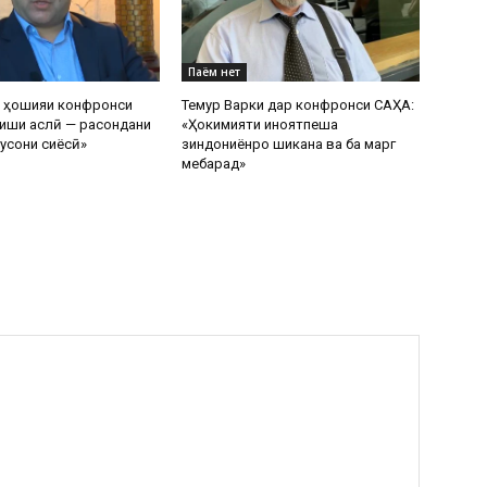
Паём нет
р ҳошияи конфронси
Темур Варки дар конфронси САҲА:
иши аслӣ — расондани
«Ҳокимияти ҷиноятпеша
усони сиёсӣ»
зиндониёнро шиканҷа ва ба марг
мебарад»