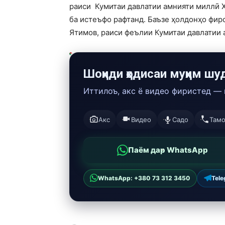
раиси Кумитаи давлатии амнияти миллӣ 
ба истеъфо рафтанд. Баъзе ҳолдонҳо фир
Ятимов, раиси феълии Кумитаи давлатии 
Шоҳиди ҳодисаи муҳим шу
Иттилоъ, акс ё видео фиристед —
Акс
Видео
Садо
Там
Паём дар WhatsApp
WhatsApp: +380 73 312 3450
Tel