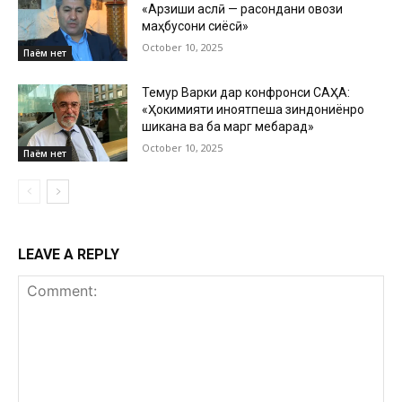
«Арзиши аслӣ — расондани овози
маҳбусони сиёсӣ»
October 10, 2025
Паём нет
Темур Варки дар конфронси САҲА:
«Ҳокимияти ҷиноятпеша зиндониёнро
шиканҷа ва ба марг мебарад»
October 10, 2025
Паём нет
LEAVE A REPLY