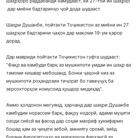
шаҳрҳоро раддабандӣ намудааст, ки 27-тои ин шаҳрҳо
дар миёни бадтаринҳо ҷой дода шудааст.
Шаҳри Душанбе, пойтахти Тоҷикистон аз миёни ин 27
шаҳрҳои бадтарини ҷаҳон дар мақоми 19-ум қарор
дорад.
Дар мавриди пойтахти Тоҷикистон гуфта шудааст:
“Фақр ва камбуди барқ аз мушкилоти умдаи ин шаҳр ва
тамоми кишвар мебошанд. Бонки ҷаҳонӣ низ аз
мушкилоти роҳандозии тиҷорат бо таваҷҷуҳ ба
зерсохторҳои номусоид ҳушдор медиҳад”.
Аммо ҳолдонон мегуянд, ҳарчанд дар шаҳри Душанбе
камбудии норасоии барқ, фақру нодорӣ, адами муҳити
озоди сиёсӣ ва фасод дар соҳаи маориф ҳукмфармо
бошад ҳам аз ҷиҳати зебоӣ, амнияту оромӣ, зиёд
будани фароғатгоҳҳо ва марказҳои фарҳангӣ аз