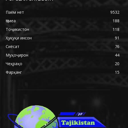
Паём нет
9532
Ҷомеа
188
Тоҷикистон
118
Ҳуқуқи инсон
91
Сиёсат
76
Муҳоҷирон
44
Чеҳраҳо
20
Фарҳанг
15