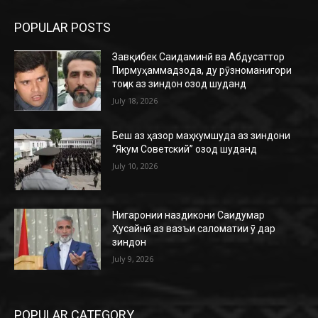
POPULAR POSTS
Завқибек Саидаминӣ ва Абдусаттор
Пирмуҳаммадзода, ду рӯзноманигори
тоҷик аз зиндон озод шуданд
July 18, 2026
Беш аз ҳазор маҳкумшуда аз зиндони
“Якум Советский” озод шуданд
July 10, 2026
Нигаронии наздикони Саидумар
Ҳусайнӣ аз вазъи саломатии ӯ дар
зиндон
July 9, 2026
POPULAR CATEGORY