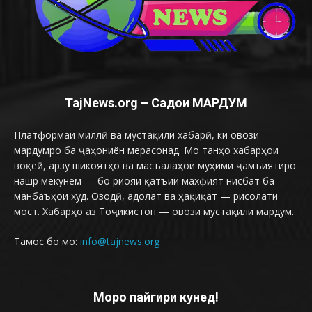
TajNews.org – Садои МАРДУМ
Платформаи миллӣ ва мустақили хабарӣ, ки овози
мардумро ба ҷаҳониён мерасонад. Мо танҳо хабарҳои
воқеӣ, арзу шикоятҳо ва масъалаҳои муҳими ҷамъиятиро
нашр мекунем — бо риояи қатъии махфият нисбат ба
манбаъҳои худ. Озодӣ, адолат ва ҳақиқат — рисолати
мост. Хабарҳо аз Тоҷикистон — овози мустақили мардум.
Тамос бо мо:
info@tajnews.org
Моро пайгири кунед!