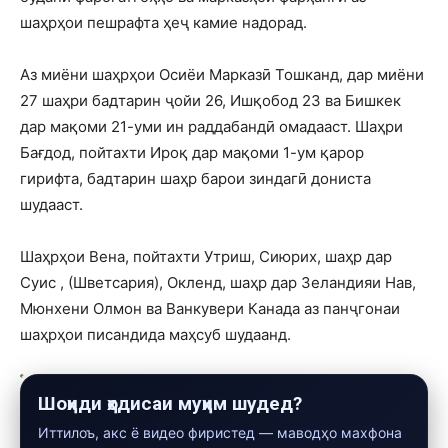
шаҳрҳои пешрафта ҳеҷ камие надорад.
Аз миёни шаҳрҳои Осиёи Марказӣ Тошканд, дар миёни
27 шаҳри бадтарин ҷойи 26, Ишқобод 23 ва Бишкек
дар мақоми 21-уми ин раддабандӣ омадааст. Шаҳри
Бағдод, пойтахти Ироқ дар мақоми 1-ум қарор
гирифта, бадтарин шаҳр барои зиндагӣ дониста
шудааст.
Шаҳрҳои Вена, пойтахти Утриш, Сиюрих, шаҳр дар
Суис , (Шветсария), Окленд, шаҳр дар Зеландияи Нав,
Мюнхени Олмон ва Ванкувери Канада аз панҷгонаи
шаҳрҳои писандида маҳсуб шудаанд.
Шоҳиди ҳодисаи муҳим шудед?
Иттилоъ, акс ё видео фиристед — маводҳо махфона