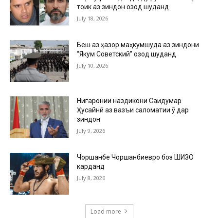
тоҷик аз зиндон озод шуданд
July 18, 2026
Беш аз ҳазор маҳкумшуда аз зиндони
“Якум Советский” озод шуданд
July 10, 2026
Нигаронии наздикони Саидумар
Ҳусайнӣ аз вазъи саломатии ӯ дар
зиндон
July 9, 2026
Чоршанбе Чоршанбиевро боз ШИЗО
карданд
July 8, 2026
Load more