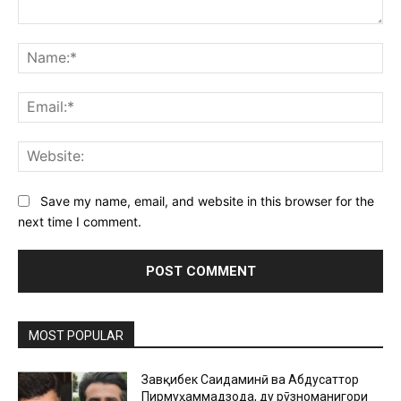
Comment:
Na
Ema
Web
Save my name, email, and website in this browser for the
next time I comment.
MOST POPULAR
Завқибек Саидаминӣ ва Абдусаттор
Пирмуҳаммадзода, ду рӯзноманигори