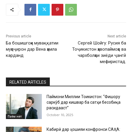
Previous article
Next article
Ба бошишгоҳи муваққатии
Сергей Шойгу: Русия ба
муҳоҷирон дар Вена ҳамла
Тоҷикистон ҳавопаймоҳо ва
карданд
чархболҳои зиёди ҷангӣ
мефиристад.
RELATED ARTICLES
Паймони Миллии Тоҷикистон: “Фишору
саркӯб дар кишвар ба сатҳи бесобиқа
расидааст”
October 10, 2025
Паём нет
Кабирӣ дар ҳошияи конфронси САҲА: