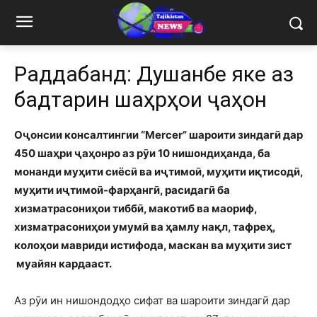
Раддабандӣ: Душанбе яке аз
бадтарин шаҳрҳои ҷаҳон
Оҷонсии консалтингии “Mercer” шароити зиндагӣ дар
450 шаҳри ҷаҳонро аз рӯи 10 нишондиҳанда, ба
монанди муҳити сиёсӣ ва иҷтимоӣ, муҳити иқтисодӣ,
муҳити иҷтимоӣ-фарҳангӣ, расидагӣ ба
хизматрасониҳои тиббӣ, макотиб ва маориф,
хизматрасониҳои умумӣ ва ҳамлу нақл, тафреҳ,
колоҳои мавриди истифода, маскан ва муҳити зист
муайян кардааст.
Аз рӯи ин нишондодҳо сифат ва шароити зиндагӣ дар