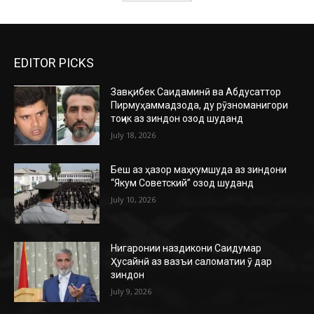
EDITOR PICKS
Завқибек Саидаминӣ ва Абдусаттор
Пирмуҳаммадзода, ду рӯзноманигори
тоҷик аз зиндон озод шуданд
July 18, 2026
Беш аз ҳазор маҳкумшуда аз зиндони
“Якум Советский” озод шуданд
July 10, 2026
Нигаронии наздикони Саидумар
Ҳусайнӣ аз вазъи саломатии ӯ дар
зиндон
July 9, 2026