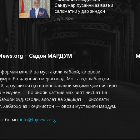
Саидумар Ҳусайнӣ аз вазъи
саломатии ӯ дар зиндон
July 9, 2026
News.org – Садои МАРДУМ
М
формаи миллӣ ва мустақили хабарӣ, ки овози
думро ба ҷаҳониён мерасонад. Мо танҳо хабарҳои
еӣ, арзу шикоятҳо ва масъалаҳои муҳими ҷамъиятиро
р мекунем — бо риояи қатъии махфият нисбат ба
аъҳои худ. Озодӣ, адолат ва ҳақиқат — рисолати
. Хабарҳо аз Тоҷикистон — овози мустақили мардум.
ос бо мо:
info@tajnews.org