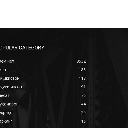
OPULAR CATEGORY
аём нет
9532
меа
188
оҷикистон
118
уқуқи инсон
91
иёсат
76
уҳоҷирон
44
еҳраҳо
20
арҳанг
15