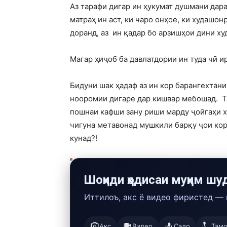
Аз тарафи дигар ин ҳукумат душмани дар
матраҳ ин аст, ки чаро онҳое, ки худаш
доранд, аз ин қадар бо арзишҳои дини ху
Магар ҳиҷоб ба давлатдории ин туда чӣ и
Бидуни шак ҳадаф аз ин кор барангехтани
нооромии дигаре дар кишвар мебошад. Та
пошнаи кафши зану риши марду ҷойгаҳи х
чигуна метавонад мушкили барқу ҷои кор
кунад?!
Шоҳиди ҳодисаи муҳим шу
Иттилоъ, акс ё видео фиристед —
Акс
Видео
Садо
Там