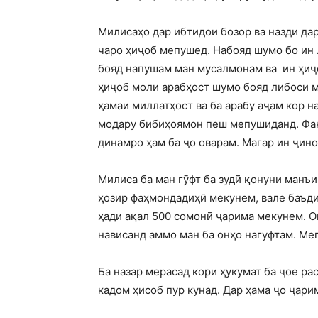
Милисаҳо дар ибтидои бозор ва назди дар
чаро ҳиҷоб мепушед. Набояд шумо бо ин 
бояд напушам ман мусалмонам ва ин ҳиҷо
ҳиҷоб моли арабҳост шумо бояд либоси 
ҳамаи миллатҳост ва ба арабу аҷам кор н
модару бибиҳоямон пеш мепушиданд. Фақ
динамро ҳам ба ҷо оварам. Магар ин ҷино
Милиса ба ман гӯфт ба зудӣ қонуни манъ
ҳозир фаҳмондадиҳӣ мекунем, вале баъди
ҳади ақал 500 сомонӣ ҷарима мекунем. О
нависанд аммо ман ба онҳо нагуфтам. Мег
Ба назар мерасад кори ҳукумат ба ҷое ра
кадом ҳисоб пур кунад. Дар ҳама ҷо ҷари