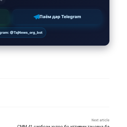
Паём дар Telegram
egram: @TajNews_org_bot
Next article
СММ 41 сарбози худро бо иттиҳоми таҷовуз ба