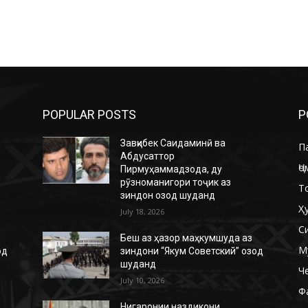
POPULAR POSTS
P
Завқибек Саидаминӣ ва
П
Абдусаттор
Ҷо
Пирмуҳаммадзода, ду
рӯзноманигори тоҷик аз
Т
зиндон озод шуданд
Ҳ
July 18, 2026
С
Беш аз ҳазор маҳкумшуда аз
М
од
зиндони “Якум Советский” озод
шуданд
Ч
July 10, 2026
Ф
Нигаронии наздикони