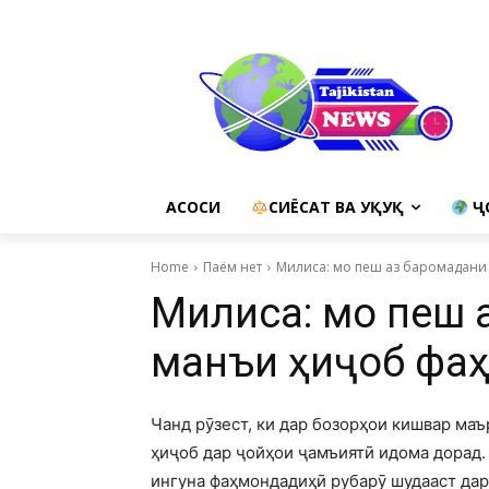
АСОСИ
СИЁСАТ ВА ҲУҚУҚ
Ҷ
Home
Паём нет
Милиса: мо пеш аз баромадани 
Милиса: мо пеш 
манъи ҳиҷоб фа
Чанд рӯзест, ки дар бозорҳои кишвар ма
ҳиҷоб дар ҷойҳои ҷамъиятӣ идома дорад. 
ингуна фаҳмондадиҳӣ рубарӯ шудааст дар 