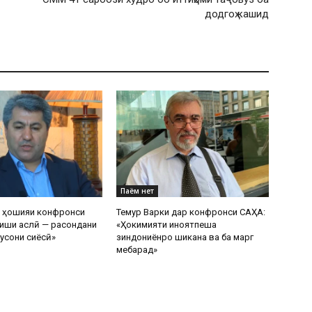
додгоҳ кашид
Паём нет
р ҳошияи конфронси
Темур Варки дар конфронси САҲА:
иши аслӣ — расондани
«Ҳокимияти ҷиноятпеша
усони сиёсӣ»
зиндониёнро шиканҷа ва ба марг
мебарад»