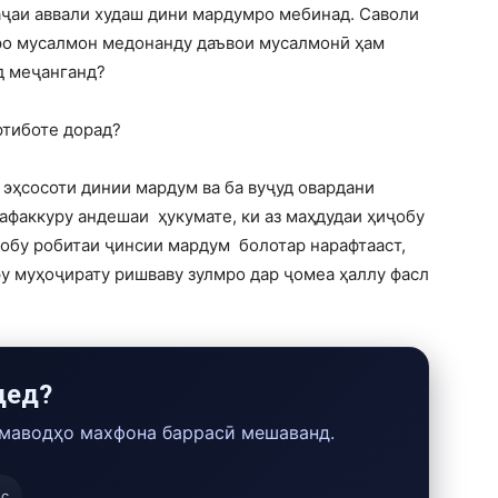
аҷаи аввали худаш дини мардумро мебинад. Саволи
онро мусалмон медонанду даъвои мусалмонӣ ҳам
д меҷанганд?
ртиботе дорад?
 эҳсосоти динии мардум ва ба вуҷуд овардани
факкуру андешаи ҳукумате, ки аз маҳдудаи ҳиҷобу
обу робитаи ҷинсии мардум болотар нарафтааст,
у муҳоҷирату ришваву зулмро дар ҷомеа ҳаллу фасл
дед?
 маводҳо махфона баррасӣ мешаванд.
ос