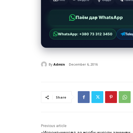
Паём дар WhatsApp
WhatsApp: +380 73 312 3450
Tel
By
Admin
December 6, 2016
Share
Previous article
«Исроил»мехоҳад аз ҳисоби ишғоли заминҳои