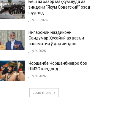
Беш аз ҳазор маҳкумшуда аз
зиндони “Якум Советский” озод
шуданд
July 10, 2026
Нигаронии наздикони
Саидумар Ҳусайнӣ аз вазъи
саломатии ӯ дар зиндон
July 9, 2026
Чоршанбе Чоршанбиевро боз
ШИЗО карданд
July 8, 2026
Load more