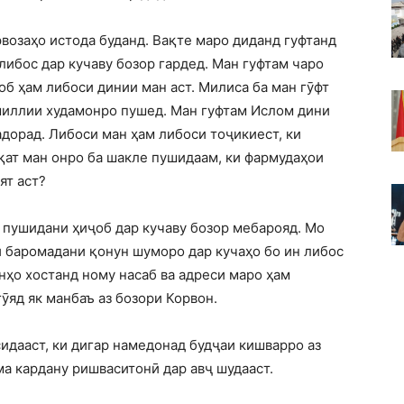
возаҳо истода буданд. Вақте маро диданд гуфтанд
либос дар кучаву бозор гардед. Ман гуфтам чаро
б ҳам либоси динии ман аст. Милиса ба ман гӯфт
миллии худамонро пушед. Ман гуфтам Ислом дини
адорад. Либоси ман ҳам либоси тоҷикиест, ки
ат ман онро ба шакле пушидаам, ки фармудаҳои
ят аст?
и пушидани ҳиҷоб дар кучаву бозор мебарояд. Мо
 баромадани қонун шуморо дар кучаҳо бо ин либос
нҳо хостанд ному насаб ва адреси маро ҳам
ӯяд як манбаъ аз бозори Корвон.
сидааст, ки дигар намедонад будҷаи кишварро аз
ма кардану ришваситонӣ дар авҷ шудааст.