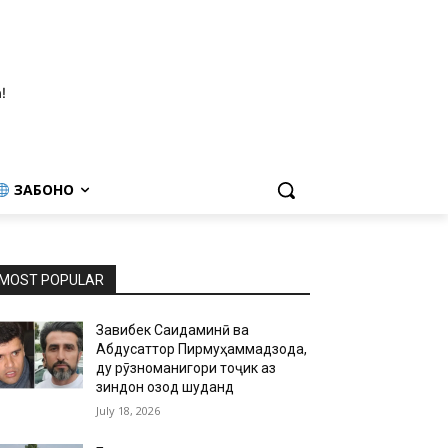
!
ЗАБОНҲО
MOST POPULAR
Завқибек Саидаминӣ ва
Абдусаттор Пирмуҳаммадзода,
ду рӯзноманигори тоҷик аз
зиндон озод шуданд
July 18, 2026