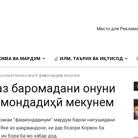
Место для Реклама
ОМЕА ВА МАРДУМ
ИЛМ, ТАЪРИХ ВА ИҚТИСОД
қонуни манъи ҳиҷоб фаҳмондадиҳӣ мекунем
аз баромадани қонуни
ҳмондадиҳӣ мекунем
ъракаи “фаҳмондадиҳии” мардум барои напушидани
Яке аз шаҳрвандоне, ки дар бозори Корвон ба
ин бора ба мо хабар дод.