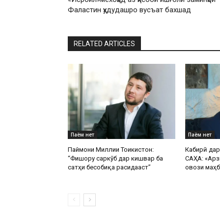
Фаластин ҳудудашро вусъат бахшад
RELATED ARTICLES
Паём нет
Паём нет
Паймони Миллии Тоҷикистон:
Кабирӣ да
“Фишору саркӯб дар кишвар ба
САҲА: «Арз
сатҳи бесобиқа расидааст”
овози маҳб