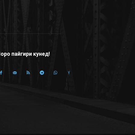
оро пайгири кунед!