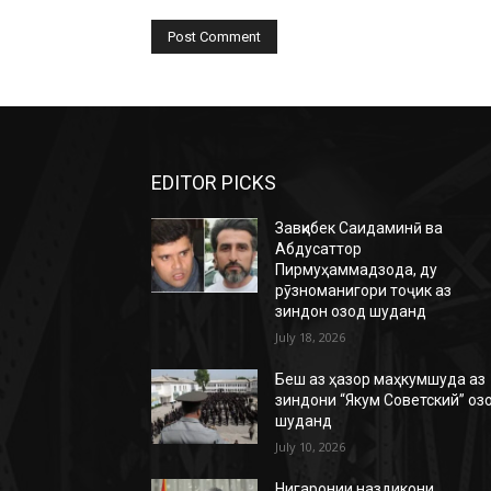
EDITOR PICKS
Завқибек Саидаминӣ ва
Абдусаттор
Пирмуҳаммадзода, ду
рӯзноманигори тоҷик аз
зиндон озод шуданд
July 18, 2026
Беш аз ҳазор маҳкумшуда аз
зиндони “Якум Советский” оз
шуданд
July 10, 2026
Нигаронии наздикони