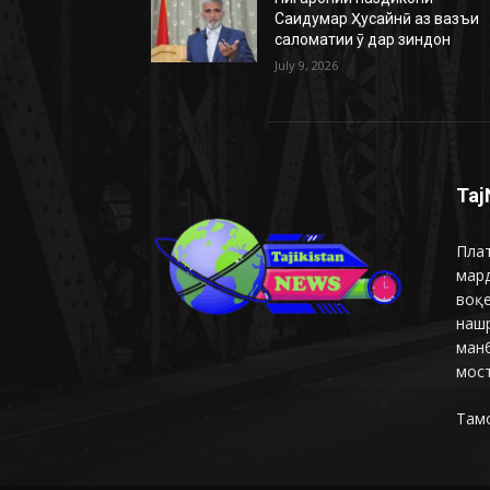
Саидумар Ҳусайнӣ аз вазъи
саломатии ӯ дар зиндон
July 9, 2026
Taj
Плат
мар
воқ
наш
манб
мост
Там