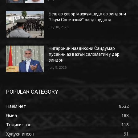
Беш аз ҳазор маҳкумшуда аз зиндони
“Якум Советский” озод шуданд
July 10, 2026
Нигаронии наздикони Саидумар
Ҳусайнӣ аз вазъи саломатии ӯ дар
зиндон
July 9, 2026
POPULAR CATEGORY
Паём нет
9532
Ҷомеа
188
Тоҷикистон
118
Ҳуқуқи инсон
91