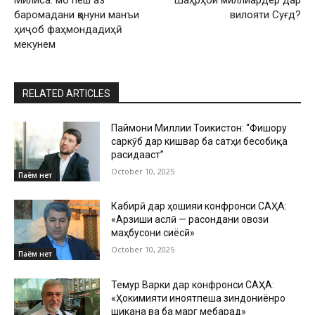
баромадани қонуни манъи
вилояти Суғд?
ҳиҷоб фаҳмондадиҳӣ
мекунем
RELATED ARTICLES
Паймони Миллии Тоҷикистон: “Фишору
саркӯб дар кишвар ба сатҳи бесобиқа
расидааст”
October 10, 2025
Паём нет
Кабирӣ дар ҳошияи конфронси САҲА:
«Арзиши аслӣ — расондани овози
маҳбусони сиёсӣ»
October 10, 2025
Паём нет
Темур Варки дар конфронси САҲА:
«Ҳокимияти ҷиноятпеша зиндониёнро
шиканҷа ва ба марг мебарад»