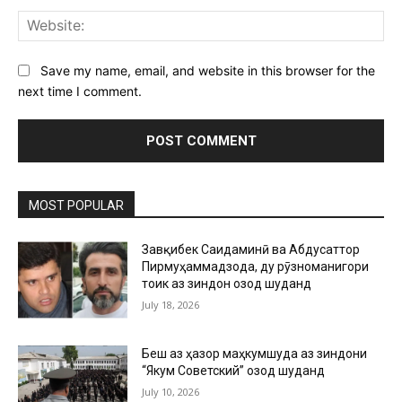
Web
Save my name, email, and website in this browser for the
next time I comment.
MOST POPULAR
Завқибек Саидаминӣ ва Абдусаттор
Пирмуҳаммадзода, ду рӯзноманигори
тоҷик аз зиндон озод шуданд
July 18, 2026
Беш аз ҳазор маҳкумшуда аз зиндони
“Якум Советский” озод шуданд
July 10, 2026