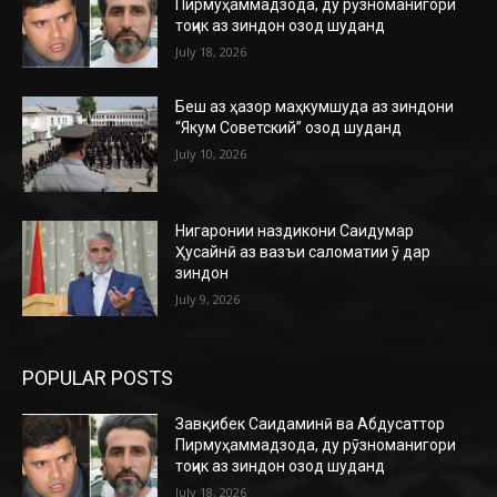
Пирмуҳаммадзода, ду рӯзноманигори
тоҷик аз зиндон озод шуданд
July 18, 2026
Беш аз ҳазор маҳкумшуда аз зиндони
“Якум Советский” озод шуданд
July 10, 2026
Нигаронии наздикони Саидумар
Ҳусайнӣ аз вазъи саломатии ӯ дар
зиндон
July 9, 2026
POPULAR POSTS
Завқибек Саидаминӣ ва Абдусаттор
Пирмуҳаммадзода, ду рӯзноманигори
тоҷик аз зиндон озод шуданд
July 18, 2026