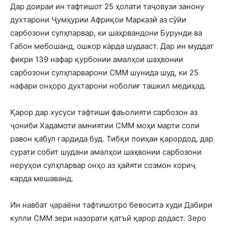
Дар доираи ин тафтишот 25 ҳолати таҷовузи занону
духтарони Ҷумҳурии Африқои Марказӣ аз сӯйи
сарбозони сулҳпарвар, ки шаҳрвандони Бурунди ва
Габон мебошанд, ошкор карда шудааст. Дар ин муддат
фикри 139 нафар қурбонии амалҳои шаҳвонии
сарбозони сулҳпарварони СММ шунида шуд, ки 25
нафари онҳоро духтарони ноболиғ ташкил медиҳад.
Қарор дар хусуси тафтиши фаъолияти сарбозон аз
ҷониби Хадамоти амниятии СММ моҳи марти соли
равон қабул гардида буд. Тибқи лоиҳаи қарордод, дар
сурати собит шудани амалҳои шаҳвонии сарбозони
неруҳои сулҳпарвар онҳо аз ҳайяти созмон хориҷ
карда мешаванд.
Ин навбат ҷараёни тафтишотро бевосита худи Дабири
кулли СММ зери назорати қатъӣ қарор додаст. Зеро