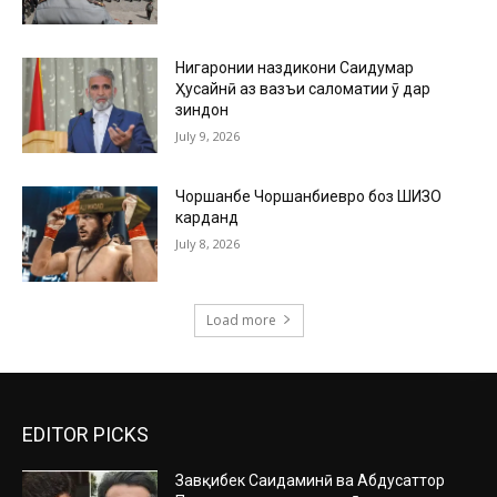
Нигаронии наздикони Саидумар
Ҳусайнӣ аз вазъи саломатии ӯ дар
зиндон
July 9, 2026
Чоршанбе Чоршанбиевро боз ШИЗО
карданд
July 8, 2026
Load more
EDITOR PICKS
Завқибек Саидаминӣ ва Абдусаттор