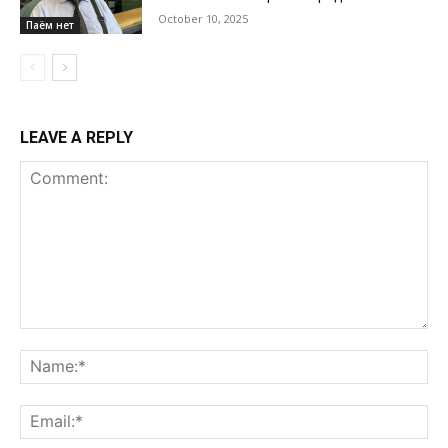
October 10, 2025
Паём нет
LEAVE A REPLY
Comment:
Na
Ema