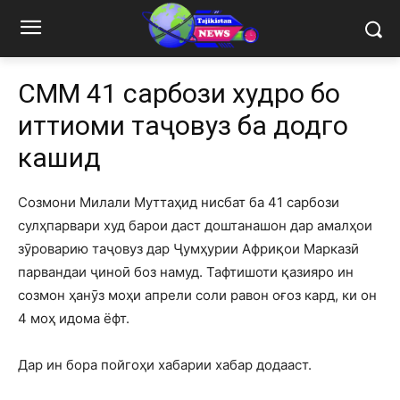
СММ 41 сарбози худро бо
иттиҳоми таҷовуз ба додгоҳ
кашид
Созмони Милали Муттаҳид нисбат ба 41 сарбози
сулҳпарвари худ барои даст доштанашон дар амалҳои
зӯроварию таҷовуз дар Ҷумҳурии Африқои Марказӣ
парвандаи ҷиноӣ боз намуд. Тафтишоти қазияро ин
созмон ҳанӯз моҳи апрели соли равон оғоз кард, ки он
4 моҳ идома ёфт.
Дар ин бора пойгоҳи хабарии хабар додааст.