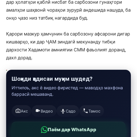
дар ҳолатҳои қаблӣ нисбат ба сарбозони гунаҳгори
амалҳои шаҳвонӣ чораҳои зурурӣ андешида нашуда, ба
онҳо ҷазо низ татбиқ нагардида буд.
Қарори мазкур ҳамчунин ба сарбозону афсарони дигар
кишварҳо, ки дар ҶАМ зиндагӣ мекунанду тибқи
дархости Хадамоти амниятии СММ фаъолият доранд,
дахл дорад.
Шоҳиди ҳодисаи муҳим шудед?
Иттилоъ, акс ё видео фиристед — маводҳо махфона
баррасӣ мешаванд.
Акс
Видео
Садо
Тамос
Паём дар WhatsApp