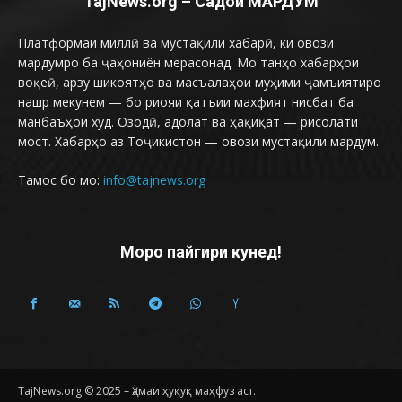
TajNews.org – Садои МАРДУМ
Платформаи миллӣ ва мустақили хабарӣ, ки овози
мардумро ба ҷаҳониён мерасонад. Мо танҳо хабарҳои
воқеӣ, арзу шикоятҳо ва масъалаҳои муҳими ҷамъиятиро
нашр мекунем — бо риояи қатъии махфият нисбат ба
манбаъҳои худ. Озодӣ, адолат ва ҳақиқат — рисолати
мост. Хабарҳо аз Тоҷикистон — овози мустақили мардум.
Тамос бо мо:
info@tajnews.org
Моро пайгири кунед!
TajNews.org © 2025 – Ҳамаи ҳуқуқ маҳфуз аст.