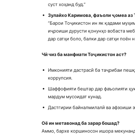
суст хоҳанд буд.”
Зулайхо Каримова, фаъоли ҷомеа аз 
“Барои Тоҷикистон ин як қадами муҳим
иҷроиши дурусти қонунҳо вобаста меб
дар сатҳи боло, балки дар сатҳи поён н
Чӣ чиз ба манфиати Тоҷикистон аст?
Имконияти дастрасӣ ба таҷрибаи пеш
коррупсия.
Шаффофияти бештар дар фаъолияти ҳук
мардум мусоидат кунад.
Дастгирии байналмилалӣ ва афзоиши э
Оё ин метавонад ба зарар бошад?
Аммо, бархе коршиносон ишора мекунанд,