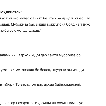
Тоҷикистон:
 аст, аммо муваффақият бештар ба иродаи сиёсӣ ва
ошад. Мубориза бар зидди коррупсия бояд на танҳо
из ба роҳ монда шавад.”
қадами кишварҳои ИДМ дар самти мубориза бо
умат, ки метавонад ба баланд шудани эътимоди
ътибори Тоҷикистон дар арсаи байналмилалӣ.
 ки агар назорат ва иҷроиши ин созишнома суст