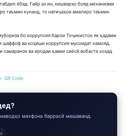
 табдил ёбад. Ғайр аз ин, кишварҳо бояд механизми
ро таъмин кунанд, то натиҷаҳои амалиро таъмин
убориза бо коррупсия барои Тоҷикистон як қадами
ои шаффоф ва коҳиши коррупсия мусоидат намояд.
и самаранок ва иродаи қавии сиёсӣ вобаста хоҳад
y
QR Code
дед?
 маводҳо махфона баррасӣ мешаванд.
ос