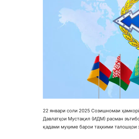
22 январи соли 2025 Созишномаи ҳамкорӣ
Давлатҳои Мустақил (ИДМ) расман эътибо
қадами муҳиме барои таҳкими талошҳои х