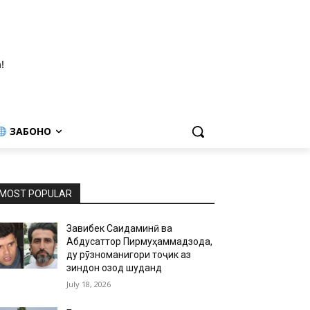
!
ЗАБОНҲО
MOST POPULAR
Завқибек Саидаминӣ ва
Абдусаттор Пирмуҳаммадзода,
ду рӯзноманигори тоҷик аз
зиндон озод шуданд
July 18, 2026