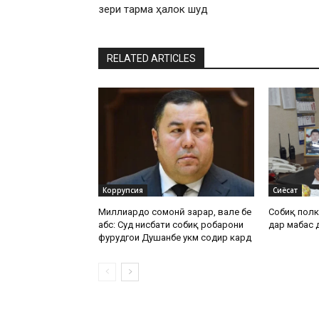
зери тарма ҳалок шуд
RELATED ARTICLES
Коррупсия
Сиёсат
Миллиардҳо сомонӣ зарар, вале бе
Собиқ полк
ҳабс: Суд нисбати собиқ роҳбарони
дар маҳбас
фурудгоҳи Душанбе ҳукм содир кард