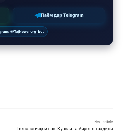
Паём дар Telegram
egram: @TajNews_org_bot
Next article
р
Технологияҳои нав: Қувваи тағйирот ё таҳдиди