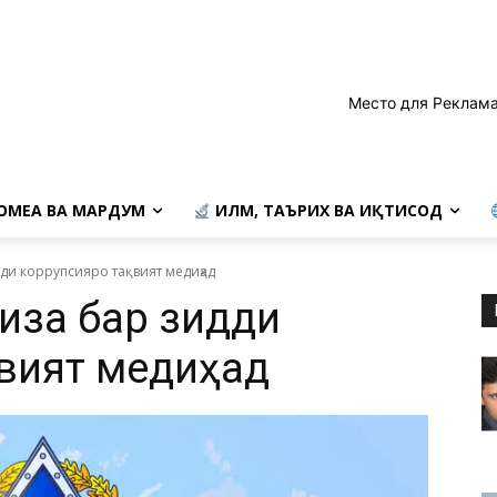
Место для Реклама
ОМЕА ВА МАРДУМ
ИЛМ, ТАЪРИХ ВА ИҚТИСОД
ди коррупсияро тақвият медиҳад
риза бар зидди
вият медиҳад