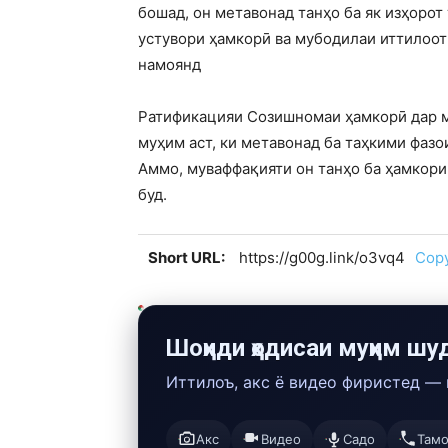
бошад, он метавонад танҳо ба як изҳорот
устувори ҳамкорӣ ва мубодилаи иттилоот
намоянд
Ратификацияи Созишномаи ҳамкорӣ дар м
муҳим аст, ки метавонад ба таҳкими фаз
Аммо, муваффақияти он танҳо ба ҳамкори
буд.
Short URL:
https://g00g.link/o3vq4
Cop
Шоҳиди ҳодисаи муҳим шу
Иттилоъ, акс ё видео фиристед —
Акс
Видео
Садо
Там