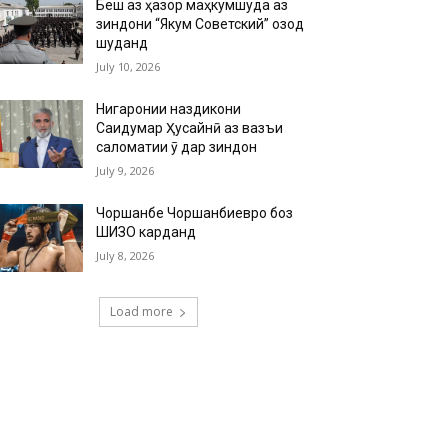
Беш аз ҳазор маҳкумшуда аз
зиндони “Якум Советский” озод
шуданд
July 10, 2026
Нигаронии наздикони
Саидумар Ҳусайнӣ аз вазъи
саломатии ӯ дар зиндон
July 9, 2026
Чоршанбе Чоршанбиевро боз
ШИЗО карданд
July 8, 2026
Load more