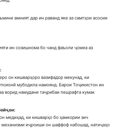
оянд.
мини амният дар ин раванд яке аз самтҳои асосии
ияти ин созишнома бо чанд фаъоли ҷомеа аз
:
зеро он кишварҳоро вазифадор мекунад, ки
упсионӣ мубодила намоянд. Барои Тоҷикистон ин
ва ворид намудани таҷрибаи пешрафта кумак
бойҷон:
он медиҳад, ки кишварҳо бо ҳамкории зич
р механизми иҷроиши он шаффоф набошад, натиҷаҳо