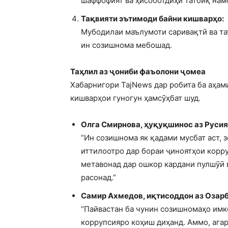
шаффофият ва ҳисоботдиҳӣ татбиқ нам
Тақвияти эътимоди байни кишварҳо:
Мубодилаи маълумоти саривақтӣ ва таъ
ин созишнома мебошад.
Таҳлил аз ҷониби фаъолони ҷомеа
Хабарнигори TajNews дар робита ба аҳам
кишварҳои гуногун ҳамсӯҳбат шуд.
Олга Смирнова, ҳуқуқшинос аз Русия
“Ин созишнома як қадами мусбат аст, 
иттилоотро дар бораи ҷиноятҳои корр
метавонад дар ошкор кардани пулшӯӣ 
расонад.”
Самир Ахмедов, иқтисоддон аз Озар
“Пайвастан ба чунин созишномаҳо имк
коррупсияро коҳиш диҳанд. Аммо, ага