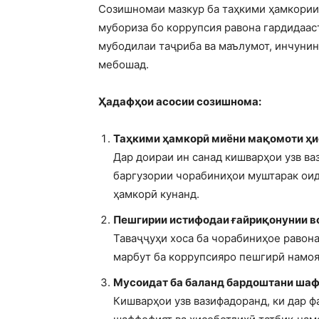
Созишномаи мазкур ба таҳкими ҳамкории
мубориза бо коррупсия равона гардидаас
мубодилаи таҷриба ва маълумот, инчунин
мебошад.
Ҳадафҳои асосии созишнома:
Таҳкими ҳамкорӣ миёни мақомоти ҳи
Дар доираи ин санад кишварҳои узв ва
баргузории чорабиниҳои муштарак оид
ҳамкорӣ кунанд.
Пешгирии истифодаи ғайриқонунии в
Таваҷҷуҳи хоса ба чорабиниҳое равона
марбут ба коррупсияро пешгирӣ намоя
Мусоидат ба баланд бардоштани шаф
Кишварҳои узв вазифадоранд, ки дар 