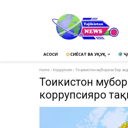
АСОСИ
СИЁСАТ ВА ҲУҚУҚ
Ҷ
Home
Коррупсия
Тоҷикистон мубориза бар зид
Тоҷикистон мубо
коррупсияро тақ