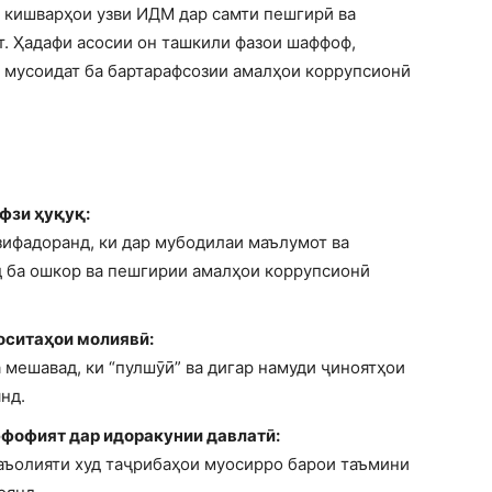
 кишварҳои узви ИДМ дар самти пешгирӣ ва
т. Ҳадафи асосии он ташкили фазои шаффоф,
 мусоидат ба бартарафсозии амалҳои коррупсионӣ
фзи ҳуқуқ:
зифадоранд, ки дар мубодилаи маълумот ва
 ба ошкор ва пешгирии амалҳои коррупсионӣ
оситаҳои молиявӣ:
 мешавад, ки “пулшӯӣ” ва дигар намуди ҷиноятҳои
нд.
фофият дар идоракунии давлатӣ:
фаъолияти худ таҷрибаҳои муосирро барои таъмини