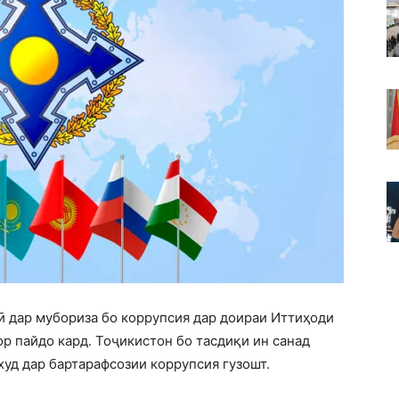
 дар мубориза бо коррупсия дар доираи Иттиҳоди
р пайдо кард. Тоҷикистон бо тасдиқи ин санад
уд дар бартарафсозии коррупсия гузошт.