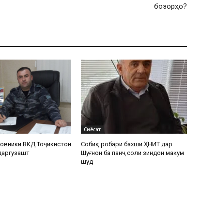
бозорҳо?
Сиёсат
овники ВКД Тоҷикистон
Собиқ роҳбари бахши ҲНИТ дар
 даргузашт
Шуғнон ба панҷ соли зиндон маҳкум
шуд