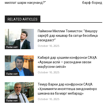
миллат шарм накунанд?”
барф борид
RELATED ARTICLES
Паймони Миллии Тоҷикистон: “Фишору
саркӯб дар кишвар ба сатҳи бесобиқа
расидааст”
October 10, 2025
Паём нет
Кабирӣ дар ҳошияи конфронси САҲА:
«Арзиши аслӣ — расондани овози
маҳбусони сиёсӣ»
October 10, 2025
Паём нет
Темур Варки дар конфронси САҲА:
«Ҳокимияти ҷиноятпеша зиндониёнро
шиканҷа ва ба марг мебарад»
October 10, 2025
Паём нет