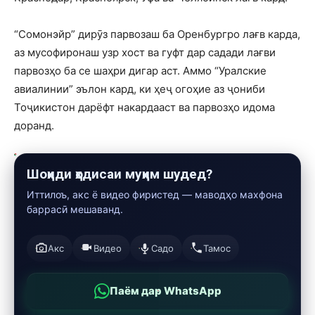
“Сомонэйр” дирӯз парвозаш ба Оренбургро лағв карда,
аз мусофиронаш узр хост ва гуфт дар садади лағви
парвозҳо ба се шаҳри дигар аст. Аммо “Уралские
авиалинии” эълон кард, ки ҳеҷ огоҳие аз ҷониби
Тоҷикистон дарёфт накардааст ва парвозҳо идома
доранд.
Шоҳиди ҳодисаи муҳим шудед?
Иттилоъ, акс ё видео фиристед — маводҳо махфона
баррасӣ мешаванд.
Акс
Видео
Садо
Тамос
Паём дар WhatsApp