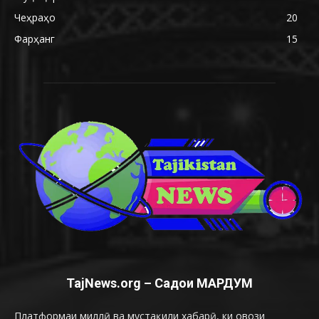
Чеҳраҳо
20
Фарҳанг
15
TajNews.org – Садои МАРДУМ
Платформаи миллӣ ва мустақили хабарӣ, ки овози