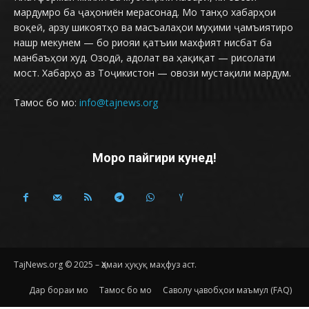
мардумро ба ҷаҳониён мерасонад. Мо танҳо хабарҳои
воқеӣ, арзу шикоятҳо ва масъалаҳои муҳими ҷамъиятиро
нашр мекунем — бо риояи қатъии махфият нисбат ба
манбаъҳои худ. Озодӣ, адолат ва ҳақиқат — рисолати
мост. Хабарҳо аз Тоҷикистон — овози мустақили мардум.
Тамос бо мо:
info@tajnews.org
Моро пайгири кунед!
TajNews.org © 2025 – Ҳамаи ҳуқуқ маҳфуз аст.
Дар бораи мо
Тамос бо мо
Саволу ҷавобҳои маъмул (FAQ)