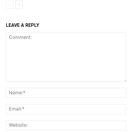
LEAVE A REPLY
Comment:
Na
Ema
Web