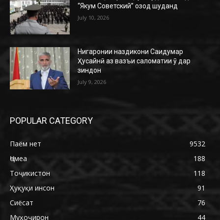
“Якум Советский” озод шуданд
July 10, 2026
Нигаронии наздикони Саидумар
Ҳусайнӣ аз вазъи саломатии ӯ дар
зиндон
July 9, 2026
POPULAR CATEGORY
Паём нет
9532
Ҷомеа
188
Тоҷикистон
118
Ҳуқуқи инсон
91
Сиёсат
76
Муҳоҷирон
44