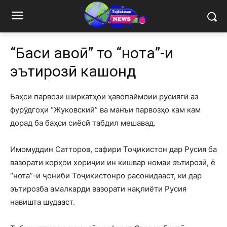
“Баҳси ҳавоӣ” то “нота”-и
эътирозӣ кашонд
Баҳси парвози ширкатҳои ҳавопаймоии русиягӣ аз
фурӯдгоҳи “Жуковский” ва манъи парвозҳо кам кам
дорад ба баҳси сиёсӣ табдил мешавад.
Имомуддин Сатторов, сафири Тоҷикистон дар Русия ба
вазорати корҳои хориҷии ин кишвар номаи эътирозӣ, ё
“нота”-и ҷониби Тоҷикистонро расонидааст, ки дар
эътирозба амалкарди вазорати нақлиёти Русия
навишта шудааст.