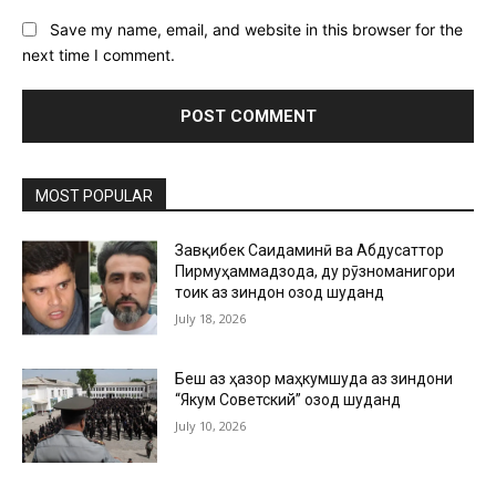
Save my name, email, and website in this browser for the
next time I comment.
MOST POPULAR
Завқибек Саидаминӣ ва Абдусаттор
Пирмуҳаммадзода, ду рӯзноманигори
тоҷик аз зиндон озод шуданд
July 18, 2026
Беш аз ҳазор маҳкумшуда аз зиндони
“Якум Советский” озод шуданд
July 10, 2026