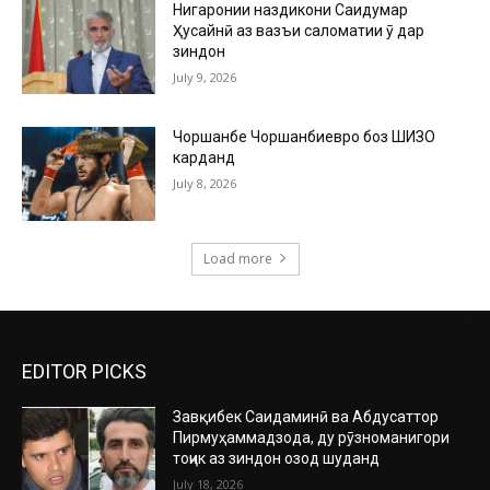
Нигаронии наздикони Саидумар
Ҳусайнӣ аз вазъи саломатии ӯ дар
зиндон
July 9, 2026
Чоршанбе Чоршанбиевро боз ШИЗО
карданд
July 8, 2026
Load more
EDITOR PICKS
Завқибек Саидаминӣ ва Абдусаттор
Пирмуҳаммадзода, ду рӯзноманигори
тоҷик аз зиндон озод шуданд
July 18, 2026