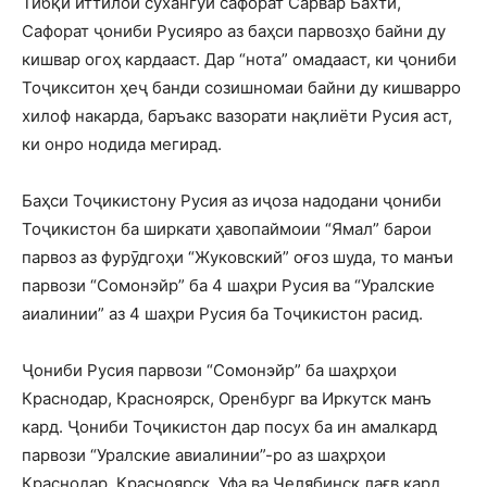
Тибқи иттилои сухангӯи сафорат Сарвар Бахтӣ,
Сафорат ҷониби Русияро аз баҳси парвозҳо байни ду
кишвар огоҳ кардааст. Дар “нота” омадааст, ки ҷониби
Тоҷикситон ҳеҷ банди созишномаи байни ду кишварро
хилоф накарда, баръакс вазорати нақлиёти Русия аст,
ки онро нодида мегирад.
Баҳси Тоҷикистону Русия аз иҷоза надодани ҷониби
Тоҷикистон ба ширкати ҳавопаймоии “Ямал” барои
парвоз аз фурӯдгоҳи “Жуковский” оғоз шуда, то манъи
парвози “Сомонэйр” ба 4 шаҳри Русия ва “Уралские
аиалинии” аз 4 шаҳри Русия ба Тоҷикистон расид.
Ҷониби Русия парвози “Сомонэйр” ба шаҳрҳои
Краснодар, Красноярск, Оренбург ва Иркутск манъ
кард. Ҷониби Тоҷикистон дар посух ба ин амалкард
парвози “Уралские авиалинии”-ро аз шаҳрҳои
Краснодар, Красноярск, Уфа ва Челябинск лағв кард.