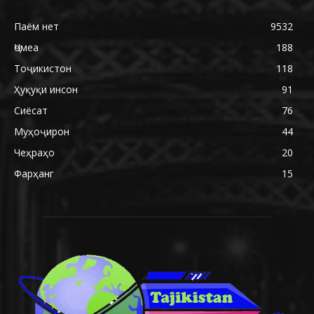
Паём нет
9532
Ҷомеа
188
Тоҷикистон
118
Ҳуқуқи инсон
91
Сиёсат
76
Муҳоҷирон
44
Чеҳраҳо
20
Фарҳанг
15