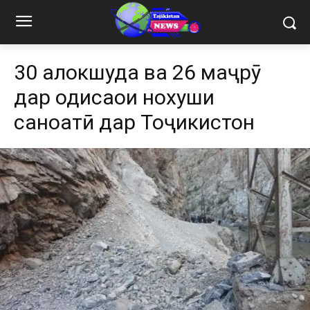
30 ҳалокшуда ва 26 маҷрӯҳ
дар ҳодисаҳои нохуши
саноатӣ дар Тоҷикистон