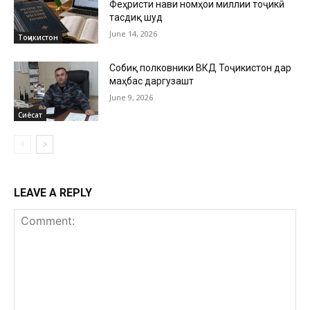
Феҳристи нави номҳои миллии тоҷикӣ
тасдиқ шуд
June 14, 2026
Тоҷикистон
Собиқ полковники ВКД Тоҷикистон дар
маҳбас даргузашт
June 9, 2026
Сиёсат
LEAVE A REPLY