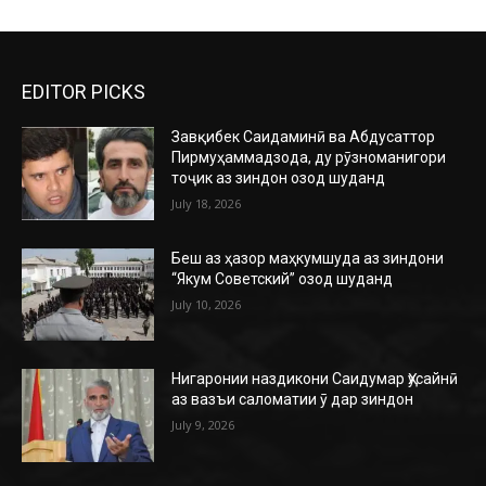
EDITOR PICKS
Завқибек Саидаминӣ ва Абдусаттор
Пирмуҳаммадзода, ду рӯзноманигори
тоҷик аз зиндон озод шуданд
July 18, 2026
Беш аз ҳазор маҳкумшуда аз зиндони
“Якум Советский” озод шуданд
July 10, 2026
Нигаронии наздикони Саидумар Ҳусайнӣ
аз вазъи саломатии ӯ дар зиндон
July 9, 2026