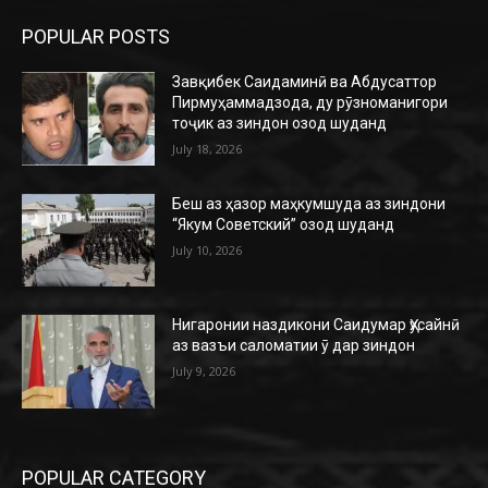
POPULAR POSTS
Завқибек Саидаминӣ ва Абдусаттор
Пирмуҳаммадзода, ду рӯзноманигори
тоҷик аз зиндон озод шуданд
July 18, 2026
Беш аз ҳазор маҳкумшуда аз зиндони
“Якум Советский” озод шуданд
July 10, 2026
Нигаронии наздикони Саидумар Ҳусайнӣ
аз вазъи саломатии ӯ дар зиндон
July 9, 2026
POPULAR CATEGORY