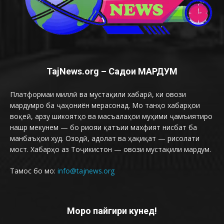
TajNews.org – Садои МАРДУМ
Платформаи миллӣ ва мустақили хабарӣ, ки овози
мардумро ба ҷаҳониён мерасонад. Мо танҳо хабарҳои
воқеӣ, арзу шикоятҳо ва масъалаҳои муҳими ҷамъиятиро
нашр мекунем — бо риояи қатъии махфият нисбат ба
манбаъҳои худ. Озодӣ, адолат ва ҳақиқат — рисолати
мост. Хабарҳо аз Тоҷикистон — овози мустақили мардум.
Тамос бо мо:
info@tajnews.org
Моро пайгири кунед!