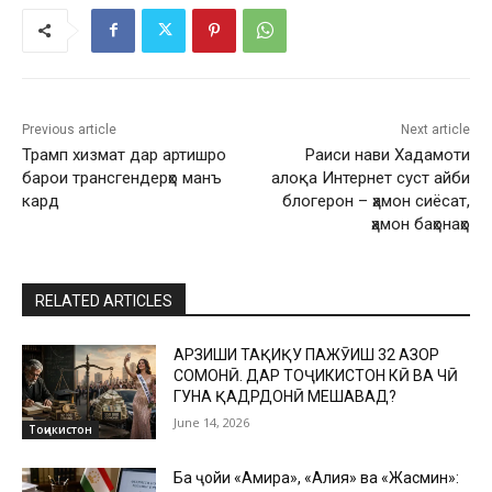
Previous article
Next article
Трамп хизмат дар артишро
Раиси нави Хадамоти
барои трансгендерҳо манъ
алоқа Интернет суст айби
кард
блогерон – ҳамон сиёсат,
ҳамон баҳонаҳо
RELATED ARTICLES
АРЗИШИ ТАҲҚИҚУ ПАЖӮҲИШ 32 ҲАЗОР
СОМОНӢ. ДАР ТОҶИКИСТОН КӢ ВА ЧӢ
ГУНА ҚАДРДОНӢ МЕШАВАД?
June 14, 2026
Тоҷикистон
Ба ҷойи «Амира», «Алия» ва «Жасмин»: