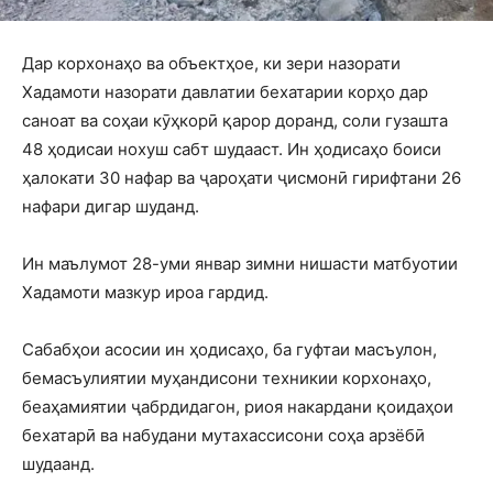
Дар корхонаҳо ва объектҳое, ки зери назорати
Хадамоти назорати давлатии бехатарии корҳо дар
саноат ва соҳаи кӯҳкорӣ қарор доранд, соли гузашта
48 ҳодисаи нохуш сабт шудааст. Ин ҳодисаҳо боиси
ҳалокати 30 нафар ва ҷароҳати ҷисмонӣ гирифтани 26
нафари дигар шуданд.
Ин маълумот 28-уми январ зимни нишасти матбуотии
Хадамоти мазкур ироа гардид.
Сабабҳои асосии ин ҳодисаҳо, ба гуфтаи масъулон,
бемасъулиятии муҳандисони техникии корхонаҳо,
беаҳамиятии ҷабрдидагон, риоя накардани қоидаҳои
бехатарӣ ва набудани мутахассисони соҳа арзёбӣ
шудаанд.