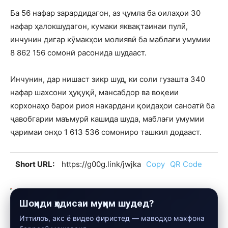
Ба 56 нафар зарардидагон, аз ҷумла ба оилаҳои 30
нафар ҳалокшудагон, кумаки яквақтаинаи пулӣ,
инчунин дигар кӯмакҳои молиявӣ ба маблағи умумии
8 862 156 сомонӣ расонида шудааст.
Инчунин, дар нишаст зикр шуд, ки соли гузашта 340
нафар шахсони ҳуқуқӣ, мансабдор ва воқеии
корхонаҳо барои риоя накардани қоидаҳои саноатӣ ба
ҷавобгарии маъмурӣ кашида шуда, маблағи умумии
ҷаримаи онҳо 1 613 536 сомониро ташкил додааст.
Short URL:
https://g00g.link/jwjka
Copy
QR Code
Шоҳиди ҳодисаи муҳим шудед?
Иттилоъ, акс ё видео фиристед — маводҳо махфона