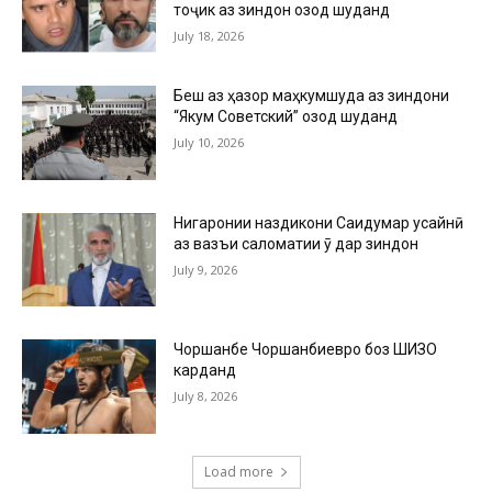
тоҷик аз зиндон озод шуданд
July 18, 2026
Беш аз ҳазор маҳкумшуда аз зиндони
“Якум Советский” озод шуданд
July 10, 2026
Нигаронии наздикони Саидумар Ҳусайнӣ
аз вазъи саломатии ӯ дар зиндон
July 9, 2026
Чоршанбе Чоршанбиевро боз ШИЗО
карданд
July 8, 2026
Load more