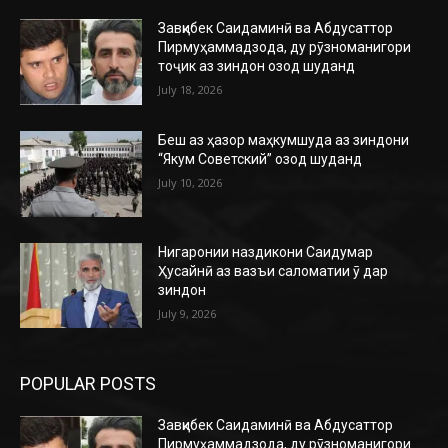
Завқибек Саидаминӣ ва Абдусаттор
Пирмуҳаммадзода, ду рӯзноманигори
тоҷик аз зиндон озод шуданд
July 18, 2026
Беш аз ҳазор маҳкумшуда аз зиндони
“Якум Советский” озод шуданд
July 10, 2026
Нигаронии наздикони Саидумар
Ҳусайнӣ аз вазъи саломатии ӯ дар
зиндон
July 9, 2026
POPULAR POSTS
Завқибек Саидаминӣ ва Абдусаттор
Пирмуҳаммадзода, ду рӯзноманигори