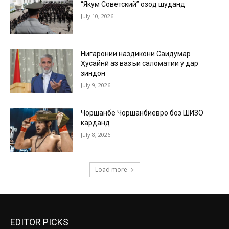
“Якум Советский” озод шуданд
July 10, 2026
Нигаронии наздикони Саидумар
Ҳусайнӣ аз вазъи саломатии ӯ дар
зиндон
July 9, 2026
Чоршанбе Чоршанбиевро боз ШИЗО
карданд
July 8, 2026
Load more
EDITOR PICKS