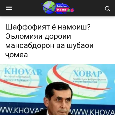
Шаффофият ё намоиш?
Эъломияи дороии
мансабдорон ва шубҳаҳои
ҷомеа