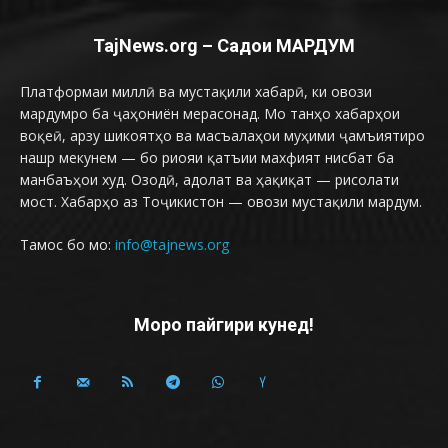
TajNews.org – Садои МАРДУМ
Платформаи миллӣ ва мустақили хабарӣ, ки овози
мардумро ба ҷаҳониён мерасонад. Мо танҳо хабарҳои
воқеӣ, арзу шикоятҳо ва масъалаҳои муҳими ҷамъиятиро
нашр мекунем — бо риояи қатъии махфият нисбат ба
манбаъҳои худ. Озодӣ, адолат ва ҳақиқат — рисолати
мост. Хабарҳо аз Тоҷикистон — овози мустақили мардум.
Тамос бо мо:
info@tajnews.org
Моро пайгири кунед!