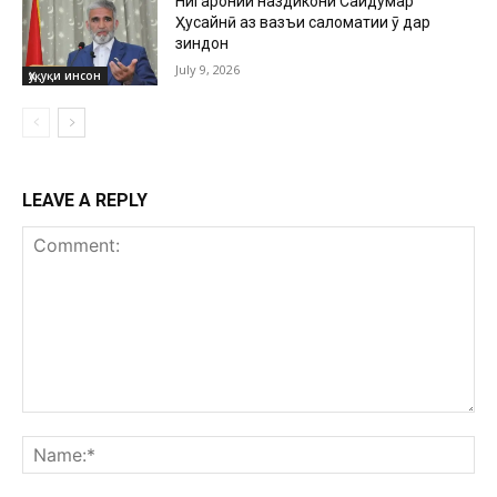
Нигаронии наздикони Саидумар
Ҳусайнӣ аз вазъи саломатии ӯ дар
зиндон
July 9, 2026
Ҳуқуқи инсон
LEAVE A REPLY
Comment:
Na