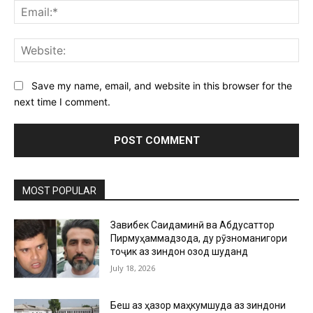
Ema
Web
Save my name, email, and website in this browser for the
next time I comment.
MOST POPULAR
Завқибек Саидаминӣ ва Абдусаттор
Пирмуҳаммадзода, ду рӯзноманигори
тоҷик аз зиндон озод шуданд
July 18, 2026
Беш аз ҳазор маҳкумшуда аз зиндони