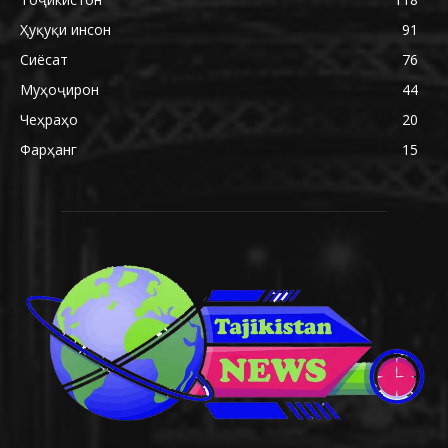
Ҳуқуқи инсон
91
Сиёсат
76
Муҳоҷирон
44
Чеҳраҳо
20
Фарҳанг
15