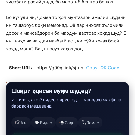
ҳисоботи расмӣ дида, ба маротиб бештар бошад.
Бо вуҷуди ин, ҷомеа то ҳол мунтазири амалии шудани
ин ташаббус боқӣ мемонад. Оё дар ниҳоят эъломияи
дороии мансабдорон ба мардум дастрас хоҳад шуд? Ё
ин танҳо як ваъдаи навбатӣ аст, ки рӯйи коғаз боқӣ
хоҳад монд? Вақт посух хоҳад дод.
Short URL:
https://g00g.link/sjrns
Copy
QR Code
Шоҳиди ҳодисаи муҳим шудед?
Иттилоъ, акс ё видео фиристед — маводҳо махфона
баррасӣ мешаванд.
Акс
Видео
Садо
Тамос