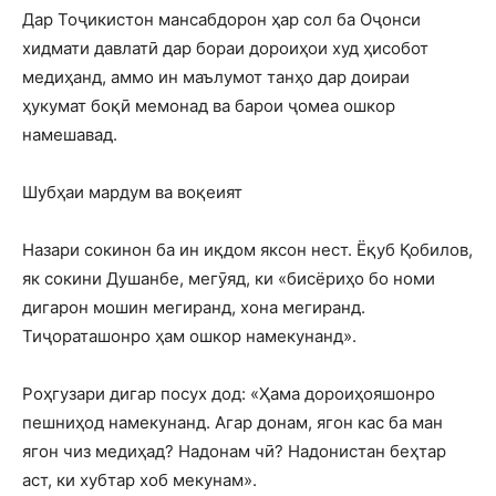
Дар Тоҷикистон мансабдорон ҳар сол ба Оҷонси
хидмати давлатӣ дар бораи дороиҳои худ ҳисобот
медиҳанд, аммо ин маълумот танҳо дар доираи
ҳукумат боқӣ мемонад ва барои ҷомеа ошкор
намешавад.
Шубҳаи мардум ва воқеият
Назари сокинон ба ин иқдом яксон нест. Ёқуб Қобилов,
як сокини Душанбе, мегӯяд, ки «бисёриҳо бо номи
дигарон мошин мегиранд, хона мегиранд.
Тиҷораташонро ҳам ошкор намекунанд».
Роҳгузари дигар посух дод: «Ҳама дороиҳояшонро
пешниҳод намекунанд. Агар донам, ягон кас ба ман
ягон чиз медиҳад? Надонам чӣ? Надонистан беҳтар
аст, ки хубтар хоб мекунам».