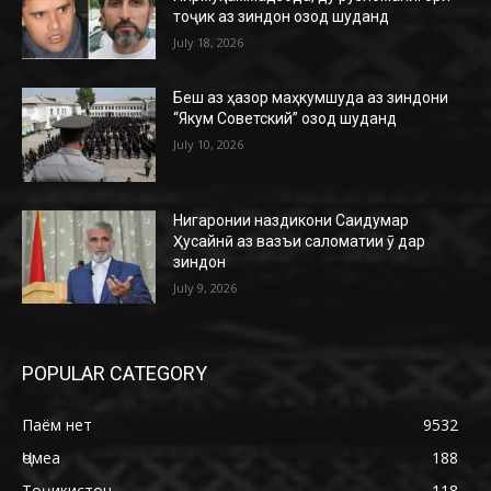
тоҷик аз зиндон озод шуданд
July 18, 2026
Беш аз ҳазор маҳкумшуда аз зиндони
“Якум Советский” озод шуданд
July 10, 2026
Нигаронии наздикони Саидумар
Ҳусайнӣ аз вазъи саломатии ӯ дар
зиндон
July 9, 2026
POPULAR CATEGORY
Паём нет
9532
Ҷомеа
188
Тоҷикистон
118