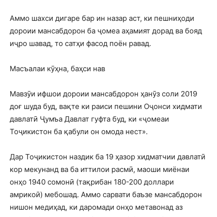
Аммо шахси дигаре бар ин назар аст, ки пешниҳоди
дороии мансабдорон ба ҷомеа аҳамият дорад ва бояд
иҷро шавад, то сатҳи фасод поён равад.
Масъалаи кӯҳна, баҳси нав
Мавзӯи ифшои дороии мансабдорон ҳанӯз соли 2019
доғ шуда буд, вақте ки раиси пешини Оҷонси хидмати
давлатӣ Ҷумъа Давлат гуфта буд, ки «ҷомеаи
Тоҷикистон ба қабули он омода нест».
Дар Тоҷикистон наздик ба 19 ҳазор хидматчии давлатӣ
кор мекунанд ва ба иттилои расмӣ, маоши миёнаи
онҳо 1940 сомонӣ (тақрибан 180-200 доллари
амрикоӣ) мебошад. Аммо сарвати баъзе мансабдорон
нишон медиҳад, ки даромади онҳо метавонад аз