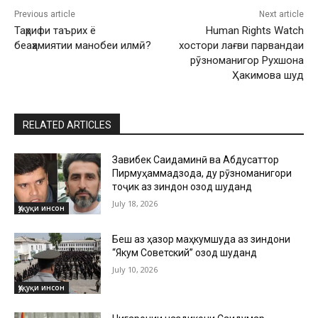
Previous article
Next article
Таҳрифи таърих ё
Human Rights Watch
беаҳамиятии манобеи илмӣ?
хостори лағви парвандаи
рӯзноманигор Рухшона
Ҳакимова шуд
RELATED ARTICLES
Завқибек Саидаминӣ ва Абдусаттор
Пирмуҳаммадзода, ду рӯзноманигори
тоҷик аз зиндон озод шуданд
July 18, 2026
Ҳуқуқи инсон
Беш аз ҳазор маҳкумшуда аз зиндони
“Якум Советский” озод шуданд
July 10, 2026
Ҳуқуқи инсон