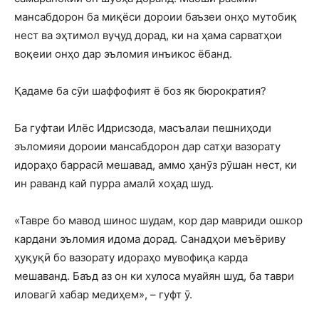
мансабдорон ба миқёси дороии баъзеи онҳо мутобиқ
нест ва эҳтимол вуҷуд дорад, ки на ҳама сарватҳои
воқеии онҳо дар эъломия инъикос ёбанд.
Қадаме ба сӯи шаффофият ё боз як бюрократия?
Ба гуфтаи Илёс Идрисзода, масъалаи пешниҳоди
эъломияи дороии мансабдорон дар сатҳи вазорату
идораҳо баррасӣ мешавад, аммо ҳанӯз рӯшан нест, ки
ин раванд кай пурра амалӣ хоҳад шуд.
«Тавре бо мавод шинос шудам, кор дар мавриди ошкор
кардани эъломия идома дорад. Санадҳои меъёриву
ҳуқуқӣ бо вазорату идораҳо мувофиқа карда
мешаванд. Баъд аз он ки хулоса муайян шуд, ба таври
иловагӣ хабар медиҳем», – гуфт ӯ.