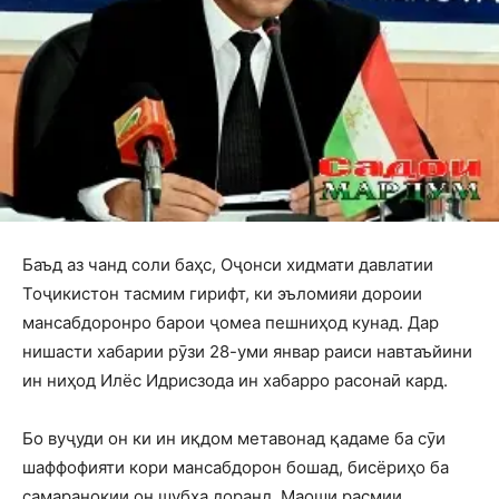
Баъд аз чанд соли баҳс, Оҷонси хидмати давлатии
Тоҷикистон тасмим гирифт, ки эъломияи дороии
мансабдоронро барои ҷомеа пешниҳод кунад. Дар
нишасти хабарии рӯзи 28-уми январ раиси навтаъйини
ин ниҳод Илёс Идрисзода ин хабарро расонаӣ кард.
Бо вуҷуди он ки ин иқдом метавонад қадаме ба сӯи
шаффофияти кори мансабдорон бошад, бисёриҳо ба
самаранокии он шубҳа доранд. Маоши расмии