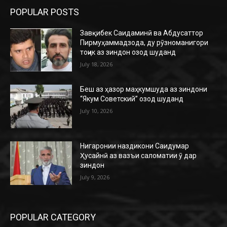
POPULAR POSTS
Завқибек Саидаминӣ ва Абдусаттор
Пирмуҳаммадзода, ду рӯзноманигори
тоҷик аз зиндон озод шуданд
July 18, 2026
Беш аз ҳазор маҳкумшуда аз зиндони
“Якум Советский” озод шуданд
July 10, 2026
Нигаронии наздикони Саидумар
Ҳусайнӣ аз вазъи саломатии ӯ дар
зиндон
July 9, 2026
POPULAR CATEGORY