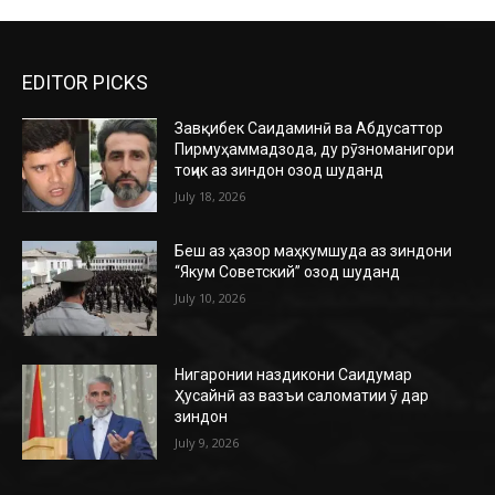
EDITOR PICKS
Завқибек Саидаминӣ ва Абдусаттор
Пирмуҳаммадзода, ду рӯзноманигори
тоҷик аз зиндон озод шуданд
July 18, 2026
Беш аз ҳазор маҳкумшуда аз зиндони
“Якум Советский” озод шуданд
July 10, 2026
Нигаронии наздикони Саидумар
Ҳусайнӣ аз вазъи саломатии ӯ дар
зиндон
July 9, 2026