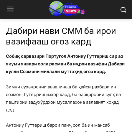
Дабири нави СММ ба иҷрои
вазифааш оғоз кард
Собиқ сарвазири Портуғол Антониу Гуттериш сар аз
якуми январи соли расман ба иҷрои вазифаи Дабири
кулли Созмони миллали муттаҳид оғоз кард.
Зимни суханронии аввалинаш ба ҳайси раҳбари ин
созмон, Гутерриш изҳор кард, ба барқарории сулҳ ва
пешгирии задухӯрдҳои мусаллаҳона авлавият хоҳад
дод.
Антониу Гуттериш барои панҷ сол ба ин мансаб