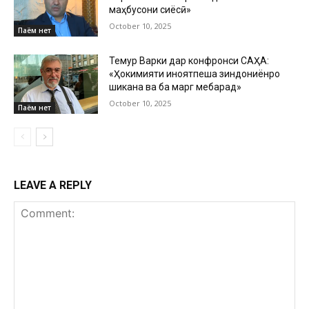
маҳбусони сиёсӣ»
October 10, 2025
Паём нет
Темур Варки дар конфронси САҲА:
«Ҳокимияти ҷиноятпеша зиндониёнро
шиканҷа ва ба марг мебарад»
October 10, 2025
Паём нет
LEAVE A REPLY