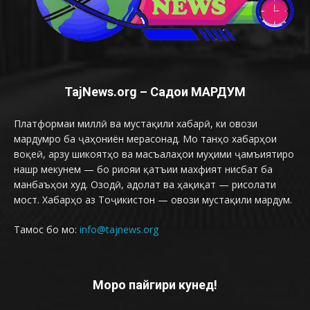
TajNews.org – Садои МАРДУМ
Платформаи миллӣ ва мустақили хабарӣ, ки овози
мардумро ба ҷаҳониён мерасонад. Мо танҳо хабарҳои
воқеӣ, арзу шикоятҳо ва масъалаҳои муҳими ҷамъиятиро
нашр мекунем — бо риояи қатъии махфият нисбат ба
манбаъҳои худ. Озодӣ, адолат ва ҳақиқат — рисолати
мост. Хабарҳо аз Тоҷикистон — овози мустақили мардум.
Тамос бо мо:
info@tajnews.org
Моро пайгири кунед!