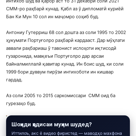
интихоб шуд ва қарор аст то 31 декабри соли 2021
СММ-ро раҳбарӣ кунад. Қабл аз ӯ дипломатӣ куриёӣ
Бан Ки Мун 10 сол ин маҷомро соҳиб буд.
Антониу Гутерриш 68 сол дошта аз соли 1995 то 2002
ҳукумати Портуғолро раҳбарӣ кардааст. Дар мӯҳлати
аввали раҳбариаш ӯ тавонист ислоҳоти иқтисодӣ
гузаронида, мавқеъи Портуғолро дар арсаи
байналмиллалӣ қавитар кунад. Ин боис шуд, ки соли
1999 бори дуввум пирӯзи интихоботи ин кишвар
гардад.
Аз соли 2005 то 2015 саркомиссари СММ оид ба
гурезаҳо буд.
Шоҳиди ҳодисаи муҳим шудед?
Иттилоъ, акс ё видео фиристед — маводҳо махфона