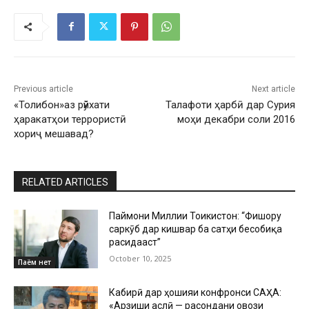
Previous article
Next article
«Толибон»аз рӯйхати
Талафоти ҳарбӣ дар Сурия
ҳаракатҳои террористӣ
моҳи декабри соли 2016
хориҷ мешавад?
RELATED ARTICLES
Паймони Миллии Тоҷикистон: “Фишору
саркӯб дар кишвар ба сатҳи бесобиқа
расидааст”
October 10, 2025
Паём нет
Кабирӣ дар ҳошияи конфронси САҲА:
«Арзиши аслӣ — расондани овози