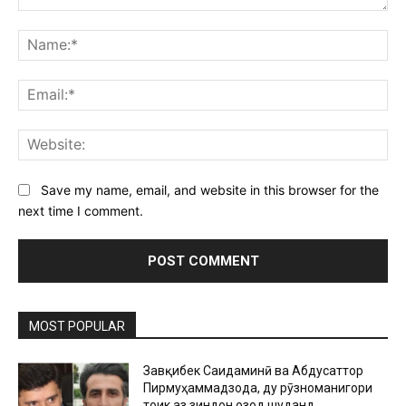
Comment:
Na
Ema
Web
Save my name, email, and website in this browser for the
next time I comment.
MOST POPULAR
Завқибек Саидаминӣ ва Абдусаттор
Пирмуҳаммадзода, ду рӯзноманигори
тоҷик аз зиндон озод шуданд