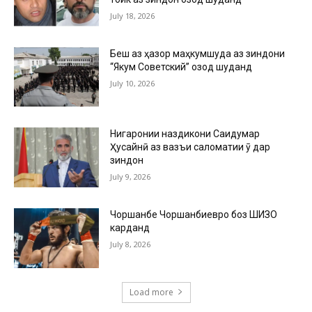
July 18, 2026
Беш аз ҳазор маҳкумшуда аз зиндони
“Якум Советский” озод шуданд
July 10, 2026
Нигаронии наздикони Саидумар
Ҳусайнӣ аз вазъи саломатии ӯ дар
зиндон
July 9, 2026
Чоршанбе Чоршанбиевро боз ШИЗО
карданд
July 8, 2026
Load more