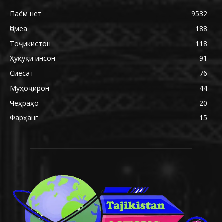
Паём нет
9532
Ҷомеа
188
Тоҷикистон
118
Ҳуқуқи инсон
91
Сиёсат
76
Муҳоҷирон
44
Чеҳраҳо
20
Фарҳанг
15