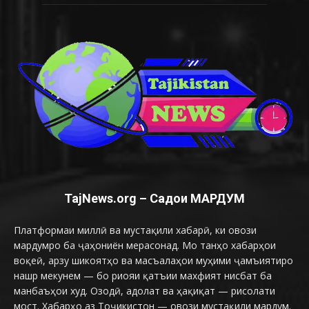
TajNews.org – Садои МАРДУМ
Платформаи миллӣ ва мустақили хабарӣ, ки овози
мардумро ба ҷаҳониён мерасонад. Мо танҳо хабарҳои
воқеӣ, арзу шикоятҳо ва масъалаҳои муҳими ҷамъиятиро
нашр мекунем — бо риояи қатъии махфият нисбат ба
манбаъҳои худ. Озодӣ, адолат ва ҳақиқат — рисолати
мост. Хабарҳо аз Тоҷикистон — овози мустақили мардум.