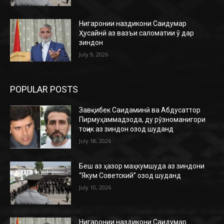
Нигаронии наздикони Саидумар
Ҳусайнӣ аз вазъи саломатии ӯ дар
зиндон
July 9, 2026
POPULAR POSTS
Завқибек Саидаминӣ ва Абдусаттор
Пирмуҳаммадзода, ду рӯзноманигори
тоҷик аз зиндон озод шуданд
July 18, 2026
Беш аз ҳазор маҳкумшуда аз зиндони
“Якум Советский” озод шуданд
July 10, 2026
Нигаронии наздикони Саидумар