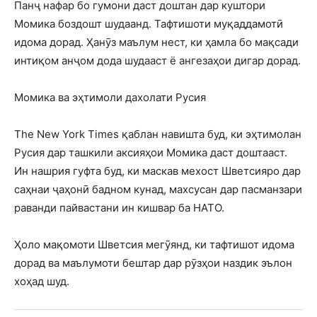
Панҷ нафар бо гумони даст доштан дар куштори
Момика боздошт шудаанд. Тафтишоти муқаддамотӣ
идома дорад. Ҳанӯз маълум нест, ки ҳамла бо мақсади
интиқом анҷом дода шудааст ё ангезаҳои дигар дорад.
Момика ва эҳтимоли дахолати Русия
The New York Times қаблан навишта буд, ки эҳтимолан
Русия дар ташкили аксияҳои Момика даст доштааст.
Ин нашрия гуфта буд, ки маскав мехост Шветсияро дар
саҳнаи ҷаҳонӣ бадном кунад, махсусан дар пасманзари
раванди пайвастани ин кишвар ба НАТО.
Ҳоло мақомоти Шветсия мегӯянд, ки тафтишот идома
дорад ва маълумоти бештар дар рӯзҳои наздик эълон
хоҳад шуд.