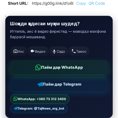
Short URL:
https://g00g.link/d1o6l
Copy
QR Code
Шоҳиди ҳодисаи муҳим шудед?
Иттилоъ, акс ё видео фиристед — маводҳо махфона
баррасӣ мешаванд.
Акс
Видео
Садо
Тамос
Паём дар WhatsApp
Паём дар Telegram
WhatsApp: +380 73 312 3450
Telegram: @TajNews_org_bot