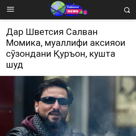
Дар Шветсия Салван
Момика, муаллифи аксияҳои
сӯзондани Қуръон, кушта
шуд