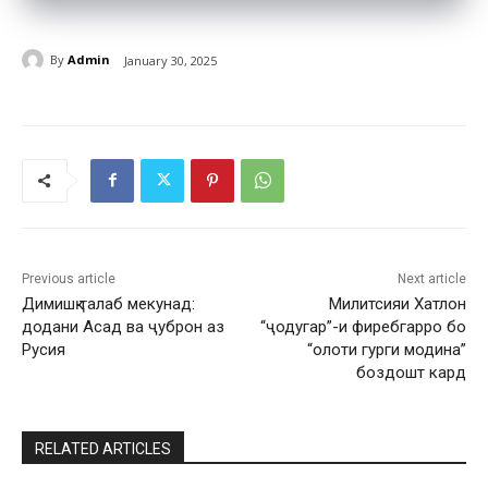
By
Admin
January 30, 2025
Previous article
Next article
Димишқ талаб мекунад:
Милитсияи Хатлон
додани Асад ва ҷуброн аз
“ҷодугар”-и фиребгарро бо
Русия
“олоти гурги модина”
боздошт кард
RELATED ARTICLES