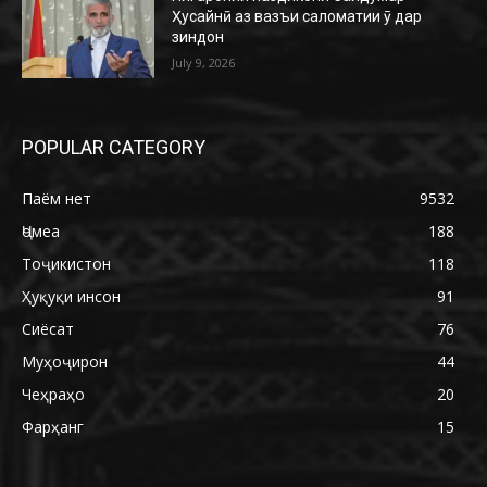
Ҳусайнӣ аз вазъи саломатии ӯ дар
зиндон
July 9, 2026
POPULAR CATEGORY
Паём нет
9532
Ҷомеа
188
Тоҷикистон
118
Ҳуқуқи инсон
91
Сиёсат
76
Муҳоҷирон
44
Чеҳраҳо
20
Фарҳанг
15