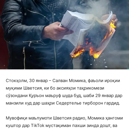
Стокҳолм, 30 январ – Салван Момика, фаъоли ироқии
муқими Шветсия, ки бо аксияҳои таҳрикомези
сӯзондани Қуръон маъруф шуда буд, шаби 29 январ дар
манзили худ дар шаҳри Седертелье тирборон гардид.
Мувофиқи маълумоти Шветсия радио, Момика ҳангоми
куштор дар TikTok мустақиман пахши зинда дошт, ва