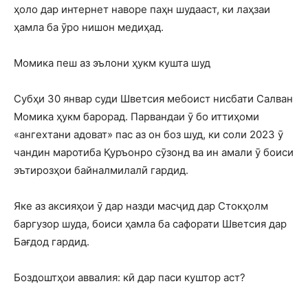
ҳоло дар интернет наворе паҳн шудааст, ки лаҳзаи
ҳамла ба ӯро нишон медиҳад.
Момика пеш аз эълони ҳукм кушта шуд
Субҳи 30 январ суди Шветсия мебоист нисбати Салван
Момика ҳукм барорад. Парвандаи ӯ бо иттиҳоми
«ангехтани адоват» пас аз он боз шуд, ки соли 2023 ӯ
чандин маротиба Қуръонро сӯзонд ва ин амали ӯ боиси
эътирозҳои байналмилалӣ гардид.
Яке аз аксияҳои ӯ дар назди масҷид дар Стокҳолм
баргузор шуда, боиси ҳамла ба сафорати Шветсия дар
Бағдод гардид.
Боздоштҳои аввалия: кӣ дар паси куштор аст?