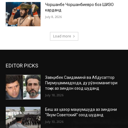
Чоршанбе Чоршанбиевро боз ШИЗО
карданд
July 8, 2026
Load more
EDITOR PICKS
Завқибек Саидаминӣ ва Абдусаттор
Пирмуҳаммадзода, ду рӯзноманигори
тоҷик аз зиндон озод шуданд
July 18, 2026
Беш аз ҳазор маҳкумшуда аз зиндони
“Якум Советский” озод шуданд
July 10, 2026