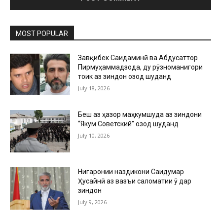
MOST POPULAR
Завқибек Саидаминӣ ва Абдусаттор
Пирмуҳаммадзода, ду рӯзноманигори
тоҷик аз зиндон озод шуданд
July 18, 2026
Беш аз ҳазор маҳкумшуда аз зиндони
“Якум Советский” озод шуданд
July 10, 2026
Нигаронии наздикони Саидумар
Ҳусайнӣ аз вазъи саломатии ӯ дар
зиндон
July 9, 2026