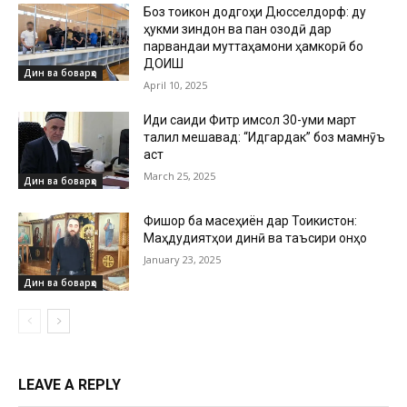
Боз тоҷикон додгоҳи Дюсселдорф: ду
ҳукми зиндон ва панҷ озодӣ дар
парвандаи муттаҳамони ҳамкорӣ бо
ДОИШ
Дин ва боварҳо
April 10, 2025
Иди саиди Фитр имсол 30-уми март
таҷлил мешавад: “Идгардак” боз мамнӯъ
аст
March 25, 2025
Дин ва боварҳо
Фишор ба масеҳиён дар Тоҷикистон:
Маҳдудиятҳои динӣ ва таъсири онҳо
January 23, 2025
Дин ва боварҳо
LEAVE A REPLY