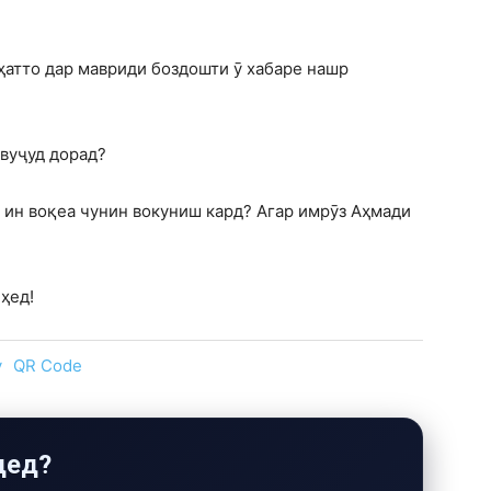
 ҳатто дар мавриди боздошти ӯ хабаре нашр
 вуҷуд дорад?
ин воқеа чунин вокуниш кард? Агар имрӯз Аҳмади
ҳед!
y
QR Code
дед?