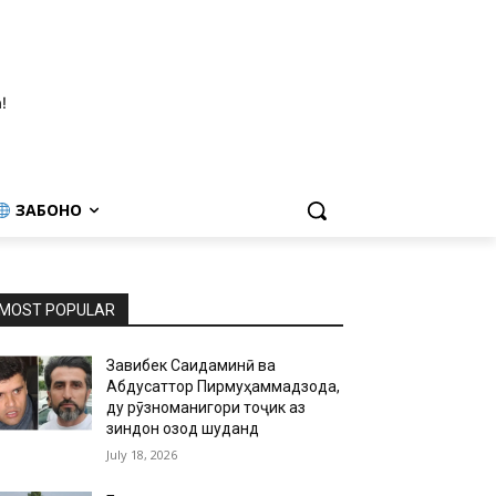
!
ЗАБОНҲО
MOST POPULAR
Завқибек Саидаминӣ ва
Абдусаттор Пирмуҳаммадзода,
ду рӯзноманигори тоҷик аз
зиндон озод шуданд
July 18, 2026