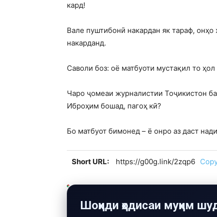
кард!
Вале пуштибонӣ накардан як тараф, онҳо
накарданд.
Саволи боз: оё матбуоти мустақил то ҳол
Чаро ҷомеаи журналистии Тоҷикистон ба 
Иброҳим бошад, пагоҳ кӣ?
Бо матбуот бимонед – ё онро аз даст нади
Short URL:
https://g00g.link/2zqp6
Cop
Шоҳиди ҳодисаи муҳим шу