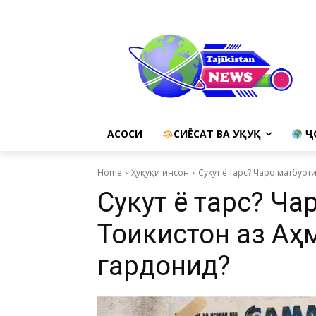
АСОСИ
СИЁСАТ ВА ҲУҚУҚ
Ҷ
Home
Ҳуқуқи инсон
Сукут ё тарс? Чаро матбуот
Сукут ё тарс? Ча
Тоҷикистон аз А
гардонид?