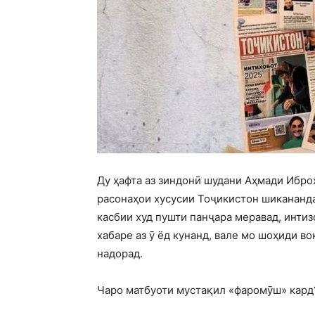
Ду ҳафта аз зиндонӣ шудани Аҳмади Иброҳ
расонаҳои хусусии Тоҷикистон шикананда
касбии худ пушти панҷара меравад, инти
хабаре аз ӯ ёд кунанд, вале мо шоҳиди в
надорад.
Чаро матбуоти мустақил «фаромӯш» кард