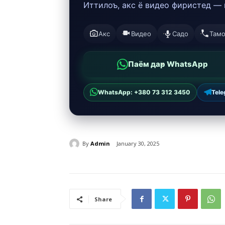
Иттилоъ, акс ё видео фиристед —
Акс
Видео
Садо
Там
Паём дар WhatsApp
WhatsApp: +380 73 312 3450
Tel
By
Admin
January 30, 2025
Share