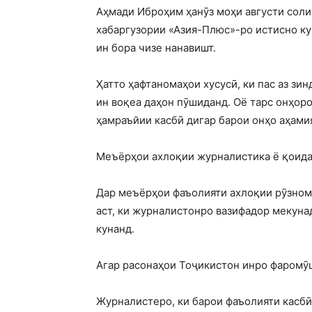
Аҳмади Иброҳим ҳанӯз моҳи августи соли 
хабаргузории «Азия-Плюс»-ро истисно ку
ин бора чизе нанавишт.
Ҳатто ҳафтаномаҳои хусусӣ, ки пас аз зи
ин воқеа даҳон пӯшиданд. Оё тарс онҳоро 
ҳамраъйии касбӣ дигар барои онҳо аҳами
Меъёрҳои ахлоқии журналистика ё қоида
Дар меъёрҳои фаъолияти ахлоқии рӯзном
аст, ки журналистонро вазифадор мекун
кунанд.
Агар расонаҳои Тоҷикистон инро фаромӯ
Журналистеро, ки барои фаъолияти касбӣ