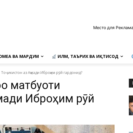
Место для Реклама
ОМЕА ВА МАРДУМ
ИЛМ, ТАЪРИХ ВА ИҚТИСОД
и Тоҷикистон аз Аҳмади Иброҳим рӯй гардонид?
ро матбуоти
ҳмади Иброҳим рӯй