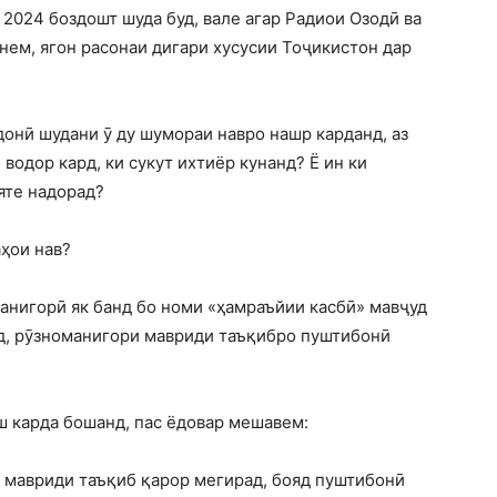
2024 боздошт шуда буд, вале агар Радиои Озодӣ ва
нем, ягон расонаи дигари хусусии Тоҷикистон дар
ндонӣ шудани ӯ ду шумораи навро нашр карданд, аз
водор кард, ки сукут ихтиёр кунанд? Ё ин ки
яте надорад?
ҳои нав?
анигорӣ як банд бо номи «ҳамраъйии касбӣ» мавҷуд
ад, рӯзноманигори мавриди таъқибро пуштибонӣ
ш карда бошанд, пас ёдовар мешавем:
 мавриди таъқиб қарор мегирад, бояд пуштибонӣ