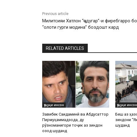
Previous article
Милитсияи Хатлон “ҷодугар”-и фиребгарро бо
“олоти гурги модина” боздошт кард
RELATED ARTICLES
Ҳуқуқи инсон
Ҳуқуқи инсон
Завқибек Саидаминӣ ва Абдусаттор
Беш аз ҳаз
Пирмуҳаммадзода, ду
зиндони “Я
рӯзноманигори тоҷик аз зиндон
шуданд
озод шуданд