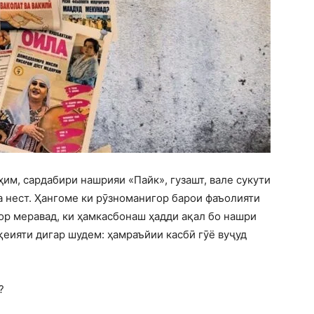
им, сардабири нашрияи «Пайк», гузашт, вале сукути
 нест. Ҳангоме ки рӯзноманигор барои фаъолияти
зор меравад, ки ҳамкасбонаш ҳадди ақал бо нашри
оқеияти дигар шудем: ҳамраъйии касбӣ гӯё вуҷуд
?