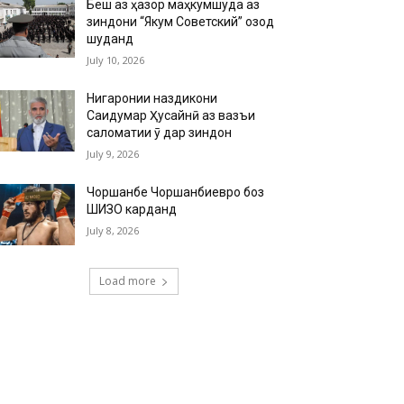
Беш аз ҳазор маҳкумшуда аз
зиндони “Якум Советский” озод
шуданд
July 10, 2026
Нигаронии наздикони
Саидумар Ҳусайнӣ аз вазъи
саломатии ӯ дар зиндон
July 9, 2026
Чоршанбе Чоршанбиевро боз
ШИЗО карданд
July 8, 2026
Load more