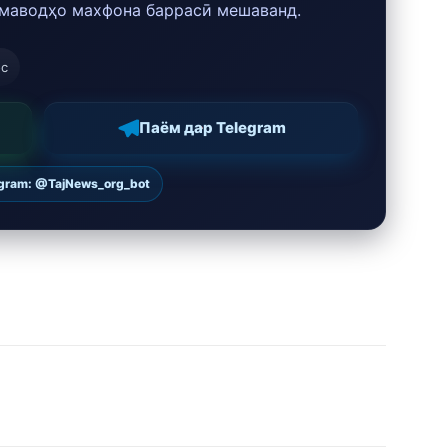
 маводҳо махфона баррасӣ мешаванд.
ос
Паём дар Telegram
egram: @TajNews_org_bot