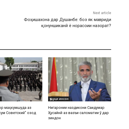
Next article
Фоҳишахона дар Душанбе: боз як мавриди
қонуншиканӣ ё норасоии назорат?
Ҳуқуқи инсон
ор маҳкумшуда аз
Нигаронии наздикони Саидумар
кум Советский” озод
Ҳусайнӣ аз вазъи саломатии ӯ дар
зиндон