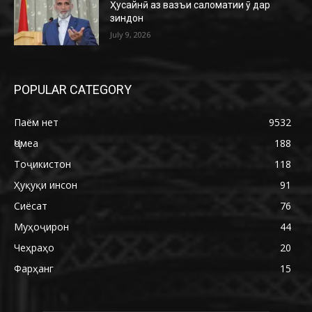
Ҳусайнӣ аз вазъи саломатии ӯ дар
зиндон
July 9, 2026
POPULAR CATEGORY
Паём нет
9532
Ҷомеа
188
Тоҷикистон
118
Ҳуқуқи инсон
91
Сиёсат
76
Муҳоҷирон
44
Чеҳраҳо
20
Фарҳанг
15