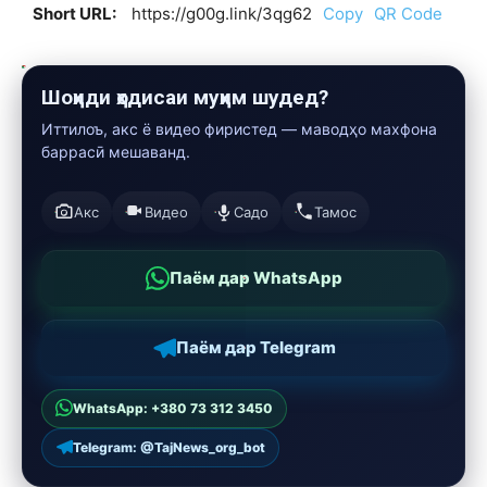
Short URL:
https://g00g.link/3qg62
Copy
QR Code
Шоҳиди ҳодисаи муҳим шудед?
Иттилоъ, акс ё видео фиристед — маводҳо махфона
баррасӣ мешаванд.
Акс
Видео
Садо
Тамос
Паём дар WhatsApp
Паём дар Telegram
WhatsApp: +380 73 312 3450
Telegram: @TajNews_org_bot