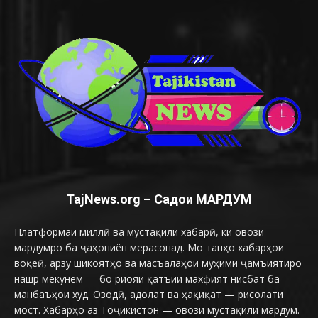
TajNews.org – Садои МАРДУМ
Платформаи миллӣ ва мустақили хабарӣ, ки овози
мардумро ба ҷаҳониён мерасонад. Мо танҳо хабарҳои
воқеӣ, арзу шикоятҳо ва масъалаҳои муҳими ҷамъиятиро
нашр мекунем — бо риояи қатъии махфият нисбат ба
манбаъҳои худ. Озодӣ, адолат ва ҳақиқат — рисолати
мост. Хабарҳо аз Тоҷикистон — овози мустақили мардум.