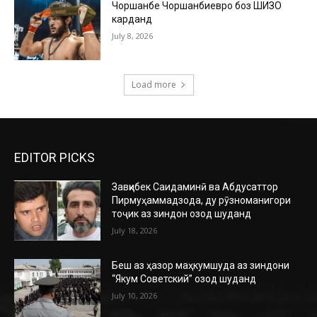
Чоршанбе Чоршанбиевро боз ШИЗО
карданд
July 8, 2026
Load more
EDITOR PICKS
Завқибек Саидаминӣ ва Абдусаттор
Пирмуҳаммадзода, ду рӯзноманигори
тоҷик аз зиндон озод шуданд
July 18, 2026
Беш аз ҳазор маҳкумшуда аз зиндони
“Якум Советский” озод шуданд
July 10, 2026