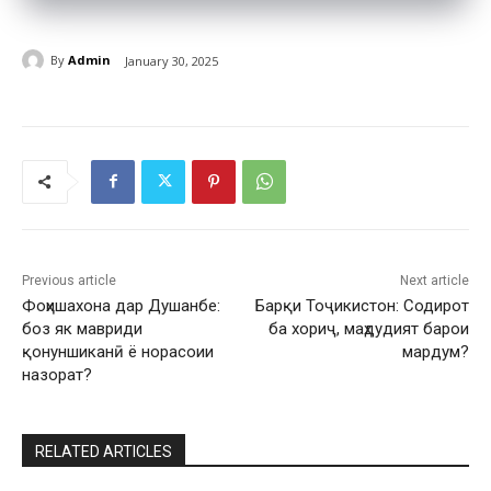
By
Admin
January 30, 2025
Previous article
Next article
Фоҳишахона дар Душанбе:
Барқи Тоҷикистон: Содирот
боз як мавриди
ба хориҷ, маҳдудият барои
қонуншиканӣ ё норасоии
мардум?
назорат?
RELATED ARTICLES