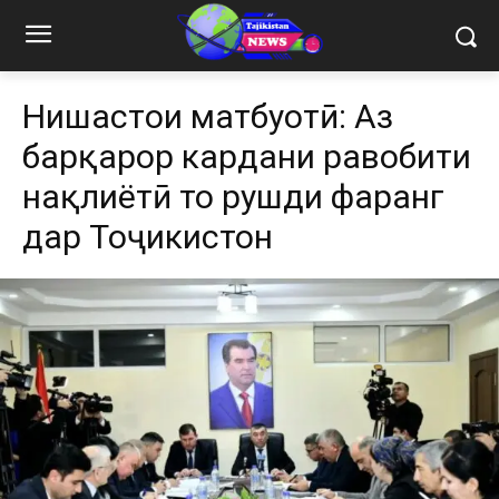
Нишастҳои матбуотӣ: Аз
барқарор кардани равобити
нақлиётӣ то рушди фарҳанг
дар Тоҷикистон