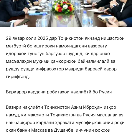
29 январ соли 2025 дар Тоҷикистон якчанд нишастҳои
матбуотӣ бо иштироки намояндагони вазорату
идораҳои гуногун баргузор шуданд, ки дар онҳо
масъалаҳои муҳими ҳамкориҳои байналмилалӣ ва
рушду рушди инфрасохтор мавриди баррасӣ қарор
гирифтанд.
Барқарор кардани робитаҳои нақлиётӣ бо Русия
Вазири нақлиёти Тоҷикистон Азим Иброҳим изҳор
намуд, ки мақомоти Тоҷикистон ва Русия масъалаи аз
нав барқарор кардани ҳаракати мусофиркашонии роҳи
оҳан байни Маскав ва Душанбе, инчунин роҳҳои