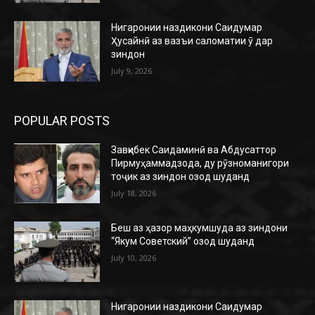
Нигаронии наздикони Саидумар
Ҳусайнӣ аз вазъи саломатии ӯ дар
зиндон
July 9, 2026
POPULAR POSTS
Завқибек Саидаминӣ ва Абдусаттор
Пирмуҳаммадзода, ду рӯзноманигори
тоҷик аз зиндон озод шуданд
July 18, 2026
Беш аз ҳазор маҳкумшуда аз зиндони
“Якум Советский” озод шуданд
July 10, 2026
Нигаронии наздикони Саидумар