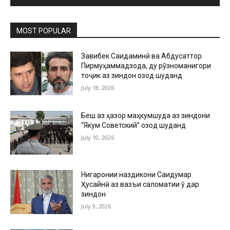
MOST POPULAR
Завқибек Саидаминӣ ва Абдусаттор
Пирмуҳаммадзода, ду рӯзноманигори
тоҷик аз зиндон озод шуданд
July 18, 2026
Беш аз ҳазор маҳкумшуда аз зиндони
“Якум Советский” озод шуданд
July 10, 2026
Нигаронии наздикони Саидумар
Ҳусайнӣ аз вазъи саломатии ӯ дар
зиндон
July 9, 2026