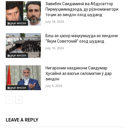
Завқибек Саидаминӣ ва Абдусаттор
Пирмуҳаммадзода, ду рӯзноманигори
тоҷик аз зиндон озод шуданд
July 18, 2026
Ҳуқуқи инсон
Беш аз ҳазор маҳкумшуда аз зиндони
“Якум Советский” озод шуданд
July 10, 2026
Ҳуқуқи инсон
Нигаронии наздикони Саидумар
Ҳусайнӣ аз вазъи саломатии ӯ дар
зиндон
July 9, 2026
Ҳуқуқи инсон
LEAVE A REPLY