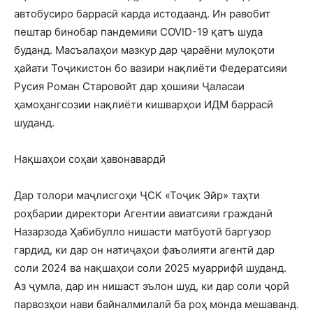
автобусиро баррасӣ карда истодаанд. Ин равобит
пештар бинобар пандемияи COVID-19 қатъ шуда
буданд. Масъалаҳои мазкур дар ҷараёни мулоқоти
ҳайати Тоҷикистон бо вазири нақлиёти Федератсияи
Русия Роман Старовойт дар ҳошияи Ҷаласаи
ҳамоҳангсозии нақлиёти кишварҳои ИДМ баррасӣ
шуданд.
Нақшаҳои соҳаи ҳавонавардӣ
Дар толори маҷлисгоҳи ҶСК «Тоҷик Эйр» таҳти
роҳбарии директори Агентии авиатсияи гражданӣ
Назарзода Ҳабибулло нишасти матбуотӣ баргузор
гардид, ки дар он натиҷаҳои фаъолияти агентӣ дар
соли 2024 ва нақшаҳои соли 2025 муаррифӣ шуданд.
Аз ҷумла, дар ин нишаст эълон шуд, ки дар соли ҷорӣ
парвозҳои нави байналмилалӣ ба роҳ монда мешаванд.