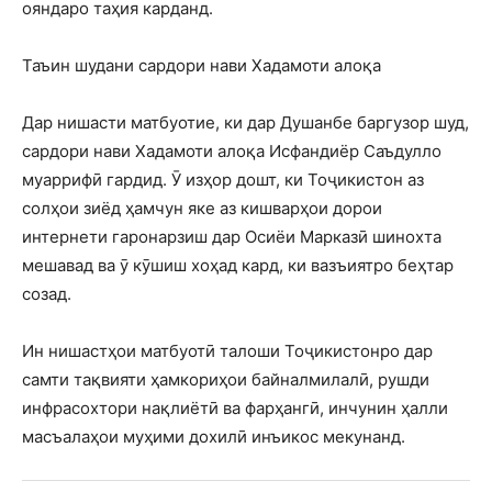
ояндаро таҳия карданд.
Таъин шудани сардори нави Хадамоти алоқа
Дар нишасти матбуотие, ки дар Душанбе баргузор шуд,
сардори нави Хадамоти алоқа Исфандиёр Саъдулло
муаррифӣ гардид. Ӯ изҳор дошт, ки Тоҷикистон аз
солҳои зиёд ҳамчун яке аз кишварҳои дорои
интернети гаронарзиш дар Осиёи Марказӣ шинохта
мешавад ва ӯ кӯшиш хоҳад кард, ки вазъиятро беҳтар
созад.
Ин нишастҳои матбуотӣ талоши Тоҷикистонро дар
самти тақвияти ҳамкориҳои байналмилалӣ, рушди
инфрасохтори нақлиётӣ ва фарҳангӣ, инчунин ҳалли
масъалаҳои муҳими дохилӣ инъикос мекунанд.