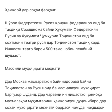
Ҳамкорӣ дар соҳаи фарҳанг
Шӯрои Федератсияи Русия қонуни федералиро оид ба
тасдиқи Созишнома байни Ҳукумати Федератсияи
Русия ва Ҳукумати Ҷумҳурии Тоҷикистон оид ба
сохтмони театри русӣ дар Тоҷикистон тасдиқ кард.
Иншооти театр барои 500 тамошобин пешбинӣ
шудааст.
Масоили муҳоҷирати меҳнатӣ
Дар Москва машваратҳои байниидоравӣ байни
Тоҷикистон ва Русия оид ба масъалаҳои муҳоҷират
баргузор шуданд. Дар ҷараёни ин нишастҳо ҷонибҳо
масъалаҳои муҳимтарини ҳамкориҳои дуҷонибаро дар
соҳаи муҳоҷирати меҳнатӣ баррасӣ намуда, нақшаҳои