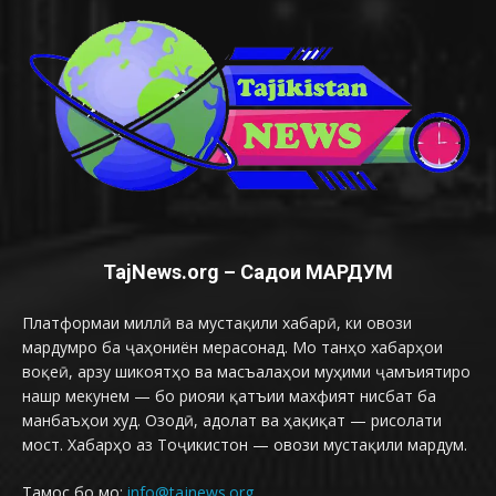
TajNews.org – Садои МАРДУМ
Платформаи миллӣ ва мустақили хабарӣ, ки овози
мардумро ба ҷаҳониён мерасонад. Мо танҳо хабарҳои
воқеӣ, арзу шикоятҳо ва масъалаҳои муҳими ҷамъиятиро
нашр мекунем — бо риояи қатъии махфият нисбат ба
манбаъҳои худ. Озодӣ, адолат ва ҳақиқат — рисолати
мост. Хабарҳо аз Тоҷикистон — овози мустақили мардум.
Тамос бо мо:
info@tajnews.org