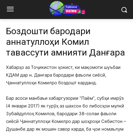
Боздошти бародари
Ҷаннатуллоҳи Комил
тавассути амнияти Данғара
Хабарҳо аз Тоҷикистон ҳокист, ки мақомоти шуъбаи
КДАМ дар н. Данғара бародари фаъоли сиёсӣ,
Ҷаннатуллоҳи Комилро боздошт карданд.
Бар асоси манбаъи хабаргузории “Паём”, субҳи имрӯз
(4 январи 2017) як гурӯҳ аз шахсон бо либосҳои мулкӣ
Зубайдуллоҳ Комилов, бародари 38-солаи фаъоли
сиёсӣ Ҷаннатуллоҳи Комилро дар шоҳроҳи Себистон –
Душанбе дар як мошин савор карда, ба ҷои номаълум