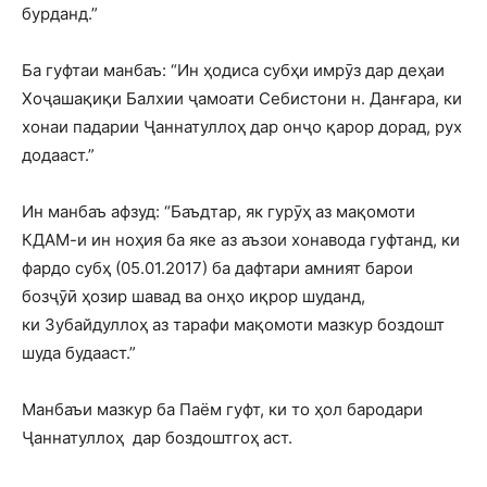
бурданд.”
Ба гуфтаи манбаъ: “Ин ҳодиса субҳи имрӯз дар деҳаи
Хоҷашақиқи Балхии ҷамоати Себистони н. Данғара, ки
хонаи падарии Ҷаннатуллоҳ дар онҷо қарор дорад, рух
додааст.”
Ин манбаъ афзуд: “Баъдтар, як гурӯҳ аз мақомоти
КДАМ-и ин ноҳия ба яке аз аъзои хонавода гуфтанд, ки
фардо субҳ (05.01.2017) ба дафтари амният барои
бозҷӯӣ ҳозир шавад ва онҳо иқрор шуданд,
ки Зубайдуллоҳ аз тарафи мақомоти мазкур боздошт
шуда будааст.”
Манбаъи мазкур ба Паём гуфт, ки то ҳол бародари
Ҷаннатуллоҳ дар боздоштгоҳ аст.