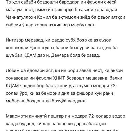
То ҳол сабаби боздошти бародари ин фаъоли сиёсӣ
маълум нест, аммо ин фишорҳо ба аъзои хонаводаи
Ҷаннатуллоҳи Комил ба эҳтимоли зиёд ба фаъолиятҳои
сиёсии ӯ дар хориҷ аз кишвар марбут аст.
Интизор меравад, ки фардо субҳ боз яке аз аъзои
хонаводаи Ҷаннатулоҳ барои бозпурсӣ ва таҳқиқ ба
шуъбаи КДАМ дар н. Данғара бояд биравад.
Лозим ба ёдоварӣ аст, ки ин бори аввал нест, ки аъзои
хонаводаи ин фаъоли ҲНИТ боздошт мешаванд, балки
КДАМ чандин бор бастагони ӯ, аз ҷумла модари 72-
солаи ӯро, ки аз бемории дил ва фишори хун ранҷ
мебарад, боздошт ва бозҷӯӣ карданд.
Мақомоти амниятӣ пештар ин модари 72-соларо водор
карда буданд, ки дар наворе ки дар шабакаҳои