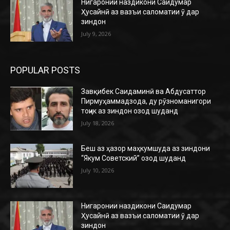
Нигаронии наздикони Саидумар
Ҳусайнӣ аз вазъи саломатии ӯ дар
зиндон
July 9, 2026
POPULAR POSTS
Завқибек Саидаминӣ ва Абдусаттор
Пирмуҳаммадзода, ду рӯзноманигори
тоҷик аз зиндон озод шуданд
July 18, 2026
Беш аз ҳазор маҳкумшуда аз зиндони
“Якум Советский” озод шуданд
July 10, 2026
Нигаронии наздикони Саидумар
Ҳусайнӣ аз вазъи саломатии ӯ дар
зиндон