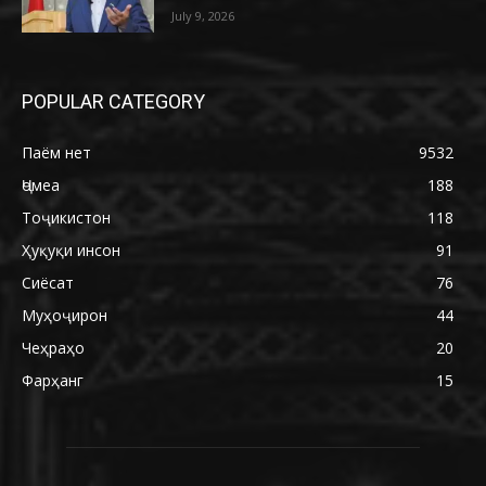
July 9, 2026
POPULAR CATEGORY
Паём нет
9532
Ҷомеа
188
Тоҷикистон
118
Ҳуқуқи инсон
91
Сиёсат
76
Муҳоҷирон
44
Чеҳраҳо
20
Фарҳанг
15