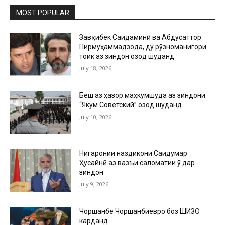
MOST POPULAR
Завқибек Саидаминӣ ва Абдусаттор
Пирмуҳаммадзода, ду рӯзноманигори
тоҷик аз зиндон озод шуданд
July 18, 2026
Беш аз ҳазор маҳкумшуда аз зиндони
“Якум Советский” озод шуданд
July 10, 2026
Нигаронии наздикони Саидумар
Ҳусайнӣ аз вазъи саломатии ӯ дар
зиндон
July 9, 2026
Чоршанбе Чоршанбиевро боз ШИЗО
карданд