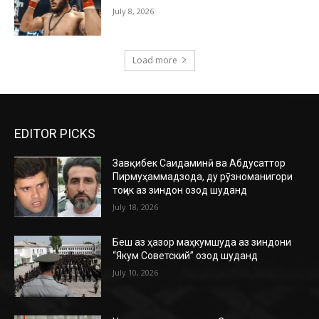
July 8, 2026
Load more
EDITOR PICKS
Завқибек Саидаминӣ ва Абдусаттор
Пирмуҳаммадзода, ду рӯзноманигори
тоҷик аз зиндон озод шуданд
July 18, 2026
Беш аз ҳазор маҳкумшуда аз зиндони
“Якум Советский” озод шуданд
July 10, 2026