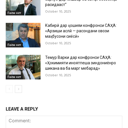
расидааст”
October 10, 2025
Паём нет
Кабирӣ дар ҳошияи конфронси САҲА:
«Арзиши аслӣ — расондани овози
маҳбусони сиёсӣ»
October 10, 2025
Паём нет
Темур Варки дар конфронси САҲА:
«Ҳокимияти ҷиноятпеша зиндониёнро
шиканҷа ва ба марг мебарад»
October 10, 2025
Паём нет
LEAVE A REPLY