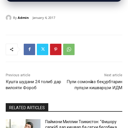
By
Admin
January 4, 2017
Previous article
Next article
Кушта шудани 24 толиб дар
Пули сомонӣ аз беқурбтарин
вилояти Фороб
пулҳои кишварҳои ИДМ
RELATED ARTICLES
Паймони Миллии Тоҷикистон: “Фишору
саркӯб дар кишвар ба сатҳи бесобиқа