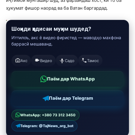
иҷтимоӣ мунташир шуд, аз фарзандаш хост, ки то ба
ҳукумат фишор наорад ва ба Ватан баргардад.
Шоҳиди ҳодисаи муҳим шудед?
Иттилоъ, акс ё видео фиристед — маводҳо махфона
баррасӣ мешаванд.
Акс
Видео
Садо
Тамос
Паём дар WhatsApp
Паём дар Telegram
WhatsApp: +380 73 312 3450
Telegram: @TajNews_org_bot