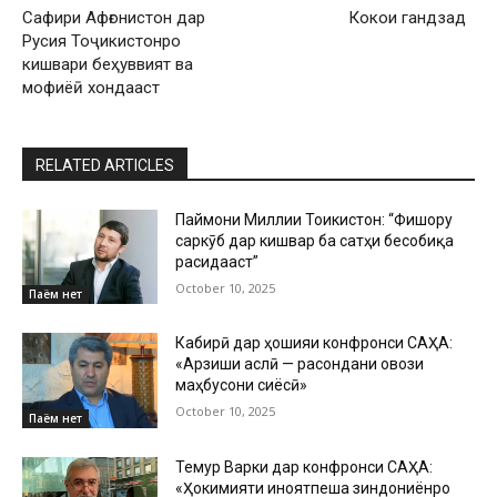
Сафири Афғонистон дар
Кокои гандзад
Русия Тоҷикистонро
кишвари беҳуввият ва
мофиёӣ хондааст
RELATED ARTICLES
Паймони Миллии Тоҷикистон: “Фишору
саркӯб дар кишвар ба сатҳи бесобиқа
расидааст”
October 10, 2025
Паём нет
Кабирӣ дар ҳошияи конфронси САҲА:
«Арзиши аслӣ — расондани овози
маҳбусони сиёсӣ»
October 10, 2025
Паём нет
Темур Варки дар конфронси САҲА:
«Ҳокимияти ҷиноятпеша зиндониёнро