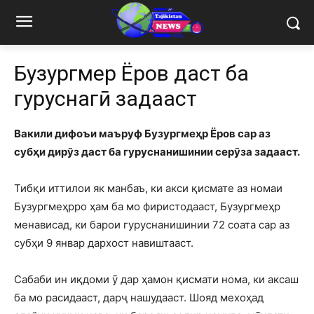
Бузургмеҳр Ёров даст ба
гуруснагӣ задааст
Вакили дифоъи маъруф Бузургмеҳр Ёров сар аз
субҳи дирӯз даст ба гуруснанишинии серӯза задааст.
Тибқи иттилои як манбаъ, ки акси қисмате аз номаи
Бузургмеҳрро ҳам ба мо фиристодааст, Бузургмеҳр
менависад, ки барои гуруснанишинии 72 соата сар аз
субҳи 9 январ дархост навиштааст.
Сабаби ин иқдоми ӯ дар ҳамон қисмати нома, ки аксаш
ба мо расидааст, дарҷ нашудааст. Шояд мехоҳад