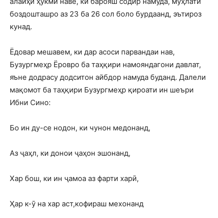
алайҳи ҳукми наве, ки барояш содир намуда, мӯҳлати
боздошташро аз 23 ба 26 сол боло бурдаанд, эътироз
кунад.
Ёдовар мешавем, ки дар асоси парвандаи нав,
Бузургмеҳр Ёровро ба таҳқири намояндагони давлат,
яъне додрасу додситон айбдор намуда буданд. Далели
мақомот ба таҳқири Бузургмеҳр қироати ин шеъри
Ибни Сино:
Бо ин ду-се нодон, ки чунон медонанд,
Аз ҷаҳл, ки донои ҷаҳон эшонанд,
Хар бош, ки ин ҷамоа аз фарти харӣ,
Ҳар к-ӯ на хар аст,кофираш мехонанд