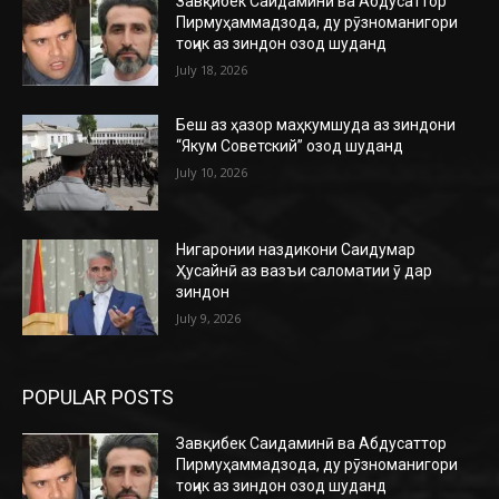
Завқибек Саидаминӣ ва Абдусаттор
Пирмуҳаммадзода, ду рӯзноманигори
тоҷик аз зиндон озод шуданд
July 18, 2026
Беш аз ҳазор маҳкумшуда аз зиндони
“Якум Советский” озод шуданд
July 10, 2026
Нигаронии наздикони Саидумар
Ҳусайнӣ аз вазъи саломатии ӯ дар
зиндон
July 9, 2026
POPULAR POSTS
Завқибек Саидаминӣ ва Абдусаттор
Пирмуҳаммадзода, ду рӯзноманигори
тоҷик аз зиндон озод шуданд