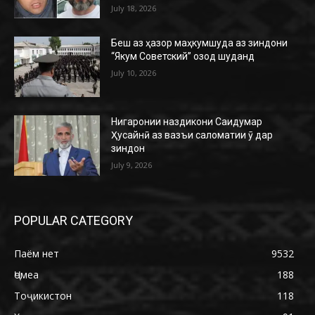
July 18, 2026
Беш аз ҳазор маҳкумшуда аз зиндони
“Якум Советский” озод шуданд
July 10, 2026
Нигаронии наздикони Саидумар
Ҳусайнӣ аз вазъи саломатии ӯ дар
зиндон
July 9, 2026
POPULAR CATEGORY
Паём нет
9532
Ҷомеа
188
Тоҷикистон
118