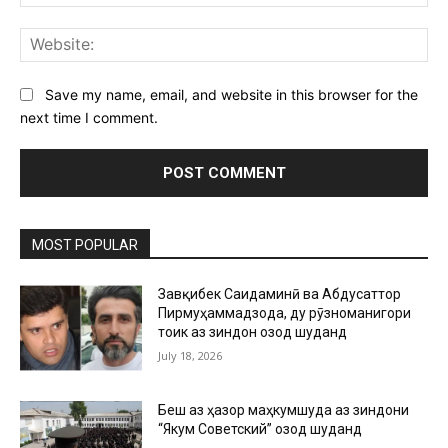
Web
Save my name, email, and website in this browser for the
next time I comment.
MOST POPULAR
Завқибек Саидаминӣ ва Абдусаттор
Пирмуҳаммадзода, ду рӯзноманигори
тоҷик аз зиндон озод шуданд
July 18, 2026
Беш аз ҳазор маҳкумшуда аз зиндони
“Якум Советский” озод шуданд