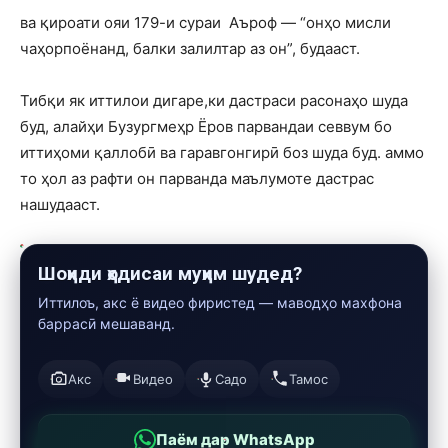
ва қироати ояи 179-и сураи Аъроф — “онҳо мисли
чаҳорпоёнанд, балки залилтар аз он”, будааст.
Тибқи як иттилои дигаре,ки дастраси расонаҳо шуда
буд, алайҳи Бузургмеҳр Ёров парвандаи севвум бо
иттиҳоми қаллобӣ ва гаравгонгирӣ боз шуда буд. аммо
то ҳол аз рафти он парванда маълумоте дастрас
нашудааст.
Шоҳиди ҳодисаи муҳим шудед?
Иттилоъ, акс ё видео фиристед — маводҳо махфона
баррасӣ мешаванд.
Акс
Видео
Садо
Тамос
Паём дар WhatsApp