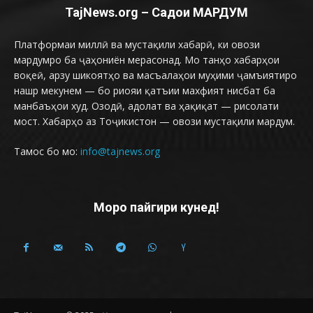
TajNews.org – Садои МАРДУМ
Платформаи миллӣ ва мустақили хабарӣ, ки овози
мардумро ба ҷаҳониён мерасонад. Мо танҳо хабарҳои
воқеӣ, арзу шикоятҳо ва масъалаҳои муҳими ҷамъиятиро
нашр мекунем — бо риояи қатъии махфият нисбат ба
манбаъҳои худ. Озодӣ, адолат ва ҳақиқат — рисолати
мост. Хабарҳо аз Тоҷикистон — овози мустақили мардум.
Тамос бо мо:
info@tajnews.org
Моро пайгири кунед!