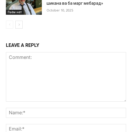
шиканҷа ва ба марг мебарад»
October 10, 2025
Паём нет
LEAVE A REPLY
Comment:
Na
Ema