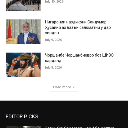
July 10, 2026
Нигаронии наздикони Саидумар
Ҳусайнӣ аз вазъи саломатии ӯ дар
зиндон
July 9, 2026
Чоршанбе Чоршанбиевро боз ШИЗО
карданд
July 8, 2026
Load more
EDITOR PICKS