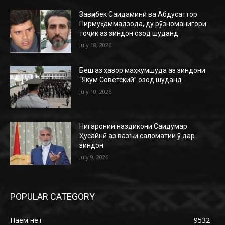
Завқибек Саидаминӣ ва Абдусаттор
Пирмуҳаммадзода, ду рӯзноманигори
тоҷик аз зиндон озод шуданд
July 18, 2026
Беш аз ҳазор маҳкумшуда аз зиндони
“Якум Советский” озод шуданд
July 10, 2026
Нигаронии наздикони Саидумар
Ҳусайнӣ аз вазъи саломатии ӯ дар
зиндон
July 9, 2026
POPULAR CATEGORY
Паём нет
9532