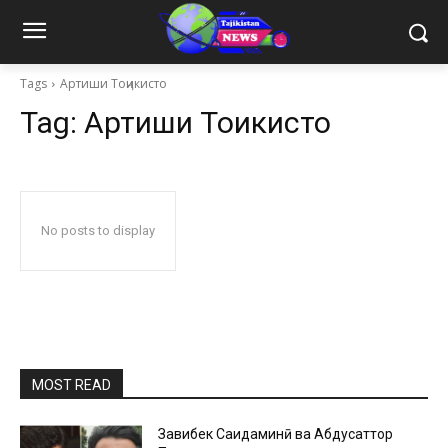
Tags
Артиши Тоҷикисто
Tag:
Артиши Тоҷикисто
No posts to display
MOST READ
Завқибек Саидаминӣ ва Абдусаттор