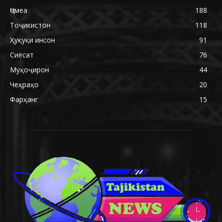
Ҷомеа
188
Тоҷикистон
118
Ҳуқуқи инсон
91
Сиёсат
76
Муҳоҷирон
44
Чеҳраҳо
20
Фарҳанг
15