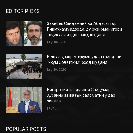
EDITOR PICKS
Завқибек Саидаминӣ ва Абдусаттор
Пирмуҳаммадзода, ду рӯзноманигори
тоҷик аз зиндон озод шуданд
July 18, 2026
Беш аз ҳазор маҳкумшуда аз зиндони
“Якум Советский” озод шуданд
July 10, 2026
Нигаронии наздикони Саидумар
Ҳусайнӣ аз вазъи саломатии ӯ дар
зиндон
July 9, 2026
POPULAR POSTS