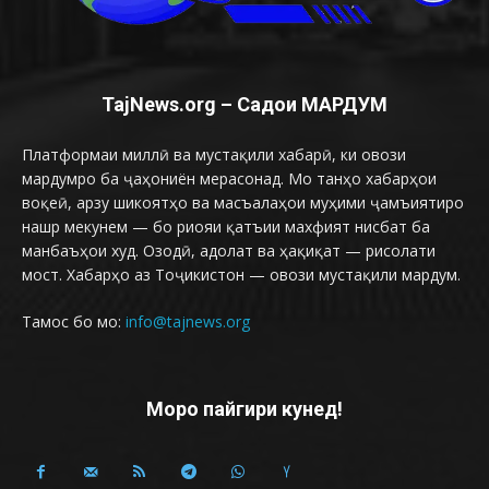
TajNews.org – Садои МАРДУМ
Платформаи миллӣ ва мустақили хабарӣ, ки овози
мардумро ба ҷаҳониён мерасонад. Мо танҳо хабарҳои
воқеӣ, арзу шикоятҳо ва масъалаҳои муҳими ҷамъиятиро
нашр мекунем — бо риояи қатъии махфият нисбат ба
манбаъҳои худ. Озодӣ, адолат ва ҳақиқат — рисолати
мост. Хабарҳо аз Тоҷикистон — овози мустақили мардум.
Тамос бо мо:
info@tajnews.org
Моро пайгири кунед!