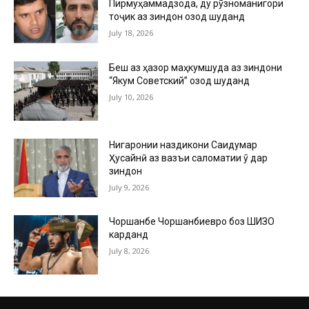
Пирмуҳаммадзода, ду рӯзноманигори
тоҷик аз зиндон озод шуданд
July 18, 2026
Беш аз ҳазор маҳкумшуда аз зиндони
“Якум Советский” озод шуданд
July 10, 2026
Нигаронии наздикони Саидумар
Ҳусайнӣ аз вазъи саломатии ӯ дар
зиндон
July 9, 2026
Чоршанбе Чоршанбиевро боз ШИЗО
карданд
July 8, 2026