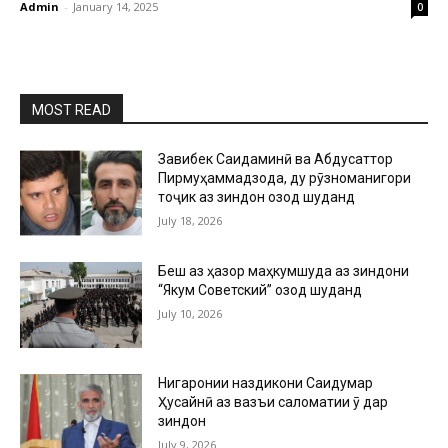
Admin
-
January 14, 2025
0
MOST READ
Завқибек Саидаминӣ ва Абдусаттор
Пирмуҳаммадзода, ду рӯзноманигори
тоҷик аз зиндон озод шуданд
July 18, 2026
Беш аз ҳазор маҳкумшуда аз зиндони
“Якум Советский” озод шуданд
July 10, 2026
Нигаронии наздикони Саидумар
Ҳусайнӣ аз вазъи саломатии ӯ дар
зиндон
July 9, 2026