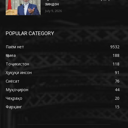
зиндон
July 9, 2026
POPULAR CATEGORY
Паём нет
9532
Ҷомеа
188
Тоҷикистон
118
Ҳуқуқи инсон
91
Сиёсат
76
Муҳоҷирон
44
Чеҳраҳо
20
Фарҳанг
15