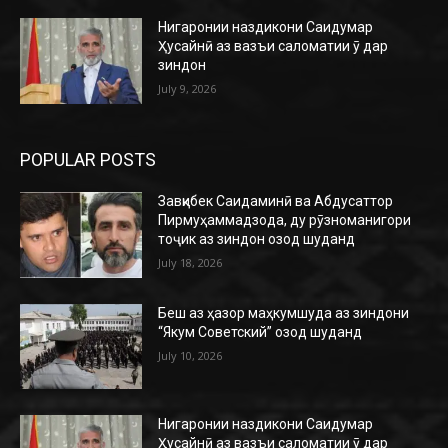
Нигаронии наздикони Саидумар
Ҳусайнӣ аз вазъи саломатии ӯ дар
зиндон
July 9, 2026
POPULAR POSTS
Завқибек Саидаминӣ ва Абдусаттор
Пирмуҳаммадзода, ду рӯзноманигори
тоҷик аз зиндон озод шуданд
July 18, 2026
Беш аз ҳазор маҳкумшуда аз зиндони
“Якум Советский” озод шуданд
July 10, 2026
Нигаронии наздикони Саидумар
Ҳусайнӣ аз вазъи саломатии ӯ дар