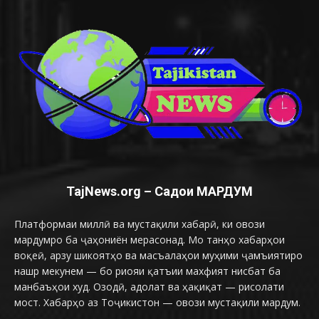
TajNews.org – Садои МАРДУМ
Платформаи миллӣ ва мустақили хабарӣ, ки овози
мардумро ба ҷаҳониён мерасонад. Мо танҳо хабарҳои
воқеӣ, арзу шикоятҳо ва масъалаҳои муҳими ҷамъиятиро
нашр мекунем — бо риояи қатъии махфият нисбат ба
манбаъҳои худ. Озодӣ, адолат ва ҳақиқат — рисолати
мост. Хабарҳо аз Тоҷикистон — овози мустақили мардум.