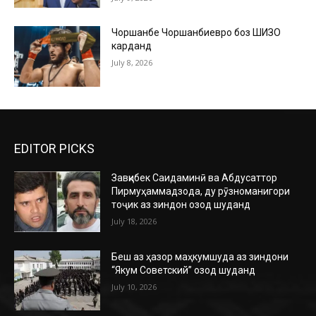
Чоршанбе Чоршанбиевро боз ШИЗО
карданд
July 8, 2026
EDITOR PICKS
Завқибек Саидаминӣ ва Абдусаттор
Пирмуҳаммадзода, ду рӯзноманигори
тоҷик аз зиндон озод шуданд
July 18, 2026
Беш аз ҳазор маҳкумшуда аз зиндони
“Якум Советский” озод шуданд
July 10, 2026