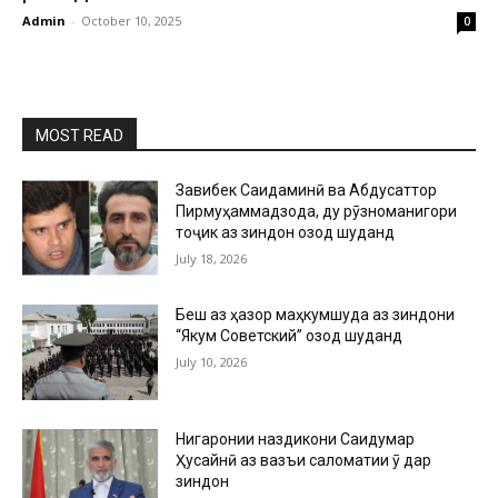
Admin
-
October 10, 2025
0
MOST READ
Завқибек Саидаминӣ ва Абдусаттор
Пирмуҳаммадзода, ду рӯзноманигори
тоҷик аз зиндон озод шуданд
July 18, 2026
Беш аз ҳазор маҳкумшуда аз зиндони
“Якум Советский” озод шуданд
July 10, 2026
Нигаронии наздикони Саидумар
Ҳусайнӣ аз вазъи саломатии ӯ дар
зиндон