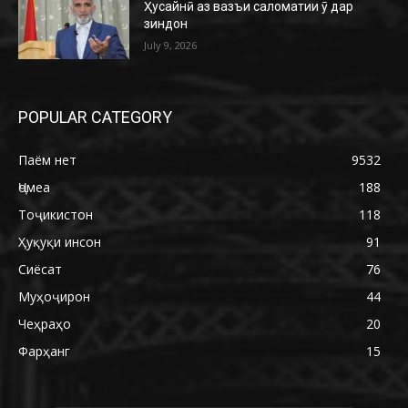
Ҳусайнӣ аз вазъи саломатии ӯ дар
зиндон
July 9, 2026
POPULAR CATEGORY
Паём нет
9532
Ҷомеа
188
Тоҷикистон
118
Ҳуқуқи инсон
91
Сиёсат
76
Муҳоҷирон
44
Чеҳраҳо
20
Фарҳанг
15