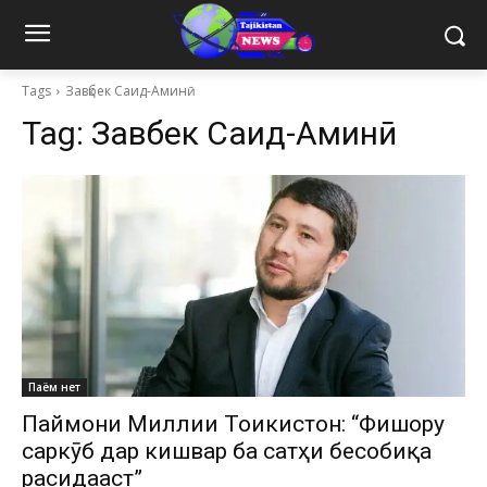
Tags
Завқбек Саид-Аминӣ
Tag:
Завқбек Саид-Аминӣ
Паём нет
Паймони Миллии Тоҷикистон: “Фишору
саркӯб дар кишвар ба сатҳи бесобиқа
расидааст”