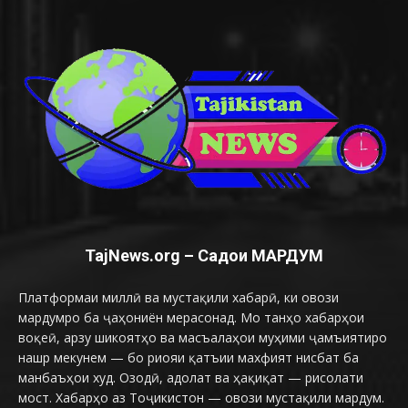
TajNews.org – Садои МАРДУМ
Платформаи миллӣ ва мустақили хабарӣ, ки овози
мардумро ба ҷаҳониён мерасонад. Мо танҳо хабарҳои
воқеӣ, арзу шикоятҳо ва масъалаҳои муҳими ҷамъиятиро
нашр мекунем — бо риояи қатъии махфият нисбат ба
манбаъҳои худ. Озодӣ, адолат ва ҳақиқат — рисолати
мост. Хабарҳо аз Тоҷикистон — овози мустақили мардум.