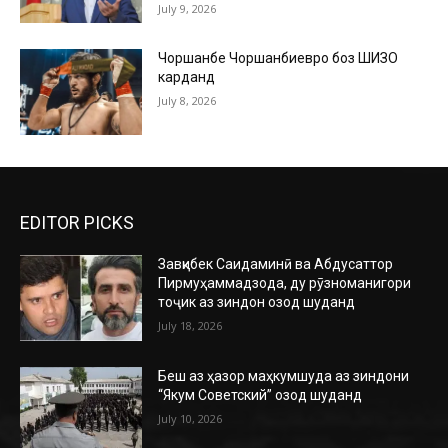
July 9, 2026
Чоршанбе Чоршанбиевро боз ШИЗО
карданд
July 8, 2026
EDITOR PICKS
Завқибек Саидаминӣ ва Абдусаттор
Пирмуҳаммадзода, ду рӯзноманигори
тоҷик аз зиндон озод шуданд
July 18, 2026
Беш аз ҳазор маҳкумшуда аз зиндони
“Якум Советский” озод шуданд
July 10, 2026