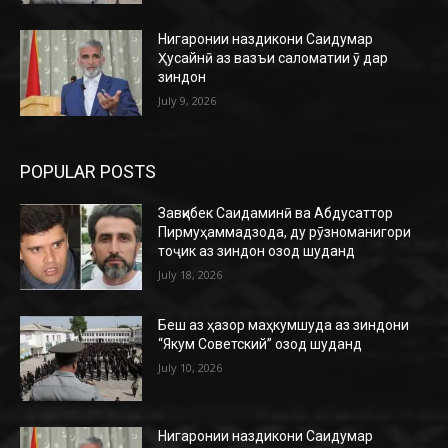
Нигаронии наздикони Саидумар
Ҳусайнӣ аз вазъи саломатии ӯ дар
зиндон
July 9, 2026
POPULAR POSTS
Завқибек Саидаминӣ ва Абдусаттор
Пирмуҳаммадзода, ду рӯзноманигори
тоҷик аз зиндон озод шуданд
July 18, 2026
Беш аз ҳазор маҳкумшуда аз зиндони
“Якум Советский” озод шуданд
July 10, 2026
Нигаронии наздикони Саидумар