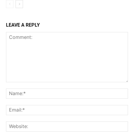
LEAVE A REPLY
Comment:
Na
Ema
Web