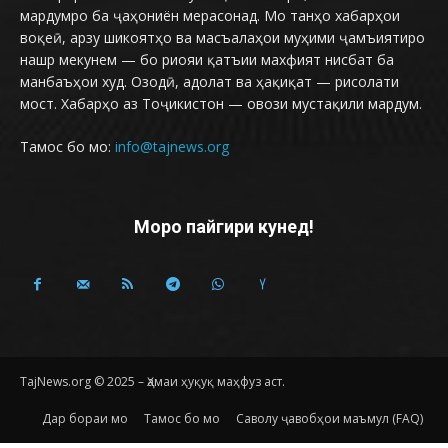
мардумро ба ҷаҳониён мерасонад. Мо танҳо хабарҳои
воқеӣ, арзу шикоятҳо ва масъалаҳои муҳими ҷамъиятиро
нашр мекунем — бо риояи қатъии махфият нисбат ба
манбаъҳои худ. Озодӣ, адолат ва ҳақиқат — рисолати
мост. Хабарҳо аз Тоҷикистон — овози мустақили мардум.
Тамос бо мо:
info@tajnews.org
Моро пайгири кунед!
TajNews.org © 2025 – Ҳамаи ҳуқуқ маҳфуз аст.
Дар бораи мо
Тамос бо мо
Саволу ҷавобҳои маъмул (FAQ)