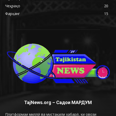
Чеҳраҳо
20
Фарҳанг
15
TajNews.org – Садои МАРДУМ
Платформаи миллӣ ва мустақили хабарӣ, ки овози