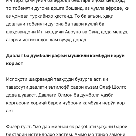
Ин тарҳ ҳамчунин ба афроди бештаре иҷоза медиҳад
то тобеияти дугона дошта бошанд, аз ҷумла афроде, ки
аз ҷомеаи туркиёиҳо ҳастанд. То ба алъон, ҳақи
доштани тобеияти дугона ба таври куллӣ ба
шаҳрвандони Иттиҳодияи Аврупо ва Суид дода мешуд,
агарчи истисноҳое ҳам вуҷуд дорад.
Давлат ба думболи рафъи мушкили камбуди нерӯи
кор аст
Ислоҳоти шаҳрвандӣ тааҳҳуди бузурге аст, ки
тавассути давлати эътилофӣ садри аъзам Олаф Шолтс
дода шудааст. Давлати Олмон ба думболи ҷазби
коргарони хориҷӣ барои ҷуброни камбуди нерӯи кор
аст.
Фазер гуфт: “мо дар миёнаи як рақобати ҷаҳонӣ барои
беҳтарин истеъдодҳо ҳастем. Аммо мо танҳо замони