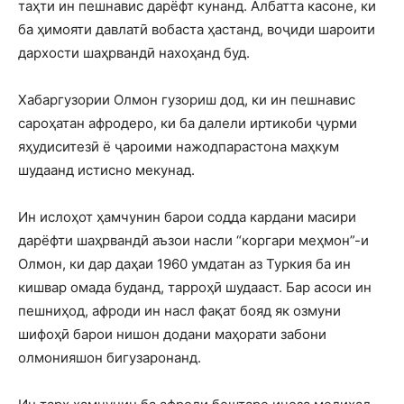
таҳти ин пешнавис дарёфт кунанд. Албатта касоне, ки
ба ҳимояти давлатӣ вобаста ҳастанд, воҷиди шароити
дархости шаҳрвандӣ нахоҳанд буд.
Хабаргузории Олмон гузориш дод, ки ин пешнавис
сароҳатан афродеро, ки ба далели иртикоби ҷурми
яҳудиситезӣ ё ҷароими нажодпарастона маҳкум
шудаанд истисно мекунад.
Ин ислоҳот ҳамчунин барои содда кардани масири
дарёфти шаҳрвандӣ аъзои насли “коргари меҳмон”-и
Олмон, ки дар даҳаи 1960 умдатан аз Туркия ба ин
кишвар омада буданд, тарроҳӣ шудааст. Бар асоси ин
пешниҳод, афроди ин насл фақат бояд як озмуни
шифоҳӣ барои нишон додани маҳорати забони
олмонияшон бигузаронанд.