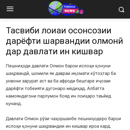
Тасвиби лоиҳаи осонсозии
дарёфти шаҳрвандии олмонӣ
дар давлати ин кишвар
Пешниҳоди давлати Олмон барои ислоҳи қонуни
шаҳрвандӣ, шомили як давраи иқомати кӯтоҳтар ба
унвони зарурат аст ва ба афроди бештаре иҷозаи
дарёфти тобеияти дугонаро медиҳад. Албатта
намояндагони парлумон бояд ин лоиҳаро таъйид
кунанд.
Давлати Олмон рӯзи чаҳоршанбе пешниҳодеро барои
ислоҳи қонуни шаҳрвандии ин кишвар ироа кард.