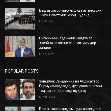
Беш аз ҳазор маҳкумшуда аз зиндони
“Якум Советский” озод шуданд
July 10, 2026
Нигаронии наздикони Саидумар
Ҳусайнӣ аз вазъи саломатии ӯ дар
зиндон
July 9, 2026
POPULAR POSTS
Завқибек Саидаминӣ ва Абдусаттор
Пирмуҳаммадзода, ду рӯзноманигори
тоҷик аз зиндон озод шуданд
July 18, 2026
Беш аз ҳазор маҳкумшуда аз зиндони