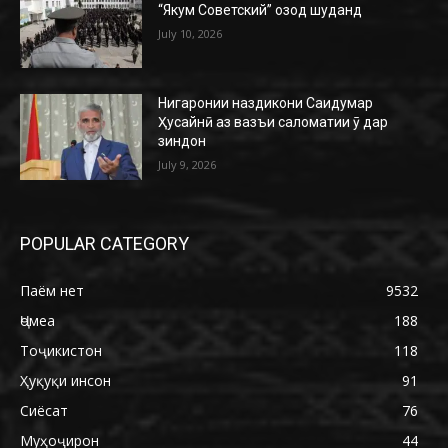
“Якум Советский” озод шуданд
July 10, 2026
Нигаронии наздикони Саидумар
Ҳусайнӣ аз вазъи саломатии ӯ дар
зиндон
July 9, 2026
POPULAR CATEGORY
Паём нет
9532
Ҷомеа
188
Тоҷикистон
118
Ҳуқуқи инсон
91
Сиёсат
76
Муҳоҷирон
44