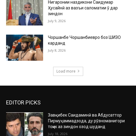
Нигаронии наздикони Саидумар
Ҳусайнӣ аз вазъи саломатии ӯ дар
зиндон
July 9, 2026
Чоршанбе Чоршанбиевро боз ШИЗО
карданд
July 8, 2026
Load more
EDITOR PICKS
Завқибек Саидаминӣ ва Абдусаттор
Пирмуҳаммадзода, ду рӯзноманигори
тоҷик аз зиндон озод шуданд
July 18, 2026