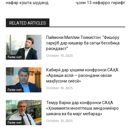
нафар кушта шуданд
ҷони 13 нафарро гирифт
RELATED ARTICLES
Паймони Миллии Тоҷикистон: “Фишору
саркӯб дар кишвар ба сатҳи бесобиқа
расидааст”
October 10, 2025
Паём нет
Кабирӣ дар ҳошияи конфронси САҲА:
«Арзиши аслӣ — расондани овози
маҳбусони сиёсӣ»
October 10, 2025
Паём нет
Темур Варки дар конфронси САҲА:
«Ҳокимияти ҷиноятпеша зиндониёнро
шиканҷа ва ба марг мебарад»
October 10, 2025
Паём нет