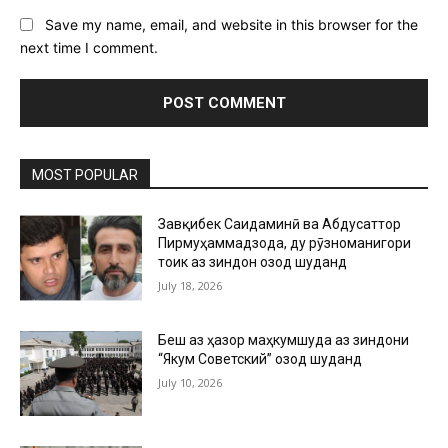
Save my name, email, and website in this browser for the
next time I comment.
MOST POPULAR
Завқибек Саидаминӣ ва Абдусаттор
Пирмуҳаммадзода, ду рӯзноманигори
тоҷик аз зиндон озод шуданд
July 18, 2026
Беш аз ҳазор маҳкумшуда аз зиндони
“Якум Советский” озод шуданд
July 10, 2026