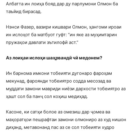
Албатта ин лоиҳа бояд дар ду парлумони Олмон ба
таъйид бирасад.
Нэнси Фазер, вазири кишвари Олмон, ҳангоми ироаи
ин ислоҳот ба матбуот гуфт: “ин яке аз муҳимтарин
пружаҳои давлати эътилофӣ аст.”
Аз лоиҳаи ислоҳи шаҳрвандӣ чӣ медонем?
Ин барнома имкони тобеияти дугонаро фароҳам
мекунад, фароянди тобеиятро содда месозад ва
муддати замони мавриди ниёзи дархости тобеиятро аз
ҳашт сол ба панҷ сол коҳиш медиҳад.
Касоне, ки сатҳи болое аз омезиш дар ҷомеа ва
маҳоратҳои пешрафтаи замони олмониро аз худ нишон
диҳанд, метавонанд пас аз се сол тобеияти худро