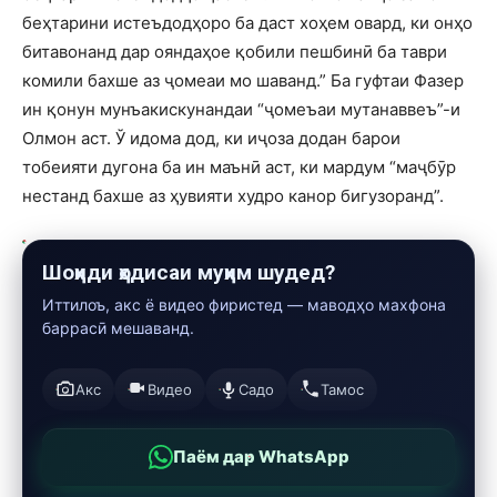
беҳтарини истеъдодҳоро ба даст хоҳем овард, ки онҳо
битавонанд дар ояндаҳое қобили пешбинӣ ба таври
комили бахше аз ҷомеаи мо шаванд.” Ба гуфтаи Фазер
ин қонун мунъакискунандаи “ҷомеъаи мутанаввеъ”-и
Олмон аст. Ў идома дод, ки иҷоза додан барои
тобеияти дугона ба ин маънӣ аст, ки мардум “маҷбӯр
нестанд бахше аз ҳувияти худро канор бигузоранд”.
Шоҳиди ҳодисаи муҳим шудед?
Иттилоъ, акс ё видео фиристед — маводҳо махфона
баррасӣ мешаванд.
Акс
Видео
Садо
Тамос
Паём дар WhatsApp